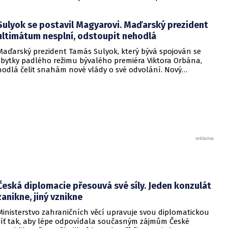
administrativy Viktora Orbána. Jedním z hlavních pilířů
tohoto návrhu, který předseda vlády oznámil na sociálních
Sulyok se postavil Magyarovi. Maďarský prezident
sítích, je právě ukončení funkčního období současné hlavy
státu.
ultimátum nesplní, odstoupit nehodlá
Maďarský prezident Tamás Sulyok, který bývá spojován se
zbytky padlého režimu bývalého premiéra Viktora Orbána,
hodlá čelit snahám nové vlády o své odvolání. Nový
předseda vlády Péter Magyar, který v dubnových volbách
drtivě zvítězil, již ve svém vítězném projevu avizoval, že
Sulyoka i další funkcionáře dosazené v Orbánově éře zbaví
funkcí kvůli tomu, že dřívějšímu systému pomáhali budovat
státní korupci a klientelismus.
Česká diplomacie přesouvá své síly. Jeden konzulát
zanikne, jiný vznikne
Ministerstvo zahraničních věcí upravuje svou diplomatickou
síť tak, aby lépe odpovídala současným zájmům České