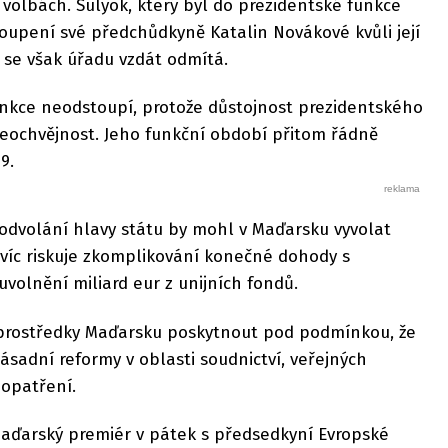
olbách. Sulyok, který byl do prezidentské funkce
oupení své předchůdkyně Katalin Novákové kvůli její
, se však úřadu vzdát odmítá.
funkce neodstoupí, protože důstojnost prezidentského
eochvějnost. Jeho funkční období přitom řádně
9.
 odvolání hlavy státu by mohl v Maďarsku vyvolat
navíc riskuje zkomplikování konečné dohody s
volnění miliard eur z unijních fondů.
ní prostředky Maďarsku poskytnout pod podmínkou, že
sadní reformy v oblasti soudnictví, veřejných
 opatření.
aďarský premiér v pátek s předsedkyní Evropské