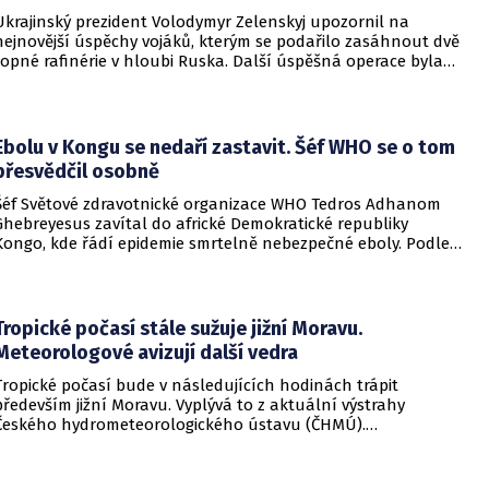
Ukrajinský prezident Volodymyr Zelenskyj upozornil na
nejnovější úspěchy vojáků, kterým se podařilo zasáhnout dvě
ropné rafinérie v hloubi Ruska. Další úspěšná operace byla
provedena v Černém moři.
Ebolu v Kongu se nedaří zastavit. Šéf WHO se o tom
přesvědčil osobně
Šéf Světové zdravotnické organizace WHO Tedros Adhanom
Ghebreyesus zavítal do africké Demokratické republiky
Kongo, kde řádí epidemie smrtelně nebezpečné eboly. Podle
Ghebreyesuse se nemoc šíří rychleji, než se zdravotníkům
daří zintenzivňovat boj s chorobou.
Tropické počasí stále sužuje jižní Moravu.
Meteorologové avizují další vedra
Tropické počasí bude v následujících hodinách trápit
především jižní Moravu. Vyplývá to z aktuální výstrahy
Českého hydrometeorologického ústavu (ČHMÚ).
Meteorologové zároveň avizují, že již o víkendu by se horké
počasí mělo vrátit i na další místa v republice.