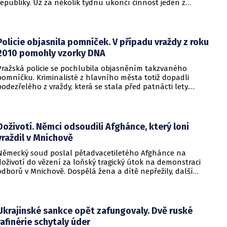
republiky. Už za několik týdnu ukončí činnost jeden z
konzulátů, jiný ji naopak zahájí. Ministerstvo o tom
informovalo na webu.
Policie objasnila pomníček. V případu vraždy z roku
2010 pomohly vzorky DNA
Pražská policie se pochlubila objasněním takzvaného
pomníčku. Kriminalisté z hlavního města totiž dopadli
podezřelého z vraždy, která se stala před patnácti lety.
Zásadní roli sehrály stopy DNA. Pro muže si došla zásahová
jednotka.
Doživotí. Němci odsoudili Afghánce, který loni
vraždil v Mnichově
Německý soud poslal pětadvacetiletého Afghánce na
doživotí do vězení za loňský tragický útok na demonstraci
odborů v Mnichově. Dospělá žena a dítě nepřežily, další
desítky lidí utrpěli zranění. O soudním rozhodnutí
informovala DW.
Ukrajinské sankce opět zafungovaly. Dvě ruské
rafinérie schytaly úder