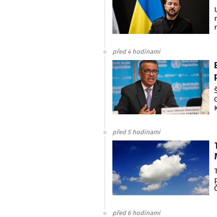
před 4 hodinami
před 5 hodinami
před 6 hodinami