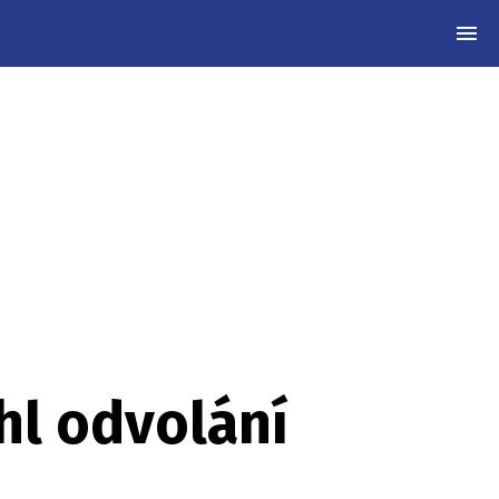
MEN
hl odvolání