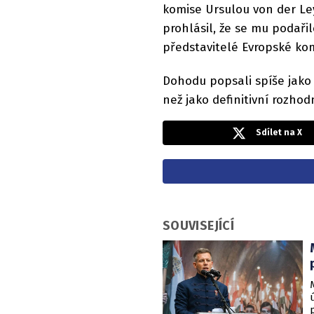
komise Ursulou von der Le
prohlásil, že se mu podaři
představitelé Evropské kom
Dohodu popsali spíše jako
než jako definitivní rozhod
Sdílet na X
SOUVISEJÍCÍ