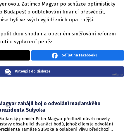
yenovou. Zatímco Magyar po schůzce optimisticky
lo Budapešť o odblokování financí přesvědčit,
ise byli ve svých vyjádřeních opatrnější.
 politickou shodu na obecném směřování reforem
nutí o vyplacení peněz.
Sdílet na Facebooku
Vstoupit do diskuze
Magyar zahájil boj o odvolání maďarského
prezidenta Sulyoka
Maďarský premiér Péter Magyar předložil návrh novely
ústavy obsahující dvanáct bodů, jehož cílem je odvolání
prezidenta Tamáse Sulyoka a oslabení vlivu předchozí