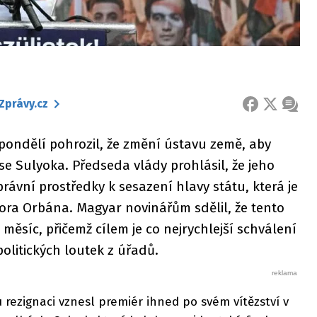
Zprávy.cz
FACEBOOK
X
ZPRÁ
pondělí pohrozil, že změní ústavu země, aby
e Sulyoka. Předseda vlády prohlásil, že jeho
rávní prostředky k sesazení hlavy státu, která je
ora Orbána. Magyar novinářům sdělil, že tento
ě měsíc, přičemž cílem je co nejrychlejší schválení
litických loutek z úřadů.
rezignaci vznesl premiér ihned po svém vítězství v