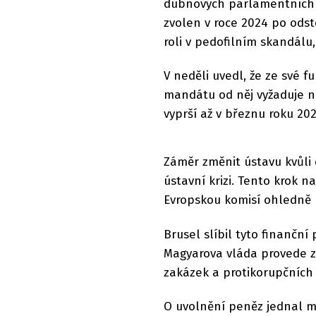
dubnových parlamentních v
zvolen v roce 2024 po odst
roli v pedofilním skandálu
V neděli uvedl, že ze své 
mandátu od něj vyžaduje n
vyprší až v březnu roku 202
Záměr změnit ústavu kvůli
ústavní krizi. Tento krok 
Evropskou komisí ohledně u
Brusel slíbil tyto finanč
Magyarova vláda provede zá
zakázek a protikorupčních
O uvolnění peněz jednal m