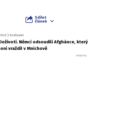
Sdílet
článek
před 3 hodinami
Doživotí. Němci odsoudili Afghánce, který
loni vraždil v Mnichově