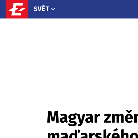
SVĚT
Magyar změn
maďarského