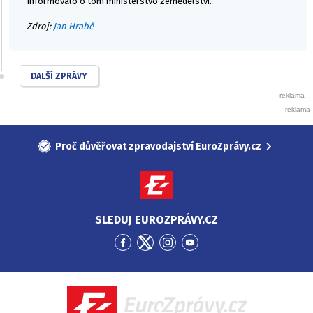
Informovalo o tom ministerstvo zemědělství.
Zdroj:
Jan Hrabě
DALŠÍ ZPRÁVY
Proč důvěřovat zpravodajství EuroZprávy.cz
SLEDUJ EUROZPRÁVY.CZ
Přejít
Přejít
Přejít
Přejít
na
na
na
na
Facebook
Twitter
Instagram
YouTube
EuroZprávy.cz