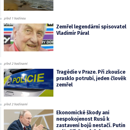
před 1 hodinou
Zemřel legendární spisovatel
Vladimír Páral
před 2 hodinami
Tragédie v Praze. Při zkoušce
prasklo potrubí, jeden člověk
zemřel
před 2 hodinami
Ekonomické škody ani
nespokojenost Rusů k
zastavení bojů nestačí. Putin