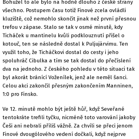
Bohužel to ale bylo na hodně dlouho z české strany
všechno. Postupem času totiž Finové zcela ovládli
kluziště, což nemohlo skončit jinak než první přesnou
trefou v zápase. Stalo se tak v osmé minutě, kdy
Ticháček u mantinelu kvůli podklouznutí přišel o
kotouč, ten se následně dostal k Puljujärvimu. Ten
využil toho, že Ticháčkovi dostal do cesty i jeho
spoluhráč Cibulka a tím se tak dostal do přečíslení
dva na jednoho. Z českého pohledu v této situaci tak
byl akorát bránící Voženílek, jenž ale neměl šanci.
Celou akci zakončil přesným zakončením Manninen,
1:0 pro Finsko.
Ve 12. minutě mohlo být ještě hůř, když Seveřané
tentokráte trefili tyčku, nicméně toto varování jakoby
Češi ani nebrali příliš vážně. Za chvíli se přeci jenom
Finové dvougólového vedení dočkali, když nejprve