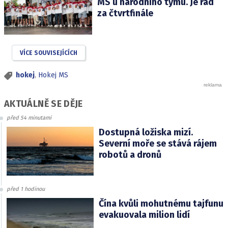
MS u národního týmu. Je rád
za čtvrtfinále
VÍCE SOUVISEJÍCÍCH
hokej
,
Hokej MS
AKTUÁLNĚ SE DĚJE
před 54 minutami
Dostupná ložiska mizí.
Severní moře se stává rájem
robotů a dronů
před 1 hodinou
Čína kvůli mohutnému tajfunu
evakuovala milion lidí