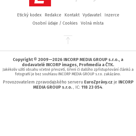
Etický kodex
Redakce
Kontakt
Vydavatel
Inzerce
Osobní údaje / Cookies
Volná místa
Přejít
na
začátek
stránky
Copyright © 2009—2026 INCORP MEDIA GROUP s.r.o., a
dodavatelé INCORP images, Profimedia a ČTK.
Jakékoliv užití obsahu včetně převzetí, šíření či dalšího zpřístupňování článků a
fotografií je bez souhlasu INCORP MEDIA GROUP s.r.o. zakázáno.
Provozovatelem zpravodajského serveru
EuroZprávy.cz
je
INCORP
MEDIA GROUP s.r.o.
, IC:
118 23 054
.