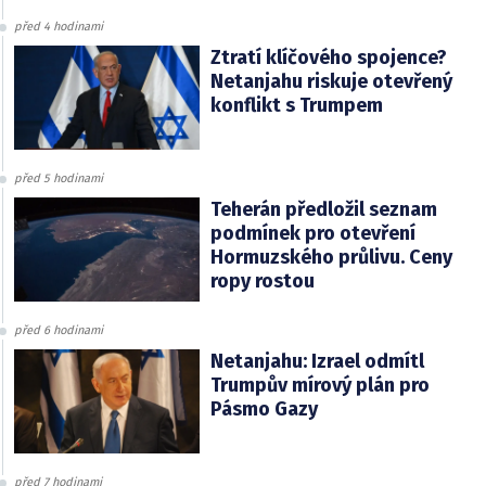
před 4 hodinami
Ztratí klíčového spojence?
Netanjahu riskuje otevřený
konflikt s Trumpem
před 5 hodinami
Teherán předložil seznam
podmínek pro otevření
Hormuzského průlivu. Ceny
ropy rostou
před 6 hodinami
Netanjahu: Izrael odmítl
Trumpův mírový plán pro
Pásmo Gazy
před 7 hodinami