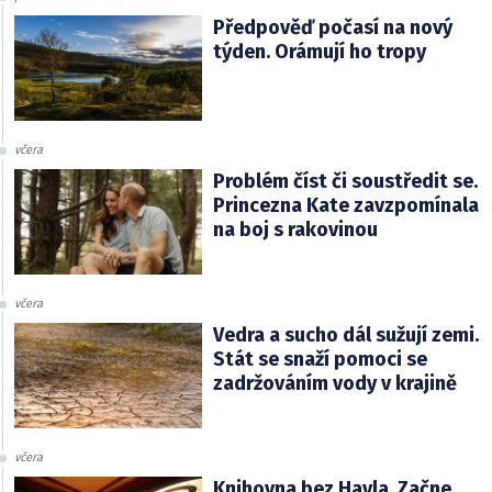
Předpověď počasí na nový
týden. Orámují ho tropy
včera
Problém číst či soustředit se.
Princezna Kate zavzpomínala
na boj s rakovinou
včera
Vedra a sucho dál sužují zemi.
Stát se snaží pomoci se
zadržováním vody v krajině
včera
Knihovna bez Havla. Začne