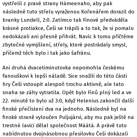
vystřelil z pravé strany Hämeenaho, aby pak
následně tuto střelu vyraženou Kořenářem dorazil do
branky Lundell, 2:0. Zatímco tak Finové předváděla
krásné protiakce, Češi se trápili a to tak, že si pomalu
nedokázali ani přesně přihrát. Navíc k tomu přičtěme
zbytečné vymýšlení, střely, které postrádaly smysl,
přičemž těch bylo i tak jako šafránu.
Ani druhá dvacetiminutovka nepomohla českému
fanouškovi k lepší náladě. Sice snažili do této části
hry Češi vstoupit alespoň trochu aktivně, ale tato
snaha se záhy vytratila. Opět bylo Finů plný led a ve
22. minutě to bylo už 3:0, když Helenius zakončil další
finské přečíslení dva na jednoho. Následně byl na
finské straně vyloučen Puljujärvi, aby mu pak ještě na
trestné lavici dělal společnost Määtä. A právě tuto
nabídnutou dvojnásobnou přesilovku Češi dokázali