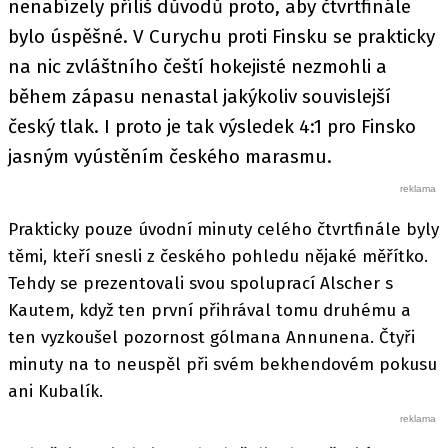
nenabízely příliš důvodů proto, aby čtvrtfinále
bylo úspěšné. V Curychu proti Finsku se prakticky
na nic zvláštního čeští hokejisté nezmohli a
během zápasu nenastal jakýkoliv souvislejší
český tlak. I proto je tak výsledek 4:1 pro Finsko
jasným vyústěním českého marasmu.
Prakticky pouze úvodní minuty celého čtvrtfinále byly
těmi, kteří snesli z českého pohledu nějaké měřítko.
Tehdy se prezentovali svou spoluprací Alscher s
Kautem, když ten první přihrával tomu druhému a
ten vyzkoušel pozornost gólmana Annunena. Čtyři
minuty na to neuspěl při svém bekhendovém pokusu
ani Kubalík.