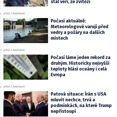
stál věří, že zvítězí
před 2 hodinami
Počasí aktuálně:
Meteorologové varují před
vedry a požáry na dalších
místech
před 3 hodinami
Počasí láme jeden rekord za
druhým. Historicky nejvyšší
teploty hlásí oceány i celá
Evropa
před 3 hodinami
Patová situace: Írán s USA
mluvit nechce, trvá a
podmínkách, na které Trump
nepřistoupí