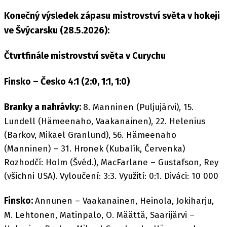
Konečný výsledek zápasu mistrovství světa v hokeji
ve Švýcarsku (28.5.2026):
Čtvrtfinále mistrovství světa v Curychu
Finsko – Česko 4:1 (2:0, 1:1, 1:0)
Branky a nahrávky:
8. Manninen (Puljujärvi), 15.
Lundell (Hämeenaho, Vaakanainen), 22. Helenius
(Barkov, Mikael Granlund), 56. Hämeenaho
(Manninen) – 31. Hronek (Kubalík, Červenka)
Rozhodčí: Holm (Švéd.), MacFarlane – Gustafson, Rey
(všichni USA). Vyloučení: 3:3. Využití: 0:1. Diváci: 10 000
Finsko:
Annunen – Vaakanainen, Heinola, Jokiharju,
M. Lehtonen, Matinpalo, O. Määttä, Saarijärvi –