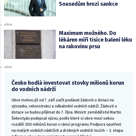
Sousedům hrozí sankce
včera
Maximum možného. Do
lékáren míří tisíce balení léku
na rakovinu prsu
včera
Česko hodlá investovat stovky milionů korun
do vodních nádrží
Obce mohou již od 7. září začít podávat žádosti o dotaci na
výstavbu, rekonstrukci a odbahnění vodních nádrží. Žádosti o
dotace se budou přijímat do 7. října. Ministr zemědělství Martin
Šebestyán podepsal výzvu, podle které si obce mezi sebou
rozdělí 300 miliónů korun v rámci programu Podpora opatření
na malých vodních nádržích a drobných vodních tocích – 3. etapa.