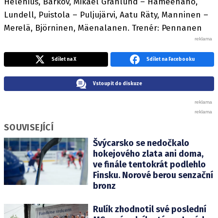
Helenius, Barkov, Mikael Granlund – Hämeenaho,
Lundell, Puistola – Puljujärvi, Aatu Räty, Manninen –
Merelä, Björninen, Mäenalanen. Trenér: Pennanen
Sdílet na X
Sdílet na Facebooku
Vstoupit do diskuze
SOUVISEJÍCÍ
Švýcarsko se nedočkalo
hokejového zlata ani doma,
ve finále tentokrát podlehlo
Finsku. Norové berou senzační
bronz
Rulík zhodnotil své poslední