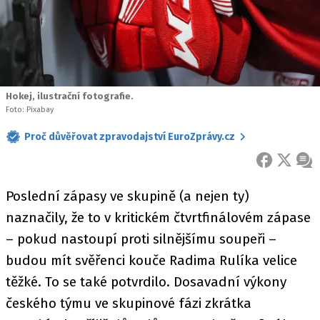
Hokej, ilustrační fotografie.
Foto: Pixabay
Proč důvěřovat zpravodajství EuroZprávy.cz
FACEBOOK
X
ZPR
Poslední zápasy ve skupině (a nejen ty)
naznačily, že to v kritickém čtvrtfinálovém zápase
– pokud nastoupí proti silnějšímu soupeři –
budou mít svěřenci kouče Radima Rulíka velice
těžké. To se také potvrdilo. Dosavadní výkony
českého týmu ve skupinové fázi zkrátka