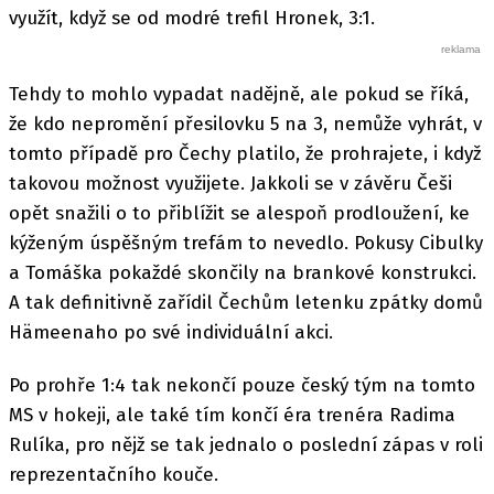
využít, když se od modré trefil Hronek, 3:1.
Tehdy to mohlo vypadat nadějně, ale pokud se říká,
že kdo nepromění přesilovku 5 na 3, nemůže vyhrát, v
tomto případě pro Čechy platilo, že prohrajete, i když
takovou možnost využijete. Jakkoli se v závěru Češi
opět snažili o to přiblížit se alespoň prodloužení, ke
kýženým úspěšným trefám to nevedlo. Pokusy Cibulky
a Tomáška pokaždé skončily na brankové konstrukci.
A tak definitivně zařídil Čechům letenku zpátky domů
Hämeenaho po své individuální akci.
Po prohře 1:4 tak nekončí pouze český tým na tomto
MS v hokeji, ale také tím končí éra trenéra Radima
Rulíka, pro nějž se tak jednalo o poslední zápas v roli
reprezentačního kouče.