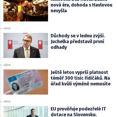
nová éra, dohoda s Havlovou
nevyšla
včera
Důchody se v lednu zvýší.
Juchelka představil první
odhady
včera
Ještě letos vyprší platnost
téměř 300 tisíc řidičáků. Na
úřad kvůli výměně nemusíte
včera
EU prověřuje podezřelé IT
dotace na Slovensku.