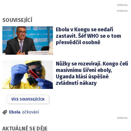
SOUVISEJÍCÍ
Ebolu v Kongu se nedaří
zastavit. Šéf WHO se o tom
přesvědčil osobně
Nůžky se rozevírají. Kongo čelí
masivnímu šíření eboly,
Uganda hlásí úspěšné
zvládnutí nákazy
VÍCE SOUVISEJÍCÍCH
Ebola
,
očkování
AKTUÁLNĚ SE DĚJE