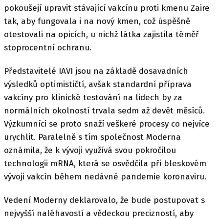
pokoušejí upravit stávající vakcínu proti kmenu Zaire
tak, aby fungovala i na nový kmen, což úspěšně
otestovali na opicích, u nichž látka zajistila téměř
stoprocentní ochranu.
Představitelé IAVI jsou na základě dosavadních
výsledků optimističtí, avšak standardní příprava
vakcíny pro klinické testování na lidech by za
normálních okolností trvala sedm až devět měsíců.
Výzkumníci se proto snaží veškeré procesy co nejvíce
urychlit. Paralelně s tím společnost Moderna
oznámila, že k vývoji využívá svou pokročilou
technologii mRNA, která se osvědčila při bleskovém
vývoji vakcín během nedávné pandemie koronaviru.
Vedení Moderny deklarovalo, že bude postupovat s
nejvyšší naléhavostí a vědeckou precizností, aby