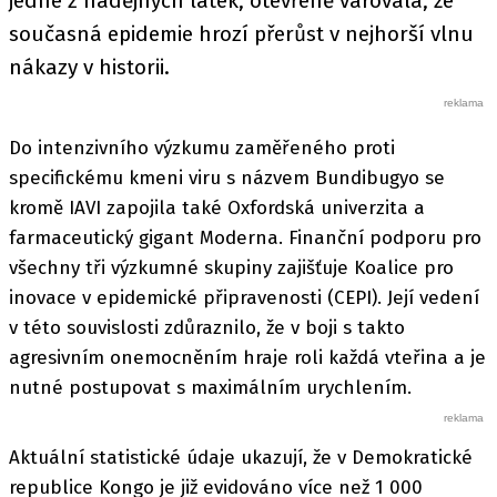
jedné z nadějných látek, otevřeně varovala, že
současná epidemie hrozí přerůst v nejhorší vlnu
nákazy v historii.
Do intenzivního výzkumu zaměřeného proti
specifickému kmeni viru s názvem Bundibugyo se
kromě IAVI zapojila také Oxfordská univerzita a
farmaceutický gigant Moderna. Finanční podporu pro
všechny tři výzkumné skupiny zajišťuje Koalice pro
inovace v epidemické připravenosti (CEPI). Její vedení
v této souvislosti zdůraznilo, že v boji s takto
agresivním onemocněním hraje roli každá vteřina a je
nutné postupovat s maximálním urychlením.
Aktuální statistické údaje ukazují, že v Demokratické
republice Kongo je již evidováno více než 1 000