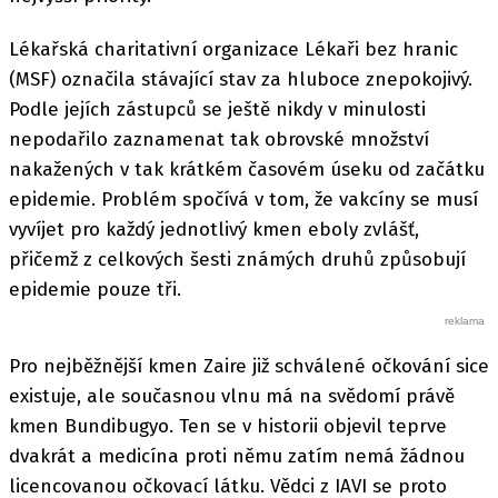
Lékařská charitativní organizace Lékaři bez hranic
(MSF) označila stávající stav za hluboce znepokojivý.
Podle jejích zástupců se ještě nikdy v minulosti
nepodařilo zaznamenat tak obrovské množství
nakažených v tak krátkém časovém úseku od začátku
epidemie. Problém spočívá v tom, že vakcíny se musí
vyvíjet pro každý jednotlivý kmen eboly zvlášť,
přičemž z celkových šesti známých druhů způsobují
epidemie pouze tři.
Pro nejběžnější kmen Zaire již schválené očkování sice
existuje, ale současnou vlnu má na svědomí právě
kmen Bundibugyo. Ten se v historii objevil teprve
dvakrát a medicína proti němu zatím nemá žádnou
licencovanou očkovací látku. Vědci z IAVI se proto