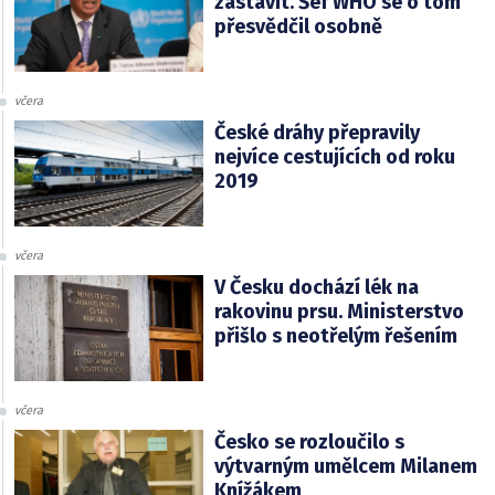
zastavit. Šéf WHO se o tom
přesvědčil osobně
včera
České dráhy přepravily
nejvíce cestujících od roku
2019
včera
V Česku dochází lék na
rakovinu prsu. Ministerstvo
přišlo s neotřelým řešením
včera
Česko se rozloučilo s
výtvarným umělcem Milanem
Knížákem