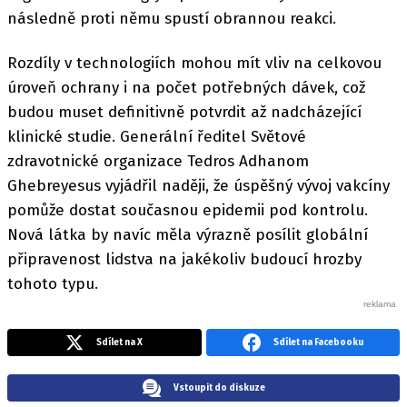
následně proti němu spustí obrannou reakci.
Rozdíly v technologiích mohou mít vliv na celkovou
úroveň ochrany i na počet potřebných dávek, což
budou muset definitivně potvrdit až nadcházející
klinické studie. Generální ředitel Světové
zdravotnické organizace Tedros Adhanom
Ghebreyesus vyjádřil naději, že úspěšný vývoj vakcíny
pomůže dostat současnou epidemii pod kontrolu.
Nová látka by navíc měla výrazně posílit globální
připravenost lidstva na jakékoliv budoucí hrozby
tohoto typu.
Sdílet na X
Sdílet na Facebooku
Vstoupit do diskuze