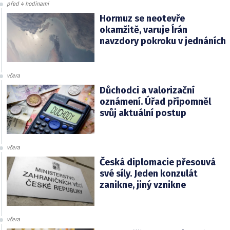
před 4 hodinami
Hormuz se neotevře
okamžitě, varuje Írán
navzdory pokroku v jednáních
včera
Důchodci a valorizační
oznámení. Úřad připomněl
svůj aktuální postup
včera
Česká diplomacie přesouvá
své síly. Jeden konzulát
zanikne, jiný vznikne
včera