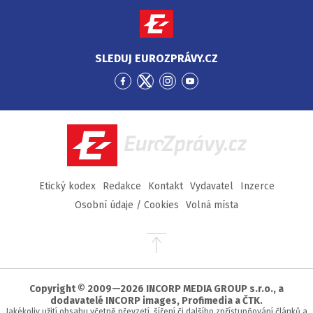
SLEDUJ EUROZPRÁVY.CZ
Přejít
Přejít
Přejít
Přejít
na
na
na
na
Facebook
Twitter
Instagram
YouTube
EuroZprávy.cz
Etický kodex
Redakce
Kontakt
Vydavatel
Inzerce
Osobní údaje / Cookies
Volná místa
Přejít
na
začátek
stránky
Copyright © 2009—2026 INCORP MEDIA GROUP s.r.o., a
dodavatelé INCORP images, Profimedia a ČTK.
Jakékoliv užití obsahu včetně převzetí, šíření či dalšího zpřístupňování článků a