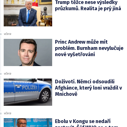
Trump těžce nese výsledky
průzkumů. Realita je prý jiná
včera
Princ Andrew může mít
problém. Burnham nevylučuje
nové vyšetřování
včera
Doživotí. Němci odsoudili
Afghánce, který loni vraždil v
Mnichově
včera
Ebolu v Kongu se nedaří