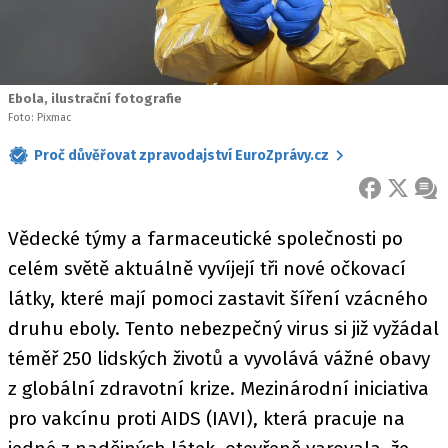
Ebola, ilustrační fotografie
Foto: Pixmac
Proč důvěřovat zpravodajství EuroZprávy.cz
FACEBOOK
X
ZPR
Vědecké týmy a farmaceutické společnosti po
celém světě aktuálně vyvíjejí tři nové očkovací
látky, které mají pomoci zastavit šíření vzácného
druhu eboly. Tento nebezpečný virus si již vyžádal
téměř 250 lidských životů a vyvolává vážné obavy
z globální zdravotní krize. Mezinárodní iniciativa
pro vakcínu proti AIDS (IAVI), která pracuje na