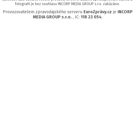
fotografií je bez souhlasu INCORP MEDIA GROUP s.r.o. zakázáno.
Provozovatelem zpravodajského serveru
EuroZprávy.cz
je
INCORP
MEDIA GROUP s.r.o.
, IC:
118 23 054
.