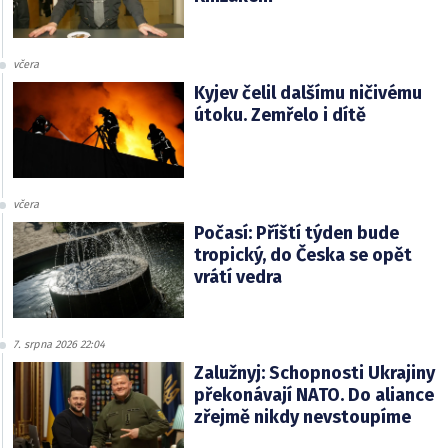
včera
Kyjev čelil dalšímu ničivému
útoku. Zemřelo i dítě
včera
Počasí: Příští týden bude
tropický, do Česka se opět
vrátí vedra
7. srpna 2026 22:04
Zalužnyj: Schopnosti Ukrajiny
překonávají NATO. Do aliance
zřejmě nikdy nevstoupíme