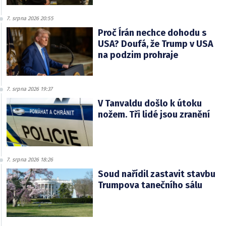
7. srpna 2026 20:55
Proč Írán nechce dohodu s
USA? Doufá, že Trump v USA
na podzim prohraje
7. srpna 2026 19:37
V Tanvaldu došlo k útoku
nožem. Tři lidé jsou zranění
7. srpna 2026 18:26
Soud nařídil zastavit stavbu
Trumpova tanečního sálu