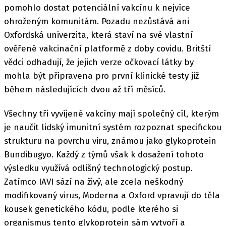
pomohlo dostat potenciální vakcínu k nejvíce
ohroženým komunitám. Pozadu nezůstává ani
Oxfordská univerzita, která staví na své vlastní
ověřené vakcinační platformě z doby covidu. Britští
vědci odhadují, že jejich verze očkovací látky by
mohla být připravena pro první klinické testy již
během následujících dvou až tří měsíců.
Všechny tři vyvíjené vakcíny mají společný cíl, kterým
je naučit lidský imunitní systém rozpoznat specifickou
strukturu na povrchu viru, známou jako glykoprotein
Bundibugyo. Každý z týmů však k dosažení tohoto
výsledku využívá odlišný technologický postup.
Zatímco IAVI sází na živý, ale zcela neškodný
modifikovaný virus, Moderna a Oxford vpravují do těla
kousek genetického kódu, podle kterého si
organismus tento glykoprotein sám vytvoří a