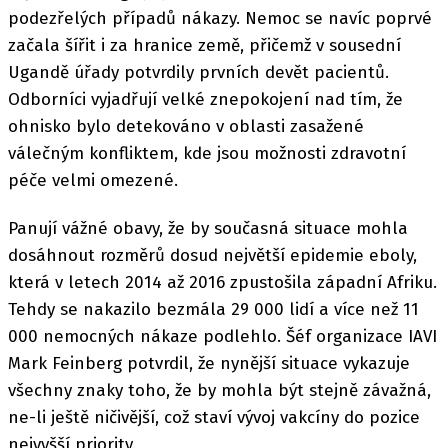
podezřelých případů nákazy. Nemoc se navíc poprvé
začala šířit i za hranice země, přičemž v sousední
Ugandě úřady potvrdily prvních devět pacientů.
Odborníci vyjadřují velké znepokojení nad tím, že
ohnisko bylo detekováno v oblasti zasažené
válečným konfliktem, kde jsou možnosti zdravotní
péče velmi omezené.
Panují vážné obavy, že by současná situace mohla
dosáhnout rozměrů dosud největší epidemie eboly,
která v letech 2014 až 2016 zpustošila západní Afriku.
Tehdy se nakazilo bezmála 29 000 lidí a více než 11
000 nemocných nákaze podlehlo. Šéf organizace IAVI
Mark Feinberg potvrdil, že nynější situace vykazuje
všechny znaky toho, že by mohla být stejně závažná,
ne-li ještě ničivější, což staví vývoj vakcíny do pozice
nejvyšší priority.