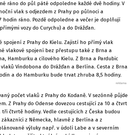
dmé ráno do půl páté odpoledne každé dvě hodiny. V
noční vlak s odjezdem z Prahy po půlnoci a
 hodin ráno. Pozdě odpoledne a večer je doplňují
s přímými vozy do Curychu) a do Drážďan.
pojení z Prahy do Kielu. Zajistí ho přímý vlak
mé vlakové spojení bez přestupu také z Brna a
na, Hamburku a cílového Kielu. Z Brna a Pardubic
r vlaků Vindobona do Drážďan a Berlína. Cesta z Brna
hodin a do Hamburku bude trvat zhruba 8,5 hodiny.
ovaný počet vlaků z Prahy do Kodaně. V sezónně půjde
em. Z Prahy do Odense dovezou cestující za 10 a čtvrt
tři čtvrtě hodiny. Vedle cestujících z Česka budou
 zákazníci z Německa, hlavně z Berlína a z
ánované výluky např. v údolí Labe a v severním