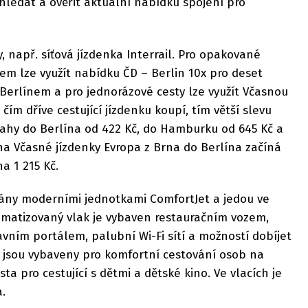
edat a ověřit aktuální nabídku spojení pro
y, např. síťová jízdenka Interrail. Pro opakované
em lze využít nabídku ČD – Berlin 10x pro deset
Berlínem a pro jednorázové cesty lze využít Včasnou
 čím dříve cestující jízdenku koupí, tím větší slevu
Prahy do Berlína od 422 Kč, do Hamburku od 645 Kč a
na Včasné jízdenky Evropa z Brna do Berlína začíná
na 1 215 Kč.
ovány moderními jednotkami ComfortJet a jedou ve
Klimatizovaný vlak je vybaven restauračním vozem,
ním portálem, palubní Wi-Fi sítí a možností dobíjet
y jsou vybaveny pro komfortní cestování osob na
ta pro cestující s dětmi a dětské kino. Ve vlacích je
la.