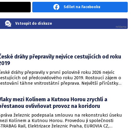
Sdílet na Facebooku
Vstoupit do diskuze
České dráhy přepravily nejvíce cestujících od roku
2019
České dráhy přepravily v první polovině roku 2026 nejvíc
cestujících od předcovidového roku 2019. Rostoucí zájem o
cestování táhne vnitrostátní přeprava. Největší přírůstky
cestujících zaznamenal dopravce v rámci regionálních
dopravních systémů a na vybraných dálkových linkách s
Vlaky mezi Kolínem a Kutnou Horou zrychlí a
velkým konkurenčním potenciálem, především v porovnání s
individuálním motorismem.
přestanou ovlivňovat provoz na koridoru
Správa železnic podepsala smlouvu na rekonstrukci úseku
mezi Kolínem a Kutnou Horou. Provedou ji společnosti
STRABAG Rail, Elektrizace železnic Praha, EUROVIA CZ,
EUROVIA Železniční stavby a GJW Praha, které podaly