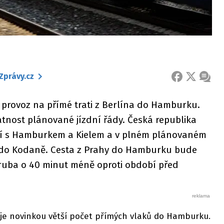
Zprávy.cz
FACEBOOK
X
ZPRÁ
provoz na přímé trati z Berlína do Hamburku.
atnost plánované jízdní řády. Česká republika
ení s Hamburkem a Kielem a v plném plánovaném
 do Kodaně. Cesta z Prahy do Hamburku bude
hruba o 40 minut méně oproti období před
 je novinkou větší počet přímých vlaků do Hamburku.