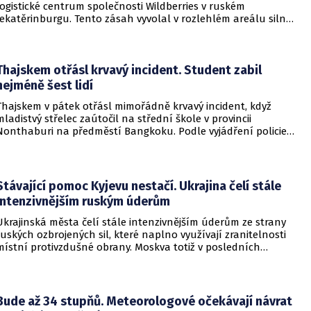
logistické centrum společnosti Wildberries v ruském
Jekatěrinburgu. Tento zásah vyvolal v rozlehlém areálu silný
požár a potvrdil rostoucí dosah ukrajinských bezpilotních
systémů hluboko v ruském vnitrozemí. Společnost posléze
potvrdila, že zasažené zařízení spravuje společný podnik
RWB, který řídí veškeré logistické operace.
Thajskem otřásl krvavý incident. Student zabil
nejméně šest lidí
Thajskem v pátek otřásl mimořádně krvavý incident, když
mladistvý střelec zaútočil na střední škole v provincii
Nonthaburi na předměstí Bangkoku. Podle vyjádření policie
začalo násilné řádění poté, co podezřelý čtrnáctiletý chlapec
údajně usmrtil své prarodiče v jejich domě a následně zamířil
do vzdělávací instituce.
Stávající pomoc Kyjevu nestačí. Ukrajina čelí stále
intenzivnějším ruským úderům
Ukrajinská města čelí stále intenzivnějším úderům ze strany
ruských ozbrojených sil, které naplno využívají zranitelnosti
místní protivzdušné obrany. Moskva totiž v posledních
měsících masivně sází na balistické rakety. Tyto zbraně
dopadají na hustě obydlené oblasti s minimálním nebo
dokonce žádným varováním předem, což civilnímu
obyvatelstvu dává jen pramalou šanci se včas ukrýt.
Bude až 34 stupňů. Meteorologové očekávají návrat