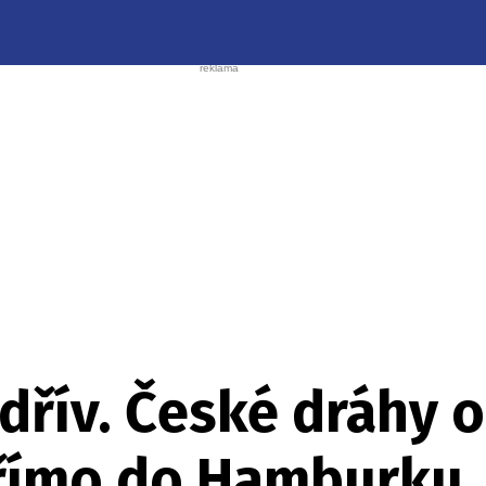
 dřív. České dráhy 
přímo do Hamburku