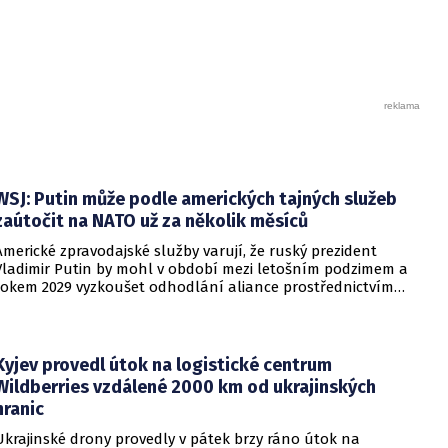
nejvýhodnější nabídku ve výši 1,656 miliardy korun. To je o
více než pětinu nižší cena, než byl cenový strop. Vlaky mezi
dvěma významnými centry středních Čech výrazně zrychlí,
díky nové propojce se už nebudou blokovat se spoji na
koridoru. Informovalo o tom ministerstvo dopravy.
WSJ: Putin může podle amerických tajných služeb
zaútočit na NATO už za několik měsíců
Americké zpravodajské služby varují, že ruský prezident
Vladimir Putin by mohl v období mezi letošním podzimem a
rokem 2029 vyzkoušet odhodlání aliance prostřednictvím
omezeného útoku. Cílem takových kroků by nebylo zabrání
území, ale snaha otestovat, zda členské státy dodrží své
závazky o kolektivní obraně. Tyto znepokojivé scénáře
přicházejí v době, kdy Moskva čelí rostoucímu tlaku kvůli
Kyjev provedl útok na logistické centrum
situaci na ukrajinské frontě. Masivní škody, které ukrajinské
Wildberries vzdálené 2000 km od ukrajinských
drony způsobují ruskému zázemí, totiž Kreml zahnaly do
hranic
kouta.
Ukrajinské drony provedly v pátek brzy ráno útok na