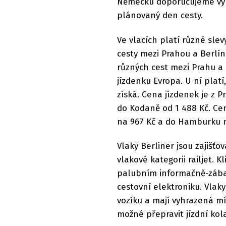
Německu doporučujeme vyhl
plánovaný den cesty.
Ve vlacích platí různé slev
cesty mezi Prahou a Berlín
různých cest mezi Prahu a 
jízdenku Evropa. U ní platí,
získá. Cena jízdenek je z 
do Kodaně od 1 488 Kč. Ce
na 967 Kč a do Hamburku 
Vlaky Berliner jsou zajišť
vlakové kategorii railjet. 
palubním informačně-zábav
cestovní elektroniku. Vlak
vozíku a mají vyhrazená mís
možné přepravit jízdní ko