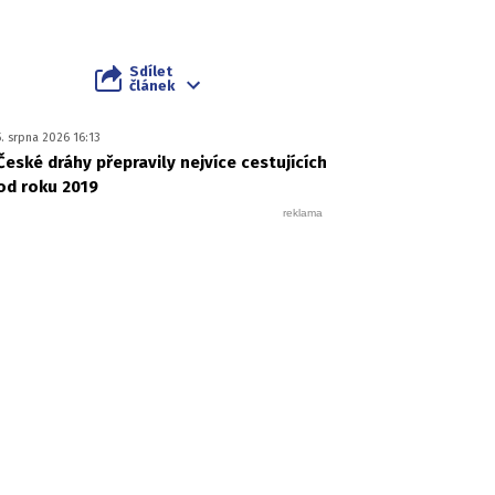
Sdílet
článek
5. srpna 2026 16:13
České dráhy přepravily nejvíce cestujících
od roku 2019