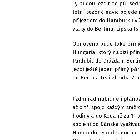
Ty budou jezdit od půl se
letní sezóně navíc pojede 
příjezdem do Hamburku v 7
vlaky do Berlína, Lipska (
Obnoveno bude také přímé s
Hungaria, který nabízí pří
Pardubic do Drážďan, Berlí
jezdí ještě jeden přímý pá
do Berlína trvá zhruba 7 
Jízdní řád nabídne i plán
až o tři spoje každým směr
hodiny a do Kodaně za 11 a 
spojení do Dánska využívat
Hamburku. S ohledem na pl