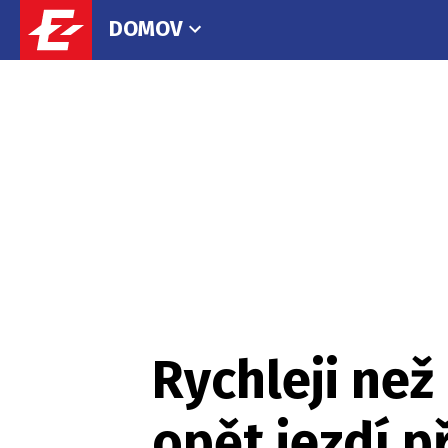
DOMOV
Rychleji než
opět jezdí 