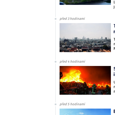
před 3 hodinami
před 4 hodinami
před 5 hodinami