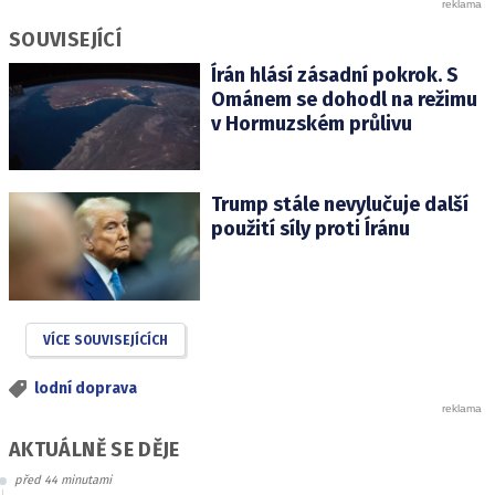
SOUVISEJÍCÍ
Írán hlásí zásadní pokrok. S
Ománem se dohodl na režimu
v Hormuzském průlivu
Trump stále nevylučuje další
použití síly proti Íránu
VÍCE SOUVISEJÍCÍCH
lodní doprava
AKTUÁLNĚ SE DĚJE
před 44 minutami