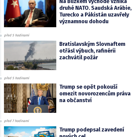
Na Blízkém východě vzniká
druhé NATO. Saudská Arábie,
Turecko a Pákistán uzavřely
významnou dohodu
před 5 hodinami
Bratislavským Slovnaftem
otřásl výbuch, rafinérii
zachvátil požár
před 5 hodinami
Trump se opět pokouší
omezit novorozencům práva
na občanství
před 7 hodinami
Trump podepsal zavedení
nových cel