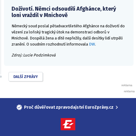
Doživotí. Němci odsoudili Afghánce, který
loni vraždil v Mnichově
Německý soud poslal pětadvacetiletého Afghánce na doživotí do
vězení za loňský tragický útok na demonstraci odborů v
Mnichově. Dospělá žena a dítě nepřežily, další desítky lidí utrpěli
zranění. O soudním rozhodnutí informovala
DW
.
Zdroj: Lucie Podzimková
DALŠÍ ZPRÁVY
Proč důvěřovat zpravodajství EuroZprávy.cz