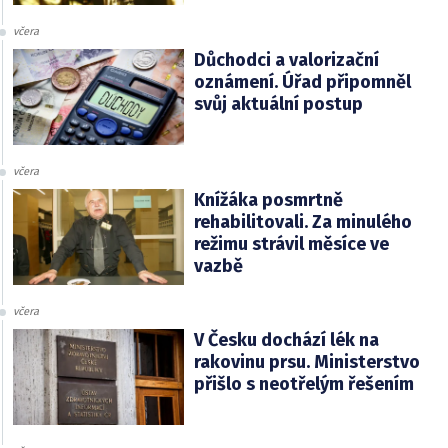
včera
Důchodci a valorizační
oznámení. Úřad připomněl
svůj aktuální postup
včera
Knížáka posmrtně
rehabilitovali. Za minulého
režimu strávil měsíce ve
vazbě
včera
V Česku dochází lék na
rakovinu prsu. Ministerstvo
přišlo s neotřelým řešením