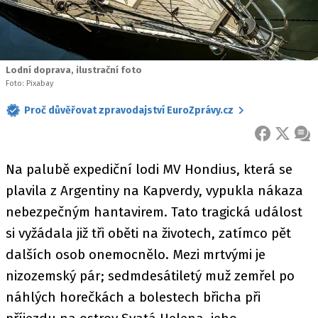
Lodní doprava, ilustrační foto
Foto: Pixabay
Proč důvěřovat zpravodajství EuroZprávy.cz
FACEBOOK
X
ZPR
Na palubě expediční lodi MV Hondius, která se
plavila z Argentiny na Kapverdy, vypukla nákaza
nebezpečným hantavirem. Tato tragická událost
si vyžádala již tři oběti na životech, zatímco pět
dalších osob onemocnělo. Mezi mrtvými je
nizozemský pár; sedmdesátiletý muž zemřel po
náhlých horečkách a bolestech břicha při