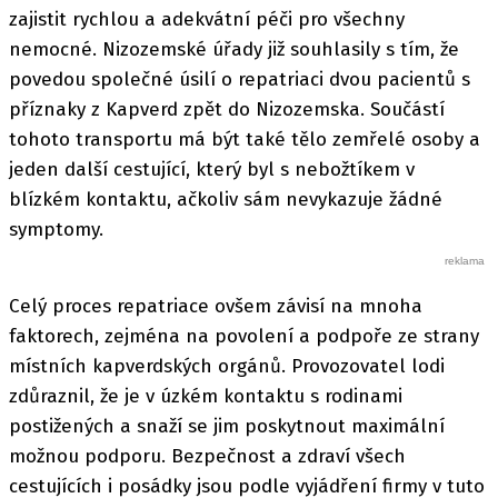
zajistit rychlou a adekvátní péči pro všechny
nemocné. Nizozemské úřady již souhlasily s tím, že
povedou společné úsilí o repatriaci dvou pacientů s
příznaky z Kapverd zpět do Nizozemska. Součástí
tohoto transportu má být také tělo zemřelé osoby a
jeden další cestující, který byl s nebožtíkem v
blízkém kontaktu, ačkoliv sám nevykazuje žádné
symptomy.
Celý proces repatriace ovšem závisí na mnoha
faktorech, zejména na povolení a podpoře ze strany
místních kapverdských orgánů. Provozovatel lodi
zdůraznil, že je v úzkém kontaktu s rodinami
postižených a snaží se jim poskytnout maximální
možnou podporu. Bezpečnost a zdraví všech
cestujících i posádky jsou podle vyjádření firmy v tuto