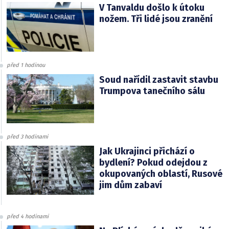
V Tanvaldu došlo k útoku
nožem. Tři lidé jsou zranění
před 1 hodinou
Soud nařídil zastavit stavbu
Trumpova tanečního sálu
před 3 hodinami
Jak Ukrajinci přichází o
bydlení? Pokud odejdou z
okupovaných oblastí, Rusové
jim dům zabaví
před 4 hodinami