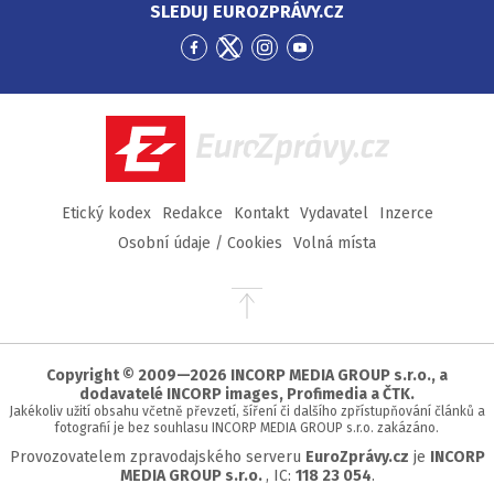
SLEDUJ EUROZPRÁVY.CZ
Přejít
Přejít
Přejít
Přejít
na
na
na
na
Facebook
Twitter
Instagram
YouTube
EuroZprávy.cz
Etický kodex
Redakce
Kontakt
Vydavatel
Inzerce
Osobní údaje / Cookies
Volná místa
Přejít
na
začátek
stránky
Copyright © 2009—2026 INCORP MEDIA GROUP s.r.o., a
dodavatelé INCORP images, Profimedia a ČTK.
Jakékoliv užití obsahu včetně převzetí, šíření či dalšího zpřístupňování článků a
fotografií je bez souhlasu INCORP MEDIA GROUP s.r.o. zakázáno.
Provozovatelem zpravodajského serveru
EuroZprávy.cz
je
INCORP
MEDIA GROUP s.r.o.
, IC:
118 23 054
.