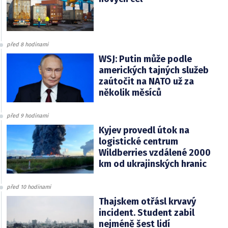
před 8 hodinami
WSJ: Putin může podle
amerických tajných služeb
zaútočit na NATO už za
několik měsíců
před 9 hodinami
Kyjev provedl útok na
logistické centrum
Wildberries vzdálené 2000
km od ukrajinských hranic
před 10 hodinami
Thajskem otřásl krvavý
incident. Student zabil
nejméně šest lidí