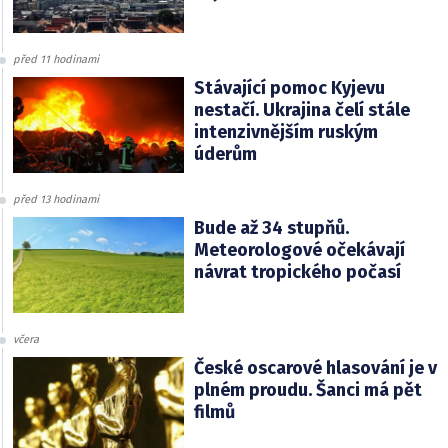
před 11 hodinami
Stávající pomoc Kyjevu
nestačí. Ukrajina čelí stále
intenzivnějším ruským
úderům
před 13 hodinami
Bude až 34 stupňů.
Meteorologové očekávají
návrat tropického počasí
včera
České oscarové hlasování je v
plném proudu. Šanci má pět
filmů