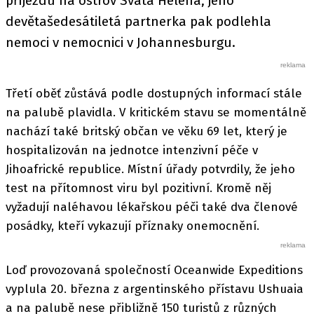
příjezdu na ostrov Svatá Helena, jeho
devětašedesátiletá partnerka pak podlehla
nemoci v nemocnici v Johannesburgu.
Třetí oběť zůstává podle dostupných informací stále
na palubě plavidla. V kritickém stavu se momentálně
nachází také britský občan ve věku 69 let, který je
hospitalizován na jednotce intenzivní péče v
Jihoafrické republice. Místní úřady potvrdily, že jeho
test na přítomnost viru byl pozitivní. Kromě něj
vyžadují naléhavou lékařskou péči také dva členové
posádky, kteří vykazují příznaky onemocnění.
Loď provozovaná společností Oceanwide Expeditions
vyplula 20. března z argentinského přístavu Ushuaia
a na palubě nese přibližně 150 turistů z různých