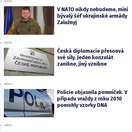
včera
V NATO nikdy nebudeme, míní
bývalý šéf ukrajinské armády
Zalužnyj
včera
Česká diplomacie přesouvá
své síly. Jeden konzulát
zanikne, jiný vznikne
včera
Policie objasnila pomníček. V
případu vraždy z roku 2010
pomohly vzorky DNA
včera