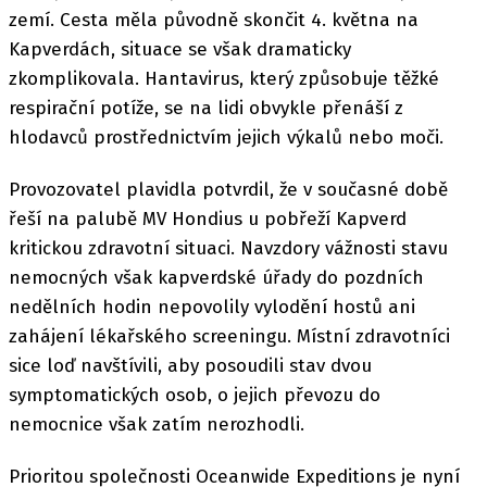
zemí. Cesta měla původně skončit 4. května na
Kapverdách, situace se však dramaticky
zkomplikovala. Hantavirus, který způsobuje těžké
respirační potíže, se na lidi obvykle přenáší z
hlodavců prostřednictvím jejich výkalů nebo moči.
Provozovatel plavidla potvrdil, že v současné době
řeší na palubě MV Hondius u pobřeží Kapverd
kritickou zdravotní situaci. Navzdory vážnosti stavu
nemocných však kapverdské úřady do pozdních
nedělních hodin nepovolily vylodění hostů ani
zahájení lékařského screeningu. Místní zdravotníci
sice loď navštívili, aby posoudili stav dvou
symptomatických osob, o jejich převozu do
nemocnice však zatím nerozhodli.
Prioritou společnosti Oceanwide Expeditions je nyní