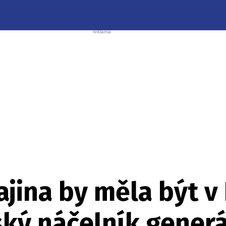
rajina by měla být v
ský náčelník gener