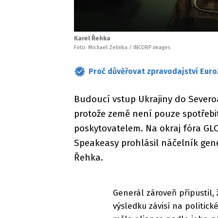
Karel Řehka
Foto: Michael Zelinka / INCORP images
Proč důvěřovat zpravodajství Euro
Budoucí vstup Ukrajiny do Severoa
protože země není pouze spotřebit
poskytovatelem. Na okraj fóra GL
Speakeasy prohlásil náčelník gen
Řehka.
Generál zároveň připustil,
výsledku závisí na politi