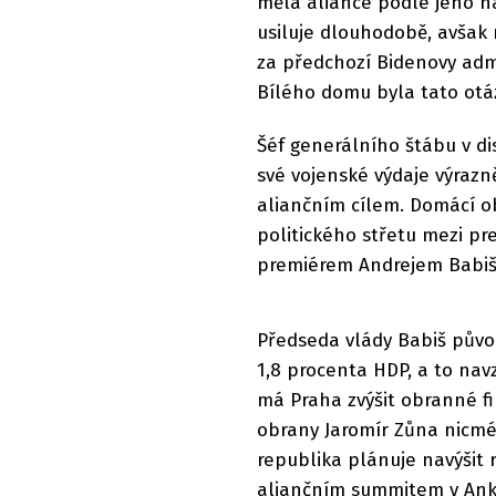
měla aliance podle jeho ná
usiluje dlouhodobě, avšak 
za předchozí Bidenovy adm
Bílého domu byla tato otá
Šéf generálního štábu v dis
své vojenské výdaje výrazn
aliančním cílem. Domácí o
politického střetu mezi p
premiérem Andrejem Babi
Předseda vlády Babiš půvo
1,8 procenta HDP, a to nav
má Praha zvýšit obranné fi
obrany Jaromír Zůna nicmé
republika plánuje navýšit
aliančním summitem v Ank