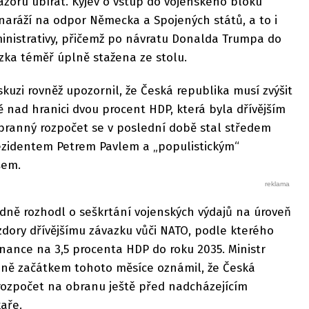
zoru ubírat. Kyjev o vstup do vojenského bloku
naráží na odpor Německa a Spojených států, a to i
inistrativy, přičemž po návratu Donalda Trumpa do
zka téměř úplně stažena ze stolu.
kuzi rovněž upozornil, že Česká republika musí zvýšit
ě nad hranici dvou procent HDP, která byla dřívějším
branný rozpočet se v poslední době stal středem
rezidentem Petrem Pavlem a „populistickým“
šem.
dně rozhodl o seškrtání vojenských výdajů na úroveň
zdory dřívějšímu závazku vůči NATO, podle kterého
nance na 3,5 procenta HDP do roku 2035. Ministr
ně začátkem tohoto měsíce oznámil, že Česká
 rozpočet na obranu ještě před nadcházejícím
aře.