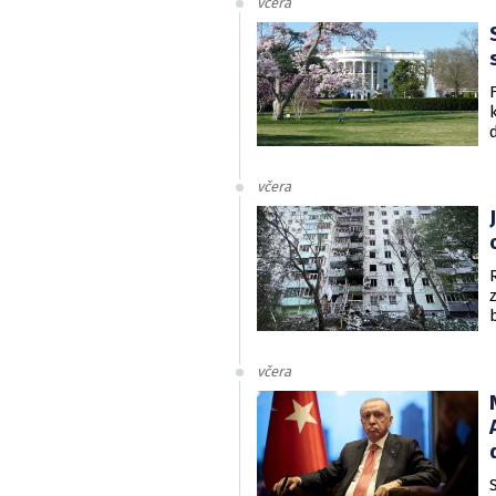
včera
včera
včera