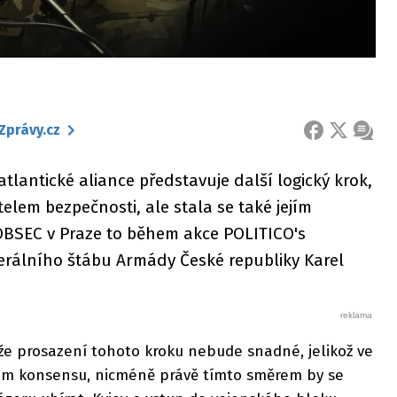
Zprávy.cz
FACEBOOK
X
ZPRÁ
tlantické aliance představuje další logický krok,
elem bezpečnosti, ale stala se také jejím
OBSEC v Praze to během akce POLITICO's
erálního štábu Armády České republiky Karel
 že prosazení tohoto kroku nebude snadné, jelikož ve
ckém konsensu, nicméně právě tímto směrem by se