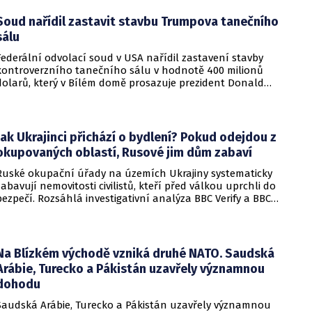
Soud nařídil zastavit stavbu Trumpova tanečního
sálu
Federální odvolací soud v USA nařídil zastavení stavby
kontroverzního tanečního sálu v hodnotě 400 milionů
dolarů, který v Bílém domě prosazuje prezident Donald
Trump. Páteční rozhodnutí představuje vážnou překážku pro
administrativu a otevírá cestu k právní bitvě před Nejvyšším
soudem.
Jak Ukrajinci přichází o bydlení? Pokud odejdou z
okupovaných oblastí, Rusové jim dům zabaví
Ruské okupační úřady na územích Ukrajiny systematicky
zabavují nemovitosti civilistů, kteří před válkou uprchli do
bezpečí. Rozsáhlá investigativní analýza BBC Verify a BBC
Russian odhalila, že od roku 2024 bylo identifikováno k
zabavení nebo již přímo zkonfiskováno přes 34 tisíc domů a
bytů.
Na Blízkém východě vzniká druhé NATO. Saudská
Arábie, Turecko a Pákistán uzavřely významnou
dohodu
Saudská Arábie, Turecko a Pákistán uzavřely významnou