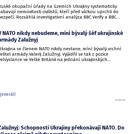
Ruské okupační úřady na územích Ukrajiny systematicky
zabavují nemovitosti civilistů, kteří před válkou uprchli do
bezpečí. Rozsáhlá investigativní analýza BBC Verify a BBC
Russian odhalila, že od roku 2024 bylo identifikováno k
zabavení nebo již přímo zkonfiskováno přes 34 tisíc domů a
V NATO nikdy nebudeme, míní bývalý šéf ukrajinské
bytů.
armády Zalužnyj
Ukrajina se členem NATO nikdy nestane, míní bývalý vrchní
velitel armády Valerij Zalužnyj. Vyjádřil se tak z pozice
velvyslance ve Velké Británii na jednání ukrajinských
diplomatů v Kyjevě. Představitele své země nabádal k tomu,
aby se snažila uzavřít jiné aliance.
generál)
Zalužnyj: Schopnosti Ukrajiny překonávají NATO. Do