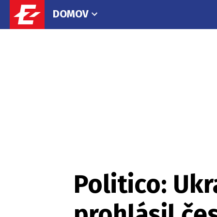
DOMOV
Politico: Uk
prohlásil če