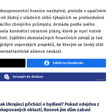
 dvouprocentní hranice nezbytné, protože v opačném
t žádný z vládních slibů týkajících se protivzdušné
cího zbrojního průmyslu. Armáda podle svého
ovala konkrétní obranné plány, které je nyní nutné
nit. Zajištění dostatečných finančních zdrojů je tak
egických vojenských projektů, ke kterým se český stát
eroatlantické aliance zavázal.
Sdílet na Facebooku
Vstoupit do diskuze
Jak Ukrajinci přichází o bydlení? Pokud odejdou z
okupovaných oblastí, Rusové jim dům zabaví