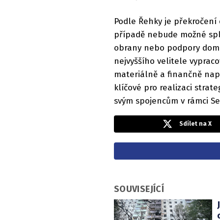
Podle Řehky je překročení
případě nebude možné splni
obrany nebo podpory domá
nejvyššího velitele vyprac
materiálně a finančně napl
klíčové pro realizaci strat
svým spojencům v rámci Sev
Sdílet na X
SOUVISEJÍCÍ