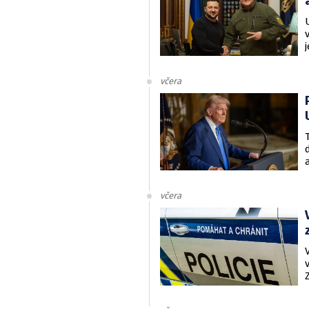
včera
včera