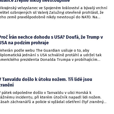
aliance zřejmě nikdy nevstoupíme
Ukrajinský velvyslanec ve Spojeném království a bývalý vrchní
velitel ozbrojených sil Valerij Zalužnyj otevřeně prohlásil, že
jeho země pravděpodobně nikdy nevstoupí do NATO. Na
setkání s evropskými velvyslanci uvedl, že se v otázce členství
pohyboval celá léta, avšak současná realita ukazuje, že
alianční standardy jsou pro Kyjev v současné podobě
nedosažitelné.
Proč Írán nechce dohodu s USA? Doufá, že Trump v
USA na podzim prohraje
Teherán podle webu The Guardian usiluje o to, aby
diplomatická jednání s USA schválně protáhl a udržel tak
amerického prezidenta Donalda Trumpa v probíhajícím
konfliktu až do podzimních voleb do Kongresu. Cílem íránské
strany je uštědřit americkému prezidentovi politickou ránu,
která by se mohla vyrovnat krizi s americkými teheránskými
rukojmími za prezidenta Jimmyho Cartera.
V Tanvaldu došlo k útoku nožem. Tři lidé jsou
zranění
V pátek odpoledne došlo v Tanvaldu v ulici Horská k
vážnému incidentu, při kterém útočník napadl lidi nožem.
Zásah záchranářů a policie si vyžádal ošetření čtyř zraněných
osob, přičemž tři z nich utrpěly těžká poranění.