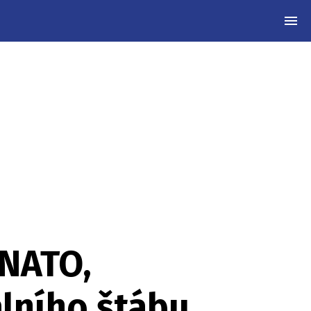
MEN
 NATO,
álního štábu