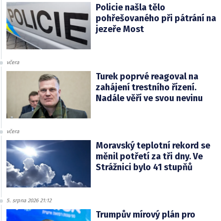
Policie našla tělo
pohřešovaného při pátrání na
jezeře Most
včera
Turek poprvé reagoval na
zahájení trestního řízení.
Nadále věří ve svou nevinu
včera
Moravský teplotní rekord se
měnil potřetí za tři dny. Ve
Strážnici bylo 41 stupňů
5. srpna 2026 21:12
Trumpův mírový plán pro