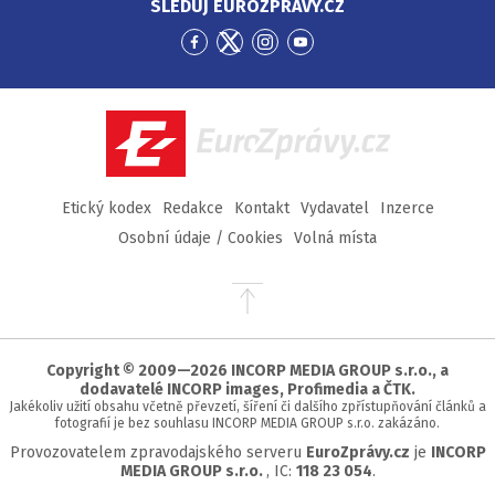
SLEDUJ EUROZPRÁVY.CZ
Přejít
Přejít
Přejít
Přejít
na
na
na
na
Facebook
Twitter
Instagram
YouTube
EuroZprávy.cz
Etický kodex
Redakce
Kontakt
Vydavatel
Inzerce
Osobní údaje / Cookies
Volná místa
Přejít
na
začátek
stránky
Copyright © 2009—2026 INCORP MEDIA GROUP s.r.o., a
dodavatelé INCORP images, Profimedia a ČTK.
Jakékoliv užití obsahu včetně převzetí, šíření či dalšího zpřístupňování článků a
fotografií je bez souhlasu INCORP MEDIA GROUP s.r.o. zakázáno.
Provozovatelem zpravodajského serveru
EuroZprávy.cz
je
INCORP
MEDIA GROUP s.r.o.
, IC:
118 23 054
.