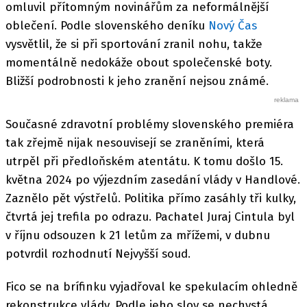
omluvil přítomným novinářům za neformálnější
oblečení. Podle slovenského deníku
Nový Čas
vysvětlil, že si při sportování zranil nohu, takže
momentálně nedokáže obout společenské boty.
Bližší podrobnosti k jeho zranění nejsou známé.
Současné zdravotní problémy slovenského premiéra
tak zřejmě nijak nesouvisejí se zraněními, která
utrpěl při předloňském atentátu. K tomu došlo 15.
května 2024 po výjezdním zasedání vlády v Handlové.
Zaznělo pět výstřelů. Politika přímo zasáhly tři kulky,
čtvrtá jej trefila po odrazu. Pachatel Juraj Cintula byl
v říjnu odsouzen k 21 letům za mřížemi, v dubnu
potvrdil rozhodnutí Nejvyšší soud.
Fico se na brífinku vyjadřoval ke spekulacím ohledně
rekonstrukce vlády. Podle jeho slov se nechystá,