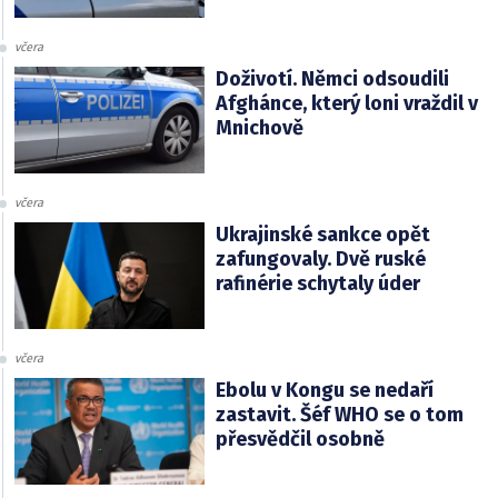
včera
Doživotí. Němci odsoudili
Afghánce, který loni vraždil v
Mnichově
včera
Ukrajinské sankce opět
zafungovaly. Dvě ruské
rafinérie schytaly úder
včera
Ebolu v Kongu se nedaří
zastavit. Šéf WHO se o tom
přesvědčil osobně