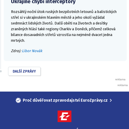
Ukrajině chybí interceptory
Rozsáhlý noční útok ruských bezpilotních letounů a balistických
střel si v ukrajinském hlavním městě a jeho okolí vyžádal
sedmnáct lidských životů. Další oběti na životech a desítky
zraněných hlásí také regiony Charkiv a Doněck, přičemž celková
bilance dosavadních střetů vzrostla na nejméně dvacet jedna
mrtvých.
Zdroj:
Libor Novák
DALŠÍ ZPRÁVY
Proč důvěřovat zpravodajství EuroZprávy.cz