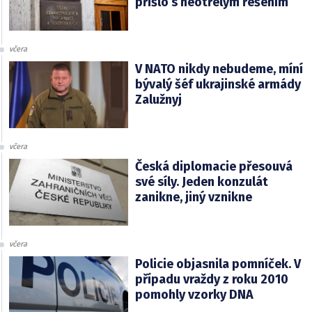
přišlo s neotřelým řešením
včera
V NATO nikdy nebudeme, míní
bývalý šéf ukrajinské armády
Zalužnyj
včera
Česká diplomacie přesouvá
své síly. Jeden konzulát
zanikne, jiný vznikne
včera
Policie objasnila pomníček. V
případu vraždy z roku 2010
pomohly vzorky DNA