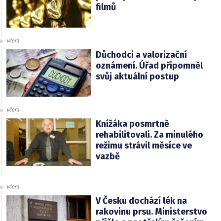
filmů
včera
Důchodci a valorizační
oznámení. Úřad připomněl
svůj aktuální postup
včera
Knížáka posmrtně
rehabilitovali. Za minulého
režimu strávil měsíce ve
vazbě
včera
V Česku dochází lék na
rakovinu prsu. Ministerstvo