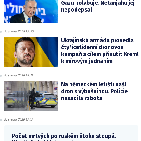
Gazu kolabuje. Netanjahu jej
nepodepsal
5. srpna 2026 19:55
Ukrajinská armáda provedla
čtyřicetidenní dronovou
kampaň s cílem přinutit Kreml
k mírovým jednáním
5. srpna 2026 18:31
Na německém letišti našli
dron s výbušninou. Policie
nasadila robota
5. srpna 2026 17:17
Počet mrtvých po ruském útoku stoupá.