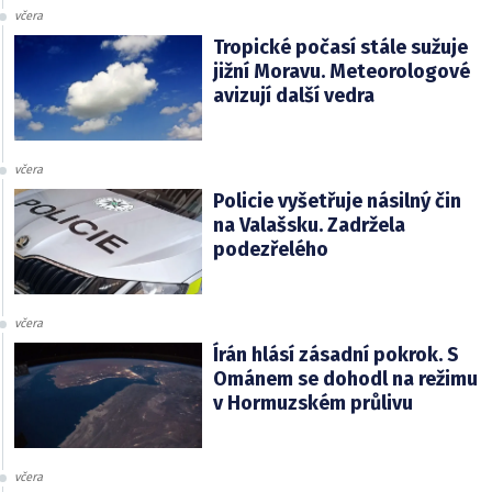
včera
Tropické počasí stále sužuje
jižní Moravu. Meteorologové
avizují další vedra
včera
Policie vyšetřuje násilný čin
na Valašsku. Zadržela
podezřelého
včera
Írán hlásí zásadní pokrok. S
Ománem se dohodl na režimu
v Hormuzském průlivu
včera