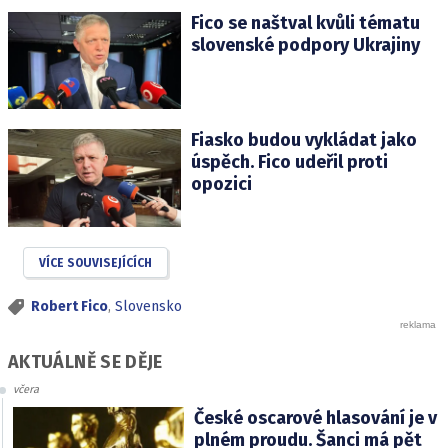
Fico se naštval kvůli tématu
slovenské podpory Ukrajiny
Fiasko budou vykládat jako
úspěch. Fico udeřil proti
opozici
VÍCE SOUVISEJÍCÍCH
Robert Fico
,
Slovensko
AKTUÁLNĚ SE DĚJE
včera
České oscarové hlasování je v
plném proudu. Šanci má pět