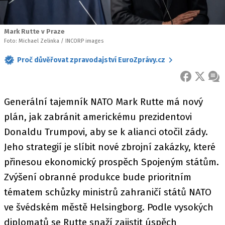
Mark Rutte v Praze
Foto: Michael Zelinka / INCORP images
Proč důvěřovat zpravodajství EuroZprávy.cz
FACEBOOK
X
ZPR
Generální tajemník NATO Mark Rutte má nový
plán, jak zabránit americkému prezidentovi
Donaldu Trumpovi, aby se k alianci otočil zády.
Jeho strategií je slíbit nové zbrojní zakázky, které
přinesou ekonomický prospěch Spojeným státům.
Zvýšení obranné produkce bude prioritním
tématem schůzky ministrů zahraničí států NATO
ve švédském městě Helsingborg. Podle vysokých
diplomatů se Rutte snaží zajistit úspěch