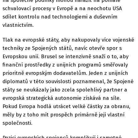
na společné podniky mohou narazit na pomalé
schvalovací procesy v Evropě a na neochotu USA
sdílet kontrolu nad technologiemi a duševním
vlastnictvím.
Tlak na evropské státy, aby nakupovaly více vojenské
techniky ze Spojených států, navíc otevře spor s
Evropskou unií. Brusel se intenzivně snaží o to, aby
finanční prostředky z unijních programů směřovaly
prioritně evropským dodavatelům. Jeden z unijních
diplomatů v této souvislosti poznamenal, že Spojené
státy se neukázaly jako zcela spolehlivý partner a
evropská strategická autonomie získává na síle.
Pokud Evropa hodlá utrácet velké částky za obranu,
měly by z toho mít prospěch primárně její vlastní
společnosti.
Pozici evropských spojenců komplikují i samotné