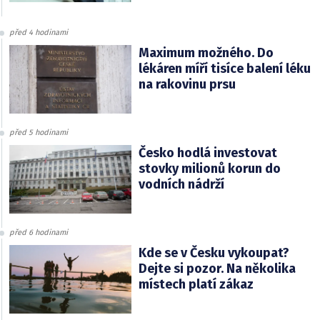
před 4 hodinami
Maximum možného. Do
lékáren míří tisíce balení léku
na rakovinu prsu
před 5 hodinami
Česko hodlá investovat
stovky milionů korun do
vodních nádrží
před 6 hodinami
Kde se v Česku vykoupat?
Dejte si pozor. Na několika
místech platí zákaz