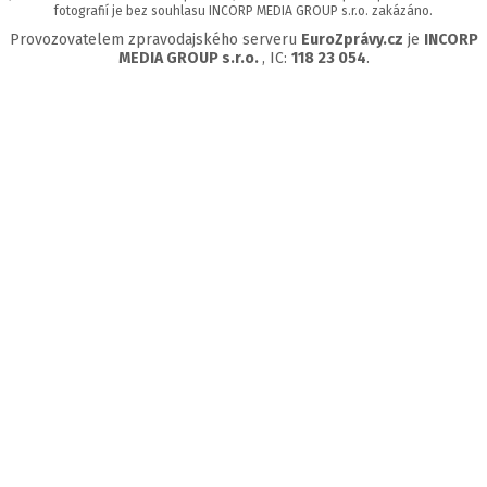
fotografií je bez souhlasu INCORP MEDIA GROUP s.r.o. zakázáno.
Provozovatelem zpravodajského serveru
EuroZprávy.cz
je
INCORP
MEDIA GROUP s.r.o.
, IC:
118 23 054
.