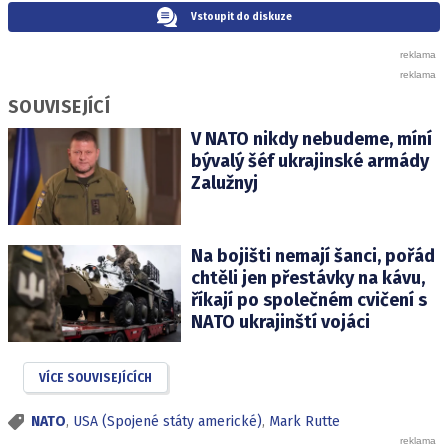
Vstoupit do diskuze
SOUVISEJÍCÍ
V NATO nikdy nebudeme, míní
bývalý šéf ukrajinské armády
Zalužnyj
Na bojišti nemají šanci, pořád
chtěli jen přestávky na kávu,
říkají po společném cvičení s
NATO ukrajinští vojáci
VÍCE SOUVISEJÍCÍCH
NATO
,
USA (Spojené státy americké)
,
Mark Rutte