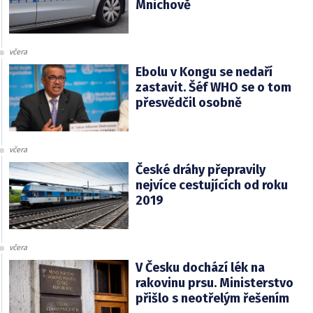
Mnichově
včera
Ebolu v Kongu se nedaří
zastavit. Šéf WHO se o tom
přesvědčil osobně
včera
České dráhy přepravily
nejvíce cestujících od roku
2019
včera
V Česku dochází lék na
rakovinu prsu. Ministerstvo
přišlo s neotřelým řešením