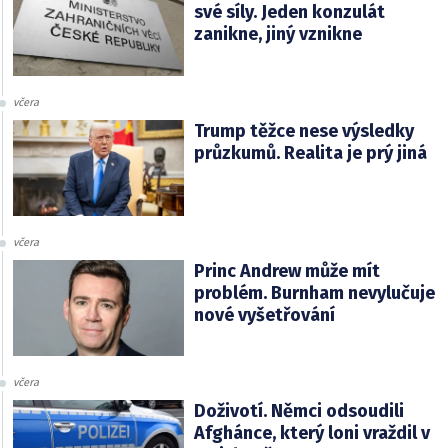
své síly. Jeden konzulát
zanikne, jiný vznikne
včera
Trump těžce nese výsledky
průzkumů. Realita je prý jiná
včera
Princ Andrew může mít
problém. Burnham nevylučuje
nové vyšetřování
včera
Doživotí. Němci odsoudili
Afghánce, který loni vraždil v