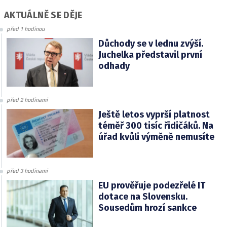
AKTUÁLNĚ SE DĚJE
před 1 hodinou
Důchody se v lednu zvýší.
Juchelka představil první
odhady
před 2 hodinami
Ještě letos vyprší platnost
téměř 300 tisíc řidičáků. Na
úřad kvůli výměně nemusíte
před 3 hodinami
EU prověřuje podezřelé IT
dotace na Slovensku.
Sousedům hrozí sankce