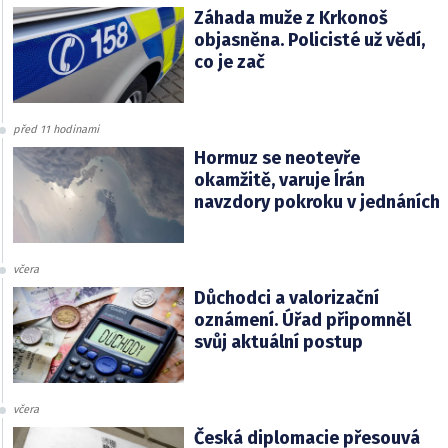
Záhada muže z Krkonoš
objasněna. Policisté už vědí,
co je zač
před 11 hodinami
Hormuz se neotevře
okamžitě, varuje Írán
navzdory pokroku v jednáních
včera
Důchodci a valorizační
oznámení. Úřad připomněl
svůj aktuální postup
včera
Česká diplomacie přesouvá