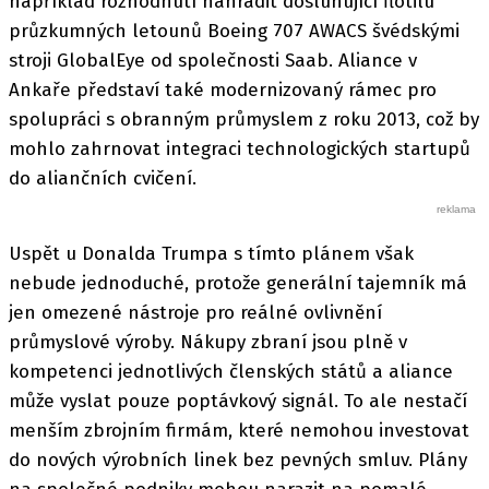
například rozhodnutí nahradit dosluhující flotilu
průzkumných letounů Boeing 707 AWACS švédskými
stroji GlobalEye od společnosti Saab. Aliance v
Ankaře představí také modernizovaný rámec pro
spolupráci s obranným průmyslem z roku 2013, což by
mohlo zahrnovat integraci technologických startupů
do aliančních cvičení.
Uspět u Donalda Trumpa s tímto plánem však
nebude jednoduché, protože generální tajemník má
jen omezené nástroje pro reálné ovlivnění
průmyslové výroby. Nákupy zbraní jsou plně v
kompetenci jednotlivých členských států a aliance
může vyslat pouze poptávkový signál. To ale nestačí
menším zbrojním firmám, které nemohou investovat
do nových výrobních linek bez pevných smluv. Plány