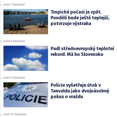
před 7 hodinami
Tropické počasí je zpět.
Pondělí bude ještě teplejší,
potvrzuje výstraha
před 8 hodinami
Padl středoevropský teplotní
rekord. Má ho Slovensko
před 9 hodinami
Policie vyšetřuje útok v
Tanvaldu jako dvojnásobný
pokus o vraždu
před 10 hodinami