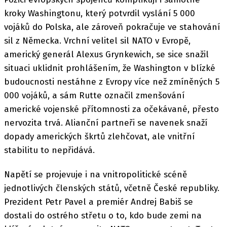
kroky Washingtonu, který potvrdil vyslání 5 000
vojáků do Polska, ale zároveň pokračuje ve stahování
sil z Německa. Vrchní velitel sil NATO v Evropě,
americký generál Alexus Grynkewich, se sice snažil
situaci uklidnit prohlášením, že Washington v blízké
budoucnosti nestáhne z Evropy více než zmíněných 5
000 vojáků, a sám Rutte označil zmenšování
americké vojenské přítomnosti za očekávané, přesto
nervozita trvá. Alianční partneři se navenek snaží
dopady amerických škrtů zlehčovat, ale vnitřní
stabilitu to nepřidává.
Napětí se projevuje i na vnitropolitické scéně
jednotlivých členských států, včetně České republiky.
Prezident Petr Pavel a premiér Andrej Babiš se
dostali do ostrého střetu o to, kdo bude zemi na