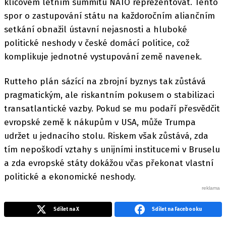
klíčovém letním summitu NATO reprezentovat. Tento
spor o zastupování státu na každoročním aliančním
setkání obnažil ústavní nejasnosti a hluboké
politické neshody v české domácí politice, což
komplikuje jednotné vystupování země navenek.
Rutteho plán sázící na zbrojní byznys tak zůstává
pragmatickým, ale riskantním pokusem o stabilizaci
transatlantické vazby. Pokud se mu podaří přesvědčit
evropské země k nákupům v USA, může Trumpa
udržet u jednacího stolu. Riskem však zůstává, zda
tím nepoškodí vztahy s unijními institucemi v Bruselu
a zda evropské státy dokážou včas překonat vlastní
politické a ekonomické neshody.
Sdílet na X
Sdílet na Facebooku