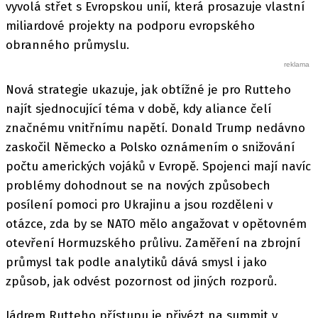
vyvolá střet s Evropskou unií, která prosazuje vlastní
miliardové projekty na podporu evropského
obranného průmyslu.
Nová strategie ukazuje, jak obtížné je pro Rutteho
najít sjednocující téma v době, kdy aliance čelí
značnému vnitřnímu napětí. Donald Trump nedávno
zaskočil Německo a Polsko oznámením o snižování
počtu amerických vojáků v Evropě. Spojenci mají navíc
problémy dohodnout se na nových způsobech
posílení pomoci pro Ukrajinu a jsou rozděleni v
otázce, zda by se NATO mělo angažovat v opětovném
otevření Hormuzského průlivu. Zaměření na zbrojní
průmysl tak podle analytiků dává smysl i jako
způsob, jak odvést pozornost od jiných rozporů.
Jádrem Rutteho přístupu je přivézt na summit v