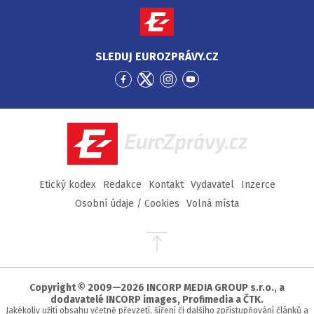
SLEDUJ EUROZPRÁVY.CZ
Přejít
Přejít
Přejít
Přejít
na
na
na
na
Facebook
Twitter
Instagram
YouTube
EuroZprávy.cz
Etický kodex
Redakce
Kontakt
Vydavatel
Inzerce
Osobní údaje / Cookies
Volná místa
Přejít
na
začátek
stránky
Copyright © 2009—2026 INCORP MEDIA GROUP s.r.o., a
dodavatelé INCORP images, Profimedia a ČTK.
Jakékoliv užití obsahu včetně převzetí, šíření či dalšího zpřístupňování článků a