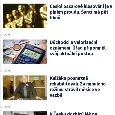
České oscarové hlasování je v
plném proudu. Šanci má pět
filmů
včera
Důchodci a valorizační
oznámení. Úřad připomněl
svůj aktuální postup
včera
Knížáka posmrtně
rehabilitovali. Za minulého
režimu strávil měsíce ve
vazbě
včera
V Česku dochází lék na