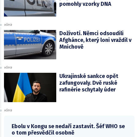
pomohly vzorky DNA
včera
Doživotí. Němci odsoudili
Afghánce, který loni vraždil v
Mnichově
včera
Ukrajinské sankce opět
zafungovaly. Dvě ruské
rafinérie schytaly úder
včera
Ebolu v Kongu se nedaří zastavit. Šéf WHO se
o tom přesvědčil osobně