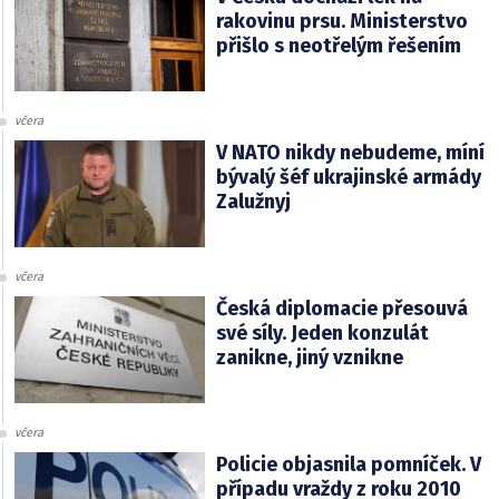
rakovinu prsu. Ministerstvo
přišlo s neotřelým řešením
včera
V NATO nikdy nebudeme, míní
bývalý šéf ukrajinské armády
Zalužnyj
včera
Česká diplomacie přesouvá
své síly. Jeden konzulát
zanikne, jiný vznikne
včera
Policie objasnila pomníček. V
případu vraždy z roku 2010