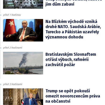
jim dům zabaví
před 1 hodinou
Na Blízkém východě vzniká
druhé NATO. Saudská Arábie,
Turecko a Pákistán uzavřely
významnou dohodu
před 2 hodinami
Bratislavským Slovnaftem
otřásl výbuch, rafinérii
zachvátil požár
před 3 hodinami
Trump se opět pokouší
omezit novorozencům práva
na občanství