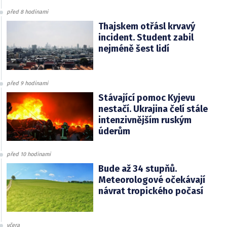
před 8 hodinami
Thajskem otřásl krvavý
incident. Student zabil
nejméně šest lidí
před 9 hodinami
Stávající pomoc Kyjevu
nestačí. Ukrajina čelí stále
intenzivnějším ruským
úderům
před 10 hodinami
Bude až 34 stupňů.
Meteorologové očekávají
návrat tropického počasí
včera