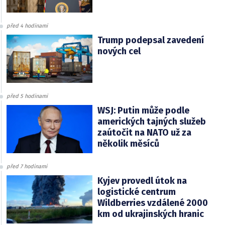
před 4 hodinami
Trump podepsal zavedení
nových cel
před 5 hodinami
WSJ: Putin může podle
amerických tajných služeb
zaútočit na NATO už za
několik měsíců
před 7 hodinami
Kyjev provedl útok na
logistické centrum
Wildberries vzdálené 2000
km od ukrajinských hranic