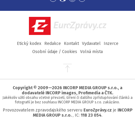
Přejít
Přejít
Přejít
Přejít
na
na
na
na
Facebook
Twitter
Instagram
YouTube
EuroZprávy.cz
Etický kodex
Redakce
Kontakt
Vydavatel
Inzerce
Osobní údaje / Cookies
Volná místa
Přejít
na
začátek
stránky
Copyright © 2009—2026 INCORP MEDIA GROUP s.r.o., a
dodavatelé INCORP images, Profimedia a ČTK.
Jakékoliv užití obsahu včetně převzetí, šíření či dalšího zpřístupňování článků a
fotografií je bez souhlasu INCORP MEDIA GROUP s.r.o. zakázáno.
Provozovatelem zpravodajského serveru
EuroZprávy.cz
je
INCORP
MEDIA GROUP s.r.o.
, IC:
118 23 054
.