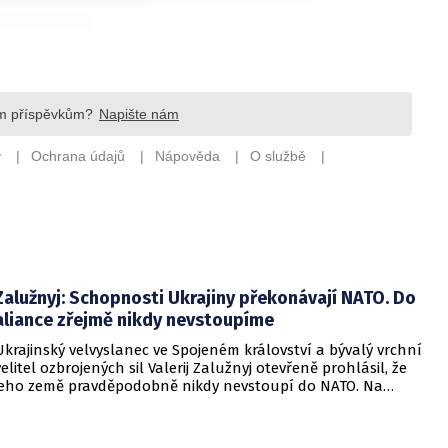
Zalužnyj: Schopnosti Ukrajiny překonávají NATO. Do
aliance zřejmě nikdy nevstoupíme
Ukrajinský velvyslanec ve Spojeném království a bývalý vrchní
velitel ozbrojených sil Valerij Zalužnyj otevřeně prohlásil, že
jeho země pravděpodobně nikdy nevstoupí do NATO. Na
setkání s evropskými velvyslanci uvedl, že se v otázce členství
pohyboval celá léta, avšak současná realita ukazuje, že
alianční standardy jsou pro Kyjev v současné podobě