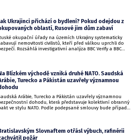
Trump. Páteční rozhodnutí představuje vážnou překážku pro
administrativu a otevírá cestu k právní bitvě před Nejvyšším
soudem.
Jak Ukrajinci přichází o bydlení? Pokud odejdou z
okupovaných oblastí, Rusové jim dům zabaví
Ruské okupační úřady na územích Ukrajiny systematicky
zabavují nemovitosti civilistů, kteří před válkou uprchli do
bezpečí. Rozsáhlá investigativní analýza BBC Verify a BBC
Russian odhalila, že od roku 2024 bylo identifikováno k
zabavení nebo již přímo zkonfiskováno přes 34 tisíc domů a
bytů.
Na Blízkém východě vzniká druhé NATO. Saudská
Arábie, Turecko a Pákistán uzavřely významnou
dohodu
Saudská Arábie, Turecko a Pákistán uzavřely významnou
bezpečnostní dohodu, která představuje kolektivní obranný
pakt ve stylu NATO. Podle podepsané smlouvy bude případný
útok na některou z těchto tří zemí považován za útok na
všechny členy aliance, což má posílit odstrašující sílu v
regionu.
Bratislavským Slovnaftem otřásl výbuch, rafinérii
zachvátil požár