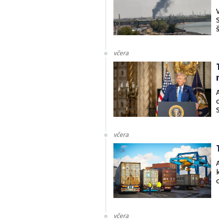
včera
včera
včera