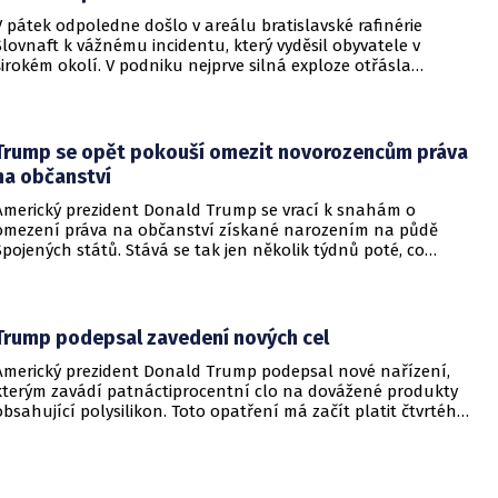
V pátek odpoledne došlo v areálu bratislavské rafinérie
Slovnaft k vážnému incidentu, který vyděsil obyvatele v
širokém okolí. V podniku nejprve silná exploze otřásla
budovami a následně vypukl rozsáhlý požár.
Trump se opět pokouší omezit novorozencům práva
na občanství
Americký prezident Donald Trump se vrací k snahám o
omezení práva na občanství získané narozením na půdě
Spojených států. Stává se tak jen několik týdnů poté, co
Nejvyšší soud Spojených států odmítl jeho předchozí plošší
pokus o zrušení této dlouholeté praxe.
Trump podepsal zavedení nových cel
Americký prezident Donald Trump podepsal nové nařízení,
kterým zavádí patnáctiprocentní clo na dovážené produkty
obsahující polysilikon. Toto opatření má začít platit čtvrtého
prosince a jeho hlavním úkolem je podpořit domácí
dodavatelské řetězce v oblasti mikročipů i solárních panelů.