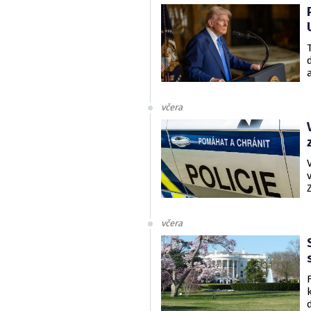
včera
včera