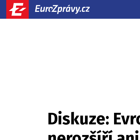
Diskuze: Evr
nerozšíří an