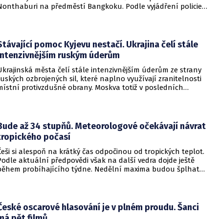
Nonthaburi na předměstí Bangkoku. Podle vyjádření policie
začalo násilné řádění poté, co podezřelý čtrnáctiletý chlapec
údajně usmrtil své prarodiče v jejich domě a následně zamířil
do vzdělávací instituce.
Stávající pomoc Kyjevu nestačí. Ukrajina čelí stále
intenzivnějším ruským úderům
Ukrajinská města čelí stále intenzivnějším úderům ze strany
ruských ozbrojených sil, které naplno využívají zranitelnosti
místní protivzdušné obrany. Moskva totiž v posledních
měsících masivně sází na balistické rakety. Tyto zbraně
dopadají na hustě obydlené oblasti s minimálním nebo
dokonce žádným varováním předem, což civilnímu
obyvatelstvu dává jen pramalou šanci se včas ukrýt.
Bude až 34 stupňů. Meteorologové očekávají návrat
tropického počasí
Češi si alespoň na krátký čas odpočinou od tropických teplot.
Podle aktuální předpovědi však na další vedra dojde ještě
během probíhajícího týdne. Nedělní maxima budou šplhat
výrazně přes 30 stupňů.
České oscarové hlasování je v plném proudu. Šanci
má pět filmů