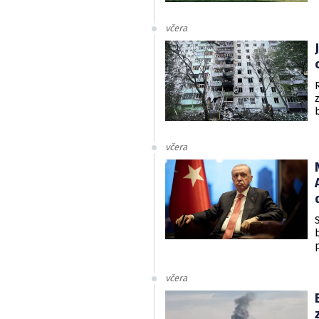
včera
včera
včera