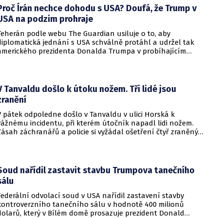
nedosažitelné.
Proč Írán nechce dohodu s USA? Doufá, že Trump v
USA na podzim prohraje
Teherán podle webu The Guardian usiluje o to, aby
diplomatická jednání s USA schválně protáhl a udržel tak
amerického prezidenta Donalda Trumpa v probíhajícím
konfliktu až do podzimních voleb do Kongresu. Cílem íránské
strany je uštědřit americkému prezidentovi politickou ránu,
která by se mohla vyrovnat krizi s americkými teheránskými
rukojmími za prezidenta Jimmyho Cartera.
V Tanvaldu došlo k útoku nožem. Tři lidé jsou
zranění
V pátek odpoledne došlo v Tanvaldu v ulici Horská k
vážnému incidentu, při kterém útočník napadl lidi nožem.
Zásah záchranářů a policie si vyžádal ošetření čtyř zraněných
osob, přičemž tři z nich utrpěly těžká poranění.
Soud nařídil zastavit stavbu Trumpova tanečního
sálu
Federální odvolací soud v USA nařídil zastavení stavby
kontroverzního tanečního sálu v hodnotě 400 milionů
dolarů, který v Bílém domě prosazuje prezident Donald