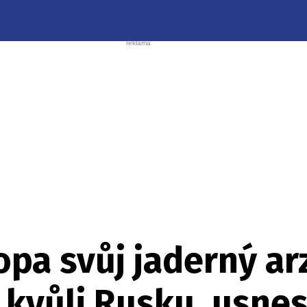
opa svůj jaderný ar
i kvůli Rusku, usnes