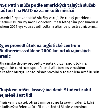
WSJ: Putin může podle amerických tajných služeb
zaútočit na NATO už za několik měsíců
Americké zpravodajské služby varují, že ruský prezident
Vladimir Putin by mohl v období mezi letošním podzimem a
rokem 2029 vyzkoušet odhodlání aliance prostřednictvím
omezeného útoku. Cílem takových kroků by nebylo zabrání
území, ale snaha otestovat, zda členské státy dodrží své
závazky o kolektivní obraně. Tyto znepokojivé scénáře
přicházejí v době, kdy Moskva čelí rostoucímu tlaku kvůli
Kyjev provedl útok na logistické centrum
situaci na ukrajinské frontě. Masivní škody, které ukrajinské
Wildberries vzdálené 2000 km od ukrajinských
drony způsobují ruskému zázemí, totiž Kreml zahnaly do
hranic
kouta.
Ukrajinské drony provedly v pátek brzy ráno útok na
logistické centrum společnosti Wildberries v ruském
Jekatěrinburgu. Tento zásah vyvolal v rozlehlém areálu silný
požár a potvrdil rostoucí dosah ukrajinských bezpilotních
systémů hluboko v ruském vnitrozemí. Společnost posléze
potvrdila, že zasažené zařízení spravuje společný podnik
RWB, který řídí veškeré logistické operace.
Thajskem otřásl krvavý incident. Student zabil
nejméně šest lidí
Thajskem v pátek otřásl mimořádně krvavý incident, když
mladistvý střelec zaútočil na střední škole v provincii