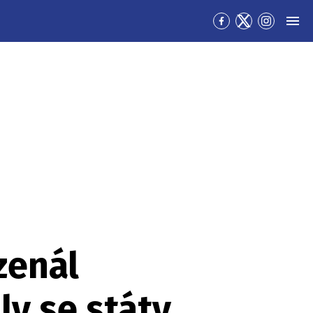
Přejít
Přejít
Přejít
MEN
na
na
na
Facebook
Twitter
Instagra
zenál
ly se státy