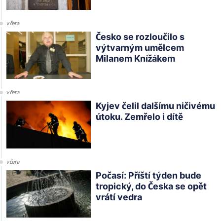
včera
Česko se rozloučilo s
výtvarným umělcem
Milanem Knížákem
včera
Kyjev čelil dalšímu ničivému
útoku. Zemřelo i dítě
včera
Počasí: Příští týden bude
tropický, do Česka se opět
vrátí vedra