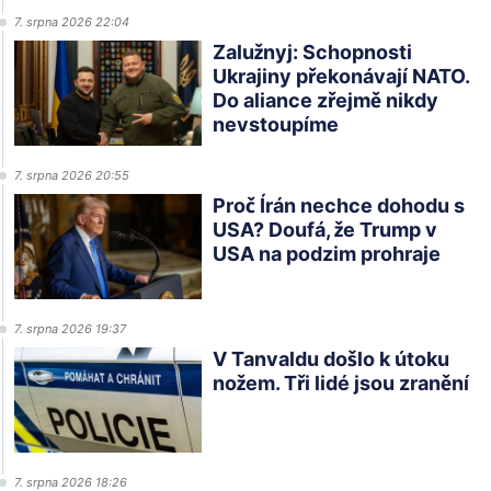
7. srpna 2026 22:04
Zalužnyj: Schopnosti
Ukrajiny překonávají NATO.
Do aliance zřejmě nikdy
nevstoupíme
7. srpna 2026 20:55
Proč Írán nechce dohodu s
USA? Doufá, že Trump v
USA na podzim prohraje
7. srpna 2026 19:37
V Tanvaldu došlo k útoku
nožem. Tři lidé jsou zranění
7. srpna 2026 18:26