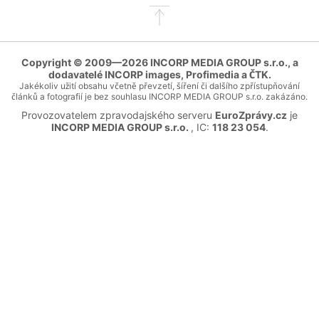
Přejít
na
začátek
stránky
Copyright © 2009—2026 INCORP MEDIA GROUP s.r.o., a
dodavatelé INCORP images, Profimedia a ČTK.
Jakékoliv užití obsahu včetně převzetí, šíření či dalšího zpřístupňování
článků a fotografií je bez souhlasu INCORP MEDIA GROUP s.r.o. zakázáno.
Provozovatelem zpravodajského serveru
EuroZprávy.cz
je
INCORP MEDIA GROUP s.r.o.
, IC:
118 23 054
.