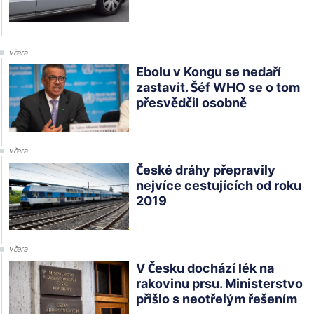
včera
Ebolu v Kongu se nedaří
zastavit. Šéf WHO se o tom
přesvědčil osobně
včera
České dráhy přepravily
nejvíce cestujících od roku
2019
včera
V Česku dochází lék na
rakovinu prsu. Ministerstvo
přišlo s neotřelým řešením