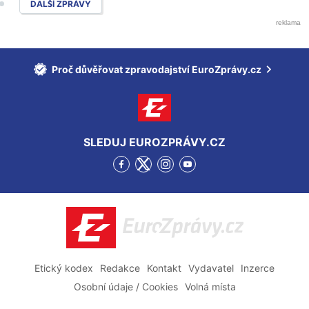
DALŠÍ ZPRÁVY
Proč důvěřovat zpravodajství EuroZprávy.cz
SLEDUJ EUROZPRÁVY.CZ
Přejít
Přejít
Přejít
Přejít
na
na
na
na
Facebook
Twitter
Instagram
YouTube
EuroZprávy.cz
Etický kodex
Redakce
Kontakt
Vydavatel
Inzerce
Osobní údaje / Cookies
Volná místa