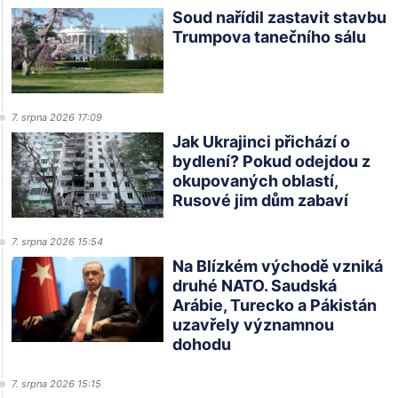
Soud nařídil zastavit stavbu
Trumpova tanečního sálu
7. srpna 2026 17:09
Jak Ukrajinci přichází o
bydlení? Pokud odejdou z
okupovaných oblastí,
Rusové jim dům zabaví
7. srpna 2026 15:54
Na Blízkém východě vzniká
druhé NATO. Saudská
Arábie, Turecko a Pákistán
uzavřely významnou
dohodu
7. srpna 2026 15:15