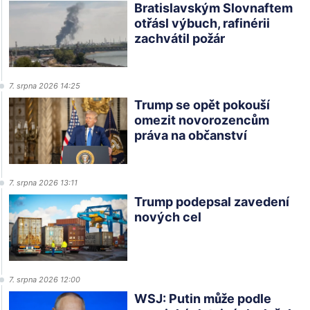
Bratislavským Slovnaftem
otřásl výbuch, rafinérii
zachvátil požár
7. srpna 2026 14:25
Trump se opět pokouší
omezit novorozencům
práva na občanství
7. srpna 2026 13:11
Trump podepsal zavedení
nových cel
7. srpna 2026 12:00
WSJ: Putin může podle