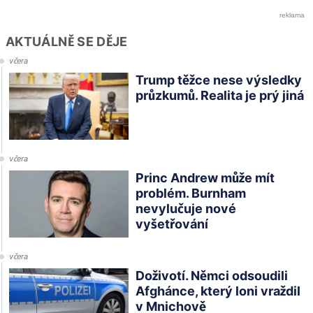
AKTUÁLNĚ SE DĚJE
včera
Trump těžce nese výsledky
průzkumů. Realita je prý jiná
včera
Princ Andrew může mít
problém. Burnham
nevylučuje nové
vyšetřování
včera
Doživotí. Němci odsoudili
Afghánce, který loni vraždil
v Mnichově