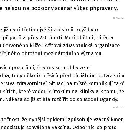
ré nejsou na podobný scénář vůbec připraveny.
iž nyní třetí největší v historii, když bylo
 případů a přes 230 úmrtí. Mezi oběťmi je i řada
 Červeného kříže. Světová zdravotnická organizace
 veřejného ohrožení mezinárodního významu.
íc upozorňují, že virus se mohl v zemi
ledna, tedy několik měsíců před oficiálním potvrzením
rstva zdravotnictví. Situaci na místě komplikují také
 sítích, které vedou k útokům na kliniky a k tomu, že
. Nákaza se již stihla rozšířit do sousední Ugandy.
utečnost, že nynější epidemii způsobuje vzácný kmen
neexistuje schválená vakcína. Odborníci se proto