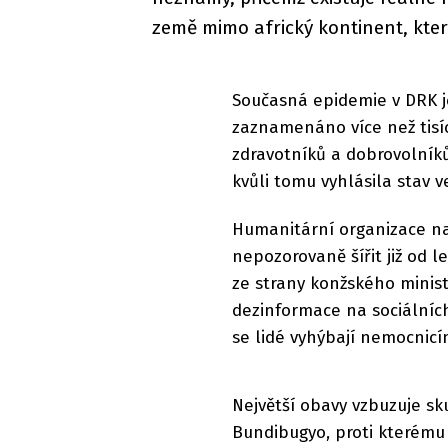
země mimo africký kontinent, kte
Současná epidemie v DRK je j
zaznamenáno více než tisíc
zdravotníků a dobrovolníků
kvůli tomu vyhlásila stav
Humanitární organizace nav
nepozorovaně šířit již od 
ze strany konžského ministe
dezinformace na sociálních
se lidé vyhýbají nemocnicím
Největší obavy vzbuzuje sk
Bundibugyo, proti kterému 