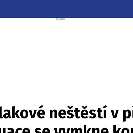
lakové neštěstí v 
tuace se vymkne kon