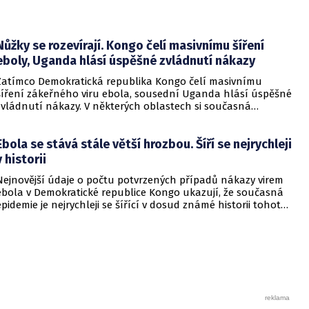
Nůžky se rozevírají. Kongo čelí masivnímu šíření
eboly, Uganda hlásí úspěšné zvládnutí nákazy
Zatímco Demokratická republika Kongo čelí masivnímu
šíření zákeřného viru ebola, sousední Uganda hlásí úspěšné
zvládnutí nákazy. V některých oblastech si současná
epidemie vyžádala již přes patnáct set obětí a tamní úřady
přiznávají, že se situace vymyká kontrole. Naproti tomu
Ebola se stává stále větší hrozbou. Šíří se nejrychleji
ugandské zdravotnictví zaznamenalo pouze dvě desítky
nakažených a po propuštění posledního pacienta z
v historii
nemocnice země oznámila, že je nákaza pod kontrolou.
Nejnovější údaje o počtu potvrzených případů nákazy virem
ebola v Demokratické republice Kongo ukazují, že současná
epidemie je nejrychleji se šířící v dosud známé historii tohoto
viru. Zdravotnické úřady zaznamenaly již 3 360 potvrzených
případů napříč pěti provinciemi ve východní části země.
Místní orgány evidují 1 487 úmrtí, což představuje celkovou
smrtnost dosahující přibližně 45 procent. Reakci zdravotníků
i záchranné práce zásadním způsobem komplikují trvající
ozbrojené konflikty v postižených oblastech.