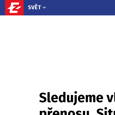
SVĚT
Sledujeme v
přenosu. Si