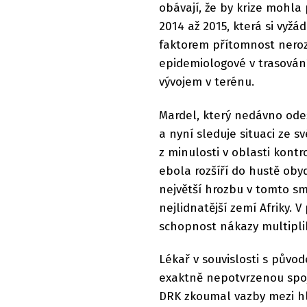
obávají, že by krize mohla 
2014 až 2015, která si vyžád
faktorem přítomnost nero
epidemiologové v trasován
vývojem v terénu.
Mardel, který nedávno ode
a nyní sleduje situaci ze 
z minulosti v oblasti kontr
ebola rozšíří do hustě oby
největší hrozbu v tomto smy
nejlidnatější zemí Afriky. 
schopnost nákazy multipli
Lékař v souvislosti s pův
exaktně nepotvrzenou spoji
DRK zkoumal vazby mezi hl