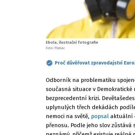
Ebola, ilustrační fotografie
Foto: Pixmac
Proč důvěřovat zpravodajství Euro
Odborník na problematiku spojenou
současná situace v Demokratické 
bezprecedentní krizi. Devětašedesá
uplynulých třech dekádách podíle
nemoci na světě,
popsal
aktuální 
přenosu. Podle jeho slov zůstává 
neznámý, přičemž existuje reálné r