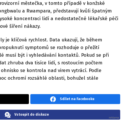
rovizorní městečka, v tomto případě v konžské
 Mongbwalu a Rwampara, představují kvůli špatným
soké koncentraci lidí a nedostatečné lékařské péči
ové šíření nákazy.
y je klíčová rychlost. Data ukazují, že během
 propuknutí symptomů se rozhoduje o přežití
lé musí být i vyhledávání kontaktů. Pokud se při
at zhruba dva tisíce lidí, s rostoucím počtem
hnisko se kontrola nad virem vytrácí. Podle
oc ochromí rozsáhlé oblasti, bohužel stále
Sdílet na Facebooku
Vstoupit do diskuze