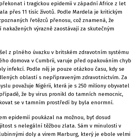
překonat i tragickou epidemii v západní Africe z let
ala přes 11 tisíc životů. Podle Mardela je kritickým
zpoznaných řetězců přenosu, což znamená, že
í nakažených výrazně zaostávají za skutečným
šel z plného úvazku v britském zdravotním systému
svého domova v Cumbrii, varuje před opakováním chyb
oly infekcí. Podle něj je pouze otázkou času, kdy se
dlených oblastí s nepřipraveným zdravotnictvím. Za
slu považuje Nigérii, která je s 250 miliony obyvatel
V případě, že by virus pronikl do tamních nemocnic,
kovat se v tamním prostředí by byla enormní.
odem epidemií poukázal na možnou, byť dosud
tost s nelegální těžbou zlata. Sám v minulosti v
ubinnými doly a virem Marburg, který je ebole velmi