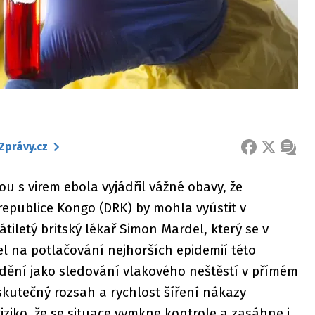
Zprávy.cz
FACEBOOK
X
ZPRÁ
 s virem ebola vyjádřil vážné obavy, že
republice Kongo (DRK) by mohla vyústit v
tiletý britský lékař Simon Mardel, který se v
l na potlačování nejhorších epidemií této
dění jako sledování vlakového neštěstí v přímém
skutečný rozsah a rychlost šíření nákazy
iziko, že se situace vymkne kontrole a zasáhne i