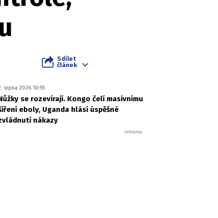
lu
Sdílet
článek
2. srpna 2026 10:55
Nůžky se rozevírají. Kongo čelí masivnímu
šíření eboly, Uganda hlásí úspěšné
zvládnutí nákazy