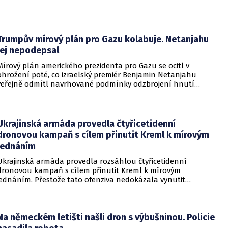
Trumpův mírový plán pro Gazu kolabuje. Netanjahu
jej nepodepsal
Mírový plán amerického prezidenta pro Gazu se ocitl v
ohrožení poté, co izraelský premiér Benjamin Netanjahu
veřejně odmítl navrhované podmínky odzbrojení hnutí
Hamás. Zatímco šéf Bílého domu dříve tvrdil, že Izrael je s
předběžnou dohodou spokojen, izraelská vláda dala jasně
najevo, že finální text nepodepsala.
Ukrajinská armáda provedla čtyřicetidenní
dronovou kampaň s cílem přinutit Kreml k mírovým
jednáním
Ukrajinská armáda provedla rozsáhlou čtyřicetidenní
dronovou kampaň s cílem přinutit Kreml k mírovým
jednáním. Přestože tato ofenziva nedokázala vynutit
okamžité příměří, způsobila obrovské a citelné škody v ruské
ojenské i civilní logistice.
Na německém letišti našli dron s výbušninou. Policie