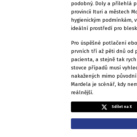
podobný. Doly a přilehlá p
provincii Ituri a městech
hygienickým podmínkám, vy
ideální prostředí pro blesk
Pro úspěšné potlačení ebol
prvních tří až pěti dnů od
pacienta, a stejně tak rych
stovce případů musí vyhled
nakažených mimo původní o
Mardela je scénář, kdy nem
reálnější.
Sdílet na X