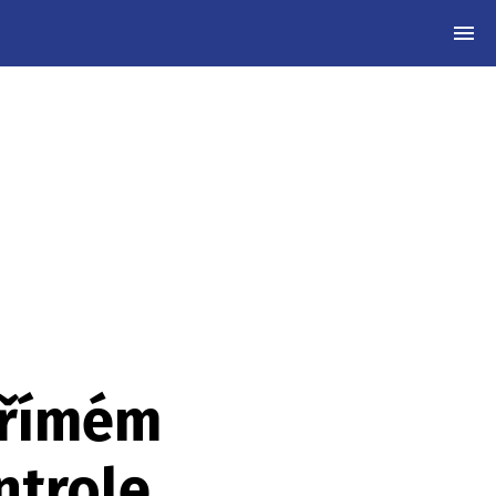
MEN
přímém
trole,