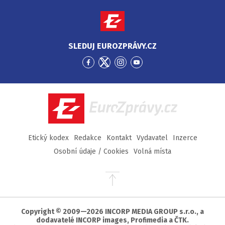
SLEDUJ EUROZPRÁVY.CZ
Přejít
Přejít
Přejít
Přejít
na
na
na
na
Facebook
Twitter
Instagram
YouTube
EuroZprávy.cz
Etický kodex
Redakce
Kontakt
Vydavatel
Inzerce
Osobní údaje / Cookies
Volná místa
Přejít
na
začátek
stránky
Copyright © 2009—2026 INCORP MEDIA GROUP s.r.o., a
dodavatelé INCORP images, Profimedia a ČTK.