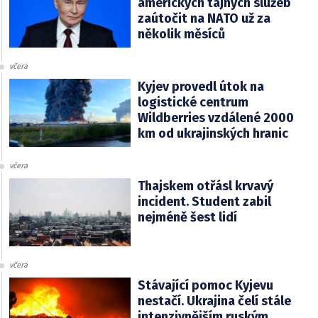
amerických tajných služeb
zaútočit na NATO už za
několik měsíců
včera
Kyjev provedl útok na
logistické centrum
Wildberries vzdálené 2000
km od ukrajinských hranic
včera
Thajskem otřásl krvavý
incident. Student zabil
nejméně šest lidí
včera
Stávající pomoc Kyjevu
nestačí. Ukrajina čelí stále
intenzivnějším ruským