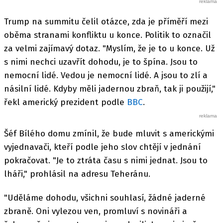
Trump na summitu čelil otázce, zda je příměří mezi
oběma stranami konfliktu u konce. Politik to označil
za velmi zajímavý dotaz. "Myslím, že je to u konce. Už
s nimi nechci uzavřít dohodu, je to špína. Jsou to
nemocní lidé. Vedou je nemocní lidé. A jsou to zlí a
násilní lidé. Kdyby měli jadernou zbraň, tak ji použijí,"
řekl americký prezident podle
BBC
.
Šéf Bílého domu zmínil, že bude mluvit s americkými
vyjednavači, kteří podle jeho slov chtějí v jednání
pokračovat. "Je to ztráta času s nimi jednat. Jsou to
lháři," prohlásil na adresu Teheránu.
"Uděláme dohodu, všichni souhlasí, žádné jaderné
zbraně. Oni vylezou ven, promluví s novináři a