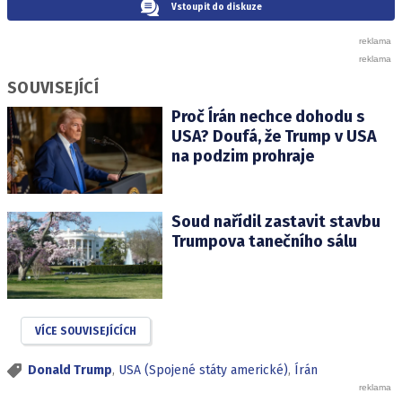
Vstoupit do diskuze
SOUVISEJÍCÍ
Proč Írán nechce dohodu s
USA? Doufá, že Trump v USA
na podzim prohraje
Soud nařídil zastavit stavbu
Trumpova tanečního sálu
VÍCE SOUVISEJÍCÍCH
Donald Trump
,
USA (Spojené státy americké)
,
Írán