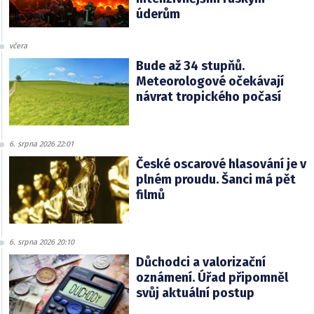
úderům
včera
Bude až 34 stupňů.
Meteorologové očekávají
návrat tropického počasí
6. srpna 2026 22:01
České oscarové hlasování je v
plném proudu. Šanci má pět
filmů
6. srpna 2026 20:10
Důchodci a valorizační
oznámení. Úřad připomněl
svůj aktuální postup