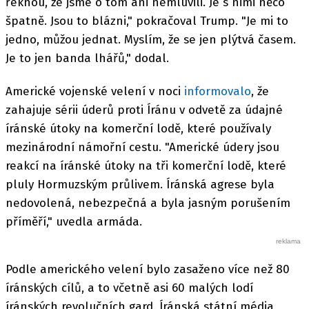
řeknou, že jsme o tom ani nemluvili. Je s nimi něco
špatně. Jsou to blázni," pokračoval Trump. "Je mi to
jedno, můžou jednat. Myslím, že se jen plýtvá časem.
Je to jen banda lhářů," dodal.
Americké vojenské velení v noci
informovalo
, že
zahajuje sérii úderů proti Íránu v odvetě za údajné
íránské útoky na komerční lodě, které používaly
mezinárodní námořní cestu. "Americké údery jsou
reakcí na íránské útoky na tři komerční lodě, které
pluly Hormuzským průlivem. Íránská agrese byla
nedovolená, nebezpečná a byla jasným porušením
příměří," uvedla armáda.
Podle amerického velení bylo zasaženo více než 80
íránských cílů, a to včetně asi 60 malých lodí
íránských revolučních gard. Íránská státní média