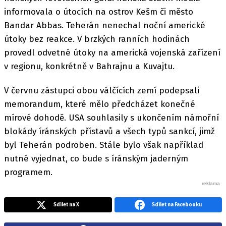
informovala o útocích na ostrov Kešm či město
Bandar Abbas. Teherán nenechal noční americké
útoky bez reakce. V brzkých ranních hodinách
provedl odvetné útoky na americká vojenská zařízení
v regionu, konkrétně v Bahrajnu a Kuvajtu.
V červnu zástupci obou válčících zemí podepsali
memorandum, které mělo předcházet konečné
mírové dohodě. USA souhlasily s ukončením námořní
blokády íránských přístavů a všech typů sankcí, jimž
byl Teherán podroben. Stále bylo však například
nutné vyjednat, co bude s íránským jaderným
programem.
Sdílet na X
Sdílet na Facebooku