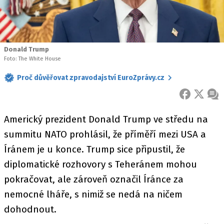
Donald Trump
Foto: The White House
Proč důvěřovat zpravodajství EuroZprávy.cz
FACEBOOK
X
ZPR
Americký prezident Donald Trump ve středu na
summitu NATO prohlásil, že příměří mezi USA a
Íránem je u konce. Trump sice připustil, že
diplomatické rozhovory s Teheránem mohou
pokračovat, ale zároveň označil Íránce za
nemocné lháře, s nimiž se nedá na ničem
dohodnout.