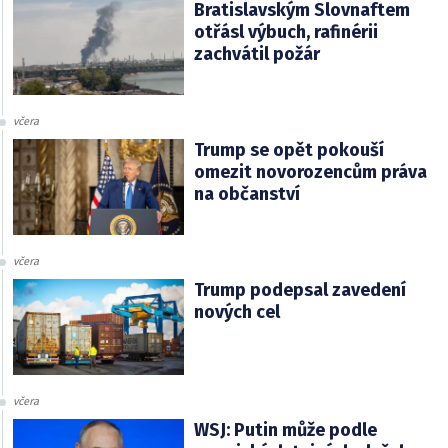
Bratislavským Slovnaftem
otřásl výbuch, rafinérii
zachvátil požár
včera
Trump se opět pokouší
omezit novorozencům práva
na občanství
včera
Trump podepsal zavedení
nových cel
včera
WSJ: Putin může podle