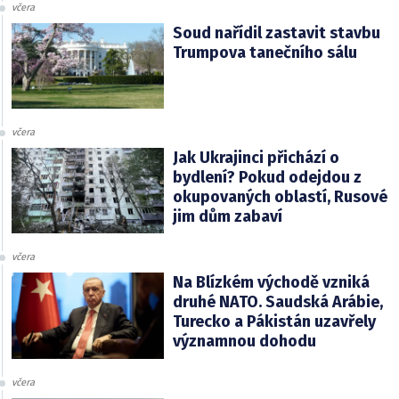
včera
Soud nařídil zastavit stavbu
Trumpova tanečního sálu
včera
Jak Ukrajinci přichází o
bydlení? Pokud odejdou z
okupovaných oblastí, Rusové
jim dům zabaví
včera
Na Blízkém východě vzniká
druhé NATO. Saudská Arábie,
Turecko a Pákistán uzavřely
významnou dohodu
včera