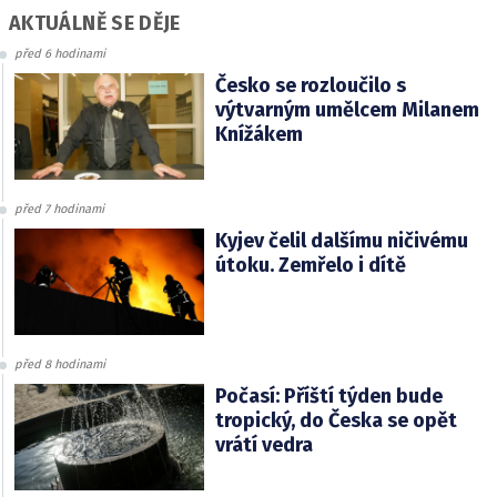
AKTUÁLNĚ SE DĚJE
před 6 hodinami
Česko se rozloučilo s
výtvarným umělcem Milanem
Knížákem
před 7 hodinami
Kyjev čelil dalšímu ničivému
útoku. Zemřelo i dítě
před 8 hodinami
Počasí: Příští týden bude
tropický, do Česka se opět
vrátí vedra