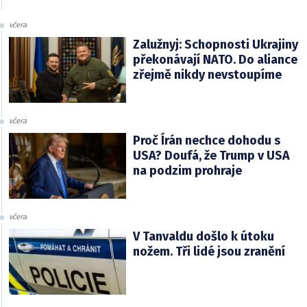
včera
Zalužnyj: Schopnosti Ukrajiny
překonávají NATO. Do aliance
zřejmě nikdy nevstoupíme
včera
Proč Írán nechce dohodu s
USA? Doufá, že Trump v USA
na podzim prohraje
včera
V Tanvaldu došlo k útoku
nožem. Tři lidé jsou zranění