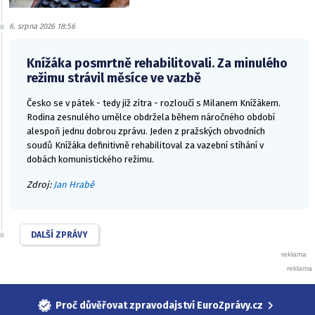
6. srpna 2026 18:56
Knížáka posmrtně rehabilitovali. Za minulého
režimu strávil měsíce ve vazbě
Česko se v pátek - tedy již zítra - rozloučí s Milanem Knížákem.
Rodina zesnulého umělce obdržela během náročného období
alespoň jednu dobrou zprávu. Jeden z pražských obvodních
soudů Knížáka definitivně rehabilitoval za vazební stíhání v
dobách komunistického režimu.
Zdroj:
Jan Hrabě
DALŠÍ ZPRÁVY
Proč důvěřovat zpravodajství EuroZprávy.cz