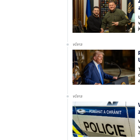
včera
včera