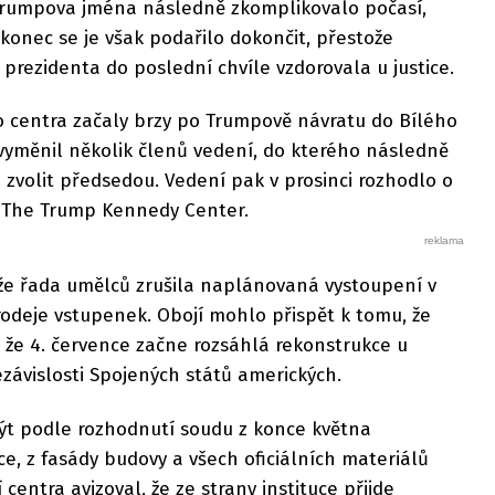
 Trumpova jména následně zkomplikovalo počasí,
konec se je však podařilo dokončit, přestože
prezidenta do poslední chvíle vzdorovala u justice.
centra začaly brzy po Trumpově návratu do Bílého
vyměnil několik členů vedení, do kterého následně
zvolit předsedou. Vedení pak v prosinci rozhodlo o
a The Trump Kennedy Center.
že řada umělců zrušila naplánovaná vystoupení v
prodeje vstupenek. Obojí mohlo přispět k tomu, že
 že 4. července začne rozsáhlá rekonstrukce u
nezávislosti Spojených států amerických.
t podle rozhodnutí soudu z konce května
ce, z fasády budovy a všech oficiálních materiálů
centra avizoval, že ze strany instituce přijde