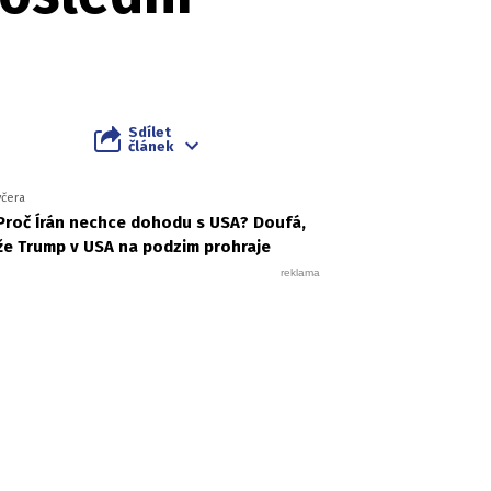
Sdílet
článek
včera
Proč Írán nechce dohodu s USA? Doufá,
že Trump v USA na podzim prohraje