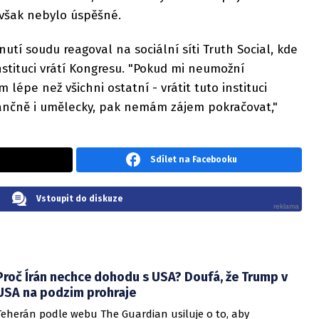
o však nebylo úspěšné.
tí soudu reagoval na sociální síti Truth Social, kde
stituci vrátí Kongresu. "Pokud mi neumožní
 lépe než všichni ostatní - vrátit tuto instituci
nančně i umělecky, pak nemám zájem pokračovat,"
Sdílet na Facebooku
Vstoupit do diskuze
Proč Írán nechce dohodu s USA? Doufá, že Trump v
USA na podzim prohraje
Teherán podle webu The Guardian usiluje o to, aby