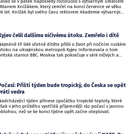
Česko se v pátek naposledy rozloučilo s výtvarným umělcem
Milanem Knížákem, který zemřel na konci července ve věku
86 let. Knížák byl svého času rektorem Akademie výtvarných
umění a ředitelem Národní galerie.
Kyjev čelil dalšímu ničivému útoku. Zemřelo i dítě
Nejméně tři lidé včetně dítěte přišli o život při nočním ruském
útoku na ukrajinskou metropoli Kyjev. Informovala o tom
britská stanice BBC. Moskva tak pokračuje v sérii ničivých a
smrtících útoků na hlavní město sousední země.
Počasí: Příští týden bude tropický, do Česka se opět
vrátí vedra
Nadcházející týden přinese zpočátku tropické teploty, které
však v jeho průběhu vystřídá příjemnější ráz počasí s jasnou
oblohou, než se ke konci týdne opět začne oteplovat.