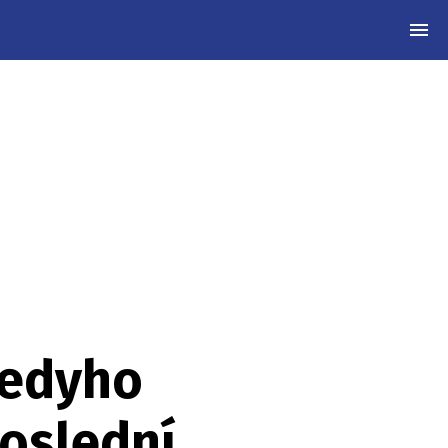
MEN
nedyho
poslední