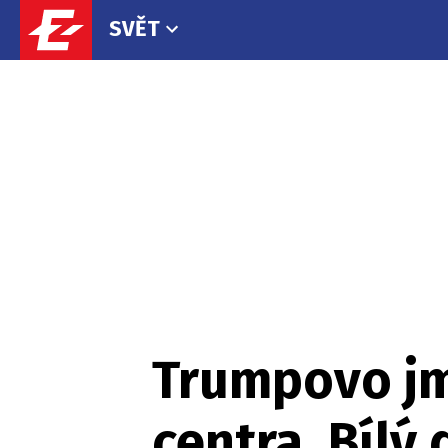
SVĚT
Trumpovo jm
centra. Bílý