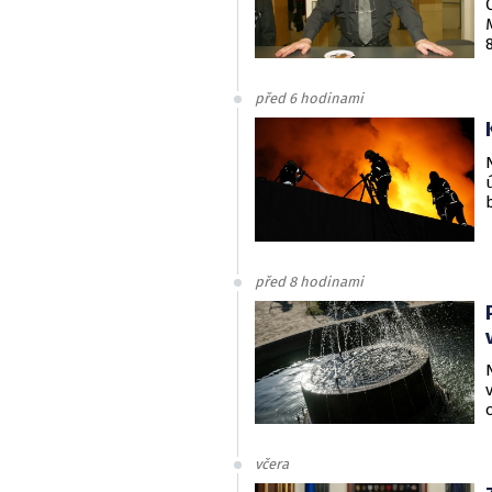
před 6 hodinami
před 8 hodinami
včera