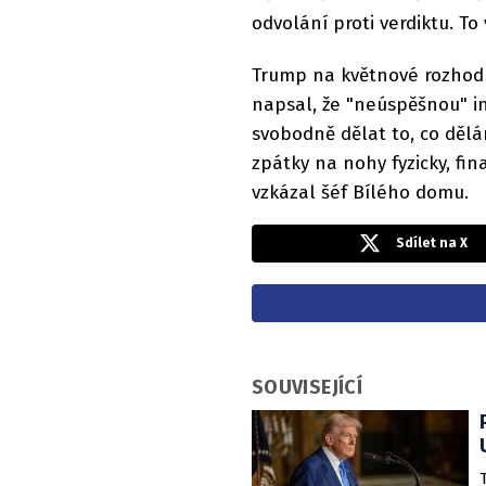
odvolání proti verdiktu. T
Trump na květnové rozhodnu
napsal, že "neúspěšnou" in
svobodně dělat to, co dělám
zpátky na nohy fyzicky, fi
vzkázal šéf Bílého domu.
Sdílet na X
SOUVISEJÍCÍ