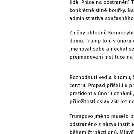
lidé. Práce na odstranění
konkrétně silné bouřky. Na
administrativa současného 
Změny ohledně Kennedyho 
domu. Trump loni v únoru 
jmenoval sebe a nechal se 
přejmenování instituce n
Rozhodnutí vedla k tomu, 
centru. Propad přišel i u 
prezident v únoru oznámil,
příležitosti oslav 250 let 
Trumpovo jméno muselo bý
odstraněno z názvu institu
během čtrnácti dnů. Mluvčí 