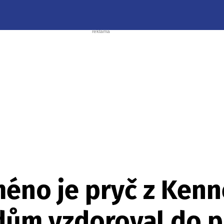
éno je pryč z Ken
 dům vzdoroval do 