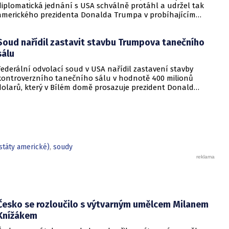
diplomatická jednání s USA schválně protáhl a udržel tak
amerického prezidenta Donalda Trumpa v probíhajícím
konfliktu až do podzimních voleb do Kongresu. Cílem íránské
strany je uštědřit americkému prezidentovi politickou ránu,
Soud nařídil zastavit stavbu Trumpova tanečního
která by se mohla vyrovnat krizi s americkými teheránskými
rukojmími za prezidenta Jimmyho Cartera.
sálu
Federální odvolací soud v USA nařídil zastavení stavby
kontroverzního tanečního sálu v hodnotě 400 milionů
dolarů, který v Bílém domě prosazuje prezident Donald
Trump. Páteční rozhodnutí představuje vážnou překážku pro
administrativu a otevírá cestu k právní bitvě před Nejvyšším
soudem.
státy americké)
,
soudy
Česko se rozloučilo s výtvarným umělcem Milanem
Knížákem