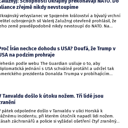
Zalužnyj: Schopnosti Ukrajiny překonávají NATO. Do
aliance zřejmě nikdy nevstoupíme
Ukrajinský velvyslanec ve Spojeném království a bývalý vrchní
velitel ozbrojených sil Valerij Zalužnyj otevřeně prohlásil, že
jeho země pravděpodobně nikdy nevstoupí do NATO. Na
setkání s evropskými velvyslanci uvedl, že se v otázce členství
pohyboval celá léta, avšak současná realita ukazuje, že
alianční standardy jsou pro Kyjev v současné podobě
nedosažitelné.
Proč Írán nechce dohodu s USA? Doufá, že Trump v
USA na podzim prohraje
Teherán podle webu The Guardian usiluje o to, aby
diplomatická jednání s USA schválně protáhl a udržel tak
amerického prezidenta Donalda Trumpa v probíhajícím
konfliktu až do podzimních voleb do Kongresu. Cílem íránské
strany je uštědřit americkému prezidentovi politickou ránu,
která by se mohla vyrovnat krizi s americkými teheránskými
rukojmími za prezidenta Jimmyho Cartera.
V Tanvaldu došlo k útoku nožem. Tři lidé jsou
zranění
V pátek odpoledne došlo v Tanvaldu v ulici Horská k
vážnému incidentu, při kterém útočník napadl lidi nožem.
Zásah záchranářů a policie si vyžádal ošetření čtyř zraněných
osob, přičemž tři z nich utrpěly těžká poranění.