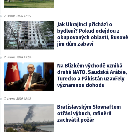
7. srpna 2026 17:09
Jak Ukrajinci přichází o
bydlení? Pokud odejdou z
okupovaných oblastí, Rusové
jim dům zabaví
7. srpna 2026 15:54
Na Blízkém východě vzniká
druhé NATO. Saudská Arábie,
Turecko a Pákistán uzavřely
významnou dohodu
7. srpna 2026 15:15
Bratislavským Slovnaftem
otřásl výbuch, rafinérii
zachvátil požár