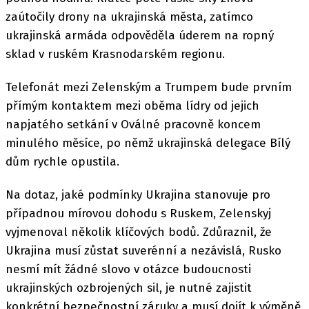
zaútočily drony na ukrajinská města, zatímco
ukrajinská armáda odpověděla úderem na ropný
sklad v ruském Krasnodarském regionu.
Telefonát mezi Zelenským a Trumpem bude prvním
přímým kontaktem mezi oběma lídry od jejich
napjatého setkání v Oválné pracovně koncem
minulého měsíce, po němž ukrajinská delegace Bílý
dům rychle opustila.
Na dotaz, jaké podmínky Ukrajina stanovuje pro
případnou mírovou dohodu s Ruskem, Zelenskyj
vyjmenoval několik klíčových bodů. Zdůraznil, že
Ukrajina musí zůstat suverénní a nezávislá, Rusko
nesmí mít žádné slovo v otázce budoucnosti
ukrajinských ozbrojených sil, je nutné zajistit
konkrétní bezpečnostní záruky a musí dojít k výměně