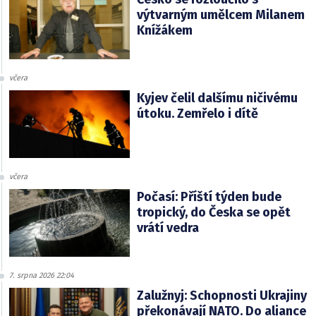
výtvarným umělcem Milanem
Knížákem
včera
Kyjev čelil dalšímu ničivému
útoku. Zemřelo i dítě
včera
Počasí: Příští týden bude
tropický, do Česka se opět
vrátí vedra
7. srpna 2026 22:04
Zalužnyj: Schopnosti Ukrajiny
překonávají NATO. Do aliance