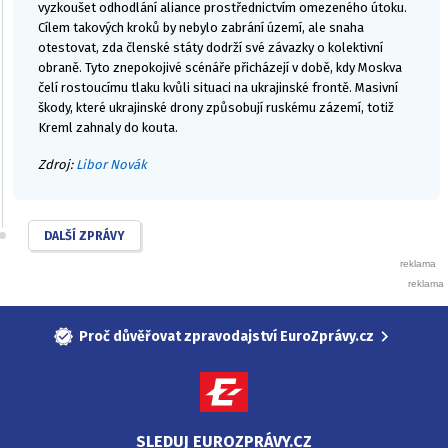
vyzkoušet odhodlání aliance prostřednictvím omezeného útoku.
Cílem takových kroků by nebylo zabrání území, ale snaha
otestovat, zda členské státy dodrží své závazky o kolektivní
obraně. Tyto znepokojivé scénáře přicházejí v době, kdy Moskva
čelí rostoucímu tlaku kvůli situaci na ukrajinské frontě. Masivní
škody, které ukrajinské drony způsobují ruskému zázemí, totiž
Kreml zahnaly do kouta.
Zdroj:
Libor Novák
DALŠÍ ZPRÁVY
Proč důvěřovat zpravodajství EuroZprávy.cz
SLEDUJ EUROZPRÁVY.CZ