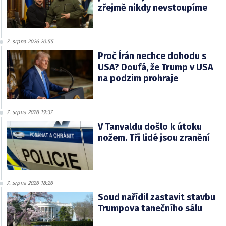
zřejmě nikdy nevstoupíme
7. srpna 2026 20:55
Proč Írán nechce dohodu s
USA? Doufá, že Trump v USA
na podzim prohraje
7. srpna 2026 19:37
V Tanvaldu došlo k útoku
nožem. Tři lidé jsou zranění
7. srpna 2026 18:26
Soud nařídil zastavit stavbu
Trumpova tanečního sálu