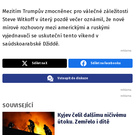
Mezitím Trumpův zmocněnec pro válečné záležitosti
Steve Witkoff v úterý pozdě večer oznámil, že nové
mírové rozhovory mezi americkými a ruskými
vyjednavači se uskuteční tento víkend v
saúdskoarabské Džiddě.
Sdílet na X
Sdílet na Facebooku
Vstoupit do diskuze
SOUVISEJÍCÍ
Kyjev čelil dalšímu ničivému
útoku. Zemřelo i dítě