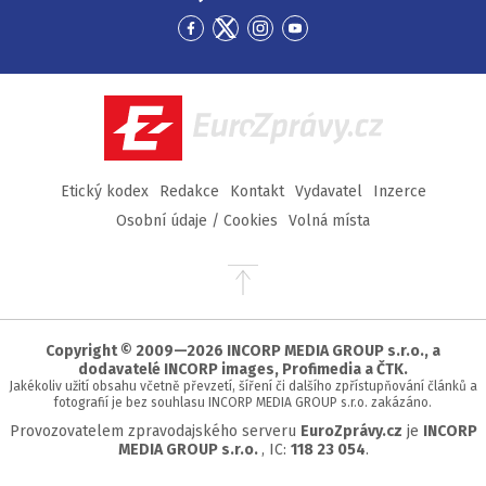
Přejít
Přejít
Přejít
Přejít
na
na
na
na
Facebook
Twitter
Instagram
YouTube
EuroZprávy.cz
Etický kodex
Redakce
Kontakt
Vydavatel
Inzerce
Osobní údaje / Cookies
Volná místa
Přejít
na
začátek
stránky
Copyright © 2009—2026 INCORP MEDIA GROUP s.r.o., a
dodavatelé INCORP images, Profimedia a ČTK.
Jakékoliv užití obsahu včetně převzetí, šíření či dalšího zpřístupňování článků a
fotografií je bez souhlasu INCORP MEDIA GROUP s.r.o. zakázáno.
Provozovatelem zpravodajského serveru
EuroZprávy.cz
je
INCORP
MEDIA GROUP s.r.o.
, IC:
118 23 054
.