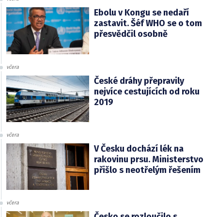
Ebolu v Kongu se nedaří
zastavit. Šéf WHO se o tom
přesvědčil osobně
včera
České dráhy přepravily
nejvíce cestujících od roku
2019
včera
V Česku dochází lék na
rakovinu prsu. Ministerstvo
přišlo s neotřelým řešením
včera
Česko se rozloučilo s