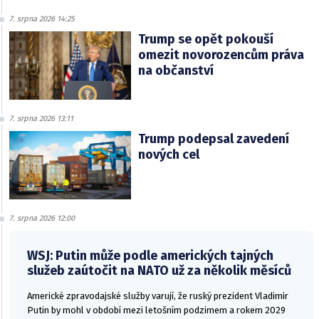
7. srpna 2026 14:25
Trump se opět pokouší
omezit novorozencům práva
na občanství
7. srpna 2026 13:11
Trump podepsal zavedení
nových cel
7. srpna 2026 12:00
WSJ: Putin může podle amerických tajných
služeb zaútočit na NATO už za několik měsíců
Americké zpravodajské služby varují, že ruský prezident Vladimir
Putin by mohl v období mezi letošním podzimem a rokem 2029