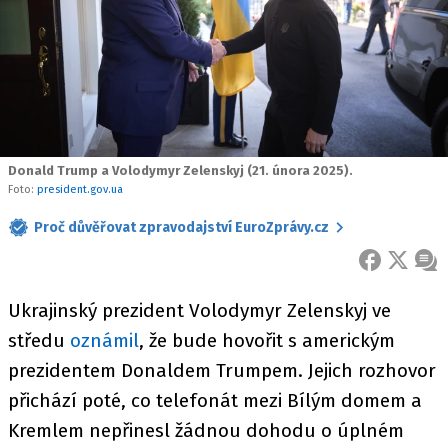
Donald Trump a Volodymyr Zelenskyj (21. února 2025).
Foto:
president.gov.ua
Proč důvěřovat zpravodajství EuroZprávy.cz
FACEBOOK
X
ZPR
Ukrajinský prezident Volodymyr Zelenskyj ve
středu
oznámil
, že bude hovořit s americkým
prezidentem Donaldem Trumpem. Jejich rozhovor
přichází poté, co telefonát mezi Bílým domem a
Kremlem nepřinesl žádnou dohodu o úplném