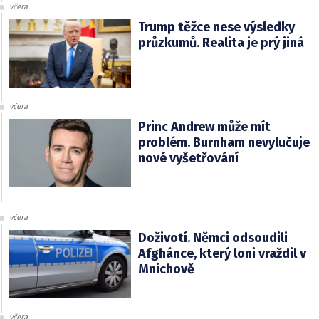
včera
Trump těžce nese výsledky
průzkumů. Realita je prý jiná
včera
Princ Andrew může mít
problém. Burnham nevylučuje
nové vyšetřování
včera
Doživotí. Němci odsoudili
Afghánce, který loni vraždil v
Mnichově
včera