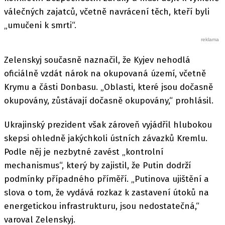
válečných zajatců, včetně navrácení těch, kteří byli
„umučeni k smrti“.
Zelenskyj současně naznačil, že Kyjev nehodlá
oficiálně vzdát nárok na okupovaná území, včetně
Krymu a části Donbasu. „Oblasti, které jsou dočasně
okupovány, zůstávají dočasně okupovány,“ prohlásil.
Ukrajinský prezident však zároveň vyjádřil hlubokou
skepsi ohledně jakýchkoli ústních závazků Kremlu.
Podle něj je nezbytné zavést „kontrolní
mechanismus“, který by zajistil, že Putin dodrží
podmínky případného příměří. „Putinova ujištění a
slova o tom, že vydává rozkaz k zastavení útoků na
energetickou infrastrukturu, jsou nedostatečná,“
varoval Zelenskyj.