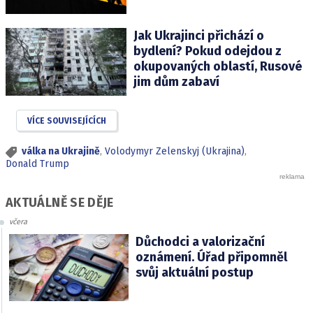
Jak Ukrajinci přichází o
bydlení? Pokud odejdou z
okupovaných oblastí, Rusové
jim dům zabaví
VÍCE SOUVISEJÍCÍCH
válka na Ukrajině
,
Volodymyr Zelenskyj (Ukrajina)
,
Donald Trump
AKTUÁLNĚ SE DĚJE
včera
Důchodci a valorizační
oznámení. Úřad připomněl
svůj aktuální postup