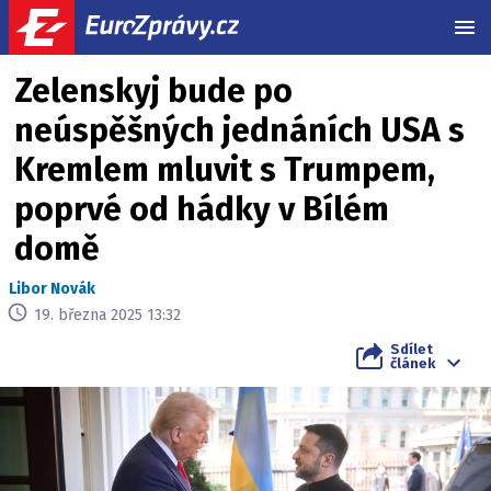
MEN
Zelenskyj bude po
neúspěšných jednáních USA s
Kremlem mluvit s Trumpem,
poprvé od hádky v Bílém
domě
Libor Novák
19. března 2025 13:32
Sdílet
článek