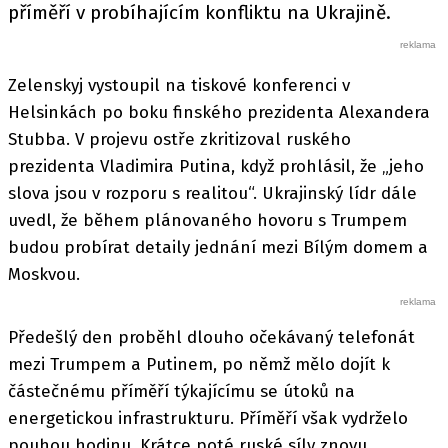
příměří v probíhajícím konfliktu na Ukrajině.
Zelenskyj vystoupil na tiskové konferenci v
Helsinkách po boku finského prezidenta Alexandera
Stubba. V projevu ostře zkritizoval ruského
prezidenta Vladimira Putina, když prohlásil, že „jeho
slova jsou v rozporu s realitou“. Ukrajinský lídr dále
uvedl, že během plánovaného hovoru s Trumpem
budou probírat detaily jednání mezi Bílým domem a
Moskvou.
Předešlý den proběhl dlouho očekávaný telefonát
mezi Trumpem a Putinem, po němž mělo dojít k
částečnému příměří týkajícímu se útoků na
energetickou infrastrukturu. Příměří však vydrželo
pouhou hodinu. Krátce poté ruské síly znovu