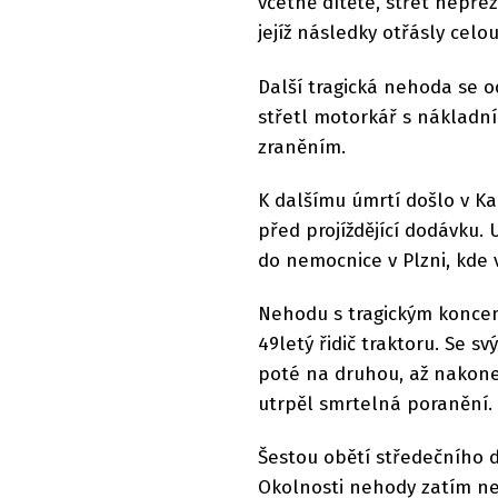
včetně dítěte, střet nepřež
jejíž následky otřásly celo
Další tragická nehoda se o
střetl motorkář s nákladn
zraněním.
K dalšímu úmrtí došlo v Ka
před projíždějící dodávku.
do nemocnice v Plzni, kde 
Nehodu s tragickým koncem
49letý řidič traktoru. Se s
poté na druhou, až nakonec
utrpěl smrtelná poranění.
Šestou obětí středečního d
Okolnosti nehody zatím nej