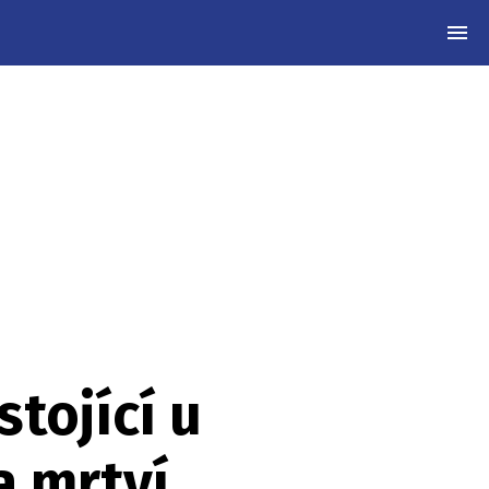
MEN
tojící u
a mrtví