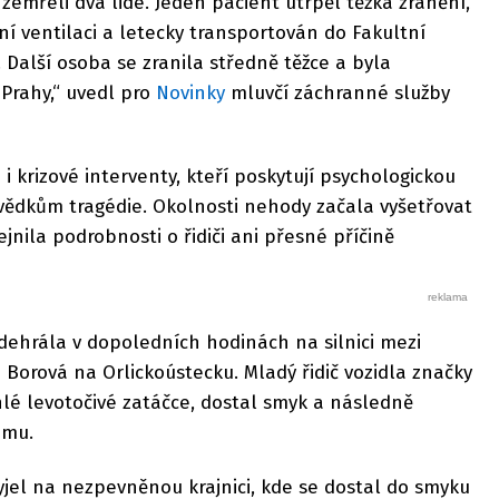
emřeli dva lidé. Jeden pacient utrpěl těžká zranění,
í ventilaci a letecky transportován do Fakultní
Další osoba se zranila středně těžce a byla
Prahy,“ uvedl pro
Novinky
mluvčí záchranné služby
 i krizové interventy, kteří poskytují psychologickou
ědkům tragédie. Okolnosti nehody začala vyšetřovat
ejnila podrobnosti o řidiči ani přesné příčině
dehrála v dopoledních hodinách na silnici mezi
Borová na Orlickoústecku. Mladý řidič vozidla značky
hlé levotočivé zatáčce, dostal smyk a následně
omu.
yjel na nezpevněnou krajnici, kde se dostal do smyku