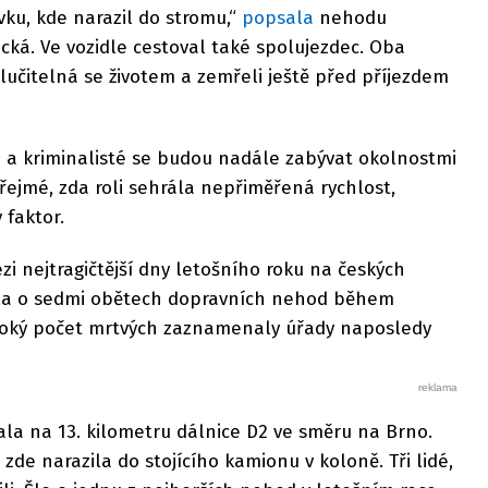
ku, kde narazil do stromu,“
popsala
nehodu
ecká. Ve vozidle cestoval také spolujezdec. Oba
slučitelná se životem a zemřeli ještě před příjezdem
a a kriminalisté se budou nadále zabývat okolnostmi
zřejmé, zda roli sehrála nepřiměřená rychlost,
 faktor.
zi nejtragičtější dny letošního roku na českých
ovala o sedmi obětech dopravních nehod během
soký počet mrtvých zaznamenaly úřady naposledy
tala na 13. kilometru dálnice D2 ve směru na Brno.
de narazila do stojícího kamionu v koloně. Tři lidé,