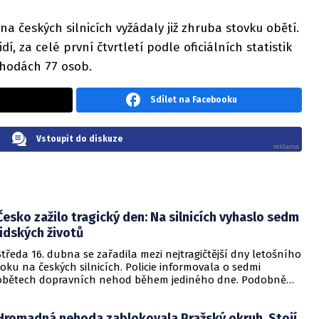
a českých silnicích vyžádaly již zhruba stovku obětí.
í, za celé první čtvrtletí podle oficiálních statistik
ehodách 77 osob.
Sdílet na Facebooku
Vstoupit do diskuze
Česko zažilo tragický den: Na silnicích vyhaslo sedm
lidských životů
Středa 16. dubna se zařadila mezi nejtragičtější dny letošního
roku na českých silnicích. Policie informovala o sedmi
obětech dopravních nehod během jediného dne. Podobně
vysoký počet mrtvých zaznamenaly úřady naposledy loni 19.
listopadu.
Hromadná nehoda zablokovala Pražský okruh. Stojí