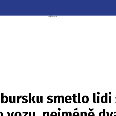
ursku smetlo lidi s
 vozu, nejméně dv