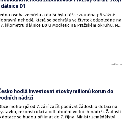
i dálnice D1
Jedna osoba zemřela a další byla těžce zraněna při vážné
dopravní nehodě, která se odehrála ve čtvrtek odpoledne na
77. kilometru dálnice D0 u Modletic na Pražském okruhu. Na
místě se srazila dvě osobní a dvě nákladní vozidla. Provoz ve
směru na D1 byl okamžitě zastaven, na místě zasahovaly
všechny složky integrovaného záchranného systému včetně
letecké záchranné služby.
Česko hodlá investovat stovky milionů korun do
vodních nádrží
Obce mohou již od 7. září začít podávat žádosti o dotaci na
výstavbu, rekonstrukci a odbahnění vodních nádrží. Žádosti
o dotace se budou přijímat do 7. října. Ministr zemědělství
Martin Šebestyán podepsal výzvu, podle které si obce mezi
sebou rozdělí 300 miliónů korun v rámci programu Podpora