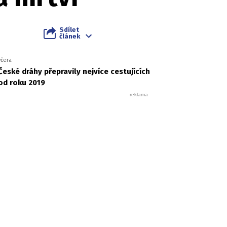
Sdílet
článek
včera
České dráhy přepravily nejvíce cestujících
od roku 2019