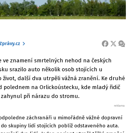
Zprávy.cz
FACEBOOK
X
ZPRÁ
ese ve znamení smrtelných nehod na českých
sku srazilo auto několik osob stojících u
o život, další dva utrpěli vážná zranění. Ke druhé
ed polednem na Orlickoústecku, kde mladý řidič
 zahynul při nárazu do stromu.
odpoledne záchranáři u mimořádně vážné dopravní
 do skupiny lidí stojících poblíž odstaveného auta.