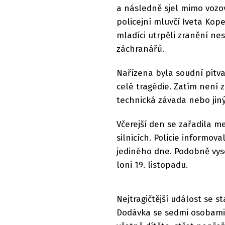
a následně sjel mimo vozov
policejní mluvčí Iveta Kop
mladíci utrpěli zranění ne
záchranářů.
Nařízena byla soudní pitv
celé tragédie. Zatím není 
technická závada nebo jiný
Včerejší den se zařadila me
silnicích. Policie inform
jediného dne. Podobně vy
loni 19. listopadu.
Nejtragičtější událost se s
Dodávka se sedmi osobami z