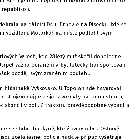
ili. Šlo o jednu z nejhorších nehod v letošním roce,
u republikou.
dehrála na dálnici D4 u Drhovle na Písecku, kde se
ím vozidlem. Motorkář na místě podlehl svým
rlových Varech, kde 28letý muž skočil dopoledne
 Utrpěl vážná poranění a byl letecky transportován
však později svým zraněním podlehl.
 hlásí také Vyškovsko. U Topolan zde havaroval
vým strojem nejprve sjel z vozovky na jednu stranu,
 skončil v poli. Z traktoru pravděpodobně vypadl a
ne se stala chodkyně, která zahynula v Ostravě.
sou zcela jasné, policie nadále případ vyšetřuje.