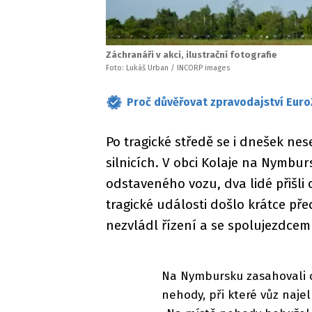
Záchranáři v akci, ilustrační fotografie
Foto: Lukáš Urban / INCORP images
Proč důvěřovat zpravodajství Euro
Po tragické středě se i dnešek n
silnicích. V obci Kolaje na Nymbur
odstaveného vozu, dva lidé přišli 
tragické události došlo krátce př
nezvládl řízení a se spolujezdcem
Na Nymbursku zasahovali 
nehody, při které vůz najel