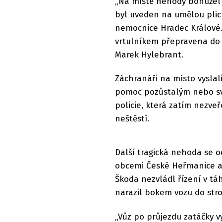
„Na místě nehody bohužel z
byl uveden na umělou plicn
nemocnice Hradec Králové. 
vrtulníkem přepravena do 
Marek Hylebrant.
Záchranáři na místo vyslali
pomoc pozůstalým nebo sv
policie, která zatím nezveř
neštěstí.
Další tragická nehoda se o
obcemi České Heřmanice a 
Škoda nezvládl řízení v tá
narazil bokem vozu do str
„Vůz po průjezdu zatáčky v