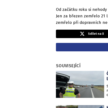
Od začátku roku si nehody n
Jen za březen zemřelo 21 lid
zemřelo při dopravních n
Sdílet na X
SOUVISEJÍCÍ