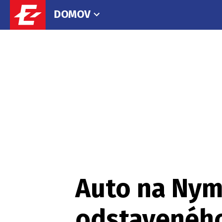
DOMOV
Auto na Nymb
odstaveného