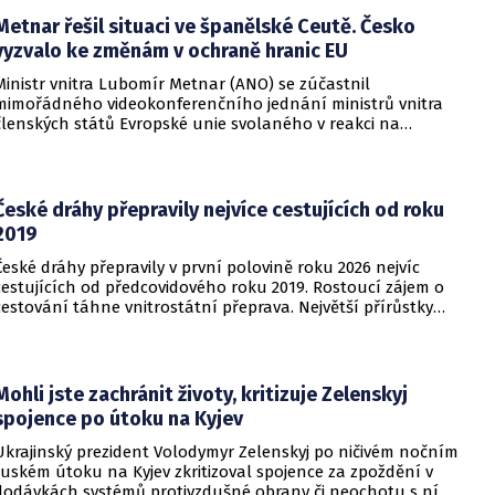
Metnar řešil situaci ve španělské Ceutě. Česko
vyzvalo ke změnám v ochraně hranic EU
Ministr vnitra Lubomír Metnar (ANO) se zúčastnil
mimořádného videokonferenčního jednání ministrů vnitra
členských států Evropské unie svolaného v reakci na
migrační situaci ve španělské exklávě Ceuta. Hlavním
tématem byl aktuální vývoj, přijatá opatření i další postup
při ochraně vnějších hranic Evropské unie.
České dráhy přepravily nejvíce cestujících od roku
2019
České dráhy přepravily v první polovině roku 2026 nejvíc
cestujících od předcovidového roku 2019. Rostoucí zájem o
cestování táhne vnitrostátní přeprava. Největší přírůstky
cestujících zaznamenal dopravce v rámci regionálních
dopravních systémů a na vybraných dálkových linkách s
velkým konkurenčním potenciálem, především v porovnání s
individuálním motorismem.
Mohli jste zachránit životy, kritizuje Zelenskyj
spojence po útoku na Kyjev
Ukrajinský prezident Volodymyr Zelenskyj po ničivém nočním
ruském útoku na Kyjev zkritizoval spojence za zpoždění v
dodávkách systémů protivzdušné obrany či neochotu s ní