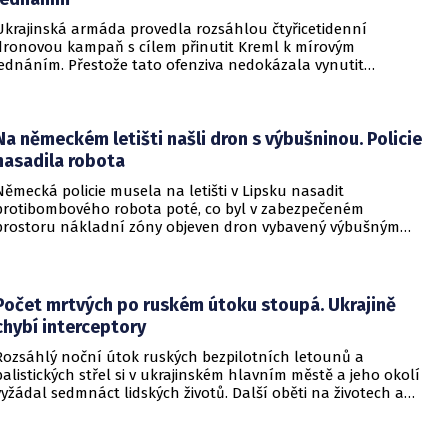
Ukrajinská armáda provedla rozsáhlou čtyřicetidenní
dronovou kampaň s cílem přinutit Kreml k mírovým
jednáním. Přestože tato ofenziva nedokázala vynutit
okamžité příměří, způsobila obrovské a citelné škody v ruské
ojenské i civilní logistice.
Na německém letišti našli dron s výbušninou. Policie
nasadila robota
Německá policie musela na letišti v Lipsku nasadit
protibombového robota poté, co byl v zabezpečeném
prostoru nákladní zóny objeven dron vybavený výbušným
zařízením. Incident se odehrál v bezprostřední blízkosti
ukrajinského nákladního letounu a vyžádal si dočasné
přerušení provozu i odklonění několika letů.
Počet mrtvých po ruském útoku stoupá. Ukrajině
chybí interceptory
Rozsáhlý noční útok ruských bezpilotních letounů a
balistických střel si v ukrajinském hlavním městě a jeho okolí
vyžádal sedmnáct lidských životů. Další oběti na životech a
desítky zraněných hlásí také regiony Charkiv a Doněck,
přičemž celková bilance dosavadních střetů vzrostla na
nejméně dvacet jedna mrtvých.