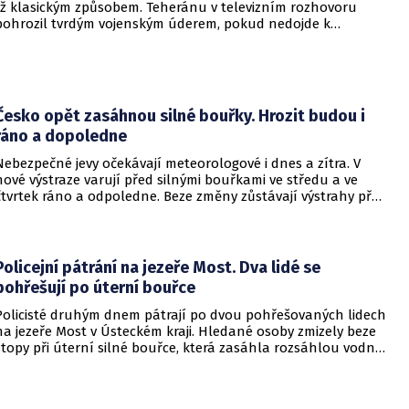
již klasickým způsobem. Teheránu v televizním rozhovoru
pohrozil tvrdým vojenským úderem, pokud nedojde k
otevření Hormuzského průlivu.
Česko opět zasáhnou silné bouřky. Hrozit budou i
ráno a dopoledne
Nebezpečné jevy očekávají meteorologové i dnes a zítra. V
nové výstraze varují před silnými bouřkami ve středu a ve
čtvrtek ráno a odpoledne. Beze změny zůstávají výstrahy před
vysokými teplotami a rizikem vzniku a šíření požárů.
Policejní pátrání na jezeře Most. Dva lidé se
pohřešují po úterní bouřce
Policisté druhým dnem pátrají po dvou pohřešovaných lidech
na jezeře Most v Ústeckém kraji. Hledané osoby zmizely beze
stopy při úterní silné bouřce, která zasáhla rozsáhlou vodní
plochu v Mostě. Do akce jdou i potápěči.