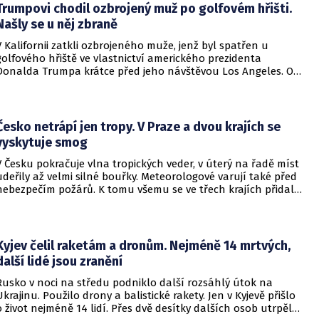
Trumpovi chodil ozbrojený muž po golfovém hřišti.
Našly se u něj zbraně
V Kalifornii zatkli ozbrojeného muže, jenž byl spatřen u
golfového hřiště ve vlastnictví amerického prezidenta
Donalda Trumpa krátce před jeho návštěvou Los Angeles. O
incidentu informovala britská stanice BBC.
Česko netrápí jen tropy. V Praze a dvou krajích se
vyskytuje smog
V Česku pokračuje vlna tropických veder, v úterý na řadě míst
udeřily až velmi silné bouřky. Meteorologové varují také před
nebezpečím požárů. K tomu všemu se ve třech krajích přidal
smog. Upozornil na to Český hydrometeorologický ústav
(ČHMÚ).
Kyjev čelil raketám a dronům. Nejméně 14 mrtvých,
další lidé jsou zranění
Rusko v noci na středu podniklo další rozsáhlý útok na
Ukrajinu. Použilo drony a balistické rakety. Jen v Kyjevě přišlo
o život nejméně 14 lidí. Přes dvě desítky dalších osob utrpěly