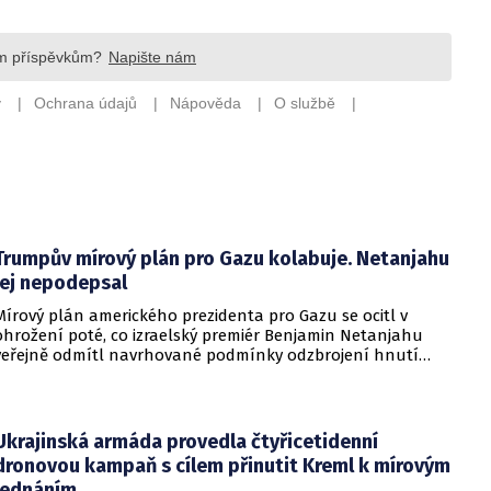
Trumpův mírový plán pro Gazu kolabuje. Netanjahu
jej nepodepsal
Mírový plán amerického prezidenta pro Gazu se ocitl v
ohrožení poté, co izraelský premiér Benjamin Netanjahu
veřejně odmítl navrhované podmínky odzbrojení hnutí
Hamás. Zatímco šéf Bílého domu dříve tvrdil, že Izrael je s
předběžnou dohodou spokojen, izraelská vláda dala jasně
najevo, že finální text nepodepsala.
Ukrajinská armáda provedla čtyřicetidenní
dronovou kampaň s cílem přinutit Kreml k mírovým
jednáním