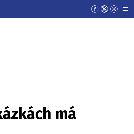
Přejít
Přejít
Přejít
MEN
na
na
na
Facebook
Twitter
Instagra
akázkách má