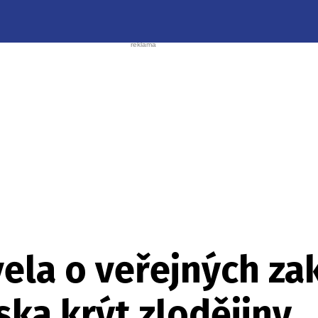
vela o veřejných z
ka krýt zlodějiny