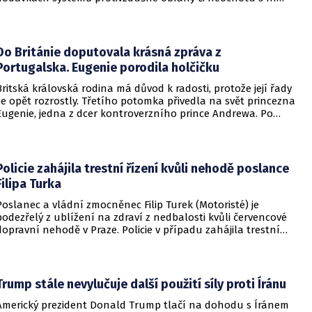
pomoci. Podle Zelenského by mělo dojít i k uvalení dalších
sankcí na Rusko.
Do Británie doputovala krásná zpráva z
Portugalska. Eugenie porodila holčičku
Britská královská rodina má důvod k radosti, protože její řady
se opět rozrostly. Třetího potomka přivedla na svět princezna
Eugenie, jedna z dcer kontroverzního prince Andrewa. Po
dvou chlapcích se dočkala i holčičky.
Policie zahájila trestní řízení kvůli nehodě poslance
Filipa Turka
Poslanec a vládní zmocněnec Filip Turek (Motoristé) je
podezřelý z ublížení na zdraví z nedbalosti kvůli červencové
dopravní nehodě v Praze. Policie v případu zahájila trestní
řízení a zároveň nařídila znalecké zkoumání. Nikdo zatím
nebyl obviněn.
Trump stále nevylučuje další použití síly proti Íránu
Americký prezident Donald Trump tlačí na dohodu s Íránem