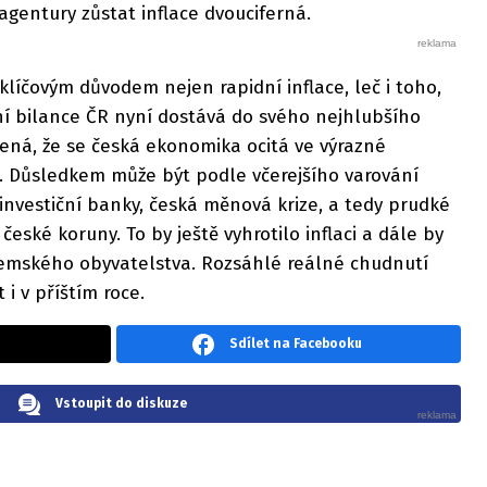
agentury zůstat inflace dvouciferná.
klíčovým důvodem nejen rapidní inflace, leč i toho,
ní bilance ČR nyní dostává do svého nejhlubšího
mená, že se česká ekonomika ocitá ve výrazné
í. Důsledkem může být podle včerejšího varování
investiční banky, česká měnová krize, a tedy prudké
ské koruny. To by ještě vyhrotilo inflaci a dále by
uzemského obyvatelstva. Rozsáhlé reálné chudnutí
 i v příštím roce.
Sdílet na Facebooku
Vstoupit do diskuze