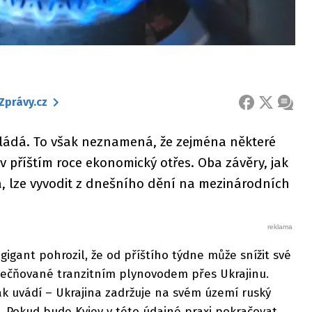
Zprávy.cz
FACEBOOK
X
ZPRÁ
zvládá. To však neznamená, že zejména některé
v příštím roce ekonomický otřes. Oba závěry, jak
 lze vyvodit z dnešního dění na mezinárodních
gigant pohrozil, že od příštího týdne může snížit své
ečňované tranzitním plynovodem přes Ukrajinu.
jak uvádí – Ukrajina zadržuje na svém území ruský
 Pokud bude Kyjev v této údajné praxi pokračovat,