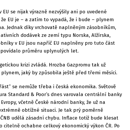
v EU se nijak výrazně nezvýšily ani po uvedené
že EU je – a zatím to vypadá, že i bude – plynem
a. Jednak díky vrchovatě naplněným zásobníkům,
nativních dodávek ze zemí typu Norska, Alžírska,
obníky v EU jsou napříč EU naplněny pro tuto část
odpovídalo průměru uplynulých let.
rgetickou krizi zvládá. Hrozba Gazpromu tak už
 plynem, jaký by způsobila ještě před třemi měsíci.
řást“ se nemůže třeba i česká ekonomika. Světově
ra Standard & Poor’s dnes varovala centrální banky
 Evropy, včetně České národní banky, že už na
xtrémně obtížné situaci. Je tak prý poměrně
ČNB udělá zásadní chybu. Inflace totiž bude klesat
co citelně ochabne celkový ekonomický výkon ČR. Po