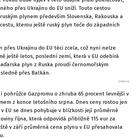
ného přes Ukrajinu do EU sníží. Touto cestou
í ruským plynem především Slovenska, Rakouska a
 cestu, kterou ještě ruský plyn teče do západních
 přes Ukrajinu do EU téci zcela, což nyní nelze
jmě ještě letos, poslední zemí, která v EU odebírá
Maďarska plyn z Ruska proudí černomořským
ásledně přes Balkán.
ní pohrůžce Gazpromu o zhruba 65 procent levnější v
em z konce letošního srpna. Dnes ceny rostou jen
 v EU se dnes pohybuje v blízkosti její průměrné
viny října, která odpovídá přibližně 115 eur za
ště v září průměrná cena plynu v EU přesahovala
u.