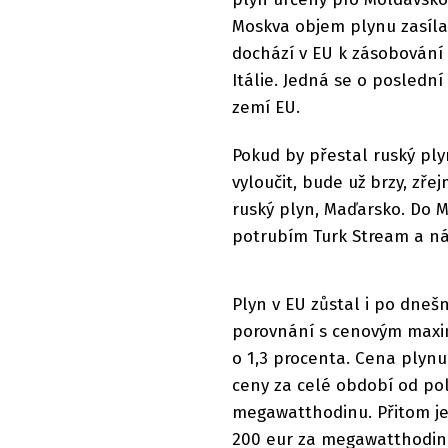
Moskva objem plynu zasíla
dochází v EU k zásobován
Itálie. Jedná se o poslední
zemí EU.
Pokud by přestal ruský plyn
vyloučit, bude už brzy, zře
ruský plyn, Maďarsko. Do 
potrubím Turk Stream a n
Plyn v EU zůstal i po dneš
porovnání s cenovým maxim
o 1,3 procenta. Cena plynu
ceny za celé období od polo
megawatthodinu. Přitom je
200 eur za megawatthodin