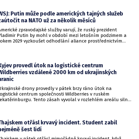
WSJ: Putin může podle amerických tajných služeb
zaútočit na NATO už za několik měsíců
Americké zpravodajské služby varují, že ruský prezident
Vladimir Putin by mohl v období mezi letošním podzimem a
rokem 2029 vyzkoušet odhodlání aliance prostřednictvím
omezeného útoku. Cílem takových kroků by nebylo zabrání
území, ale snaha otestovat, zda členské státy dodrží své
závazky o kolektivní obraně. Tyto znepokojivé scénáře
přicházejí v době, kdy Moskva čelí rostoucímu tlaku kvůli
Kyjev provedl útok na logistické centrum
situaci na ukrajinské frontě. Masivní škody, které ukrajinské
Wildberries vzdálené 2000 km od ukrajinských
drony způsobují ruskému zázemí, totiž Kreml zahnaly do
hranic
kouta.
Ukrajinské drony provedly v pátek brzy ráno útok na
logistické centrum společnosti Wildberries v ruském
Jekatěrinburgu. Tento zásah vyvolal v rozlehlém areálu silný
požár a potvrdil rostoucí dosah ukrajinských bezpilotních
systémů hluboko v ruském vnitrozemí. Společnost posléze
potvrdila, že zasažené zařízení spravuje společný podnik
RWB, který řídí veškeré logistické operace.
Thajskem otřásl krvavý incident. Student zabil
nejméně šest lidí
Thajskem v pátek otřásl mimořádně krvavý incident, když