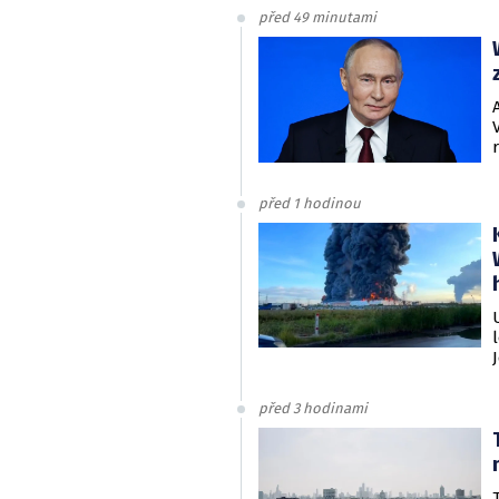
před 49 minutami
před 1 hodinou
před 3 hodinami