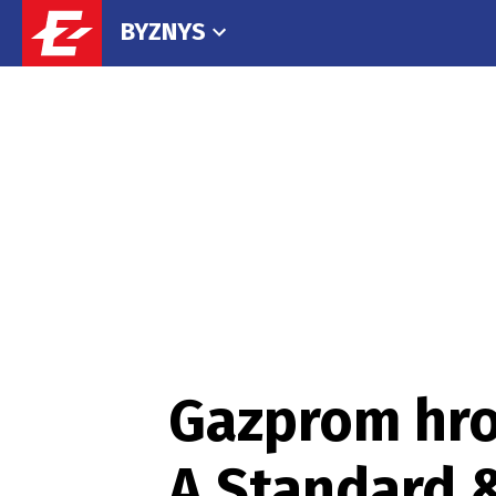
BYZNYS
Gazprom hroz
A Standard &