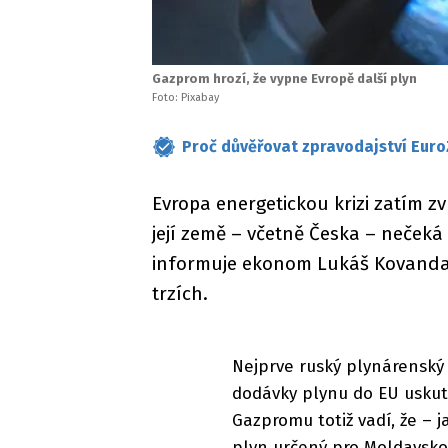
Gazprom hrozí, že vypne Evropě další plyn
Foto: Pixabay
Proč důvěřovat zpravodajství Euro
Evropa energetickou krizi zatím 
její země – včetně Česka – nečeká 
informuje ekonom Lukáš Kovanda,
trzích.
Nejprve ruský plynárenský 
dodávky plynu do EU uskut
Gazpromu totiž vadí, že – 
plyn určený pro Moldavsko.