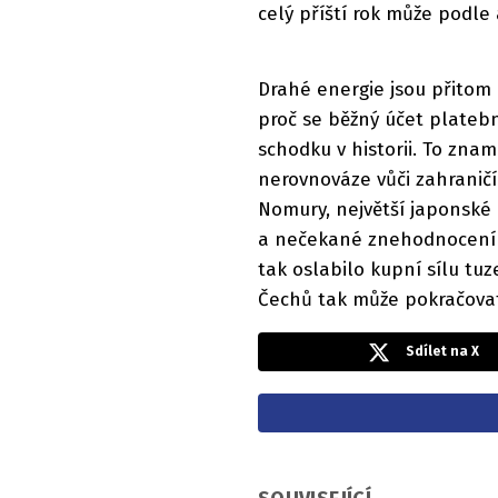
celý příští rok může podle 
Drahé energie jsou přitom 
proč se běžný účet plateb
schodku v historii. To zna
nerovnováze vůči zahranič
Nomury, největší japonské 
a nečekané znehodnocení če
tak oslabilo kupní sílu t
Čechů tak může pokračovat
Sdílet na X