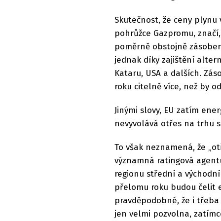
Skutečnost, že ceny plynu 
pohrůžce Gazpromu, značí, 
poměrně obstojně zásoben
jednak díky zajištění alter
Kataru, USA a dalších. Zás
roku citelně více, než by 
Jinými slovy, EU zatím ene
nevyvolává otřes na trhu s
To však neznamená, že „ot
významná ratingová agentu
regionu střední a východní
přelomu roku budou čelit e
pravděpodobné, že i třeba 
jen velmi pozvolna, zatím