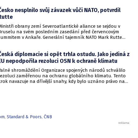
Česko nesplnilo svůj závazek vůči NATO, potvrdil
Rutte
Ministři obrany zemí Severoatlantické aliance se sejdou v
Bruselu na svém posledním zasedání před červencovým
summitem v Ankaře. Generální tajemník NATO Mark Rutte
před tímto jednáním oznámil, že program zahájí schůzka
Skupiny pro jaderné plánování za účasti dotčených spojenců.
Česká diplomacie si opět trhla ostudu. Jako jediná z
Následovat bude zasedání Severoatlantické rady v
kompletním složení třiceti dvou států, které se zaměří na
EU nepodpořila rezoluci OSN k ochraně klimatu
závěrečné přípravy summitu. Odpolední část bude patřit
Valné shromáždění Organizace spojených národů schválilo
jednání kontaktní skupiny pro obranu Ukrajiny, kterému
rezoluci zaměřenou na ochranu globálního klimatu. Tento
společně předsedají Velká Británie a Německo.
krok navazuje na dřívější snahy, kdy bylo uznáno právo na
čisté a zdravé životní prostředí jako lidské právo a soud byl
požádán o vyjasnění povinností jednotlivých zemí. Nově
přijatý dokument má za cíl převést dřívější právní závěry do
konkrétní politické a praktické roviny, což by mělo zintenzivnit
celosvětové úsilí v boji proti klimatickým změnám.
om
,
Standard & Poors
,
ČNB