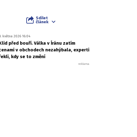
Sdílet
článek
8. května 2026 16:04
Klid před bouří. Válka v Íránu zatím
cenami v obchodech nezahýbala, experti
řekli, kdy se to změní