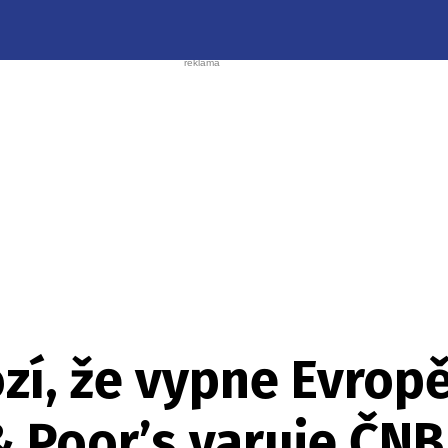
í, že vypne Evropě 
 Poor’s varuje ČNB