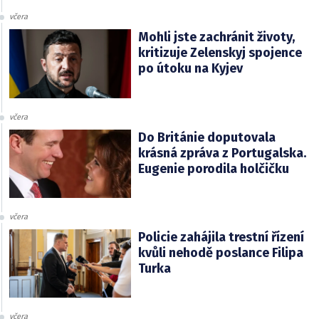
včera
Mohli jste zachránit životy,
kritizuje Zelenskyj spojence
po útoku na Kyjev
včera
Do Británie doputovala
krásná zpráva z Portugalska.
Eugenie porodila holčičku
včera
Policie zahájila trestní řízení
kvůli nehodě poslance Filipa
Turka
včera