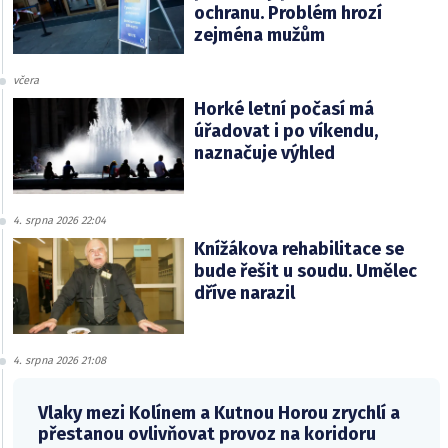
ochranu. Problém hrozí
zejména mužům
včera
Horké letní počasí má
úřadovat i po víkendu,
naznačuje výhled
4. srpna 2026 22:04
Knížákova rehabilitace se
bude řešit u soudu. Umělec
dříve narazil
4. srpna 2026 21:08
Vlaky mezi Kolínem a Kutnou Horou zrychlí a
přestanou ovlivňovat provoz na koridoru