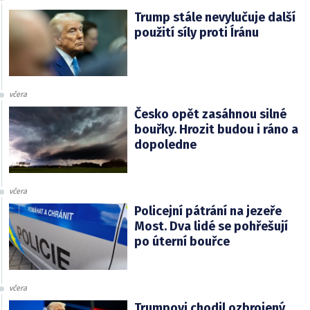
Trump stále nevylučuje další
použití síly proti Íránu
včera
Česko opět zasáhnou silné
bouřky. Hrozit budou i ráno a
dopoledne
včera
Policejní pátrání na jezeře
Most. Dva lidé se pohřešují
po úterní bouřce
včera
Trumpovi chodil ozbrojený