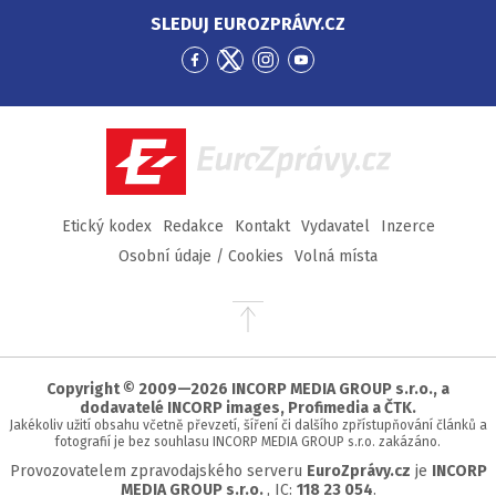
SLEDUJ EUROZPRÁVY.CZ
Přejít
Přejít
Přejít
Přejít
na
na
na
na
Facebook
Twitter
Instagram
YouTube
EuroZprávy.cz
Etický kodex
Redakce
Kontakt
Vydavatel
Inzerce
Osobní údaje / Cookies
Volná místa
Přejít
na
začátek
stránky
Copyright © 2009—2026 INCORP MEDIA GROUP s.r.o., a
dodavatelé INCORP images, Profimedia a ČTK.
Jakékoliv užití obsahu včetně převzetí, šíření či dalšího zpřístupňování článků a
fotografií je bez souhlasu INCORP MEDIA GROUP s.r.o. zakázáno.
Provozovatelem zpravodajského serveru
EuroZprávy.cz
je
INCORP
MEDIA GROUP s.r.o.
, IC:
118 23 054
.