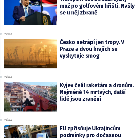
muž po golfovém hřišti. Našly
se u něj zbraně
včera
Česko netrápí jen tropy. V
Praze a dvou krajích se
vyskytuje smog
včera
Kyjev čelil raketám a dronům.
Nejméně 14 mrtvých, další
lidé jsou zranění
včera
EU zpřísňuje Ukrajincům
podmínky pro dočasnou