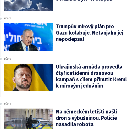
včera
Trumpův mírový plán pro
Gazu kolabuje. Netanjahu jej
nepodepsal
včera
Ukrajinská armáda provedla
čtyřicetidenní dronovou
kampaň s cílem přinutit Kreml
k mírovým jednáním
včera
Na německém letišti našli
dron s výbušninou. Policie
nasadila robota