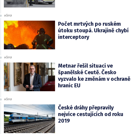
včera
Počet mrtvých po ruském
útoku stoupá. Ukrajině chybí
interceptory
včera
Metnar řešil situaci ve
španělské Ceutě. Česko
vyzvalo ke změnám v ochraně
hranic EU
včera
České dráhy přepravily
nejvíce cestujících od roku
2019