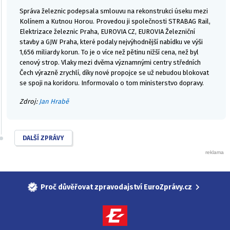
Správa železnic podepsala smlouvu na rekonstrukci úseku mezi
Kolínem a Kutnou Horou. Provedou ji společnosti STRABAG Rail,
Elektrizace železnic Praha, EUROVIA CZ, EUROVIA Železniční
stavby a GJW Praha, které podaly nejvýhodnější nabídku ve výši
1,656 miliardy korun. To je o více než pětinu nižší cena, než byl
cenový strop. Vlaky mezi dvěma významnými centry středních
Čech výrazně zrychlí, díky nové propojce se už nebudou blokovat
se spoji na koridoru. Informovalo o tom ministerstvo dopravy.
Zdroj:
Jan Hrabě
DALŠÍ ZPRÁVY
Proč důvěřovat zpravodajství EuroZprávy.cz