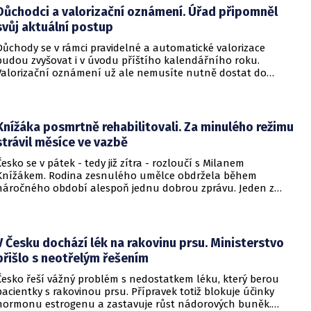
Důchodci a valorizační oznámení. Úřad připomněl
svůj aktuální postup
Důchody se v rámci pravidelné a automatické valorizace
budou zvyšovat i v úvodu příštího kalendářního roku.
Valorizační oznámení už ale nemusíte nutně dostat do
schránky. Pokud ho člověk chce mít na papíře, může si o něj
požádat.
Knížáka posmrtně rehabilitovali. Za minulého režimu
strávil měsíce ve vazbě
Česko se v pátek - tedy již zítra - rozloučí s Milanem
Knížákem. Rodina zesnulého umělce obdržela během
náročného období alespoň jednu dobrou zprávu. Jeden z
pražských obvodních soudů Knížáka definitivně rehabilitoval
za vazební stíhání v dobách komunistického režimu.
V Česku dochází lék na rakovinu prsu. Ministerstvo
přišlo s neotřelým řešením
Česko řeší vážný problém s nedostatkem léku, který berou
pacientky s rakovinou prsu. Přípravek totiž blokuje účinky
hormonu estrogenu a zastavuje růst nádorových buněk.