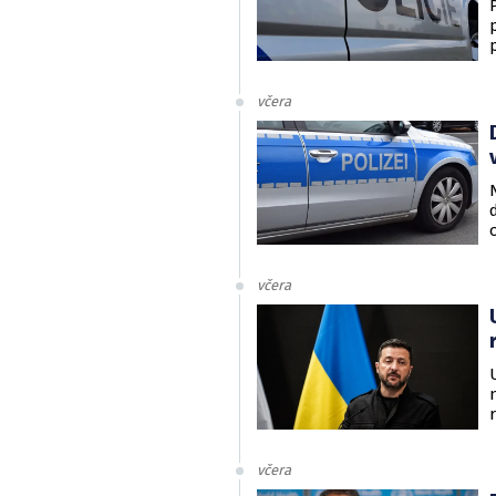
včera
včera
včera