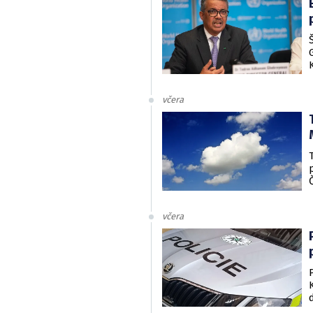
včera
včera