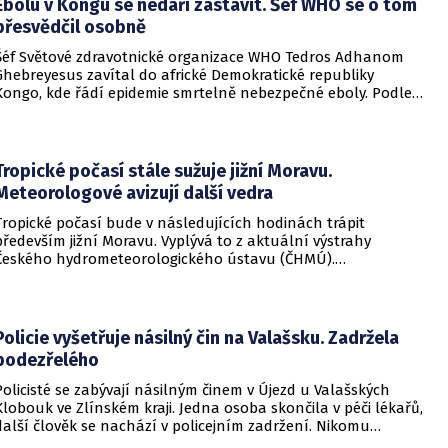
Ebolu v Kongu se nedaří zastavit. Šéf WHO se o tom
přesvědčil osobně
Šéf Světové zdravotnické organizace WHO Tedros Adhanom
Ghebreyesus zavítal do africké Demokratické republiky
Kongo, kde řádí epidemie smrtelně nebezpečné eboly. Podle
Ghebreyesuse se nemoc šíří rychleji, než se zdravotníkům
daří zintenzivňovat boj s chorobou.
Tropické počasí stále sužuje jižní Moravu.
Meteorologové avizují další vedra
Tropické počasí bude v následujících hodinách trápit
především jižní Moravu. Vyplývá to z aktuální výstrahy
Českého hydrometeorologického ústavu (ČHMÚ).
Meteorologové zároveň avizují, že již o víkendu by se horké
počasí mělo vrátit i na další místa v republice.
Policie vyšetřuje násilný čin na Valašsku. Zadržela
podezřelého
Policisté se zabývají násilným činem v Újezd u Valašských
Klobouk ve Zlínském kraji. Jedna osoba skončila v péči lékařů,
další člověk se nachází v policejním zadržení. Nikomu
nehrozí žádné nebezpečí.