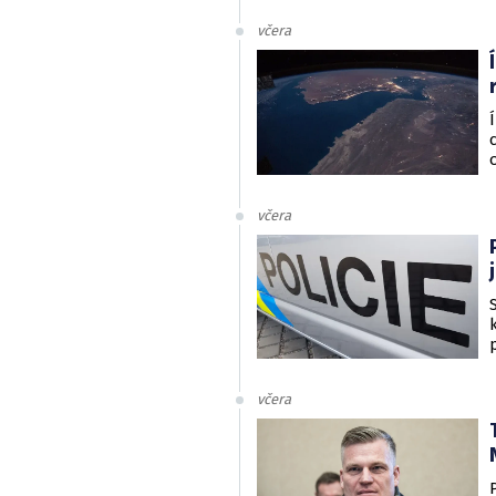
včera
včera
včera