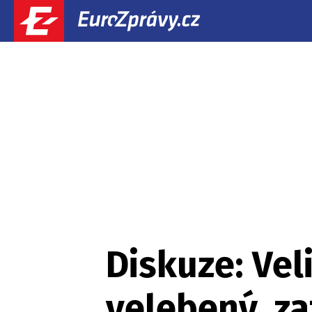
Diskuze: Vel
velebený, za