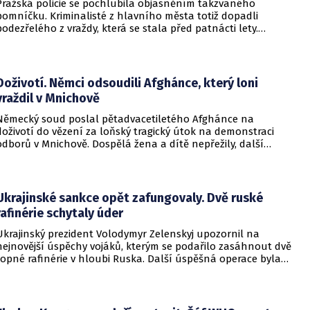
Pražská policie se pochlubila objasněním takzvaného
pomníčku. Kriminalisté z hlavního města totiž dopadli
podezřelého z vraždy, která se stala před patnácti lety.
Zásadní roli sehrály stopy DNA. Pro muže si došla zásahová
jednotka.
Doživotí. Němci odsoudili Afghánce, který loni
vraždil v Mnichově
Německý soud poslal pětadvacetiletého Afghánce na
doživotí do vězení za loňský tragický útok na demonstraci
odborů v Mnichově. Dospělá žena a dítě nepřežily, další
desítky lidí utrpěli zranění. O soudním rozhodnutí
informovala DW.
Ukrajinské sankce opět zafungovaly. Dvě ruské
rafinérie schytaly úder
Ukrajinský prezident Volodymyr Zelenskyj upozornil na
nejnovější úspěchy vojáků, kterým se podařilo zasáhnout dvě
ropné rafinérie v hloubi Ruska. Další úspěšná operace byla
provedena v Černém moři.