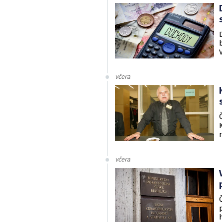
včera
včera