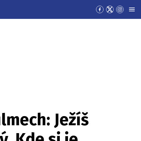
Přejít
Přejít
Přejít
MEN
na
na
na
Facebook
Twitter
Instagra
ilmech: Ježíš
. Kde si je