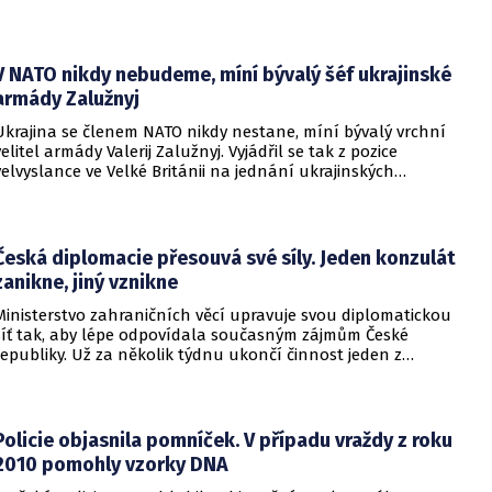
Pomoci má zvláštní léčebný program, který připravilo
ministerstvo zdravotnictví.
V NATO nikdy nebudeme, míní bývalý šéf ukrajinské
armády Zalužnyj
Ukrajina se členem NATO nikdy nestane, míní bývalý vrchní
velitel armády Valerij Zalužnyj. Vyjádřil se tak z pozice
velvyslance ve Velké Británii na jednání ukrajinských
diplomatů v Kyjevě. Představitele své země nabádal k tomu,
aby se snažila uzavřít jiné aliance.
Česká diplomacie přesouvá své síly. Jeden konzulát
zanikne, jiný vznikne
Ministerstvo zahraničních věcí upravuje svou diplomatickou
síť tak, aby lépe odpovídala současným zájmům České
republiky. Už za několik týdnu ukončí činnost jeden z
konzulátů, jiný ji naopak zahájí. Ministerstvo o tom
informovalo na webu.
Policie objasnila pomníček. V případu vraždy z roku
2010 pomohly vzorky DNA