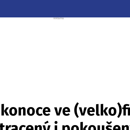
ikonoce ve (velko)f
tracený i pokoušený