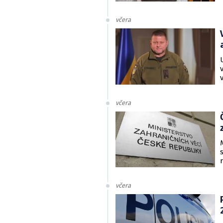
včera
včera
včera