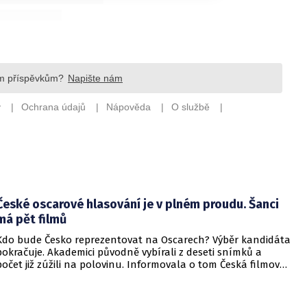
České oscarové hlasování je v plném proudu. Šanci
má pět filmů
Kdo bude Česko reprezentovat na Oscarech? Výběr kandidáta
pokračuje. Akademici původně vybírali z deseti snímků a
počet již zúžili na polovinu. Informovala o tom Česká filmová
a televizní akademie.