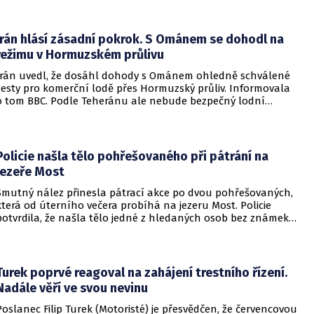
Írán hlásí zásadní pokrok. S Ománem se dohodl na
režimu v Hormuzském průlivu
Írán uvedl, že dosáhl dohody s Ománem ohledně schválené
cesty pro komerční lodě přes Hormuzský průliv. Informovala
o tom BBC. Podle Teheránu ale nebude bezpečný lodní
provoz zcela zaručen kvůli aktivitám Američanů.
Policie našla tělo pohřešovaného při pátrání na
jezeře Most
Smutný nález přinesla pátrací akce po dvou pohřešovaných,
která od úterního večera probíhá na jezeru Most. Policie
potvrdila, že našla tělo jedné z hledaných osob bez známek
života. Pátrání po druhém člověku pokračuje.
Turek poprvé reagoval na zahájení trestního řízení.
Nadále věří ve svou nevinu
Poslanec Filip Turek (Motoristé) je přesvědčen, že červencovou