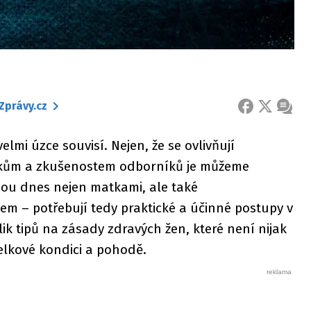
Zprávy.cz
FACEBOOK
X
ZPRÁ
elmi úzce souvisí. Nejen, že se ovlivňují
kům a zkušenostem odborníků je můžeme
 jsou dnes nejen matkami, ale také
sem – potřebují tedy praktické a účinné postupy v
lik tipů na zásady zdravých žen, které není nijak
celkové kondici a pohodě.