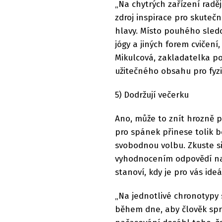
„Na chytrých zařízení radě
zdroj inspirace pro skutečn
hlavy. Místo pouhého sledo
jógy a jiných forem cvičení
Mikulcová, zakladatelka po
užitečného obsahu pro fyzic
5) Dodržují večerku
Ano, může to znít hrozně 
pro spánek přinese tolik b
svobodnou volbu. Zkuste si
vyhodnocením odpovědí na s
stanoví, kdy je pro vás ide
„Na jednotlivé chronotypy 
během dne, aby člověk spr