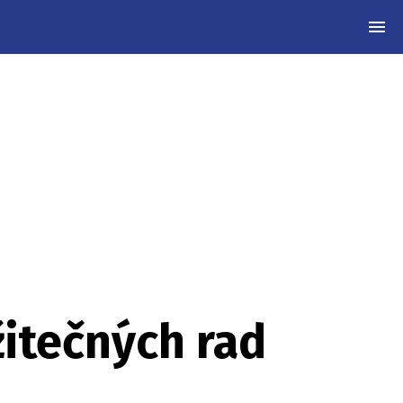
MEN
žitečných rad