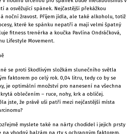
e v hodinu určenou pro spánek bude metabolismus v
í a osvěžující spánek. Nejčastější překážkou
noční žravost. Příjem jídla, ale také alkoholu, totiž
cesy, které ke spánku nepatří a mají velmi špatný
ětluje fitness trenérka a koučka Pavlína Ondráčková,
mu Lifestyle Movement.
ně
né se proti škodlivým složkám slunečního světla
m faktorem po celý rok. 0,04 litru, tedy co by se
ky, je optimální množství pro nanesení na všechna
krytá oblečením – ruce, nohy, krk a obličej.
 jste, že právě uši patří mezi nejčastější místa
arcinomu?
řejmě myslete také na nárty chodidel i jejich prsty
e na vhodný balzám na rty s ochranným faktorem.