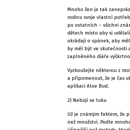
Mnoho žen je tak zanepráz
rodinu svoje vlastní potře
po ostatních – všichni zn
dětech místo aby si udělali
okrádají o spánek, aby měl
by měl být ve skutečnosti 
zaplněného diáře vyškrtno
Vyzkoušejte některou z mo
a připomenout, že je čas 
aplikaci Aloe Bud.
2) Nebojí se tuku
Už je známým faktem, že př
než množství. Podle mnoha 
účinnější než metody, kte