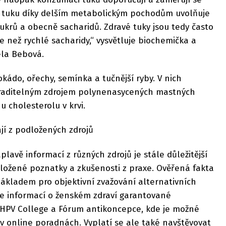
e z tuku díky delším metabolickým pochodům uvolňuje
ukrů a obecně sacharidů. Zdravé tuky jsou tedy často
 než rychlé sacharidy,“ vysvětluje biochemička a
ela Bebová.
okádo, ořechy, semínka a tučnější ryby. V nich
raditelným zdrojem polynenasycených mastných
nu cholesterolu v krvi.
ají z podložených zdrojů
lavě informací z různých zdrojů je stále důležitější
dložené poznatky a zkušenosti z praxe. Ověřená fakta
ákladem pro objektivní zvažování alternativních
je informací o ženském zdraví garantované
 HPV College a Fórum antikoncepce, kde je možné
v online poradnách. Vyplatí se ale také navštěvovat