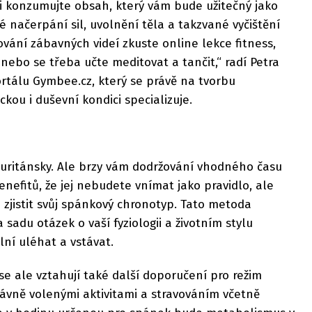
ji konzumujte obsah, který vám bude užitečný jako
é načerpání sil, uvolnění těla a takzvané vyčištění
vání zábavných videí zkuste online lekce fitness,
, nebo se třeba učte meditovat a tančit,“ radí Petra
rtálu Gymbee.cz, který se právě na tvorbu
kou i duševní kondici specializuje.
puritánsky. Ale brzy vám dodržování vhodného času
enefitů, že jej nebudete vnímat jako pravidlo, ale
 zjistit svůj spánkový chronotyp. Tato metoda
adu otázek o vaší fyziologii a životním stylu
ální uléhat a vstávat.
se ale vztahují také další doporučení pro režim
ávně volenými aktivitami a stravováním včetně