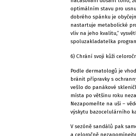
načasování dosáhl toho, ž
optimálním stavu pro usnut
dobrého spánku je obyčejná 
nastartuje metabolické pro
vliv na jeho kvalitu,“ vysv
spoluzakladatelka progra
6) Chrání svoji kůži celoroč
Podle dermatologů je vhod
bránit přípravky s ochranný
vešlo do panákové sklenič
místa po většinu roku neza
Nezapomeňte na uši – věděla
výskytu bazocelulárního k
V sezóně sandálů pak samoz
a celoročně nezapomínejt