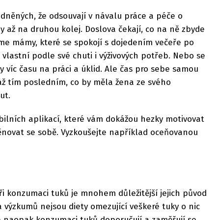
dněných, že odsouvají v návalu práce a péče o
by až na druhou kolej. Doslova čekají, co na ně zbyde
áme mámy, které se spokojí s dojedením večeře po
 vlastní podle své chuti i výživových potřeb. Nebo se
y víc času na práci a úklid. Ale čas pro sebe samou
až tím posledním, co by měla žena ze svého
ut.
bilních aplikací, které vám dokážou hezky motivovat
věnovat se sobě. Vyzkoušejte například oceňovanou
i konzumaci tuků je mnohem důležitější jejich původ
výzkumů nejsou diety omezující veškeré tuky o nic
ré naopak konzumaci tuků doporučují a zaměřují se