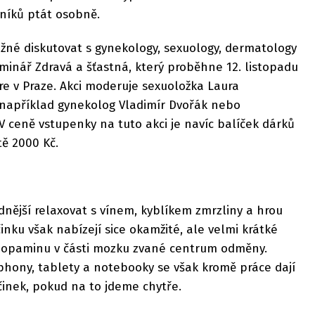
níků ptát osobně.
žné diskutovat s gynekology, sexuology, dermatology
eminář Zdravá a šťastná, který proběhne 12. listopadu
vre v Praze. Akci moderuje sexuoložka Laura
 například gynekolog Vladimír Dvořák nebo
V ceně vstupenky na tuto akci je navíc balíček dárků
tě 2000 Kč.
nější relaxovat s vínem, kyblíkem zmrzliny a hrou
inku však nabízejí sice okamžité, ale velmi krátké
dopaminu v části mozku zvané centrum odměny.
phony, tablety a notebooky se však kromě práce dají
očinek, pokud na to jdeme chytře.