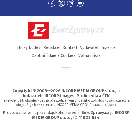
Přejít
Přejít
Přejít
Přejít
na
na
na
na
Facebook
Twitter
Instagram
YouTube
EuroZprávy.cz
Etický kodex
Redakce
Kontakt
Vydavatel
Inzerce
Osobní údaje / Cookies
Volná místa
Přejít
na
začátek
stránky
Copyright © 2009—2026 INCORP MEDIA GROUP s.r.o., a
dodavatelé INCORP images, Profimedia a ČTK.
Jakékoliv užití obsahu včetně převzetí, šíření či dalšího zpřístupňování článků a
fotografií je bez souhlasu INCORP MEDIA GROUP s.r.o. zakázáno.
Provozovatelem zpravodajského serveru
EuroZprávy.cz
je
INCORP
MEDIA GROUP s.r.o.
, IC:
118 23 054
.