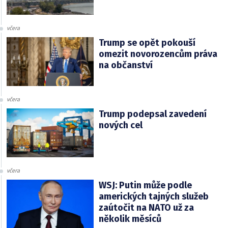
včera
Trump se opět pokouší
omezit novorozencům práva
na občanství
včera
Trump podepsal zavedení
nových cel
včera
WSJ: Putin může podle
amerických tajných služeb
zaútočit na NATO už za
několik měsíců