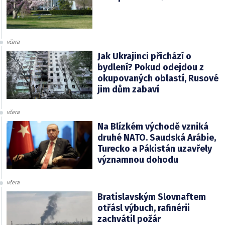
včera
Jak Ukrajinci přichází o
bydlení? Pokud odejdou z
okupovaných oblastí, Rusové
jim dům zabaví
včera
Na Blízkém východě vzniká
druhé NATO. Saudská Arábie,
Turecko a Pákistán uzavřely
významnou dohodu
včera
Bratislavským Slovnaftem
otřásl výbuch, rafinérii
zachvátil požár