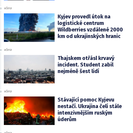
včera
Kyjev provedl útok na
logistické centrum
Wildberries vzdálené 2000
km od ukrajinských hranic
včera
Thajskem otřásl krvavý
incident. Student zabil
nejméně šest lidí
včera
Stávající pomoc Kyjevu
nestačí. Ukrajina čelí stále
intenzivnějším ruským
úderům
včera