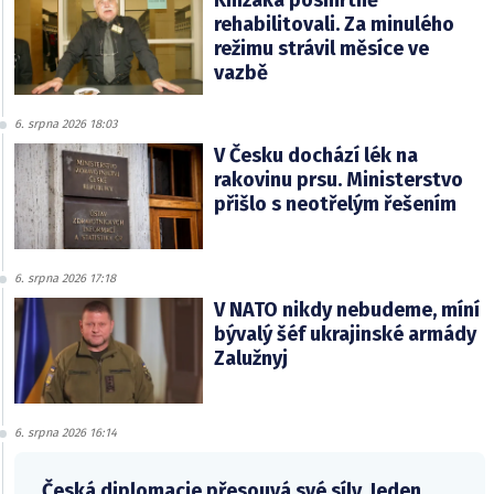
Knížáka posmrtně
rehabilitovali. Za minulého
režimu strávil měsíce ve
vazbě
6. srpna 2026 18:03
V Česku dochází lék na
rakovinu prsu. Ministerstvo
přišlo s neotřelým řešením
6. srpna 2026 17:18
V NATO nikdy nebudeme, míní
bývalý šéf ukrajinské armády
Zalužnyj
6. srpna 2026 16:14
Česká diplomacie přesouvá své síly. Jeden