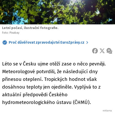
Letní počasí, ilustrační fotografie.
Foto: Pixabay
Proč důvěřovat zpravodajství EuroZprávy.cz
FACEBOOK
X
ZPR
Léto se v Česku ujme otěží zase o něco pevněji.
Meteorologové potvrdili, že následující dny
přinesou oteplení. Tropických hodnot však
dosáhnou teploty jen ojediněle. Vyplývá to z
aktuální předpovědi Českého
hydrometeorologického ústavu (ČHMÚ).