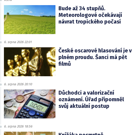
Bude až 34 stupňů.
Meteorologové očekávají
návrat tropického počasí
6. srpna 2026 22:01
České oscarové hlasování je v
plném proudu. Šanci má pět
filmů
6. srpna 2026 20:10
Důchodci a valorizační
oznámení. Úřad připomněl
svůj aktuální postup
6. srpna 2026 18:56