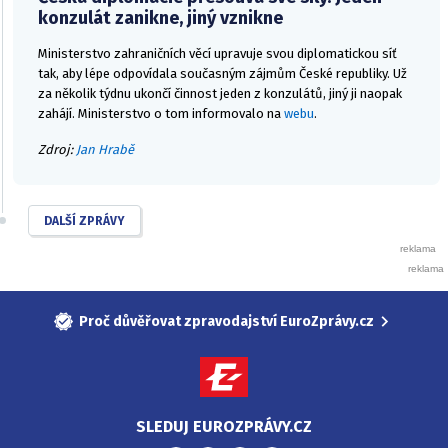
konzulát zanikne, jiný vznikne
Ministerstvo zahraničních věcí upravuje svou diplomatickou síť
tak, aby lépe odpovídala současným zájmům České republiky. Už
za několik týdnu ukončí činnost jeden z konzulátů, jiný ji naopak
zahájí. Ministerstvo o tom informovalo na
webu
.
Zdroj:
Jan Hrabě
DALŠÍ ZPRÁVY
Proč důvěřovat zpravodajství EuroZprávy.cz
SLEDUJ EUROZPRÁVY.CZ