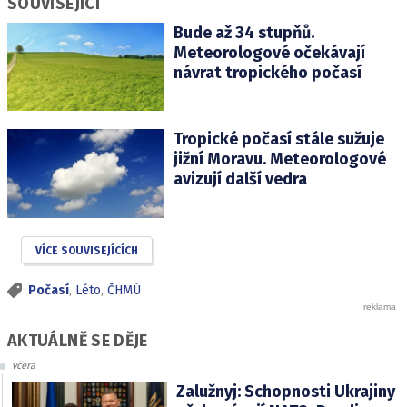
SOUVISEJÍCÍ
Bude až 34 stupňů.
Meteorologové očekávají
návrat tropického počasí
Tropické počasí stále sužuje
jižní Moravu. Meteorologové
avizují další vedra
VÍCE SOUVISEJÍCÍCH
Počasí
,
Léto
,
ČHMÚ
AKTUÁLNĚ SE DĚJE
včera
Zalužnyj: Schopnosti Ukrajiny