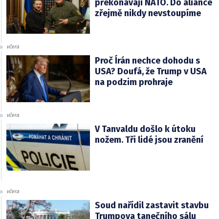
překonávají NATO. Do aliance
zřejmě nikdy nevstoupíme
včera
Proč Írán nechce dohodu s
USA? Doufá, že Trump v USA
na podzim prohraje
včera
V Tanvaldu došlo k útoku
nožem. Tři lidé jsou zranění
včera
Soud nařídil zastavit stavbu
Trumpova tanečního sálu