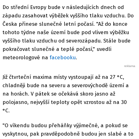
Do střední Evropy bude v následujících dnech od
západu zasahovat výběžek vyššího tlaku vzduchu. Do
Česka přinese slunečné letní počasí. "Až do konce
tohoto týdne naše území bude pod vlivem výběžku
vyššího tlaku vzduchu od severozápadu. Stále bude
pokračovat slunečné a teplé počasí," uvedli
meteorologové na
facebooku
.
Již čtvrteční maxima místy vystoupají až na 27 °C,
chladněji bude na severu a severovýchodě území a
na horách. V pátek se očekává skoro jasno až
polojasno, nejvyšší teploty opět vzrostou až na 30
°C.
"O víkendu budou přeháňky výjimečné, a pokud se
vyskytnou, pak pravděpodobně budou jen slabé a to