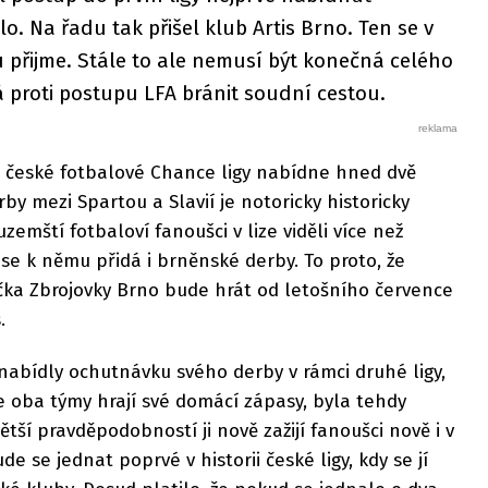
o. Na řadu tak přišel klub Artis Brno. Ten se v
 přijme. Stále to ale nemusí být konečná celého
 proti postupu LFA bránit soudní cestou.
a české fotbalové Chance ligy nabídne hned dvě
y mezi Spartou a Slavií je notoricky historicky
emští fotbaloví fanoušci v lize viděli více než
y se k němu přidá i brněnské derby. To proto, že
áčka Zbrojovky Brno bude hrát od letošního července
.
nabídly ochutnávku svého derby v rámci druhé ligy,
le oba týmy hrají své domácí zápasy, byla tehdy
tší pravděpodobností ji nově zažijí fanoušci nově i v
e se jednat poprvé v historii české ligy, kdy se jí