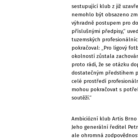
sestupující klub z již uza
nemohlo být obsazeno změ
výhradně postupem pro do
příslušnými předpisy,“ uved
tuzemských profesionálníc
pokračoval: „Pro ligový fo
okolností zůstala zachována
proto rádi, že se otázku do
dostatečným předstihem př
celé prostředí profesionáln
mohou pokračovat s potře
soutěží.“
Ambiciózní klub Artis Brno
Jeho generální ředitel Petr
ale ohromná zodpovědnost 