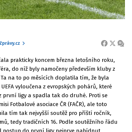
Zprávy.cz
FACEBOOK
X
ZPRÁ
čala prakticky koncem března letošního roku,
féra, do níž byly namočeny především kluby z
Ta na to po měsících doplatila tím, že byla
 UEFA vyloučena z evropských pohárů, které
první ligy a spadla tak do druhé. Proti se
misi Fotbalové asociace ČR (FAČR), ale toto
a tím tak nejvyšší soutěž pro příští ročník,
mů, tedy tradičních 16. Podle soutěžního řádu
yl postup do první ligy nejprve nabídnut