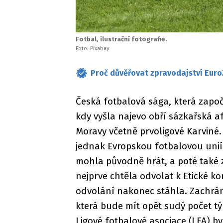
Fotbal, ilustrační fotografie.
Foto: Pixabay
Proč důvěřovat zpravodajství Euro
Česká fotbalová sága, která zapo
kdy vyšla najevo obří sázkařská a
Moravy včetně prvoligové Karviné. 
jednak Evropskou fotbalovou unií
mohla původně hrát, a poté také z 
nejprve chtěla odvolat k Etické ko
odvolání nakonec stáhla. Zachránil
která bude mít opět sudý počet tý
Ligové fotbalové asociace (LFA) b