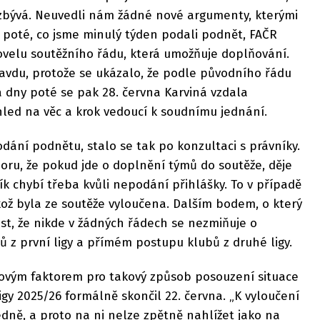
zbývá. Neuvedli nám žádné nové argumenty, kterými
y poté, co jsme minulý týden podali podnět, FAČR
novelu soutěžního řádu, která umožňuje doplňování.
ravdu, protože se ukázalo, že podle původního řádu
a dny poté se pak 28. června Karviná vzdala
ohled na věc a krok vedoucí k soudnímu jednání.
dání podnětu, stalo se tak po konzultaci s právníky.
oru, že pokud jde o doplnění týmů do soutěže, děje
ík chybí třeba kvůli nepodání přihlášky. To v případě
ikož byla ze soutěže vyloučena. Dalším bodem, o který
ost, že nikde v žádných řádech se nezmiňuje o
 z první ligy a přímém postupu klubů z druhé ligy.
íčovým faktorem pro takový způsob posouzení situace
igy 2025/26 formálně skončil 22. června. „K vyloučení
dně, a proto na ni nelze zpětně nahlížet jako na