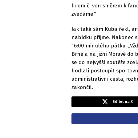
lidem či ven směrem k fan
zvedáme.“
Jak také sám Kuba řekl, ani
nabídku přijme. Nakonec s
16:00 minulého pátku. „Vžd
Brně a na jižní Moravě do 
se do nejvyšší soutěže zce
hodlali postoupit sportovn
administrativní cesta, rozho
zakončil.
Sdílet na X