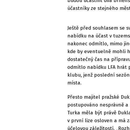
budou účastnit dva brněnsk
účastníky ze stejného měst
Ještě před souhlasem se sv
nabídku na účast v tuzemsk
nakonec odmítlo, mimo jin
kde by eventuelně mohli hr
dostatečný čas na přípravu 
odmítlo nabídku LFA hrát p
klubu, jenž poslední sezón
místa.
Přesto majitel pražské Dukl
postupováno nesprávně a p
Turka měla být právě Dukl
v první lize osloven a má 
účelovou záležitostí. „Ro