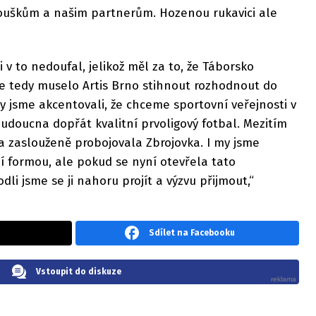
ouškům a našim partnerům. Hozenou rukavici ale
 v to nedoufal, jelikož měl za to, že Táborsko
e tedy muselo Artis Brno stihnout rozhodnout do
y jsme akcentovali, že chceme sportovní veřejnosti v
budoucna dopřát kvalitní prvoligový fotbal. Mezitím
la zaslouženě probojovala Zbrojovka. I my jsme
í formou, ale pokud se nyní otevřela tato
dli jsme se ji nahoru projít a výzvu přijmout,“
Sdílet na Facebooku
Vstoupit do diskuze