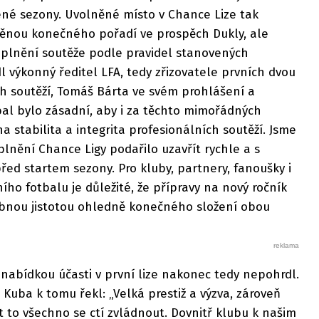
vřené sezony. Uvolněné místo v Chance Lize tak
nou konečného pořadí ve prospěch Dukly, ale
plnění soutěže podle pravidel stanovených
l výkonný ředitel LFA, tedy zřizovatele prvních dvou
h soutěží, Tomáš Bárta ve svém prohlášení a
tbal bylo zásadní, aby i za těchto mimořádných
 stabilita a integrita profesionálních soutěží. Jsme
plnění Chance Ligy podařilo uzavřít rychle a s
ed startem sezony. Pro kluby, partnery, fanoušky i
ího fotbalu je důležité, že přípravy na nový ročník
bnou jistotou ohledně konečného složení obou
 nabídkou účasti v první lize nakonec tedy nepohrdl.
 Kuba k tomu řekl: „Velká prestiž a výzva, zároveň
to všechno se ctí zvládnout. Dovnitř klubu k našim