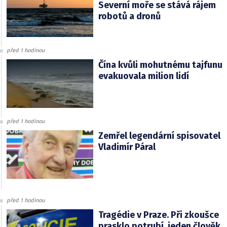
Severní moře se stává rájem
robotů a dronů
před 1 hodinou
Čína kvůli mohutnému tajfunu
evakuovala milion lidí
před 1 hodinou
Zemřel legendární spisovatel
Vladimír Páral
před 1 hodinou
Tragédie v Praze. Při zkoušce
prasklo potrubí, jeden člověk