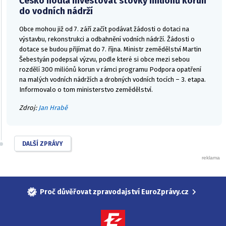
Česko hodlá investovat stovky milionů korun
do vodních nádrží
Obce mohou již od 7. září začít podávat žádosti o dotaci na
výstavbu, rekonstrukci a odbahnění vodních nádrží. Žádosti o
dotace se budou přijímat do 7. října. Ministr zemědělství Martin
Šebestyán podepsal výzvu, podle které si obce mezi sebou
rozdělí 300 miliónů korun v rámci programu Podpora opatření
na malých vodních nádržích a drobných vodních tocích – 3. etapa.
Informovalo o tom ministerstvo zemědělství.
Zdroj:
Jan Hrabě
DALŠÍ ZPRÁVY
Proč důvěřovat zpravodajství EuroZprávy.cz