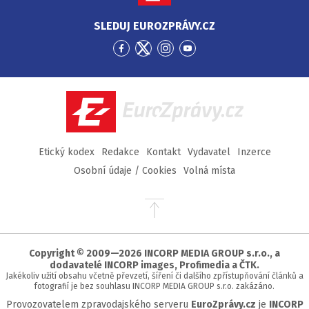
SLEDUJ EUROZPRÁVY.CZ
Přejít
Přejít
Přejít
Přejít
na
na
na
na
Facebook
Twitter
Instagram
YouTube
EuroZprávy.cz
Etický kodex
Redakce
Kontakt
Vydavatel
Inzerce
Osobní údaje / Cookies
Volná místa
Přejít
na
začátek
stránky
Copyright © 2009—2026 INCORP MEDIA GROUP s.r.o., a
dodavatelé INCORP images, Profimedia a ČTK.
Jakékoliv užití obsahu včetně převzetí, šíření či dalšího zpřístupňování článků a
fotografií je bez souhlasu INCORP MEDIA GROUP s.r.o. zakázáno.
Provozovatelem zpravodajského serveru
EuroZprávy.cz
je
INCORP