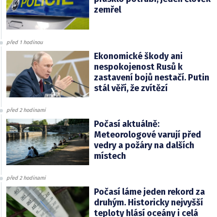
zemřel
před 1 hodinou
Ekonomické škody ani
nespokojenost Rusů k
zastavení bojů nestačí. Putin
stál věří, že zvítězí
před 2 hodinami
Počasí aktuálně:
Meteorologové varují před
vedry a požáry na dalších
místech
před 2 hodinami
Počasí láme jeden rekord za
druhým. Historicky nejvyšší
teploty hlásí oceány i celá