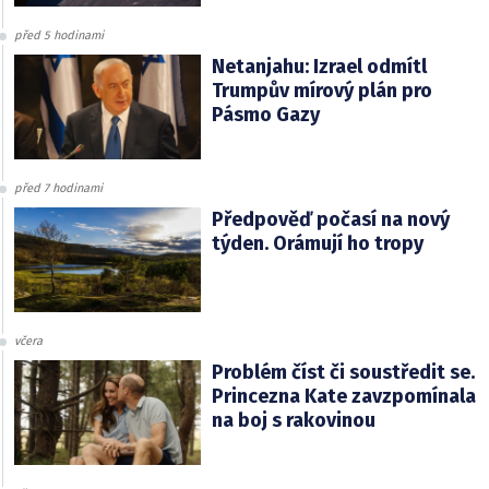
před 5 hodinami
Netanjahu: Izrael odmítl
Trumpův mírový plán pro
Pásmo Gazy
před 7 hodinami
Předpověď počasí na nový
týden. Orámují ho tropy
včera
Problém číst či soustředit se.
Princezna Kate zavzpomínala
na boj s rakovinou