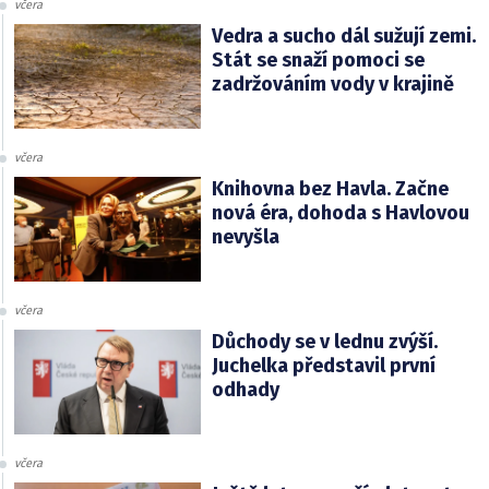
včera
Vedra a sucho dál sužují zemi.
Stát se snaží pomoci se
zadržováním vody v krajině
včera
Knihovna bez Havla. Začne
nová éra, dohoda s Havlovou
nevyšla
včera
Důchody se v lednu zvýší.
Juchelka představil první
odhady
včera