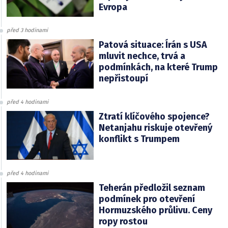
Evropa
před 3 hodinami
Patová situace: Írán s USA
mluvit nechce, trvá a
podmínkách, na které Trump
nepřistoupí
před 4 hodinami
Ztratí klíčového spojence?
Netanjahu riskuje otevřený
konflikt s Trumpem
před 4 hodinami
Teherán předložil seznam
podmínek pro otevření
Hormuzského průlivu. Ceny
ropy rostou