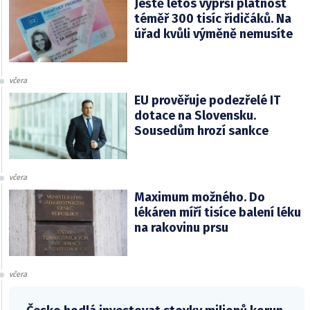
Ještě letos vyprší platnost
téměř 300 tisíc řidičáků. Na
úřad kvůli výměně nemusíte
včera
EU prověřuje podezřelé IT
dotace na Slovensku.
Sousedům hrozí sankce
včera
Maximum možného. Do
lékáren míří tisíce balení léku
na rakovinu prsu
včera