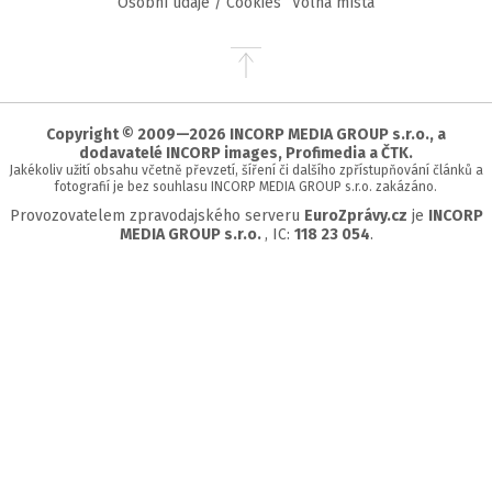
Osobní údaje / Cookies
Volná místa
Přejít
na
začátek
stránky
Copyright © 2009—2026 INCORP MEDIA GROUP s.r.o., a
dodavatelé INCORP images, Profimedia a ČTK.
Jakékoliv užití obsahu včetně převzetí, šíření či dalšího zpřístupňování článků a
fotografií je bez souhlasu INCORP MEDIA GROUP s.r.o. zakázáno.
Provozovatelem zpravodajského serveru
EuroZprávy.cz
je
INCORP
MEDIA GROUP s.r.o.
, IC:
118 23 054
.