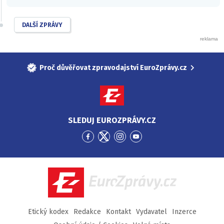
DALŠÍ ZPRÁVY
Proč důvěřovat zpravodajství EuroZprávy.cz
SLEDUJ EUROZPRÁVY.CZ
Přejít
Přejít
Přejít
Přejít
na
na
na
na
Facebook
Twitter
Instagram
YouTube
EuroZprávy.cz
Etický kodex
Redakce
Kontakt
Vydavatel
Inzerce