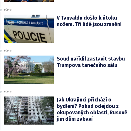
včera
V Tanvaldu došlo k útoku
nožem. Tři lidé jsou zranění
včera
Soud nařídil zastavit stavbu
Trumpova tanečního sálu
včera
Jak Ukrajinci přichází o
bydlení? Pokud odejdou z
okupovaných oblastí, Rusové
jim dům zabaví