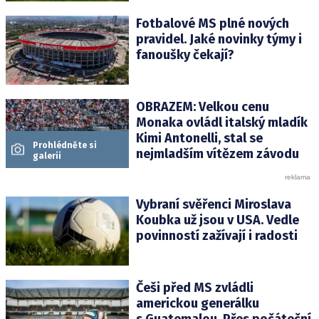
Fotbalové MS plné nových
pravidel. Jaké novinky týmy i
fanoušky čekají?
OBRAZEM: Velkou cenu
Monaka ovládl italský mladík
Kimi Antonelli, stal se
Prohlédněte si
nejmladším vítězem závodu
galerii
Vybraní svěřenci Miroslava
Koubka už jsou v USA. Vedle
povinností zažívají i radosti
Češi před MS zvládli
americkou generálku