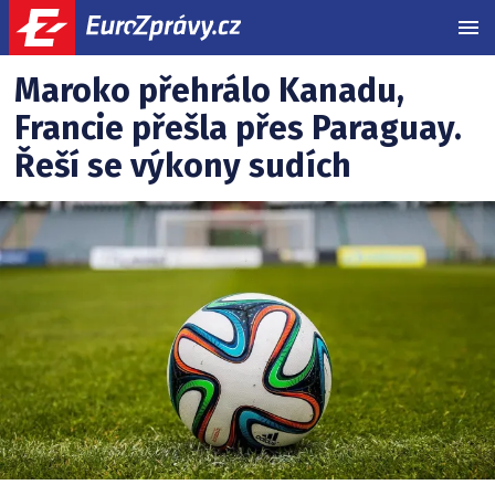
MEN
Sport
Související
Maroko přehrálo Kanadu,
články:
Francie přešla přes Paraguay.
Řeší se výkony sudích