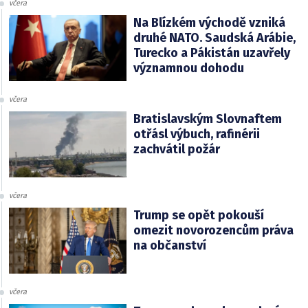
včera
Na Blízkém východě vzniká
druhé NATO. Saudská Arábie,
Turecko a Pákistán uzavřely
významnou dohodu
včera
Bratislavským Slovnaftem
otřásl výbuch, rafinérii
zachvátil požár
včera
Trump se opět pokouší
omezit novorozencům práva
na občanství
včera