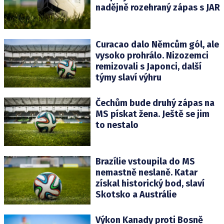
nadějně rozehraný zápas s JAR
Curacao dalo Němcům gól, ale
vysoko prohrálo. Nizozemci
remizovali s Japonci, další
týmy slaví výhru
Čechům bude druhý zápas na
MS pískat žena. Ještě se jim
to nestalo
Brazílie vstoupila do MS
nemastně neslaně. Katar
získal historický bod, slaví
Skotsko a Austrálie
Výkon Kanady proti Bosně