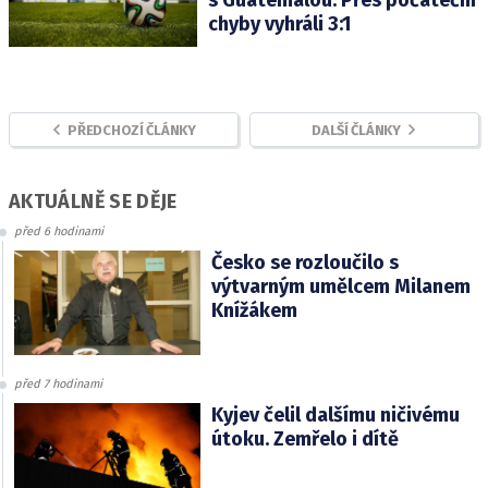
s Guatemalou. Přes počáteční
chyby vyhráli 3:1
PŘEDCHOZÍ ČLÁNKY
DALŠÍ ČLÁNKY
AKTUÁLNĚ SE DĚJE
před 6 hodinami
Česko se rozloučilo s
výtvarným umělcem Milanem
Knížákem
před 7 hodinami
Kyjev čelil dalšímu ničivému
útoku. Zemřelo i dítě