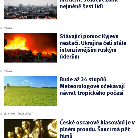
nejméně šest lidí
včera
Stávající pomoc Kyjevu
nestačí. Ukrajina čelí stále
intenzivnějším ruským
úderům
včera
Bude až 34 stupňů.
Meteorologové očekávají
návrat tropického počasí
6. srpna 2026 22:01
České oscarové hlasování je v
plném proudu. Šanci má pět
filmů