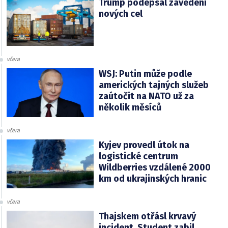
Trump podepsal zavedení
nových cel
včera
WSJ: Putin může podle
amerických tajných služeb
zaútočit na NATO už za
několik měsíců
včera
Kyjev provedl útok na
logistické centrum
Wildberries vzdálené 2000
km od ukrajinských hranic
včera
Thajskem otřásl krvavý
incident. Student zabil