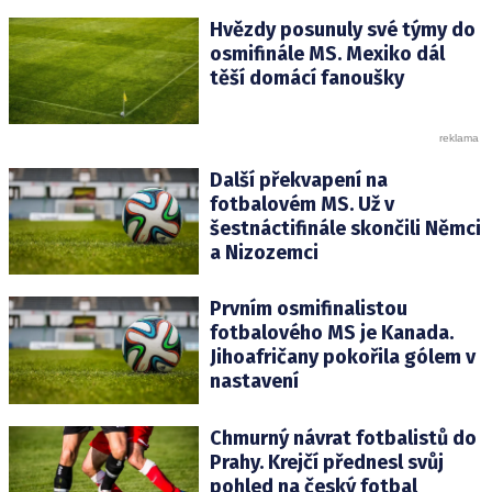
Hvězdy posunuly své týmy do
osmifinále MS. Mexiko dál
těší domácí fanoušky
Další překvapení na
fotbalovém MS. Už v
šestnáctifinále skončili Němci
a Nizozemci
Prvním osmifinalistou
fotbalového MS je Kanada.
Jihoafričany pokořila gólem v
nastavení
Chmurný návrat fotbalistů do
Prahy. Krejčí přednesl svůj
pohled na český fotbal