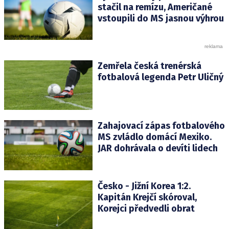
stačil na remízu, Američané
vstoupili do MS jasnou výhrou
Zemřela česká trenérská
fotbalová legenda Petr Uličný
Zahajovací zápas fotbalového
MS zvládlo domácí Mexiko.
JAR dohrávala o devíti lidech
Česko - Jižní Korea 1:2.
Kapitán Krejčí skóroval,
Korejci předvedli obrat