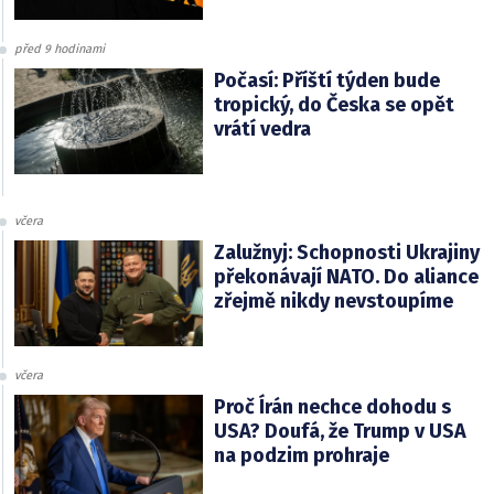
před 9 hodinami
Počasí: Příští týden bude
tropický, do Česka se opět
vrátí vedra
včera
Zalužnyj: Schopnosti Ukrajiny
překonávají NATO. Do aliance
zřejmě nikdy nevstoupíme
včera
Proč Írán nechce dohodu s
USA? Doufá, že Trump v USA
na podzim prohraje