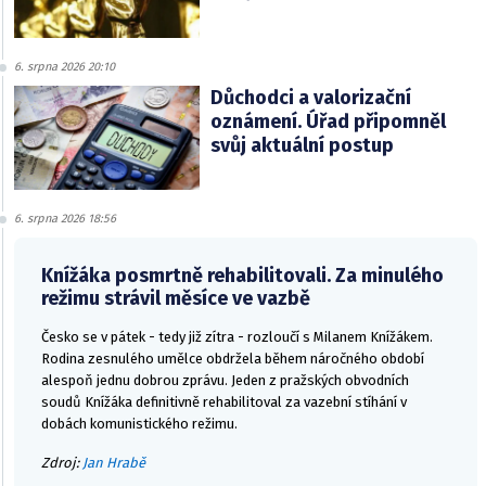
6. srpna 2026 20:10
Důchodci a valorizační
oznámení. Úřad připomněl
svůj aktuální postup
6. srpna 2026 18:56
Knížáka posmrtně rehabilitovali. Za minulého
režimu strávil měsíce ve vazbě
Česko se v pátek - tedy již zítra - rozloučí s Milanem Knížákem.
Rodina zesnulého umělce obdržela během náročného období
alespoň jednu dobrou zprávu. Jeden z pražských obvodních
soudů Knížáka definitivně rehabilitoval za vazební stíhání v
dobách komunistického režimu.
Zdroj:
Jan Hrabě