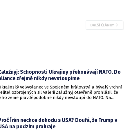
DALŠÍ ČLÁNKY
Zalužnyj: Schopnosti Ukrajiny překonávají NATO. Do
aliance zřejmě nikdy nevstoupíme
Ukrajinský velvyslanec ve Spojeném království a bývalý vrchní
velitel ozbrojených sil Valerij Zalužnyj otevřeně prohlásil, že
jeho země pravděpodobně nikdy nevstoupí do NATO. Na
setkání s evropskými velvyslanci uvedl, že se v otázce členství
pohyboval celá léta, avšak současná realita ukazuje, že
alianční standardy jsou pro Kyjev v současné podobě
nedosažitelné.
Proč Írán nechce dohodu s USA? Doufá, že Trump v
USA na podzim prohraje