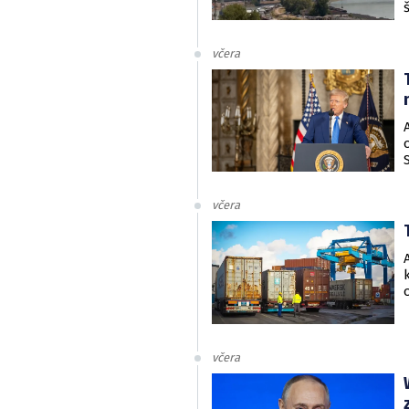
včera
včera
včera