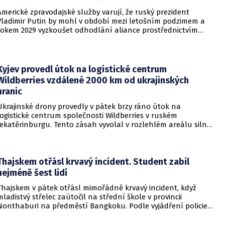
Americké zpravodajské služby varují, že ruský prezident
Vladimir Putin by mohl v období mezi letošním podzimem a
rokem 2029 vyzkoušet odhodlání aliance prostřednictvím
omezeného útoku. Cílem takových kroků by nebylo zabrání
území, ale snaha otestovat, zda členské státy dodrží své
závazky o kolektivní obraně. Tyto znepokojivé scénáře
přicházejí v době, kdy Moskva čelí rostoucímu tlaku kvůli
Kyjev provedl útok na logistické centrum
situaci na ukrajinské frontě. Masivní škody, které ukrajinské
Wildberries vzdálené 2000 km od ukrajinských
drony způsobují ruskému zázemí, totiž Kreml zahnaly do
hranic
kouta.
Ukrajinské drony provedly v pátek brzy ráno útok na
logistické centrum společnosti Wildberries v ruském
Jekatěrinburgu. Tento zásah vyvolal v rozlehlém areálu silný
požár a potvrdil rostoucí dosah ukrajinských bezpilotních
systémů hluboko v ruském vnitrozemí. Společnost posléze
potvrdila, že zasažené zařízení spravuje společný podnik
RWB, který řídí veškeré logistické operace.
Thajskem otřásl krvavý incident. Student zabil
nejméně šest lidí
Thajskem v pátek otřásl mimořádně krvavý incident, když
mladistvý střelec zaútočil na střední škole v provincii
Nonthaburi na předměstí Bangkoku. Podle vyjádření policie
začalo násilné řádění poté, co podezřelý čtrnáctiletý chlapec
údajně usmrtil své prarodiče v jejich domě a následně zamířil