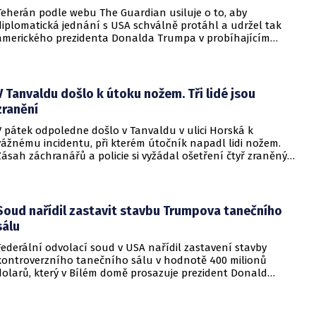
Teherán podle webu The Guardian usiluje o to, aby
diplomatická jednání s USA schválně protáhl a udržel tak
amerického prezidenta Donalda Trumpa v probíhajícím
konfliktu až do podzimních voleb do Kongresu. Cílem íránské
strany je uštědřit americkému prezidentovi politickou ránu,
která by se mohla vyrovnat krizi s americkými teheránskými
rukojmími za prezidenta Jimmyho Cartera.
V Tanvaldu došlo k útoku nožem. Tři lidé jsou
zranění
V pátek odpoledne došlo v Tanvaldu v ulici Horská k
vážnému incidentu, při kterém útočník napadl lidi nožem.
Zásah záchranářů a policie si vyžádal ošetření čtyř zraněných
osob, přičemž tři z nich utrpěly těžká poranění.
Soud nařídil zastavit stavbu Trumpova tanečního
sálu
Federální odvolací soud v USA nařídil zastavení stavby
kontroverzního tanečního sálu v hodnotě 400 milionů
dolarů, který v Bílém domě prosazuje prezident Donald
Trump. Páteční rozhodnutí představuje vážnou překážku pro
administrativu a otevírá cestu k právní bitvě před Nejvyšším
soudem.