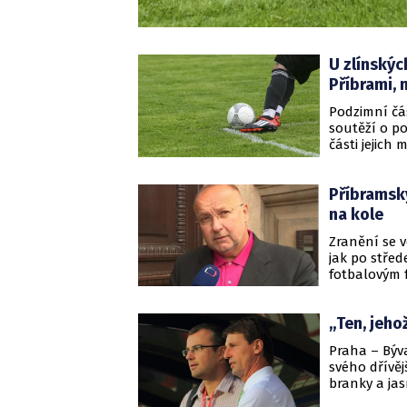
U zlínských
Příbrami, 
Podzimní čá
soutěží o po
části jejich
prvoligovém 
předposledn
Příbramský
Jelínek, jeh
Jiráčkem, k
na kole
Zranění se 
jak po střed
fotbalovým f
svou manželk
takovým způ
„Ten, jeho
Praha – Býva
svého dřívěj
branky a ja
zapomenout 