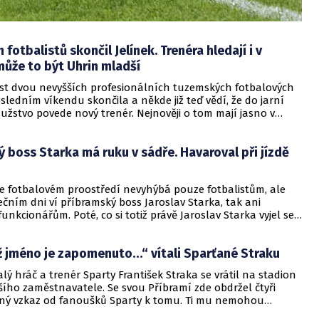
 fotbalistů skončil Jelínek. Trenéra hledají i v
může to být Uhrin mladší
st dvou nevyšších profesionálních tuzemských fotbalových
sledním víkendu skončila a někde již teď vědí, že do jarní
 mužstvo povede nový trenér. Nejnověji o tom mají jasno v
Zlíně, který prožil hrůzostrašný podzim a přezimuje tak na
ím místě ligové tabulky. Vše to odnesl dosavadní kouč Jan
 boss Starka má ruku v sádře. Havaroval při jízdě
ož tak prozatímně nahrazují asistenti Vít Vrtělka s Petrem
teří mužstvo povedou ve čtvrtečním pohárovém zápase.
ve fotbalovém proostředí nevyhýbá pouze fotbalistům, ale
ečním dni ví příbramský boss Jaroslav Starka, tak ani
unkcionářům. Poté, co si totiž právě Jaroslav Starka vyjel se
ou ve středu na kole, právě při této vyjížďce havaroval a to
sobem, že po vyšetření v nemocnici musí mít ruku v sádře.
ž jméno je zapomenuto…“ vítali Sparťané Straku
lý hráč a trenér Sparty František Straka se vrátil na stadion
šího zaměstnavatele. Se svou Příbramí zde obdržel čtyři
sný vzkaz od fanoušků Sparty k tomu. Ti mu nemohou
angažmá v týmu Slavie.