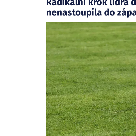
Radikální krok lídra 
nenastoupila do zápa