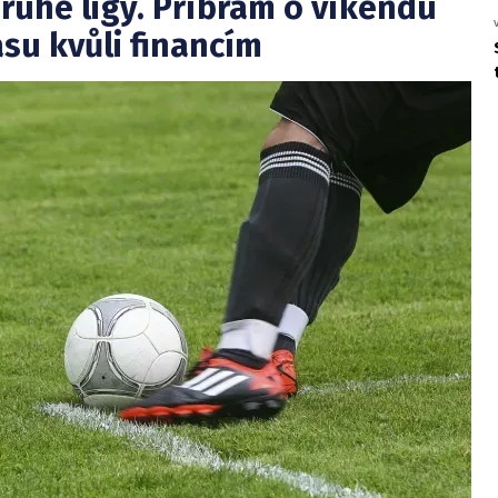
druhé ligy. Příbram o víkendu
su kvůli financím