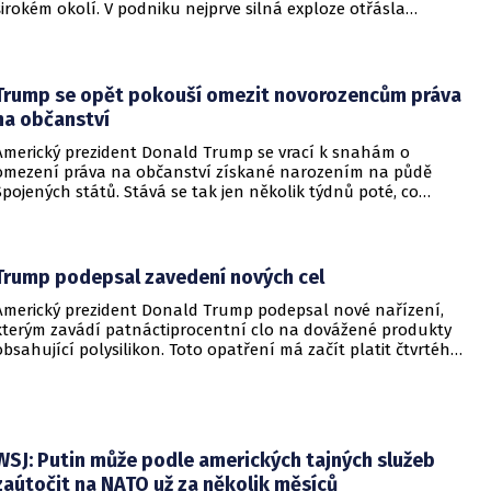
širokém okolí. V podniku nejprve silná exploze otřásla
budovami a následně vypukl rozsáhlý požár.
Trump se opět pokouší omezit novorozencům práva
na občanství
Americký prezident Donald Trump se vrací k snahám o
omezení práva na občanství získané narozením na půdě
Spojených států. Stává se tak jen několik týdnů poté, co
Nejvyšší soud Spojených států odmítl jeho předchozí plošší
pokus o zrušení této dlouholeté praxe.
Trump podepsal zavedení nových cel
Americký prezident Donald Trump podepsal nové nařízení,
kterým zavádí patnáctiprocentní clo na dovážené produkty
obsahující polysilikon. Toto opatření má začít platit čtvrtého
prosince a jeho hlavním úkolem je podpořit domácí
dodavatelské řetězce v oblasti mikročipů i solárních panelů.
WSJ: Putin může podle amerických tajných služeb
zaútočit na NATO už za několik měsíců