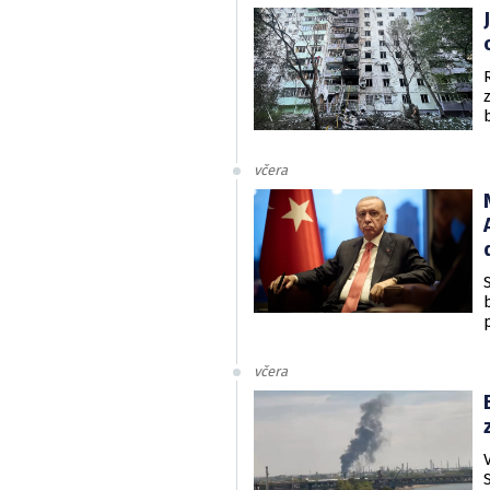
včera
včera