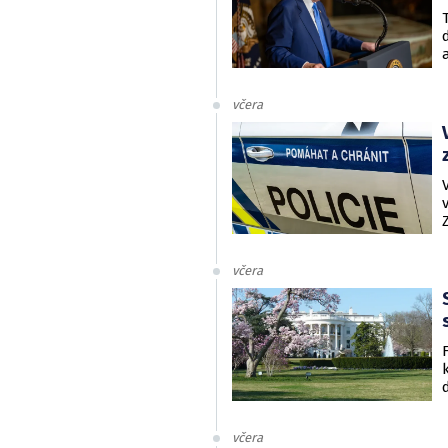
včera
včera
včera