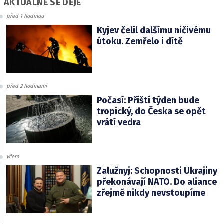
AKTUÁLNĚ SE DĚJE
před 1 hodinou
Kyjev čelil dalšímu ničivému
útoku. Zemřelo i dítě
před 2 hodinami
Počasí: Příští týden bude
tropický, do Česka se opět
vrátí vedra
včera
Zalužnyj: Schopnosti Ukrajiny
překonávají NATO. Do aliance
zřejmě nikdy nevstoupíme