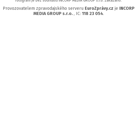
fotografií je bez souhlasu INCORP MEDIA GROUP s.r.o. zakázáno.
Provozovatelem zpravodajského serveru
EuroZprávy.cz
je
INCORP
MEDIA GROUP s.r.o.
, IC:
118 23 054
.