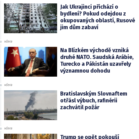
Jak Ukrajinci přichází o
bydlení? Pokud odejdou z
okupovaných oblastí, Rusové
jim dům zabaví
včera
Na Blízkém východě vzniká
druhé NATO. Saudská Arábie,
Turecko a Pákistán uzavřely
významnou dohodu
včera
Bratislavským Slovnaftem
otřásl výbuch, rafinérii
zachvátil požár
včera
Trump se opět pokouší