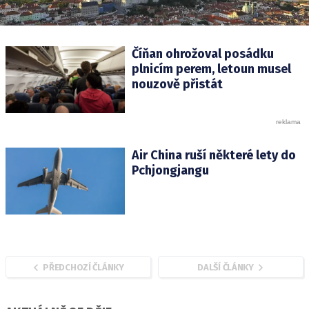
Číňan ohrožoval posádku
plnicím perem, letoun musel
nouzově přistát
Air China ruší některé lety do
Pchjongjangu
PŘEDCHOZÍ ČLÁNKY
DALŠÍ ČLÁNKY