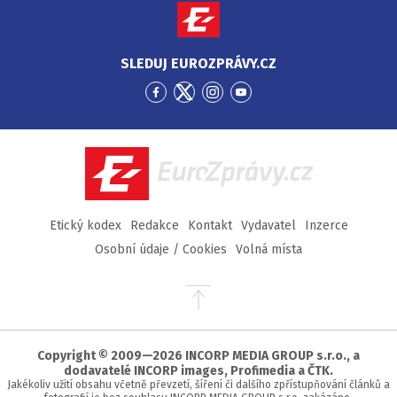
SLEDUJ EUROZPRÁVY.CZ
Přejít
Přejít
Přejít
Přejít
na
na
na
na
Facebook
Twitter
Instagram
YouTube
EuroZprávy.cz
Etický kodex
Redakce
Kontakt
Vydavatel
Inzerce
Osobní údaje / Cookies
Volná místa
Přejít
na
začátek
stránky
Copyright © 2009—2026 INCORP MEDIA GROUP s.r.o., a
dodavatelé INCORP images, Profimedia a ČTK.
Jakékoliv užití obsahu včetně převzetí, šíření či dalšího zpřístupňování článků a