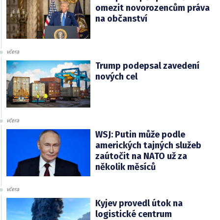
omezit novorozencům práva
na občanství
včera
Trump podepsal zavedení
nových cel
včera
WSJ: Putin může podle
amerických tajných služeb
zaútočit na NATO už za
několik měsíců
včera
Kyjev provedl útok na
logistické centrum