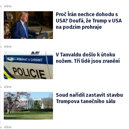
včera
Proč Írán nechce dohodu s
USA? Doufá, že Trump v USA
na podzim prohraje
včera
V Tanvaldu došlo k útoku
nožem. Tři lidé jsou zranění
včera
Soud nařídil zastavit stavbu
Trumpova tanečního sálu
včera