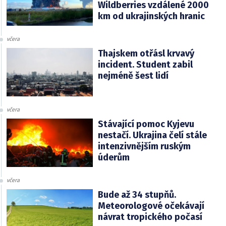
Wildberries vzdálené 2000
km od ukrajinských hranic
včera
Thajskem otřásl krvavý
incident. Student zabil
nejméně šest lidí
včera
Stávající pomoc Kyjevu
nestačí. Ukrajina čelí stále
intenzivnějším ruským
úderům
včera
Bude až 34 stupňů.
Meteorologové očekávají
návrat tropického počasí