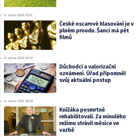
6. srpna 2026 22:01
České oscarové hlasování je v
plném proudu. Šanci má pět
filmů
6. srpna 2026 20:10
Důchodci a valorizační
oznámení. Úřad připomněl
svůj aktuální postup
6. srpna 2026 18:56
Knížáka posmrtně
rehabilitovali. Za minulého
režimu strávil měsíce ve
vazbě