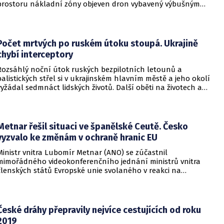
prostoru nákladní zóny objeven dron vybavený výbušným
zařízením. Incident se odehrál v bezprostřední blízkosti
ukrajinského nákladního letounu a vyžádal si dočasné
přerušení provozu i odklonění několika letů.
Počet mrtvých po ruském útoku stoupá. Ukrajině
chybí interceptory
Rozsáhlý noční útok ruských bezpilotních letounů a
balistických střel si v ukrajinském hlavním městě a jeho okolí
vyžádal sedmnáct lidských životů. Další oběti na životech a
desítky zraněných hlásí také regiony Charkiv a Doněck,
přičemž celková bilance dosavadních střetů vzrostla na
nejméně dvacet jedna mrtvých.
Metnar řešil situaci ve španělské Ceutě. Česko
vyzvalo ke změnám v ochraně hranic EU
Ministr vnitra Lubomír Metnar (ANO) se zúčastnil
mimořádného videokonferenčního jednání ministrů vnitra
členských států Evropské unie svolaného v reakci na
migrační situaci ve španělské exklávě Ceuta. Hlavním
tématem byl aktuální vývoj, přijatá opatření i další postup
při ochraně vnějších hranic Evropské unie.
České dráhy přepravily nejvíce cestujících od roku
2019