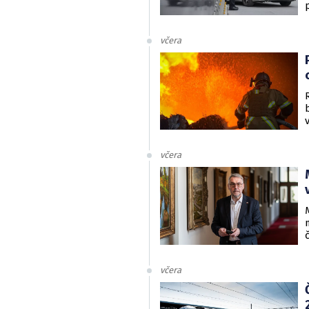
včera
včera
včera