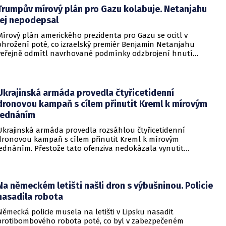
Trumpův mírový plán pro Gazu kolabuje. Netanjahu
jej nepodepsal
Mírový plán amerického prezidenta pro Gazu se ocitl v
ohrožení poté, co izraelský premiér Benjamin Netanjahu
veřejně odmítl navrhované podmínky odzbrojení hnutí
Hamás. Zatímco šéf Bílého domu dříve tvrdil, že Izrael je s
předběžnou dohodou spokojen, izraelská vláda dala jasně
najevo, že finální text nepodepsala.
Ukrajinská armáda provedla čtyřicetidenní
dronovou kampaň s cílem přinutit Kreml k mírovým
jednáním
Ukrajinská armáda provedla rozsáhlou čtyřicetidenní
dronovou kampaň s cílem přinutit Kreml k mírovým
jednáním. Přestože tato ofenziva nedokázala vynutit
okamžité příměří, způsobila obrovské a citelné škody v ruské
ojenské i civilní logistice.
Na německém letišti našli dron s výbušninou. Policie
nasadila robota
Německá policie musela na letišti v Lipsku nasadit
protibombového robota poté, co byl v zabezpečeném