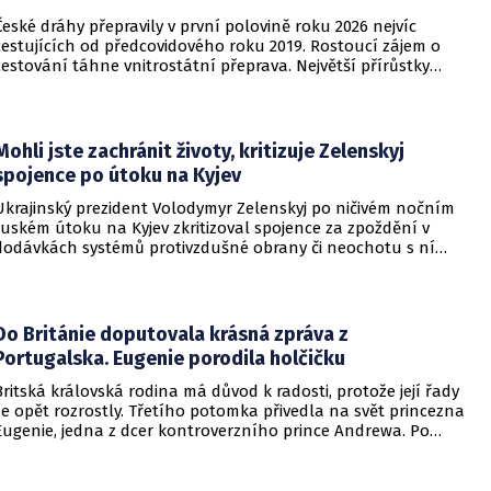
České dráhy přepravily v první polovině roku 2026 nejvíc
cestujících od předcovidového roku 2019. Rostoucí zájem o
cestování táhne vnitrostátní přeprava. Největší přírůstky
cestujících zaznamenal dopravce v rámci regionálních
dopravních systémů a na vybraných dálkových linkách s
velkým konkurenčním potenciálem, především v porovnání s
individuálním motorismem.
Mohli jste zachránit životy, kritizuje Zelenskyj
spojence po útoku na Kyjev
Ukrajinský prezident Volodymyr Zelenskyj po ničivém nočním
ruském útoku na Kyjev zkritizoval spojence za zpoždění v
dodávkách systémů protivzdušné obrany či neochotu s ní
pomoci. Podle Zelenského by mělo dojít i k uvalení dalších
sankcí na Rusko.
Do Británie doputovala krásná zpráva z
Portugalska. Eugenie porodila holčičku
Britská královská rodina má důvod k radosti, protože její řady
se opět rozrostly. Třetího potomka přivedla na svět princezna
Eugenie, jedna z dcer kontroverzního prince Andrewa. Po
dvou chlapcích se dočkala i holčičky.