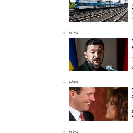
včera
včera
včera