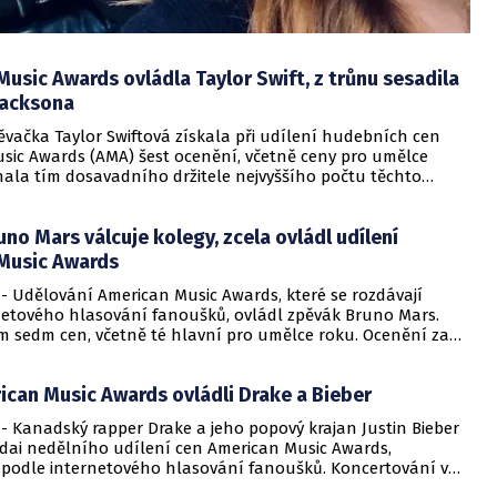
usic Awards ovládla Taylor Swift, z trůnu sesadila
Jacksona
ěvačka Taylor Swiftová získala při udílení hudebních cen
sic Awards (AMA) šest ocenění, včetně ceny pro umělce
nala tím dosavadního držitele nejvyššího počtu těchto
le popu Michaela Jacksona. Devětadvacetiletá umělkyně, která
MA opanovala i v loňském roce, byla také vyznamenána
no Mars válcuje kolegy, zcela ovládl udílení
ou pro umělce desetiletí.
Music Awards
 - Udělování American Music Awards, které se rozdávají
netového hlasování fanoušků, ovládl zpěvák Bruno Mars.
em sedm cen, včetně té hlavní pro umělce roku. Ocenění za
zásluhy získala soulová legenda Diana Rossová. Hold jí na
ce vzadli exprezident Barack Obama s manželkou Michelle.
can Music Awards ovládli Drake a Bieber
- Kanadský rapper Drake a jeho popový krajan Justin Bieber
ezdai nedělního udílení cen American Music Awards,
 podle internetového hlasování fanoušků. Koncertování v
zahájil Bruno Mars, na pódiu se ukázal také britský zpěvák