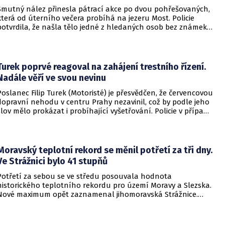
Smutný nález přinesla pátrací akce po dvou pohřešovaných,
která od úterního večera probíhá na jezeru Most. Policie
potvrdila, že našla tělo jedné z hledaných osob bez známek
života. Pátrání po druhém člověku pokračuje.
Turek poprvé reagoval na zahájení trestního řízení.
Nadále věří ve svou nevinu
Poslanec Filip Turek (Motoristé) je přesvědčen, že červencovou
dopravní nehodu v centru Prahy nezavinil, což by podle jeho
slov mělo prokázat i probíhající vyšetřování. Policie v případu
zahájila trestní řízení a zároveň nařídila znalecké zkoumání.
Nikdo zatím nebyl obviněn.
Moravský teplotní rekord se měnil potřetí za tři dny.
Ve Strážnici bylo 41 stupňů
Potřetí za sebou se ve středu posouvala hodnota
historického teplotního rekordu pro území Moravy a Slezska.
Nové maximum opět zaznamenal jihomoravská Strážnice.
Vyvrcholila tak nynější vlna veder, v dalších dnech se
ochladí.