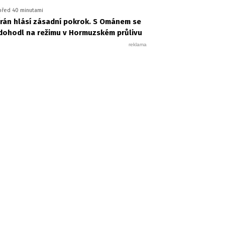
před 40 minutami
Írán hlásí zásadní pokrok. S Ománem se
dohodl na režimu v Hormuzském průlivu