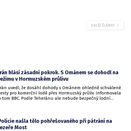
DALŠÍ ČLÁNKY
Írán hlásí zásadní pokrok. S Ománem se dohodl na
režimu v Hormuzském průlivu
Írán uvedl, že dosáhl dohody s Ománem ohledně schválené
cesty pro komerční lodě přes Hormuzský průliv. Informovala
o tom BBC. Podle Teheránu ale nebude bezpečný lodní
provoz zcela zaručen kvůli aktivitám Američanů.
Policie našla tělo pohřešovaného při pátrání na
jezeře Most