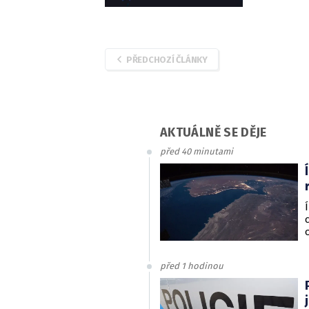
Sting.
PŘEDCHOZÍ ČLÁNKY
AKTUÁLNĚ SE DĚJE
před 40 minutami
před 1 hodinou