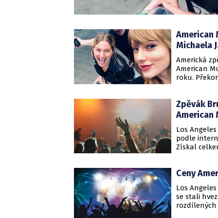
American M
Michaela 
Americká zp
American Mu
roku. Překo
trofejí, krá
předávání A
Zpěvák Bru
čestnou cen
American 
Los Angeles
podle inter
Získal celk
celoživotní 
videonahráv
Ceny Ameri
Los Angeles 
se stali hv
rozdílených
Los Angeles 