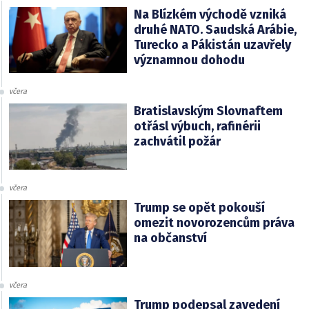
Na Blízkém východě vzniká
druhé NATO. Saudská Arábie,
Turecko a Pákistán uzavřely
významnou dohodu
včera
Bratislavským Slovnaftem
otřásl výbuch, rafinérii
zachvátil požár
včera
Trump se opět pokouší
omezit novorozencům práva
na občanství
včera
Trump podepsal zavedení