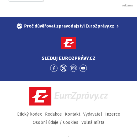
Proč důvěřovat zpravodajství EuroZprávy.cz
SLEDUJ EUROZPRÁVY.CZ
Přejít
Přejít
Přejít
Přejít
na
na
na
na
Facebook
Twitter
Instagram
YouTube
EuroZprávy.cz
Etický kodex
Redakce
Kontakt
Vydavatel
Inzerce
Osobní údaje / Cookies
Volná místa
Přejít