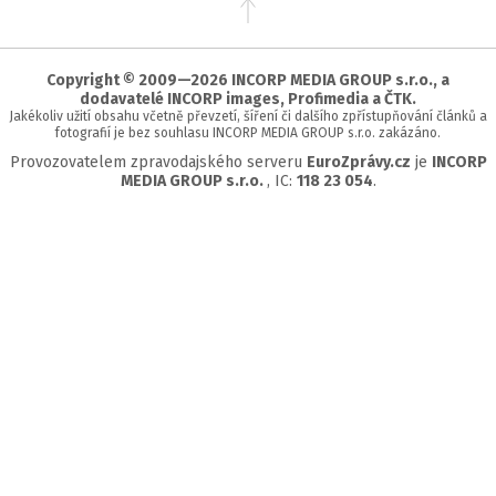
na
začátek
stránky
Copyright © 2009—2026 INCORP MEDIA GROUP s.r.o., a
dodavatelé INCORP images, Profimedia a ČTK.
Jakékoliv užití obsahu včetně převzetí, šíření či dalšího zpřístupňování článků a
fotografií je bez souhlasu INCORP MEDIA GROUP s.r.o. zakázáno.
Provozovatelem zpravodajského serveru
EuroZprávy.cz
je
INCORP
MEDIA GROUP s.r.o.
, IC:
118 23 054
.