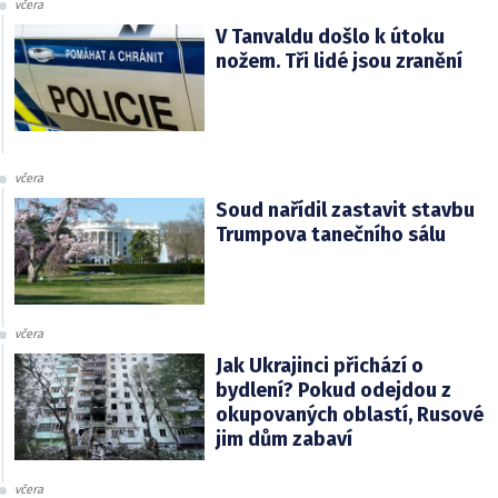
včera
V Tanvaldu došlo k útoku
nožem. Tři lidé jsou zranění
včera
Soud nařídil zastavit stavbu
Trumpova tanečního sálu
včera
Jak Ukrajinci přichází o
bydlení? Pokud odejdou z
okupovaných oblastí, Rusové
jim dům zabaví
včera