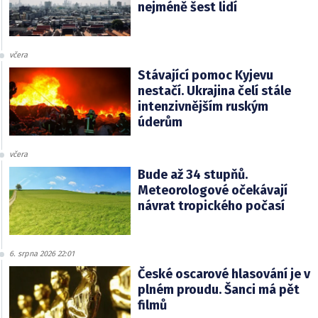
nejméně šest lidí
včera
Stávající pomoc Kyjevu
nestačí. Ukrajina čelí stále
intenzivnějším ruským
úderům
včera
Bude až 34 stupňů.
Meteorologové očekávají
návrat tropického počasí
6. srpna 2026 22:01
České oscarové hlasování je v
plném proudu. Šanci má pět
filmů