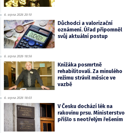
6. srpna 2026 20:10
Důchodci a valorizační
oznámení. Úřad připomněl
svůj aktuální postup
6. srpna 2026 18:56
Knížáka posmrtně
rehabilitovali. Za minulého
režimu strávil měsíce ve
vazbě
6. srpna 2026 18:03
V Česku dochází lék na
rakovinu prsu. Ministerstvo
přišlo s neotřelým řešením