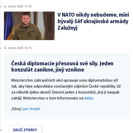
6. srpna 2026 17:18
V NATO nikdy nebudeme, míní
bývalý šéf ukrajinské armády
Zalužnyj
6. srpna 2026 16:14
Česká diplomacie přesouvá své síly. Jeden
konzulát zanikne, jiný vznikne
Ministerstvo zahraničních věcí upravuje svou diplomatickou síť
tak, aby lépe odpovídala současným zájmům České republiky. Už
za několik týdnu ukončí činnost jeden z konzulátů, jiný ji naopak
zahájí. Ministerstvo o tom informovalo na
webu
.
Zdroj:
Jan Hrabě
DALŠÍ ZPRÁVY