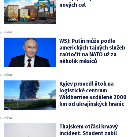
nových cel
včera
WSJ: Putin může podle
amerických tajných služeb
zaútočit na NATO už za
několik měsíců
včera
Kyjev provedl útok na
logistické centrum
Wildberries vzdálené 2000
km od ukrajinských hranic
včera
Thajskem otřásl krvavý
incident. Student zabil