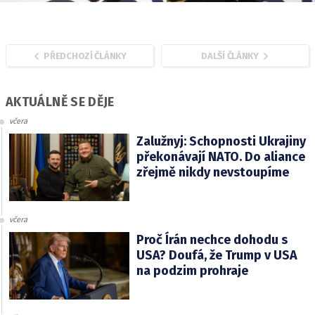
PŘEDCHOZÍ ČLÁNKY
DALŠÍ ČLÁNKY
AKTUÁLNĚ SE DĚJE
včera
Zalužnyj: Schopnosti Ukrajiny
překonávají NATO. Do aliance
zřejmě nikdy nevstoupíme
včera
Proč Írán nechce dohodu s
USA? Doufá, že Trump v USA
na podzim prohraje