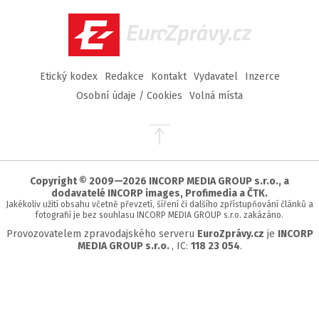
Facebook
Twitter
Instagram
YouTube
EuroZprávy.cz
Etický kodex
Redakce
Kontakt
Vydavatel
Inzerce
Osobní údaje / Cookies
Volná místa
Přejít
na
začátek
stránky
Copyright © 2009—2026 INCORP MEDIA GROUP s.r.o., a
dodavatelé INCORP images, Profimedia a ČTK.
Jakékoliv užití obsahu včetně převzetí, šíření či dalšího zpřístupňování článků a
fotografií je bez souhlasu INCORP MEDIA GROUP s.r.o. zakázáno.
Provozovatelem zpravodajského serveru
EuroZprávy.cz
je
INCORP
MEDIA GROUP s.r.o.
, IC:
118 23 054
.