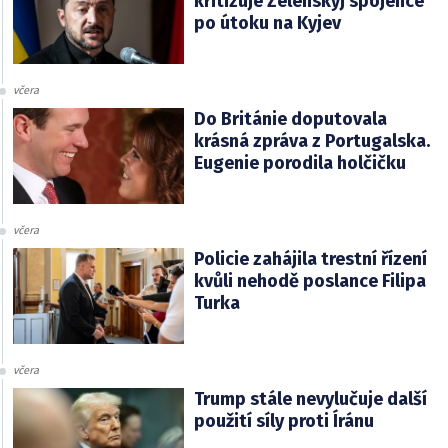
kritizuje Zelenskyj spojence
po útoku na Kyjev
včera
Do Británie doputovala
krásná zpráva z Portugalska.
Eugenie porodila holčičku
včera
Policie zahájila trestní řízení
kvůli nehodě poslance Filipa
Turka
včera
Trump stále nevylučuje další
použití síly proti Íránu