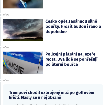
včera
Česko opět zasáhnou silné
bouřky. Hrozit budou i ráno a
dopoledne
včera
Policejní pátrání na jezeře
Most. Dva lidé se pohřešují
po úterní bouřce
včera
Trumpovi chodil ozbrojený muž po golfovém
hřišti. Našly se u něj zbraně