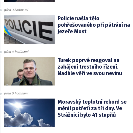
před 3 hodinami
Policie našla tělo
pohřešovaného při pátrání na
jezeře Most
před 4 hodinami
Turek poprvé reagoval na
zahájení trestního řízení.
Nadále věří ve svou nevinu
před 5 hodinami
Moravský teplotní rekord se
měnil potřetí za tři dny. Ve
Strážnici bylo 41 stupňů