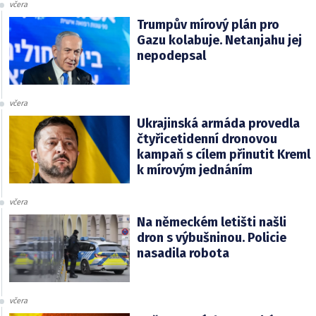
včera
Trumpův mírový plán pro
Gazu kolabuje. Netanjahu jej
nepodepsal
včera
Ukrajinská armáda provedla
čtyřicetidenní dronovou
kampaň s cílem přinutit Kreml
k mírovým jednáním
včera
Na německém letišti našli
dron s výbušninou. Policie
nasadila robota
včera