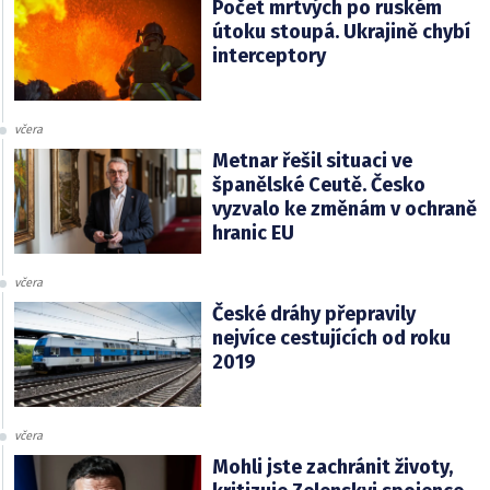
Počet mrtvých po ruském
útoku stoupá. Ukrajině chybí
interceptory
včera
Metnar řešil situaci ve
španělské Ceutě. Česko
vyzvalo ke změnám v ochraně
hranic EU
včera
České dráhy přepravily
nejvíce cestujících od roku
2019
včera
Mohli jste zachránit životy,