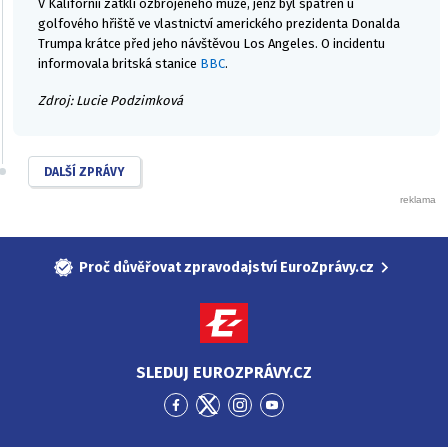
V Kalifornii zatkli ozbrojeného muže, jenž byl spatřen u
golfového hřiště ve vlastnictví amerického prezidenta Donalda
Trumpa krátce před jeho návštěvou Los Angeles. O incidentu
informovala britská stanice
BBC
.
Zdroj: Lucie Podzimková
DALŠÍ ZPRÁVY
Proč důvěřovat zpravodajství EuroZprávy.cz
SLEDUJ EUROZPRÁVY.CZ
Přejít
Přejít
Přejít
Přejít
na
na
na
na