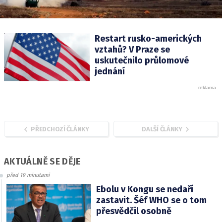
Restart rusko-amerických
vztahů? V Praze se
uskutečnilo průlomové
jednání
PŘEDCHOZÍ ČLÁNKY
DALŠÍ ČLÁNKY
AKTUÁLNĚ SE DĚJE
před 19 minutami
Ebolu v Kongu se nedaří
zastavit. Šéf WHO se o tom
přesvědčil osobně