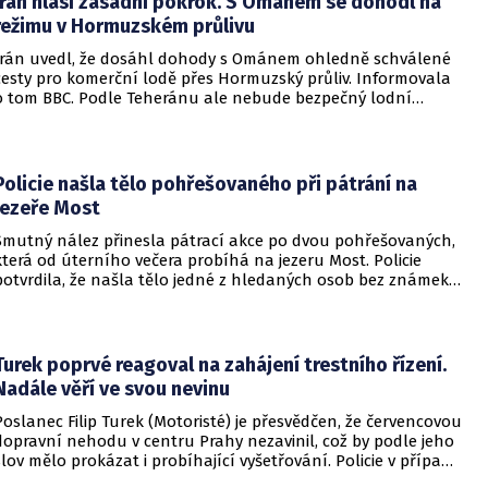
Írán hlásí zásadní pokrok. S Ománem se dohodl na
režimu v Hormuzském průlivu
Írán uvedl, že dosáhl dohody s Ománem ohledně schválené
cesty pro komerční lodě přes Hormuzský průliv. Informovala
o tom BBC. Podle Teheránu ale nebude bezpečný lodní
provoz zcela zaručen kvůli aktivitám Američanů.
Policie našla tělo pohřešovaného při pátrání na
jezeře Most
Smutný nález přinesla pátrací akce po dvou pohřešovaných,
která od úterního večera probíhá na jezeru Most. Policie
potvrdila, že našla tělo jedné z hledaných osob bez známek
života. Pátrání po druhém člověku pokračuje.
Turek poprvé reagoval na zahájení trestního řízení.
Nadále věří ve svou nevinu
Poslanec Filip Turek (Motoristé) je přesvědčen, že červencovou
dopravní nehodu v centru Prahy nezavinil, což by podle jeho
slov mělo prokázat i probíhající vyšetřování. Policie v případu
zahájila trestní řízení a zároveň nařídila znalecké zkoumání.