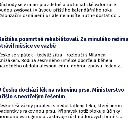
Důchody se v rámci pravidelné a automatické valorizace
budou zvyšovat i v úvodu příštího kalendářního roku.
Valorizační oznámení už ale nemusíte nutně dostat do
schránky. Pokud ho člověk chce mít na papíře, může si o něj
požádat.
Knížáka posmrtně rehabilitovali. Za minulého režimu
strávil měsíce ve vazbě
Česko se v pátek - tedy již zítra - rozloučí s Milanem
Knížákem. Rodina zesnulého umělce obdržela během
náročného období alespoň jednu dobrou zprávu. Jeden z
pražských obvodních soudů Knížáka definitivně rehabilitoval
za vazební stíhání v dobách komunistického režimu.
V Česku dochází lék na rakovinu prsu. Ministerstvo
přišlo s neotřelým řešením
Česko řeší vážný problém s nedostatkem léku, který berou
pacientky s rakovinou prsu. Přípravek totiž blokuje účinky
hormonu estrogenu a zastavuje růst nádorových buněk.
Pomoci má zvláštní léčebný program, který připravilo
ministerstvo zdravotnictví.