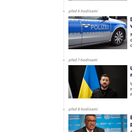
před 6 hodinami
před 7 hodinami
před 8 hodinami