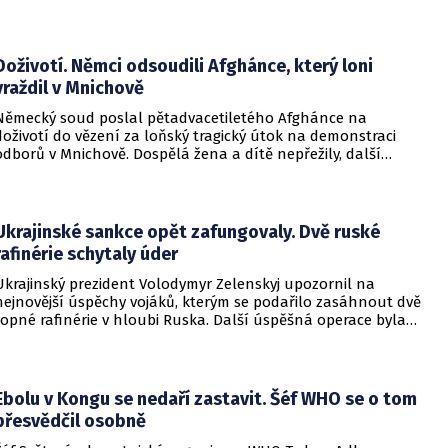
Zásadní roli sehrály stopy DNA. Pro muže si došla zásahová
jednotka.
Doživotí. Němci odsoudili Afghánce, který loni
vraždil v Mnichově
Německý soud poslal pětadvacetiletého Afghánce na
doživotí do vězení za loňský tragický útok na demonstraci
odborů v Mnichově. Dospělá žena a dítě nepřežily, další
desítky lidí utrpěli zranění. O soudním rozhodnutí
informovala DW.
Ukrajinské sankce opět zafungovaly. Dvě ruské
rafinérie schytaly úder
Ukrajinský prezident Volodymyr Zelenskyj upozornil na
nejnovější úspěchy vojáků, kterým se podařilo zasáhnout dvě
ropné rafinérie v hloubi Ruska. Další úspěšná operace byla
provedena v Černém moři.
Ebolu v Kongu se nedaří zastavit. Šéf WHO se o tom
přesvědčil osobně