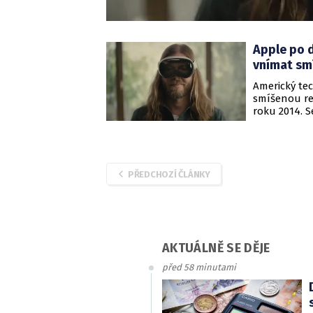
Apple po d
vnímat sm
Americký te
smíšenou rea
roku 2014. S
3499 dolarů 
PŘEDCHOZÍ ČLÁNKY
AKTUÁLNĚ SE DĚJE
před 58 minutami