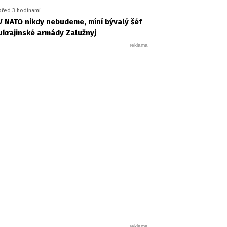
před 3 hodinami
V NATO nikdy nebudeme, míní bývalý šéf
ukrajinské armády Zalužnyj