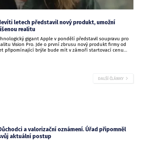
evíti letech představil nový produkt, umožní
íšenou realitu
chnologický gigant Apple v pondělí představil soupravu pro
litu Vision Pro. Jde o první zbrusu nový produkt firmy od
et připomínající brýle bude mít v zámoří startovací cenu
(více než 76 tisíc korun).
DALŠÍ ČLÁNKY
Důchodci a valorizační oznámení. Úřad připomněl
svůj aktuální postup