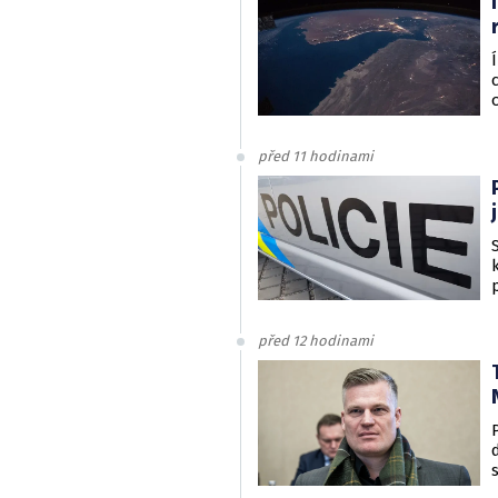
před 11 hodinami
před 12 hodinami