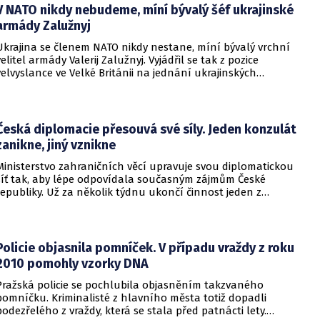
V NATO nikdy nebudeme, míní bývalý šéf ukrajinské
armády Zalužnyj
Ukrajina se členem NATO nikdy nestane, míní bývalý vrchní
velitel armády Valerij Zalužnyj. Vyjádřil se tak z pozice
velvyslance ve Velké Británii na jednání ukrajinských
diplomatů v Kyjevě. Představitele své země nabádal k tomu,
aby se snažila uzavřít jiné aliance.
Česká diplomacie přesouvá své síly. Jeden konzulát
zanikne, jiný vznikne
Ministerstvo zahraničních věcí upravuje svou diplomatickou
síť tak, aby lépe odpovídala současným zájmům České
republiky. Už za několik týdnu ukončí činnost jeden z
konzulátů, jiný ji naopak zahájí. Ministerstvo o tom
informovalo na webu.
Policie objasnila pomníček. V případu vraždy z roku
2010 pomohly vzorky DNA
Pražská policie se pochlubila objasněním takzvaného
pomníčku. Kriminalisté z hlavního města totiž dopadli
podezřelého z vraždy, která se stala před patnácti lety.