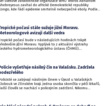
Šéf Světové zdravotnické organizace WHO Tedros Adhanom
Ghebreyesus zavítal do africké Demokratické republiky
Kongo, kde řádí epidemie smrtelně nebezpečné eboly. Podle
Ghebreyesuse se nemoc šíří rychleji, než se zdravotníkům
daří zintenzivňovat boj s chorobou.
Tropické počasí stále sužuje jižní Moravu.
Meteorologové avizují další vedra
Tropické počasí bude v následujících hodinách trápit
především jižní Moravu. Vyplývá to z aktuální výstrahy
Českého hydrometeorologického ústavu (ČHMÚ).
Meteorologové zároveň avizují, že již o víkendu by se horké
počasí mělo vrátit i na další místa v republice.
Policie vyšetřuje násilný čin na Valašsku. Zadržela
podezřelého
Policisté se zabývají násilným činem v Újezd u Valašských
Klobouk ve Zlínském kraji. Jedna osoba skončila v péči lékařů,
další člověk se nachází v policejním zadržení. Nikomu
nehrozí žádné nebezpečí.