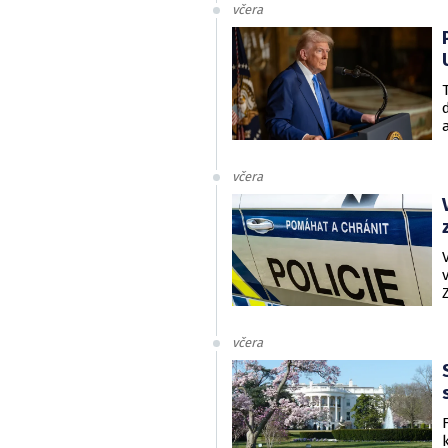
včera
včera
včera