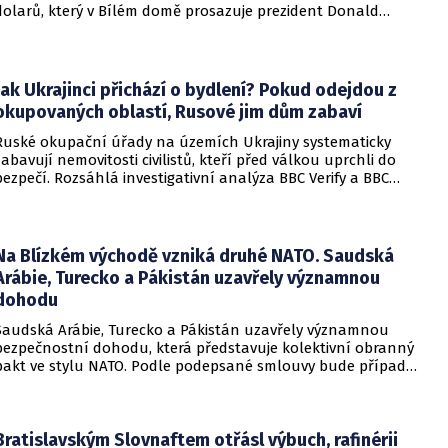
dolarů, který v Bílém domě prosazuje prezident Donald
Trump. Páteční rozhodnutí představuje vážnou překážku pro
administrativu a otevírá cestu k právní bitvě před Nejvyšším
soudem.
Jak Ukrajinci přichází o bydlení? Pokud odejdou z
okupovaných oblastí, Rusové jim dům zabaví
Ruské okupační úřady na územích Ukrajiny systematicky
zabavují nemovitosti civilistů, kteří před válkou uprchli do
bezpečí. Rozsáhlá investigativní analýza BBC Verify a BBC
Russian odhalila, že od roku 2024 bylo identifikováno k
zabavení nebo již přímo zkonfiskováno přes 34 tisíc domů a
bytů.
Na Blízkém východě vzniká druhé NATO. Saudská
Arábie, Turecko a Pákistán uzavřely významnou
dohodu
Saudská Arábie, Turecko a Pákistán uzavřely významnou
bezpečnostní dohodu, která představuje kolektivní obranný
pakt ve stylu NATO. Podle podepsané smlouvy bude případný
útok na některou z těchto tří zemí považován za útok na
všechny členy aliance, což má posílit odstrašující sílu v
regionu.
Bratislavským Slovnaftem otřásl výbuch, rafinérii