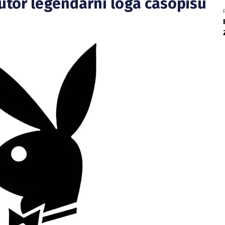
autor legendární loga časopisu