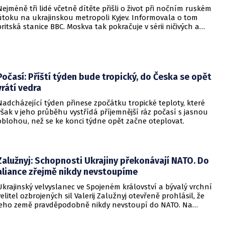
Nejméně tři lidé včetně dítěte přišli o život při nočním ruském
útoku na ukrajinskou metropoli Kyjev. Informovala o tom
britská stanice BBC. Moskva tak pokračuje v sérii ničivých a
smrtících útoků na hlavní město sousední země.
Počasí: Příští týden bude tropický, do Česka se opět
vrátí vedra
Nadcházející týden přinese zpočátku tropické teploty, které
však v jeho průběhu vystřídá příjemnější ráz počasí s jasnou
oblohou, než se ke konci týdne opět začne oteplovat.
Zalužnyj: Schopnosti Ukrajiny překonávají NATO. Do
aliance zřejmě nikdy nevstoupíme
Ukrajinský velvyslanec ve Spojeném království a bývalý vrchní
velitel ozbrojených sil Valerij Zalužnyj otevřeně prohlásil, že
jeho země pravděpodobně nikdy nevstoupí do NATO. Na
setkání s evropskými velvyslanci uvedl, že se v otázce členství
pohyboval celá léta, avšak současná realita ukazuje, že