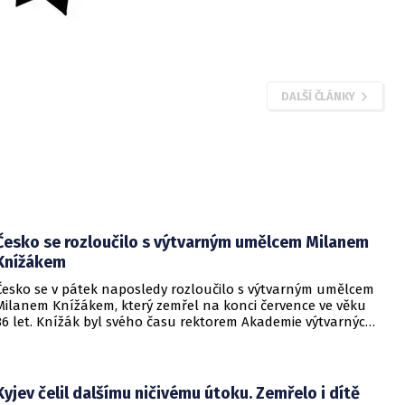
DALŠÍ ČLÁNKY
Česko se rozloučilo s výtvarným umělcem Milanem
Knížákem
Česko se v pátek naposledy rozloučilo s výtvarným umělcem
Milanem Knížákem, který zemřel na konci července ve věku
86 let. Knížák byl svého času rektorem Akademie výtvarných
umění a ředitelem Národní galerie.
Kyjev čelil dalšímu ničivému útoku. Zemřelo i dítě