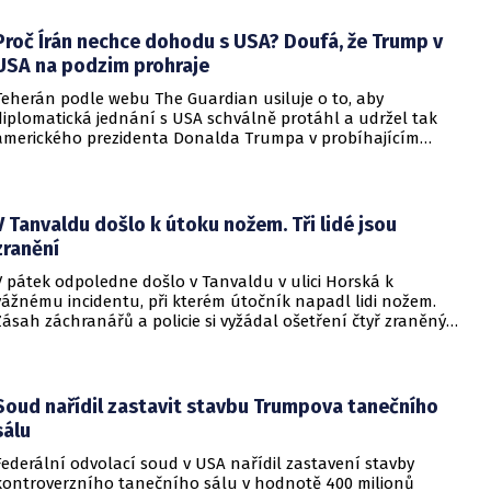
alianční standardy jsou pro Kyjev v současné podobě
nedosažitelné.
Proč Írán nechce dohodu s USA? Doufá, že Trump v
USA na podzim prohraje
Teherán podle webu The Guardian usiluje o to, aby
diplomatická jednání s USA schválně protáhl a udržel tak
amerického prezidenta Donalda Trumpa v probíhajícím
konfliktu až do podzimních voleb do Kongresu. Cílem íránské
strany je uštědřit americkému prezidentovi politickou ránu,
která by se mohla vyrovnat krizi s americkými teheránskými
rukojmími za prezidenta Jimmyho Cartera.
V Tanvaldu došlo k útoku nožem. Tři lidé jsou
zranění
V pátek odpoledne došlo v Tanvaldu v ulici Horská k
vážnému incidentu, při kterém útočník napadl lidi nožem.
Zásah záchranářů a policie si vyžádal ošetření čtyř zraněných
osob, přičemž tři z nich utrpěly těžká poranění.
Soud nařídil zastavit stavbu Trumpova tanečního
sálu
Federální odvolací soud v USA nařídil zastavení stavby
kontroverzního tanečního sálu v hodnotě 400 milionů