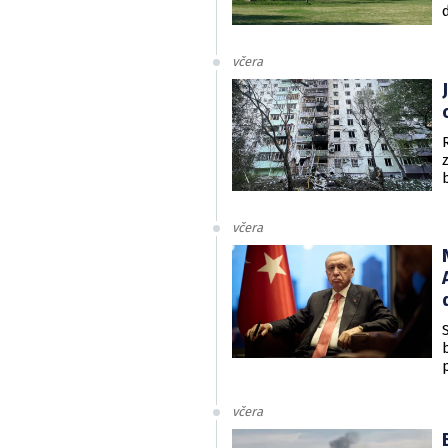
včera
včera
včera