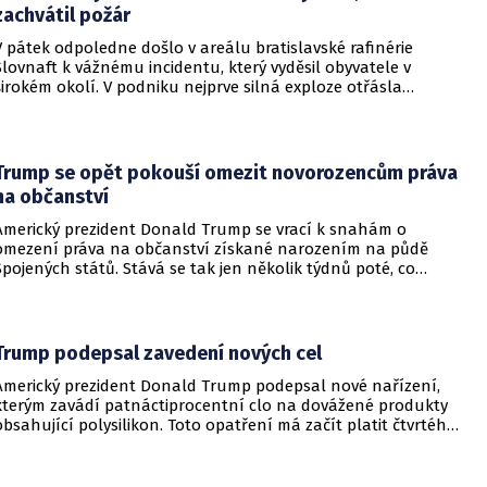
zachvátil požár
V pátek odpoledne došlo v areálu bratislavské rafinérie
Slovnaft k vážnému incidentu, který vyděsil obyvatele v
širokém okolí. V podniku nejprve silná exploze otřásla
budovami a následně vypukl rozsáhlý požár.
Trump se opět pokouší omezit novorozencům práva
na občanství
Americký prezident Donald Trump se vrací k snahám o
omezení práva na občanství získané narozením na půdě
Spojených států. Stává se tak jen několik týdnů poté, co
Nejvyšší soud Spojených států odmítl jeho předchozí plošší
pokus o zrušení této dlouholeté praxe.
Trump podepsal zavedení nových cel
Americký prezident Donald Trump podepsal nové nařízení,
kterým zavádí patnáctiprocentní clo na dovážené produkty
obsahující polysilikon. Toto opatření má začít platit čtvrtého
prosince a jeho hlavním úkolem je podpořit domácí
dodavatelské řetězce v oblasti mikročipů i solárních panelů.