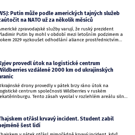
WSJ: Putin může podle amerických tajných služeb
zaútočit na NATO už za několik měsíců
Americké zpravodajské služby varují, že ruský prezident
Vladimir Putin by mohl v období mezi letošním podzimem a
rokem 2029 vyzkoušet odhodlání aliance prostřednictvím
omezeného útoku. Cílem takových kroků by nebylo zabrání
území, ale snaha otestovat, zda členské státy dodrží své
závazky o kolektivní obraně. Tyto znepokojivé scénáře
přicházejí v době, kdy Moskva čelí rostoucímu tlaku kvůli
Kyjev provedl útok na logistické centrum
situaci na ukrajinské frontě. Masivní škody, které ukrajinské
Wildberries vzdálené 2000 km od ukrajinských
drony způsobují ruskému zázemí, totiž Kreml zahnaly do
hranic
kouta.
Ukrajinské drony provedly v pátek brzy ráno útok na
logistické centrum společnosti Wildberries v ruském
Jekatěrinburgu. Tento zásah vyvolal v rozlehlém areálu silný
požár a potvrdil rostoucí dosah ukrajinských bezpilotních
systémů hluboko v ruském vnitrozemí. Společnost posléze
potvrdila, že zasažené zařízení spravuje společný podnik
RWB, který řídí veškeré logistické operace.
Thajskem otřásl krvavý incident. Student zabil
nejméně šest lidí
Thajskem v pátek otřásl mimořádně krvavý incident, když