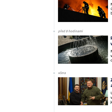
před 8 hodinami
včera