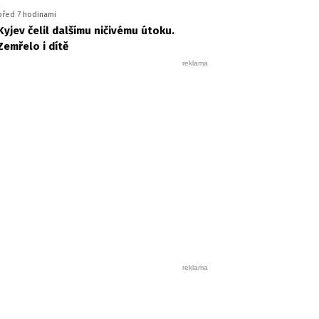
před 7 hodinami
Kyjev čelil dalšímu ničivému útoku.
Zemřelo i dítě