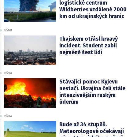
logistické centrum
Wildberries vzdálené 2000
km od ukrajinských hranic
včera
Thajskem otřásl krvavý
incident. Student zabil
nejméně šest lidí
včera
Stávající pomoc Kyjevu
nestačí. Ukrajina čelí stále
intenzivnějším ruským
úderům
včera
Bude až 34 stupňů.
Meteorologové očekávají