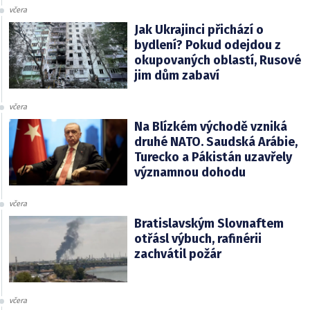
včera
Jak Ukrajinci přichází o
bydlení? Pokud odejdou z
okupovaných oblastí, Rusové
jim dům zabaví
včera
Na Blízkém východě vzniká
druhé NATO. Saudská Arábie,
Turecko a Pákistán uzavřely
významnou dohodu
včera
Bratislavským Slovnaftem
otřásl výbuch, rafinérii
zachvátil požár
včera