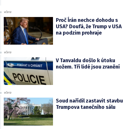
včera
Proč Írán nechce dohodu s
USA? Doufá, že Trump v USA
na podzim prohraje
včera
V Tanvaldu došlo k útoku
nožem. Tři lidé jsou zranění
včera
Soud nařídil zastavit stavbu
Trumpova tanečního sálu