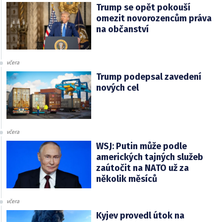
Trump se opět pokouší
omezit novorozencům práva
na občanství
včera
Trump podepsal zavedení
nových cel
včera
WSJ: Putin může podle
amerických tajných služeb
zaútočit na NATO už za
několik měsíců
včera
Kyjev provedl útok na