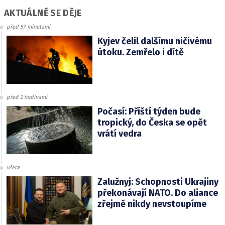
AKTUÁLNĚ SE DĚJE
před 57 minutami
Kyjev čelil dalšímu ničivému
útoku. Zemřelo i dítě
před 2 hodinami
Počasí: Příští týden bude
tropický, do Česka se opět
vrátí vedra
včera
Zalužnyj: Schopnosti Ukrajiny
překonávají NATO. Do aliance
zřejmě nikdy nevstoupíme