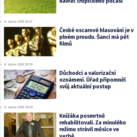
návrat tropického počasí
6. srpna 2026 22:01
České oscarové hlasování je v
plném proudu. Šanci má pět
filmů
6. srpna 2026 20:10
Důchodci a valorizační
oznámení. Úřad připomněl
svůj aktuální postup
6. srpna 2026 18:56
Knížáka posmrtně
rehabilitovali. Za minulého
režimu strávil měsíce ve
vazbě