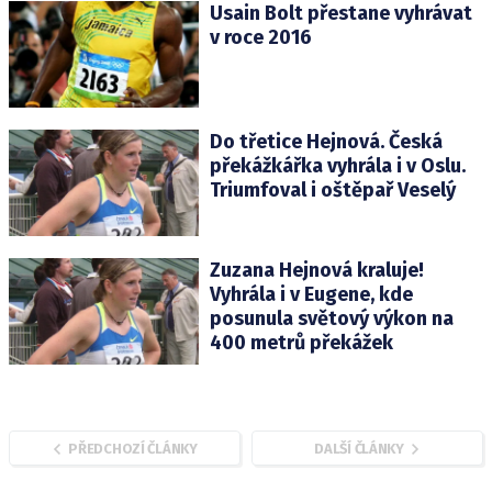
Usain Bolt přestane vyhrávat
v roce 2016
Do třetice Hejnová. Česká
překážkářka vyhrála i v Oslu.
Triumfoval i oštěpař Veselý
Zuzana Hejnová kraluje!
Vyhrála i v Eugene, kde
posunula světový výkon na
400 metrů překážek
PŘEDCHOZÍ ČLÁNKY
DALŠÍ ČLÁNKY