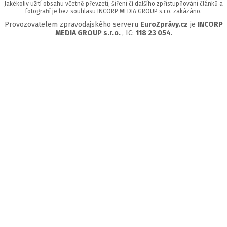
Jakékoliv užití obsahu včetně převzetí, šíření či dalšího zpřístupňování článků a
fotografií je bez souhlasu INCORP MEDIA GROUP s.r.o. zakázáno.
Provozovatelem zpravodajského serveru
EuroZprávy.cz
je
INCORP
MEDIA GROUP s.r.o.
, IC:
118 23 054
.