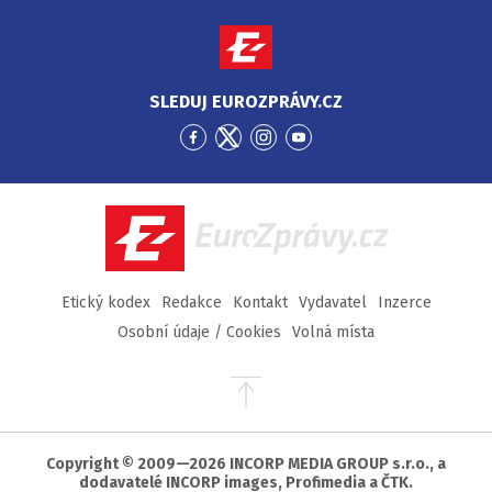
SLEDUJ EUROZPRÁVY.CZ
Přejít
Přejít
Přejít
Přejít
na
na
na
na
Facebook
Twitter
Instagram
YouTube
EuroZprávy.cz
Etický kodex
Redakce
Kontakt
Vydavatel
Inzerce
Osobní údaje / Cookies
Volná místa
Přejít
na
začátek
stránky
Copyright © 2009—2026 INCORP MEDIA GROUP s.r.o., a
dodavatelé INCORP images, Profimedia a ČTK.