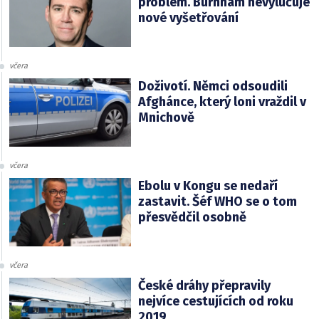
problém. Burnham nevylučuje
nové vyšetřování
včera
Doživotí. Němci odsoudili
Afghánce, který loni vraždil v
Mnichově
včera
Ebolu v Kongu se nedaří
zastavit. Šéf WHO se o tom
přesvědčil osobně
včera
České dráhy přepravily
nejvíce cestujících od roku
2019