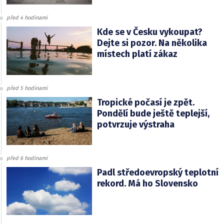
před 4 hodinami
Kde se v Česku vykoupat?
Dejte si pozor. Na několika
místech platí zákaz
před 5 hodinami
Tropické počasí je zpět.
Pondělí bude ještě teplejší,
potvrzuje výstraha
před 6 hodinami
Padl středoevropský teplotní
rekord. Má ho Slovensko