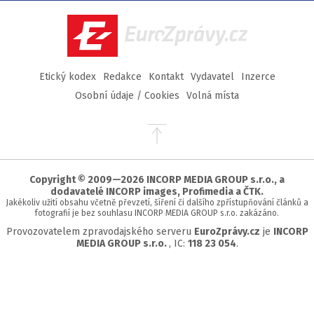
Facebook
Twitter
Instagram
YouTube
EuroZprávy.cz
Etický kodex
Redakce
Kontakt
Vydavatel
Inzerce
Osobní údaje / Cookies
Volná místa
Přejít
na
začátek
stránky
Copyright © 2009—2026 INCORP MEDIA GROUP s.r.o., a
dodavatelé INCORP images, Profimedia a ČTK.
Jakékoliv užití obsahu včetně převzetí, šíření či dalšího zpřístupňování článků a
fotografií je bez souhlasu INCORP MEDIA GROUP s.r.o. zakázáno.
Provozovatelem zpravodajského serveru
EuroZprávy.cz
je
INCORP
MEDIA GROUP s.r.o.
, IC:
118 23 054
.