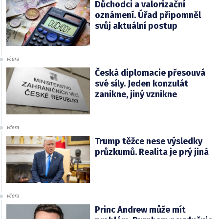
Důchodci a valorizační
oznámení. Úřad připomněl
svůj aktuální postup
včera
Česká diplomacie přesouvá
své síly. Jeden konzulát
zanikne, jiný vznikne
včera
Trump těžce nese výsledky
průzkumů. Realita je prý jiná
včera
Princ Andrew může mít