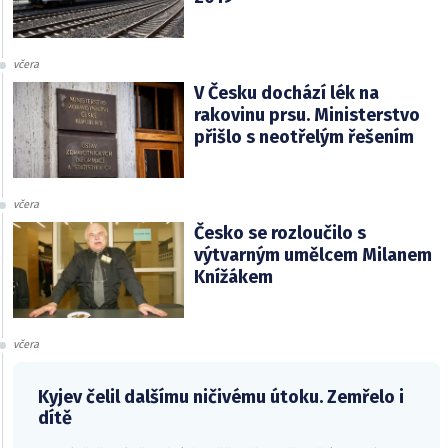
včera
V Česku dochází lék na
rakovinu prsu. Ministerstvo
přišlo s neotřelým řešením
včera
Česko se rozloučilo s
výtvarným umělcem Milanem
Knížákem
včera
Kyjev čelil dalšímu ničivému útoku. Zemřelo i
dítě