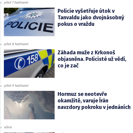
před 7 hodinami
Policie vyšetřuje útok v
Tanvaldu jako dvojnásobný
pokus o vraždu
před 8 hodinami
Záhada muže z Krkonoš
objasněna. Policisté už vědí,
co je zač
před 9 hodinami
Hormuz se neotevře
okamžitě, varuje Írán
navzdory pokroku v jednáních
včera