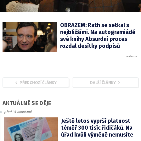
OBRAZEM: Rath se setkal s
nejbližšími. Na autogramiádě
své knihy Absurdní proces
rozdal desítky podpisů
PŘEDCHOZÍ ČLÁNKY
DALŠÍ ČLÁNKY
AKTUÁLNĚ SE DĚJE
před 35 minutami
Ještě letos vyprší platnost
téměř 300 tisíc řidičáků. Na
úřad kvůli výměně nemusíte