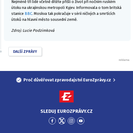
Nejméně tři lidé včetně dítěte přišli o život při nočním ruském
útoku na ukrajinskou metropoli Kyjev. Informovala o tom britská
stanice
BBC
. Moskva tak pokračuje v sérii ničivých a smrtících
útoků na hlavní město sousední země.
Zdroj: Lucie Podzimková
DALŠÍ ZPRÁVY
Proč důvěřovat zpravodajství EuroZprávy.cz
SLEDUJ EUROZPRÁVY.CZ
Přejít
Přejít
Přejít
Přejít
na
na
na
na