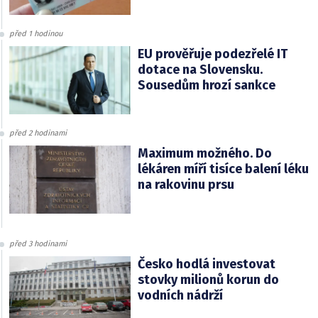
před 1 hodinou
EU prověřuje podezřelé IT
dotace na Slovensku.
Sousedům hrozí sankce
před 2 hodinami
Maximum možného. Do
lékáren míří tisíce balení léku
na rakovinu prsu
před 3 hodinami
Česko hodlá investovat
stovky milionů korun do
vodních nádrží