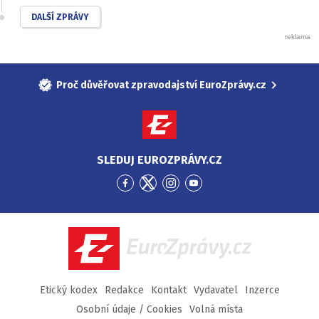
DALŠÍ ZPRÁVY
Proč důvěřovat zpravodajství EuroZprávy.cz
SLEDUJ EUROZPRÁVY.CZ
Přejít
Přejít
Přejít
Přejít
na
na
na
na
Facebook
Twitter
Instagram
YouTube
EuroZprávy.cz
Etický kodex
Redakce
Kontakt
Vydavatel
Inzerce
Osobní údaje / Cookies
Volná místa