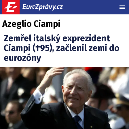
MEN
Azeglio Ciampi
Zemřel italský exprezident
Ciampi (†95), začlenil zemi do
eurozóny