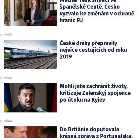
španělské Ceutě. Česko
vyzvalo ke změnám v ochraně
hranic EU
včera
České dráhy přepravily
nejvíce cestujících od roku
2019
včera
Mohli jste zachránit životy,
kritizuje Zelenskyj spojence
po útoku na Kyjev
včera
Do Británie doputovala
krásná zpráva z Portugalska.