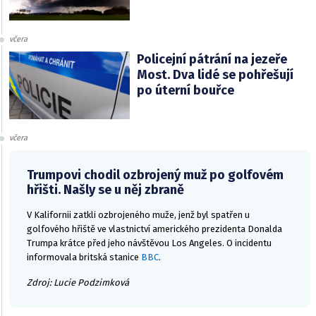
včera
Policejní pátrání na jezeře
Most. Dva lidé se pohřešují
po úterní bouřce
včera
Trumpovi chodil ozbrojený muž po golfovém
hřišti. Našly se u něj zbraně
V Kalifornii zatkli ozbrojeného muže, jenž byl spatřen u
golfového hřiště ve vlastnictví amerického prezidenta Donalda
Trumpa krátce před jeho návštěvou Los Angeles. O incidentu
informovala britská stanice
BBC
.
Zdroj: Lucie Podzimková