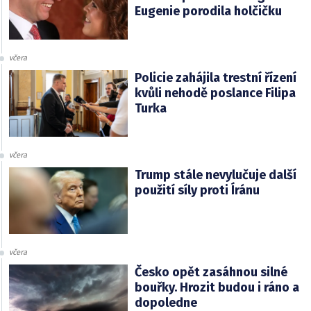
Eugenie porodila holčičku
včera
Policie zahájila trestní řízení
kvůli nehodě poslance Filipa
Turka
včera
Trump stále nevylučuje další
použití síly proti Íránu
včera
Česko opět zasáhnou silné
bouřky. Hrozit budou i ráno a
dopoledne