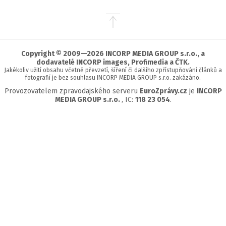
Přejít
na
začátek
stránky
Copyright © 2009—2026 INCORP MEDIA GROUP s.r.o., a
dodavatelé INCORP images, Profimedia a ČTK.
Jakékoliv užití obsahu včetně převzetí, šíření či dalšího zpřístupňování článků a
fotografií je bez souhlasu INCORP MEDIA GROUP s.r.o. zakázáno.
Provozovatelem zpravodajského serveru
EuroZprávy.cz
je
INCORP
MEDIA GROUP s.r.o.
, IC:
118 23 054
.