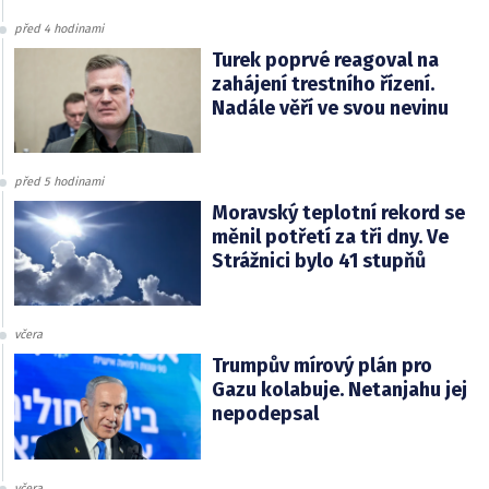
před 4 hodinami
Turek poprvé reagoval na
zahájení trestního řízení.
Nadále věří ve svou nevinu
před 5 hodinami
Moravský teplotní rekord se
měnil potřetí za tři dny. Ve
Strážnici bylo 41 stupňů
včera
Trumpův mírový plán pro
Gazu kolabuje. Netanjahu jej
nepodepsal
včera