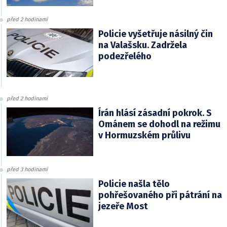
před 2 hodinami
Policie vyšetřuje násilný čin
na Valašsku. Zadržela
podezřelého
před 2 hodinami
Írán hlásí zásadní pokrok. S
Ománem se dohodl na režimu
v Hormuzském průlivu
před 3 hodinami
Policie našla tělo
pohřešovaného při pátrání na
jezeře Most