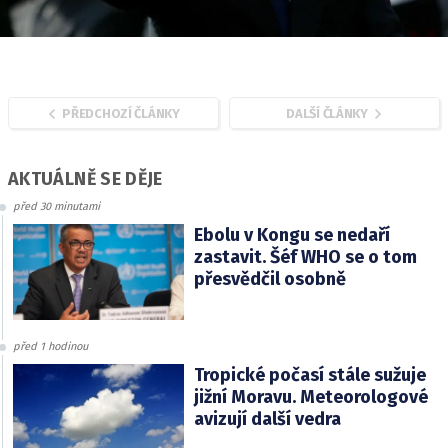
PŘEDCHOZÍ ČLÁNKY
DALŠÍ ČLÁNKY
AKTUÁLNĚ SE DĚJE
před 30 minutami
Ebolu v Kongu se nedaří
zastavit. Šéf WHO se o tom
přesvědčil osobně
před 1 hodinou
Tropické počasí stále sužuje
jižní Moravu. Meteorologové
avizují další vedra