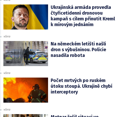
Ukrajinská armáda provedla
čtyřicetidenní dronovou
kampaň s cílem přinutit Kreml
k mírovým jednáním
včera
Na německém letišti našli
dron s výbušninou. Policie
nasadila robota
včera
Počet mrtvých po ruském
útoku stoupá. Ukrajině chybí
interceptory
včera
Metnar řešil situaci ve