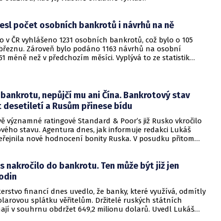
esl počet osobních bankrotů i návrhů na ně
o v ČR vyhlášeno 1231 osobních bankrotů, což bylo o 105
březnu. Zároveň bylo podáno 1163 návrhů na osobní
51 méně než v předchozím měsíci. Vyplývá to ze statistik
CRIF - Czech Credit Bureau, které má ČTK k dispozici.
 bankrotu, nepůjčí mu ani Čína. Bankrotový stav
 desetiletí a Rusům přinese bídu
vě významné ratingové Standard & Poor’s již Rusko vkročilo
vého stavu. Agentura dnes, jak informuje redakci Lukáš
eřejnila nové hodnocení bonity Ruska. V posudku přitom
že Rusko je nyní ve stádiu takzvané selektivní platební
. Ta nastává, není-li dlužník schopen dostát části svých
 nakročilo do bankrotu. Ten může být již jen
 věřitelům, zatímco jinou část závazků plnit schopen je.
odin
erstvo financí dnes uvedlo, že banky, které využívá, odmítly
larovou splátku věřitelům. Držitelé ruských státních
ají v souhrnu obdržet 649,2 milionu dolarů. Uvedl Lukáš
veru.