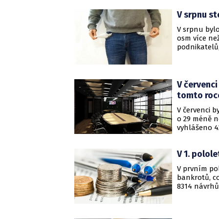
V srpnu st
V srpnu byl
osm více ne
podnikatelů,
společnosti 
V červenci
tomto roc
V červenci 
o 29 méně n
vyhlášeno 4
nejméně od ú
Credit Burea
V 1. polol
V prvním po
bankrotů, c
8314 návrhů
to ze statis
dispozici.