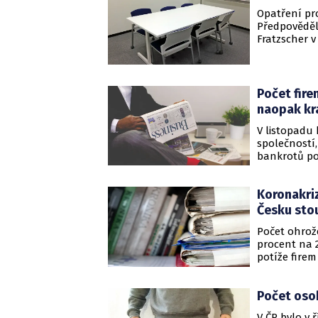
Opatření pr
Předpověděl
Fratzscher 
Počet fire
naopak kr
V listopadu
společností,
bankrotů po
studie spole
poskytla ČTK
Koronakriz
Česku stou
Počet ohrože
procent na 2
potíže firem
třetinu více
o vývoji pod
Počet osob
V ČR bylo v 