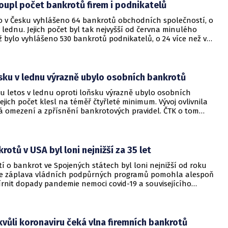
oupl počet bankrotů firem i podnikatelů
o v Česku vyhlášeno 64 bankrotů obchodních společností, o
 v lednu. Jejich počet byl tak nejvyšší od června minulého
 bylo vyhlášeno 530 bankrotů podnikatelů, o 24 více než v
ěsíci. Vyplývá to ze studie společnosti CRIF - Czech Credit
rou dnes firma poskytla ČTK.
sku v lednu výrazně ubylo osobních bankrotů
u letos v lednu oproti loňsku výrazně ubylo osobních
ejich počet klesl na téměř čtyřleté minimum. Vývoj ovlivnila
á omezení a zpřísnění bankrotových pravidel. ČTK o tom
vala společnost CRIF - Slovak Credit Bureau (CRIF SK), která
rové registry.
rotů v USA byl loni nejnižší za 35 let
í o bankrot ve Spojených státech byl loni nejnižší od roku
že záplava vládních podpůrných programů pomohla alespoň
rnit dopady pandemie nemoci covid-19 a souvisejícího
o poklesu. Celkový počet žádostí, tedy osobních i firemních,
8, zatímco v posledních letech se pohyboval ročně kolem
et firemních bankrotů však vzrostl.
ůli koronaviru čeká vlna firemních bankrotů