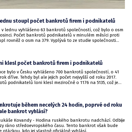
lednu stoupl počet bankrotů firem i podnikatelů
o v lednu vyhlášeno 63 bankrotů společností, což bylo o osm
rosinci. Počet bankrotů podnikatelů v minulém měsíci proti
upl rovněž o osm na 379. Vyplývá to ze studie společnosti
 Credit Bureau, kterou dnes firma poskytla ČTK.
ni klesl počet bankrotů firem i podnikatelů
oce bylo v Česku vyhlášeno 700 bankrotů společností, o 41
ok dříve. Tehdy byl ale jejich počet nejvyšší od roku 2017.
tů podnikatelů loni klesl meziročně o 1176 na 5135, což je
lo od roku 2013. Vyplývá to ze studie společnosti CRIF - Czech
u, kterou dnes firma poskytla ČTK.
nkrotuje během necelých 24 hodin, poprvé od roku
ale bankrot vyhlásí?
káše Kovandy - Hodina ruského bankrotu nadchází. Odbije
rzy ráno středoevropského času. Tento bankrot však bude
 je otázkou, kdo jej vlastně oficiálně vyhlásí.