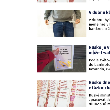
V dubnu kl
V dubnu byl
méně než v 
bankrot, o 2
společnosti 
Rusko je v
může trvat
Podle světo
do bankroto
Kovanda, zv
konstatuje, 
neschopnosti
Rusko dnes
závazků vůči
otázkou h
Ruské minist
zpracovat do
dluhopisů m
Kovanda ser