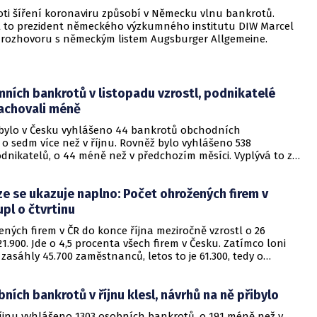
oti šíření koronaviru způsobí v Německu vlnu bankrotů.
 to prezident německého výzkumného institutu DIW Marcel
v rozhovoru s německým listem Augsburger Allgemeine.
mních bankrotů v listopadu vzrostl, podnikatelé
achovali méně
 bylo v Česku vyhlášeno 44 bankrotů obchodních
 o sedm více než v říjnu. Rovněž bylo vyhlášeno 538
dnikatelů, o 44 méně než v předchozím měsíci. Vyplývá to ze
čnosti CRIF - Czech Credit Bureau, kterou dnes firma
.
e se ukazuje naplno: Počet ohrožených firem v
pl o čtvrtinu
ných firem v ČR do konce října meziročně vzrostl o 26
1.900. Jde o 4,5 procenta všech firem v Česku. Zatímco loni
 zasáhly 45.700 zaměstnanců, letos to je 61.300, tedy o
. Vyplývá to z Bisnode Corona Indexu, který poskytuje přehled
nikatelského prostředí v ČR.
ních bankrotů v říjnu klesl, návrhů na ně přibylo
říjnu vyhlášeno 1303 osobních bankrotů, o 191 méně než v