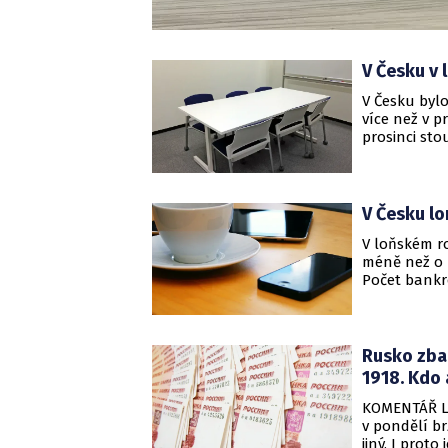
V Česku v 
V Česku byl
více než v p
prosinci sto
CRIF - Czech
V Česku lo
V loňském r
méně než o r
Počet bankro
nejmenší čís
Credit Burea
Rusko zba
1918. Kdo 
KOMENTÁŘ Lu
v pondělí b
jiný. I proto