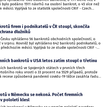
eň bylo podáno 1511 návrhů na osobní bankrot, o 45 více než
 měsíci. Vyplývá to ze statistik společnosti CRIF - Czech
u, které má ČTK k dispozici.
rotů firem i podnikatelů v ČR stoupl, skončila
chrana dlužníků
 v Česku vyhlášeno 56 bankrotů obchodních společností, o
ž v srpnu. Rovněž byl vyhlášeno 642 bankrotů podnikatelů, o
v předchozím měsíci. Vyplývá to ze studie společnosti CRIF -
 Bureau.
mních bankrotů v USA letos zatím stoupl o třetinu
ních bankrotů ve Spojených státech v prvních třech
letošního roku vrostl o 33 procent na 5529 případů, protože
 recese způsobená pandemií covidu-19 těžce zasáhla řadu
lývá to z údajů společnosti Epiq.
rotů v Německu se nekoná. Počet firemních
v pololetí klesl