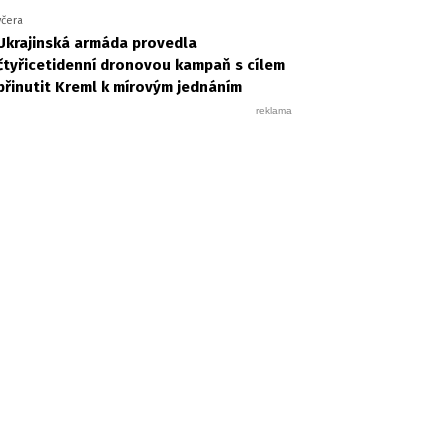
včera
Ukrajinská armáda provedla
čtyřicetidenní dronovou kampaň s cílem
přinutit Kreml k mírovým jednáním