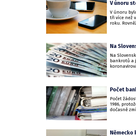
V únoru st
V únoru byl
tři více než
roku. Rovněž
předchozím m
Bureau, kte
Na Sloven
Na Slovensk
bankrotů a j
koronavirov
dnes informo
spravuje úvě
Počet bank
Počet žádost
1986, proto
dočasně zmí
ekonomickéh
činil 529.06
800.000. Poč
Německo kv