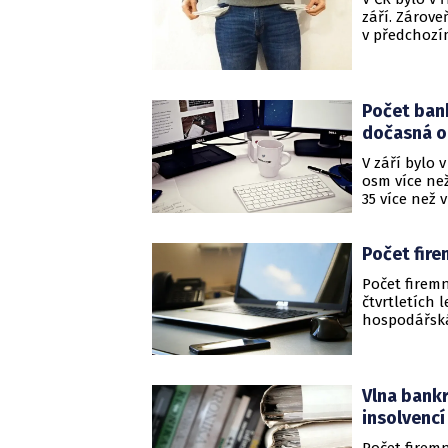
září. Zárov
v předchozím
Credit Burea
Počet bank
dočasná o
V září bylo
osm více ne
35 více než 
Czech Credit
Počet fire
Počet firem
čtvrtletích 
hospodářská
podniků. Vyp
Vlna bank
insolvencí 