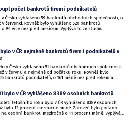
oupl počet bankrotů firem i podnikatelů
o v Česku vyhlášeno 59 bankrotů obchodních společností, o
ž v červenci. Rovněž bylo vyhlášeno 520 bankrotů
 o 94 více než před měsícem. Vyplývá to ze studie
CRIF - Czech Credit Bureau, kterou dnes firma poskytla ČTK.
 bylo v ČR nejméně bankrotů firem i podnikatelů v
e
bylo v Česku vyhlášeno 51 bankrotů obchodních společností,
ež v červnu a nejméně od počátku roku. Rovněž bylo
25 bankrotů podnikatelů, o 161 méně než před rokem a
nora 2019. Vyplývá to ze studie společnosti CRIF - Czech
u, kterou dnes firma poskytla ČTK.
etí bylo v ČR vyhlášeno 8389 osobních bankrotů
loletí letošního roku bylo v ČR vyhlášeno 8389 osobních
ož bylo 12 procent meziročně méně. Zároveň bylo podáno
 na osobní bankrot, meziročně o 11 procent méně. Vyplývá
tik společnosti CRIF - Czech Credit Bureau, které má ČTK k