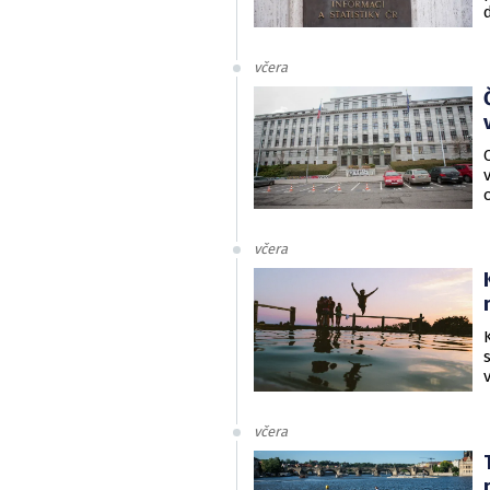
včera
včera
včera