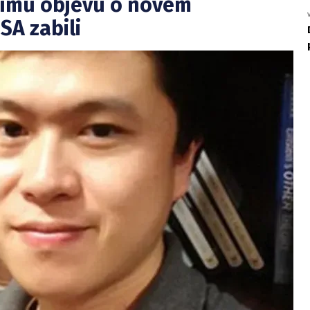
nímu objevu o novém
SA zabili