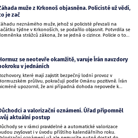
Záhada muže z Krkonoš objasněna. Policisté už vědí,
co je zač
Záhadu neznámého muže, jehož si policisté převzali na
začátku týdne v Krkonoších, se podařilo objasnit. Potvrdila se
domněnka strážců zákona, že se jedná o cizince. Policie o tom
informovala na webu.
Hormuz se neotevře okamžitě, varuje Írán navzdory
pokroku v jednáních
Rozhovory, které mají zajistit bezpečný lodní provoz v
Hormuzském průlivu, pokračují podle Ománu pozitivně. Írán
nicméně upozornil, že ani případná dohoda nepovede k
okamžitému znovuotevření klíčové vodní cesty. Informovala
o tom BBC.
Důchodci a valorizační oznámení. Úřad připomněl
svůj aktuální postup
Důchody se v rámci pravidelné a automatické valorizace
budou zvyšovat i v úvodu příštího kalendářního roku.
Valorizační oznámení už ale nemusíte nutně dostat do