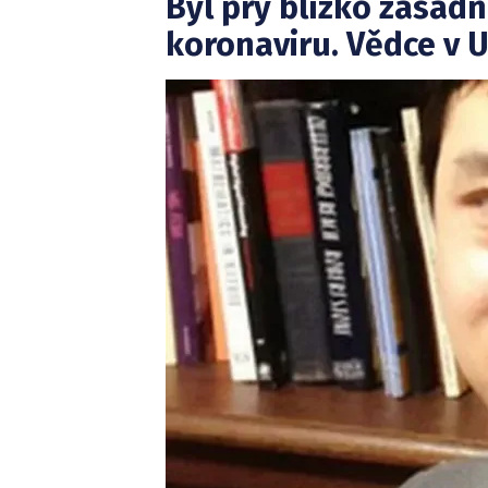
Byl prý blízko zásad
koronaviru. Vědce v U