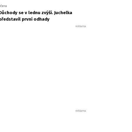
včera
Důchody se v lednu zvýší. Juchelka
představil první odhady