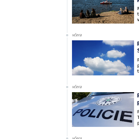
včera
včera
včera