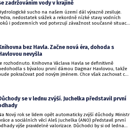
se zadržováním vody v krajině
Hydrologické sucho na našem území dál výrazně zesiluje.
Vedra, nedostatek srážek a rekordně nízké stavy vodních
toků i podzemních vod potvrzují závažnost současné situace.
Ministerstvo životního prostředí dlouhodobě podporuje
opatření, která pomáhají vodu v krajině zadržovat,
zpomalovat její odtok a zvyšovat odolnost přírodních
ekosystémů i obcí a měst vůči dopadům změny klimatu.
Knihovna bez Havla. Začne nová éra, dohoda s
Havlovou nevyšla
Je rozhodnuto. Knihovna Václava Havla se definitivně
nedohodla s bývalou první dámou Dagmar Havlovou, takže
bude pokračovat pod novým jménem. Chce však zachovat co
nejvíce projektů a pokračovat ve vzdělávacích, badatelských
a osvětových aktivitách. Informovala o tom na webu.
Důchody se v lednu zvýší. Juchelka představil první
odhady
Na Nový rok se lidem opět automaticky zvýší důchody. Ministr
práce a sociálních věcí Aleš Juchelka (ANO) představil první
odhady výše pravidelné valorizace. Důchodci by si od ledna
mohli polepšit až o šest stovek korun.