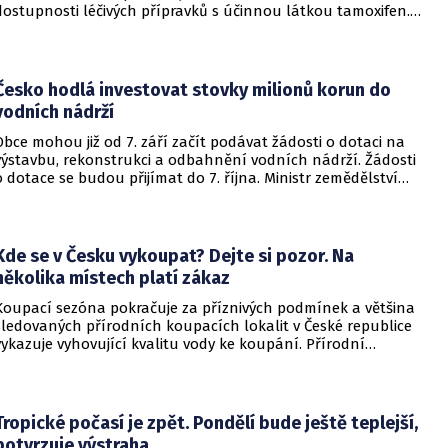
dostupnosti léčivých přípravků s účinnou látkou tamoxifen.
Díky mimořádným opatřením se podařilo zajistit téměř 6 000
balení, která jsou nyní postupně distribuována do lékáren
po celé České republice. Další dodávky jsou již na cestě a
budou do distribuční sítě uvolňovány v průběhu příštího
Česko hodlá investovat stovky milionů korun do
týdne.
vodních nádrží
Obce mohou již od 7. září začít podávat žádosti o dotaci na
výstavbu, rekonstrukci a odbahnění vodních nádrží. Žádosti
o dotace se budou přijímat do 7. října. Ministr zemědělství
Martin Šebestyán podepsal výzvu, podle které si obce mezi
sebou rozdělí 300 miliónů korun v rámci programu Podpora
opatření na malých vodních nádržích a drobných vodních
tocích – 3. etapa. Informovalo o tom ministerstvo
Kde se v Česku vykoupat? Dejte si pozor. Na
zemědělství.
několika místech platí zákaz
Koupací sezóna pokračuje za příznivých podmínek a většina
sledovaných přírodních koupacích lokalit v České republice
vykazuje vyhovující kvalitu vody ke koupání. Přírodní
koupací vody nadále představují oblíbené místo letní
rekreace a v uplynulém týdnu se na jejich zvýšené
návštěvnosti podílelo také velmi teplé počasí s teplotami
často přesahujícími 30 °C.
Tropické počasí je zpět. Pondělí bude ještě teplejší,
potvrzuje výstraha