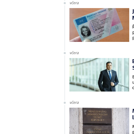
včera
včera
včera