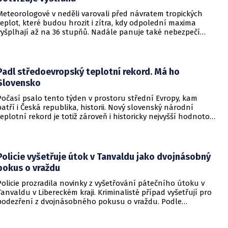
Meteorologové v neděli varovali před návratem tropických
teplot, které budou hrozit i zítra, kdy odpolední maxima
vyšplhají až na 36 stupňů. Nadále panuje také nebezpečí
požárů, vyplývá z výstrahy Českého hydrometeorologického
ústavu (ČHMÚ).
Padl středoevropský teplotní rekord. Má ho
Slovensko
Počasí psalo tento týden v prostoru střední Evropy, kam
patří i Česká republika, historii. Nový slovenský národní
teplotní rekord je totiž zároveň i historicky nejvyšší hodnotou
naměřenou ve středoevropském regionu. Upozornil na to
Český hydrometeorologický ústav (ČHMÚ).
Policie vyšetřuje útok v Tanvaldu jako dvojnásobný
pokus o vraždu
Policie prozradila novinky z vyšetřování pátečního útoku v
Tanvaldu v Libereckém kraji. Kriminalisté případ vyšetřují pro
podezření z dvojnásobného pokusu o vraždu. Podle
nejnovějších informací už není nikdo ze zraněných v
ohrožení života.