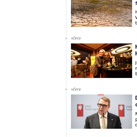
včera
včera