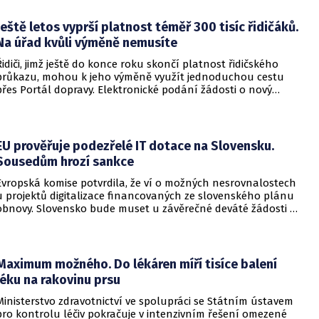
Ještě letos vyprší platnost téměř 300 tisíc řidičáků.
Na úřad kvůli výměně nemusíte
Řidiči, jimž ještě do konce roku skončí platnost řidičského
průkazu, mohou k jeho výměně využít jednoduchou cestu
přes Portál dopravy. Elektronické podání žádosti o nový
doklad je rychlé a bezpečné. V celé ČR eviduje ministerstvo
dopravy k začátku letošního srpna přes 284 tisíc řidičských
průkazů, kterým ještě do konce roku skončí platnost.
EU prověřuje podezřelé IT dotace na Slovensku.
Sousedům hrozí sankce
Evropská komise potvrdila, že ví o možných nesrovnalostech
u projektů digitalizace financovaných ze slovenského plánu
obnovy. Slovensko bude muset u závěrečné deváté žádosti o
platbu prokázat, že sporné investice splnily stanovené cíle,
přičemž Brusel zohlední i výsledky auditů. Pokud se potvrdí
podvod, korupce nebo střet zájmů, které slovenské úřady
nenapraví, může Komise krátit evropskou podporu a
Maximum možného. Do lékáren míří tisíce balení
požadovat vrácení peněz.
léku na rakovinu prsu
Ministerstvo zdravotnictví ve spolupráci se Státním ústavem
pro kontrolu léčiv pokračuje v intenzivním řešení omezené