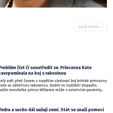
DALŠÍ ČLÁNKY
Problém číst či soustředit se. Princezna Kate
zavzpomínala na boj s rakovinou
Celý svět před časem s napětím sledoval boj britské princezny
Kate se zákeřnou rakovinou. Dobře to naštěstí dopadlo,
takže manželka prince Williama může s ostatními pacienty
sdílet své osobní zkušenosti.
Vedra a sucho dál sužují zemi. Stát se snaží pomoci