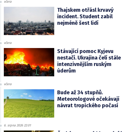
včera
Thajskem otřásl krvavý
incident. Student zabil
nejméně šest lidí
včera
Stávající pomoc Kyjevu
nestačí. Ukrajina čelí stále
intenzivnějším ruským
úderům
včera
Bude až 34 stupňů.
Meteorologové očekávají
návrat tropického počasí
6. srpna 2026 22:01