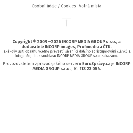
Osobní údaje / Cookies
Volná místa
Přejít
na
začátek
stránky
Copyright © 2009—2026 INCORP MEDIA GROUP s.r.o., a
dodavatelé INCORP images, Profimedia a ČTK.
Jakékoliv užití obsahu včetně převzetí, šíření či dalšího zpřístupňování článků a
fotografií je bez souhlasu INCORP MEDIA GROUP s.r.o. zakázáno.
Provozovatelem zpravodajského serveru
EuroZprávy.cz
je
INCORP
MEDIA GROUP s.r.o.
, IC:
118 23 054
.