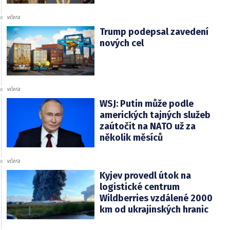
včera
Trump podepsal zavedení
nových cel
včera
WSJ: Putin může podle
amerických tajných služeb
zaútočit na NATO už za
několik měsíců
včera
Kyjev provedl útok na
logistické centrum
Wildberries vzdálené 2000
km od ukrajinských hranic