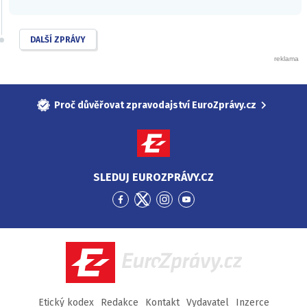
DALŠÍ ZPRÁVY
Proč důvěřovat zpravodajství EuroZprávy.cz
SLEDUJ EUROZPRÁVY.CZ
Přejít
Přejít
Přejít
Přejít
na
na
na
na
Facebook
Twitter
Instagram
YouTube
EuroZprávy.cz
Etický kodex
Redakce
Kontakt
Vydavatel
Inzerce