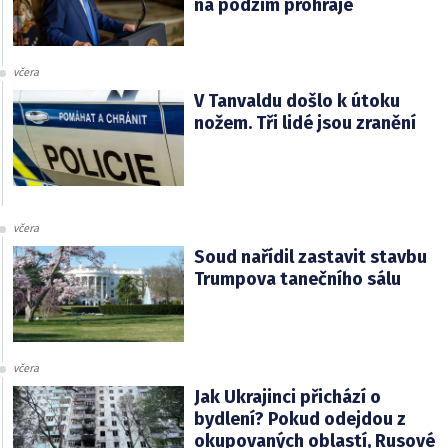
na podzim prohraje
včera
V Tanvaldu došlo k útoku
nožem. Tři lidé jsou zranění
včera
Soud nařídil zastavit stavbu
Trumpova tanečního sálu
včera
Jak Ukrajinci přichází o
bydlení? Pokud odejdou z
okupovaných oblastí, Rusové