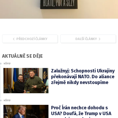
PŘEDCHOZÍ ČLÁNKY
DALŠÍ ČLÁNKY
AKTUÁLNĚ SE DĚJE
včera
Zalužnyj: Schopnosti Ukrajiny
překonávají NATO. Do aliance
zřejmě nikdy nevstoupíme
včera
Proč Írán nechce dohodu s
USA? Doufá, že Trump v USA