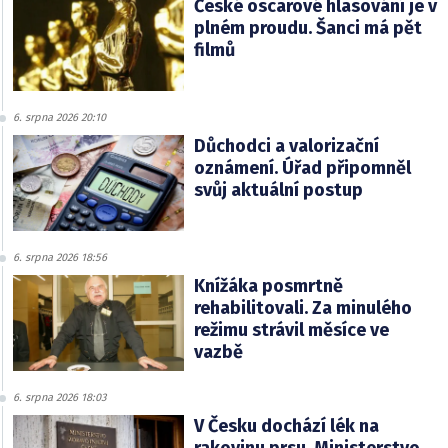
České oscarové hlasování je v
plném proudu. Šanci má pět
filmů
6. srpna 2026 20:10
Důchodci a valorizační
oznámení. Úřad připomněl
svůj aktuální postup
6. srpna 2026 18:56
Knížáka posmrtně
rehabilitovali. Za minulého
režimu strávil měsíce ve
vazbě
6. srpna 2026 18:03
V Česku dochází lék na