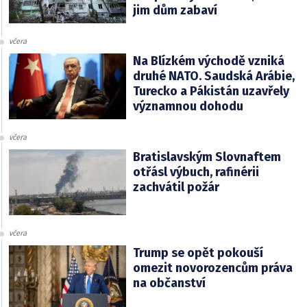
jim dům zabaví
včera
Na Blízkém východě vzniká
druhé NATO. Saudská Arábie,
Turecko a Pákistán uzavřely
významnou dohodu
včera
Bratislavským Slovnaftem
otřásl výbuch, rafinérii
zachvátil požár
včera
Trump se opět pokouší
omezit novorozencům práva
na občanství