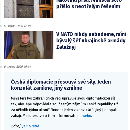
rakovinu prsu. Ministerstvo
přišlo s neotřelým řešením
6. srpna 2026 17:18
V NATO nikdy nebudeme, míní
bývalý šéf ukrajinské armády
Zalužnyj
6. srpna 2026 16:14
Česká diplomacie přesouvá své síly. Jeden
konzulát zanikne, jiný vznikne
Ministerstvo zahraničních věcí upravuje svou diplomatickou síť
tak, aby lépe odpovídala současným zájmům České republiky. Už
za několik týdnu ukončí činnost jeden z konzulátů, jiný ji naopak
zahájí. Ministerstvo o tom informovalo na
webu
.
Zdroj:
Jan Hrabě