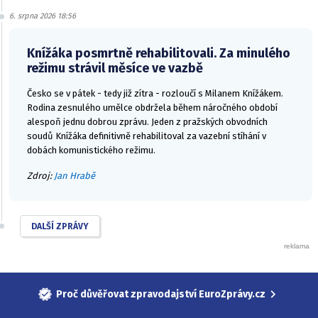
6. srpna 2026 18:56
Knížáka posmrtně rehabilitovali. Za minulého
režimu strávil měsíce ve vazbě
Česko se v pátek - tedy již zítra - rozloučí s Milanem Knížákem.
Rodina zesnulého umělce obdržela během náročného období
alespoň jednu dobrou zprávu. Jeden z pražských obvodních
soudů Knížáka definitivně rehabilitoval za vazební stíhání v
dobách komunistického režimu.
Zdroj:
Jan Hrabě
DALŠÍ ZPRÁVY
Proč důvěřovat zpravodajství EuroZprávy.cz