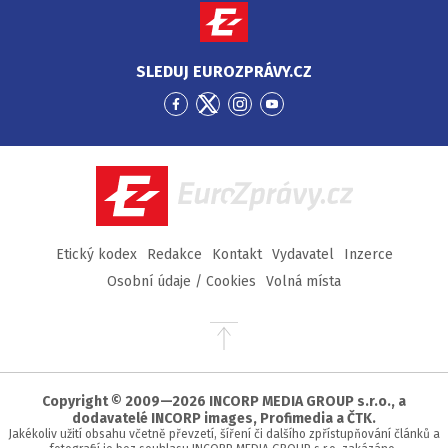
SLEDUJ EUROZPRÁVY.CZ
Přejít
Přejít
Přejít
Přejít
na
na
na
na
Facebook
Twitter
Instagram
YouTube
EuroZprávy.cz
Etický kodex
Redakce
Kontakt
Vydavatel
Inzerce
Osobní údaje / Cookies
Volná místa
Přejít
na
začátek
stránky
Copyright © 2009—2026 INCORP MEDIA GROUP s.r.o., a
dodavatelé INCORP images, Profimedia a ČTK.
Jakékoliv užití obsahu včetně převzetí, šíření či dalšího zpřístupňování článků a