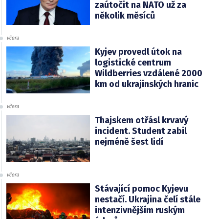
zaútočit na NATO už za
několik měsíců
včera
Kyjev provedl útok na
logistické centrum
Wildberries vzdálené 2000
km od ukrajinských hranic
včera
Thajskem otřásl krvavý
incident. Student zabil
nejméně šest lidí
včera
Stávající pomoc Kyjevu
nestačí. Ukrajina čelí stále
intenzivnějším ruským