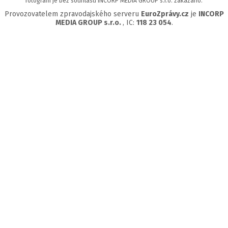
fotografií je bez souhlasu INCORP MEDIA GROUP s.r.o. zakázáno.
Provozovatelem zpravodajského serveru
EuroZprávy.cz
je
INCORP
MEDIA GROUP s.r.o.
, IC:
118 23 054
.