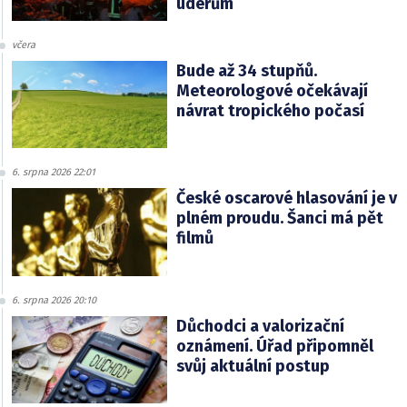
úderům
včera
Bude až 34 stupňů.
Meteorologové očekávají
návrat tropického počasí
6. srpna 2026 22:01
České oscarové hlasování je v
plném proudu. Šanci má pět
filmů
6. srpna 2026 20:10
Důchodci a valorizační
oznámení. Úřad připomněl
svůj aktuální postup