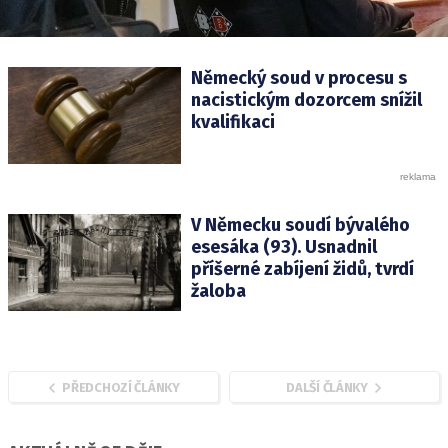
Německý soud v procesu s
nacistickým dozorcem snížil
kvalifikaci
V Německu soudí bývalého
esesáka (93). Usnadnil
příšerné zabíjení židů, tvrdí
žaloba
PŘEDCHOZÍ ČLÁNKY
DALŠÍ ČLÁNKY