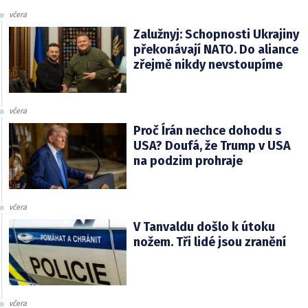
včera
Zalužnyj: Schopnosti Ukrajiny
překonávají NATO. Do aliance
zřejmě nikdy nevstoupíme
včera
Proč Írán nechce dohodu s
USA? Doufá, že Trump v USA
na podzim prohraje
včera
V Tanvaldu došlo k útoku
nožem. Tři lidé jsou zranění
včera