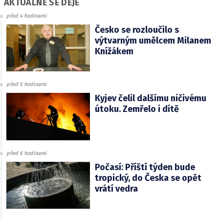
AKTUÁLNĚ SE DĚJE
před 4 hodinami
Česko se rozloučilo s
výtvarným umělcem Milanem
Knížákem
před 5 hodinami
Kyjev čelil dalšímu ničivému
útoku. Zemřelo i dítě
před 6 hodinami
Počasí: Příští týden bude
tropický, do Česka se opět
vrátí vedra