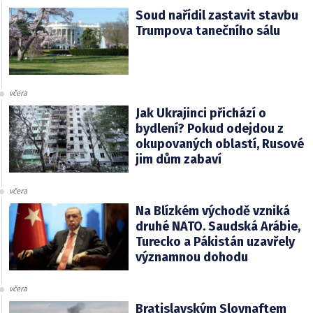
Soud nařídil zastavit stavbu
Trumpova tanečního sálu
včera
Jak Ukrajinci přichází o
bydlení? Pokud odejdou z
okupovaných oblastí, Rusové
jim dům zabaví
včera
Na Blízkém východě vzniká
druhé NATO. Saudská Arábie,
Turecko a Pákistán uzavřely
významnou dohodu
včera
Bratislavským Slovnaftem