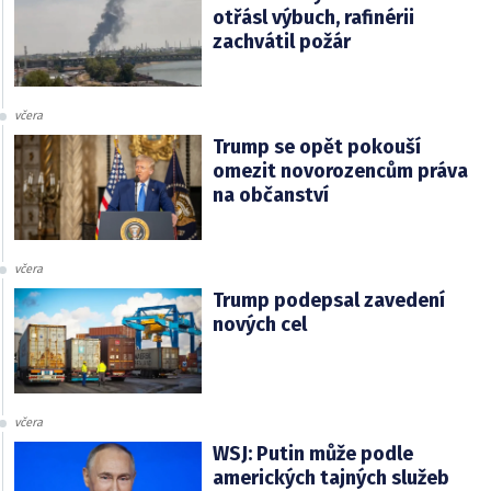
otřásl výbuch, rafinérii
zachvátil požár
včera
Trump se opět pokouší
omezit novorozencům práva
na občanství
včera
Trump podepsal zavedení
nových cel
včera
WSJ: Putin může podle
amerických tajných služeb