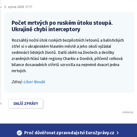
5. srpna 2026 17:17
Počet mrtvých po ruském útoku stoupá.
Ukrajině chybí interceptory
Rozsáhlý noční útok ruských bezpilotních letounů a balistických
střel si v ukrajinském hlavním městě a jeho okolí vyžádal
sedmnáct lidských životů. Další oběti na životech a desítky
zraněných hlásí také regiony Charkiv a Doněck, přičemž celková
bilance dosavadních střetů vzrostla na nejméně dvacet jedna
mrtvých.
Zdroj:
Libor Novák
DALŠÍ ZPRÁVY
Proč důvěřovat zpravodajství EuroZprávy.cz