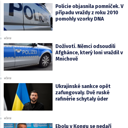
Policie objasnila pomníček. V
případu vraždy z roku 2010
pomohly vzorky DNA
včera
Doživotí. Němci odsoudili
Afghánce, který loni vraždil v
Mnichově
včera
Ukrajinské sankce opět
zafungovaly. Dvě ruské
rafinérie schytaly úder
včera
Ebolu v Kongu se nedaří