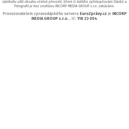
Jakékoliv užití obsahu včetně převzetí, šíření či dalšího zpřístupňování článků a
fotografií je bez souhlasu INCORP MEDIA GROUP s.r.o. zakázáno.
Provozovatelem zpravodajského serveru
EuroZprávy.cz
je
INCORP
MEDIA GROUP s.r.o.
, IC:
118 23 054
.