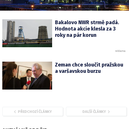
Bakalovo NWR strmě padá.
Hodnota akcie klesla za 3
roky na pár korun
Zeman chce sloučit pražskou
a varšavskou burzu
PŘEDCHOZÍ ČLÁNKY
DALŠÍ ČLÁNKY