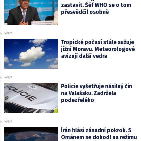
zastavit. Šéf WHO se o tom
přesvědčil osobně
včera
Tropické počasí stále sužuje
jižní Moravu. Meteorologové
avizují další vedra
včera
Policie vyšetřuje násilný čin
na Valašsku. Zadržela
podezřelého
včera
Írán hlásí zásadní pokrok. S
Ománem se dohodl na režimu