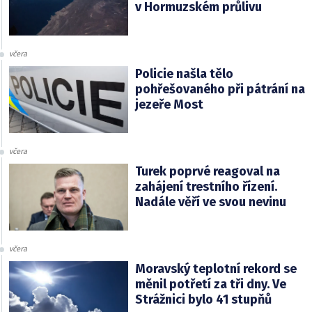
v Hormuzském průlivu
včera
Policie našla tělo
pohřešovaného při pátrání na
jezeře Most
včera
Turek poprvé reagoval na
zahájení trestního řízení.
Nadále věří ve svou nevinu
včera
Moravský teplotní rekord se
měnil potřetí za tři dny. Ve
Strážnici bylo 41 stupňů