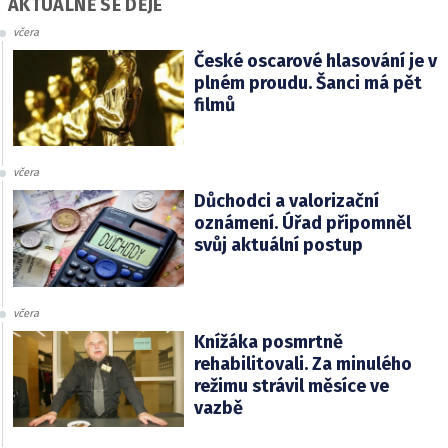
AKTUÁLNĚ SE DĚJE
včera
České oscarové hlasování je v
plném proudu. Šanci má pět
filmů
včera
Důchodci a valorizační
oznámení. Úřad připomněl
svůj aktuální postup
včera
Knížáka posmrtně
rehabilitovali. Za minulého
režimu strávil měsíce ve
vazbě