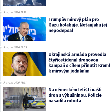
5. srpna 2026 21:12
Trumpův mírový plán pro
Gazu kolabuje. Netanjahu jej
nepodepsal
5. srpna 2026 19:55
Ukrajinská armáda provedla
čtyřicetidenní dronovou
kampaň s cílem přinutit Kreml
k mírovým jednáním
5. srpna 2026 18:31
Na německém letišti našli
dron s výbušninou. Policie
nasadila robota