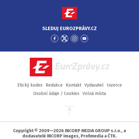
SLEDUJ EUROZPRÁVY.CZ
Přejít
Přejít
Přejít
Přejít
na
na
na
na
Facebook
Twitter
Instagram
YouTube
EuroZprávy.cz
Etický kodex
Redakce
Kontakt
Vydavatel
Inzerce
Osobní údaje / Cookies
Volná místa
Přejít
na
začátek
stránky
Copyright © 2009—2026 INCORP MEDIA GROUP s.r.o., a
dodavatelé INCORP images, Profimedia a ČTK.