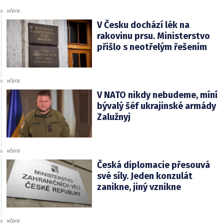
včera
V Česku dochází lék na
rakovinu prsu. Ministerstvo
přišlo s neotřelým řešením
včera
V NATO nikdy nebudeme, míní
bývalý šéf ukrajinské armády
Zalužnyj
včera
Česká diplomacie přesouvá
své síly. Jeden konzulát
zanikne, jiný vznikne
včera