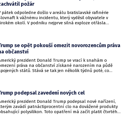
zachvátil požár
V pátek odpoledne došlo v areálu bratislavské rafinérie
Slovnaft k vážnému incidentu, který vyděsil obyvatele v
širokém okolí. V podniku nejprve silná exploze otřásla
budovami a následně vypukl rozsáhlý požár.
Trump se opět pokouší omezit novorozencům práva
na občanství
Americký prezident Donald Trump se vrací k snahám o
omezení práva na občanství získané narozením na půdě
Spojených států. Stává se tak jen několik týdnů poté, co
Nejvyšší soud Spojených států odmítl jeho předchozí plošší
pokus o zrušení této dlouholeté praxe.
Trump podepsal zavedení nových cel
Americký prezident Donald Trump podepsal nové nařízení,
kterým zavádí patnáctiprocentní clo na dovážené produkty
obsahující polysilikon. Toto opatření má začít platit čtvrtého
prosince a jeho hlavním úkolem je podpořit domácí
dodavatelské řetězce v oblasti mikročipů i solárních panelů.