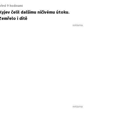
před 9 hodinami
Kyjev čelil dalšímu ničivému útoku.
Zemřelo i dítě