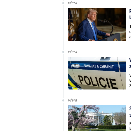
včera
včera
včera