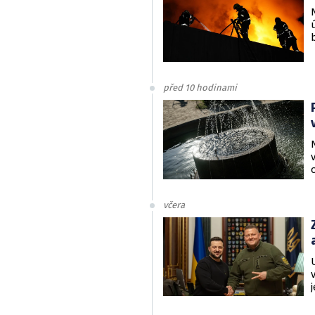
před 10 hodinami
včera