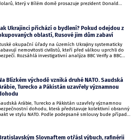
dolarů, který v Bílém domě prosazuje prezident Donald
Trump. Páteční rozhodnutí představuje vážnou překážku pro
administrativu a otevírá cestu k právní bitvě před Nejvyšším
soudem.
Jak Ukrajinci přichází o bydlení? Pokud odejdou z
okupovaných oblastí, Rusové jim dům zabaví
Ruské okupační úřady na územích Ukrajiny systematicky
zabavují nemovitosti civilistů, kteří před válkou uprchli do
bezpečí. Rozsáhlá investigativní analýza BBC Verify a BBC
Russian odhalila, že od roku 2024 bylo identifikováno k
zabavení nebo již přímo zkonfiskováno přes 34 tisíc domů a
bytů.
Na Blízkém východě vzniká druhé NATO. Saudská
Arábie, Turecko a Pákistán uzavřely významnou
dohodu
Saudská Arábie, Turecko a Pákistán uzavřely významnou
bezpečnostní dohodu, která představuje kolektivní obranný
pakt ve stylu NATO. Podle podepsané smlouvy bude případný
útok na některou z těchto tří zemí považován za útok na
všechny členy aliance, což má posílit odstrašující sílu v
regionu.
Bratislavským Slovnaftem otřásl výbuch, rafinérii