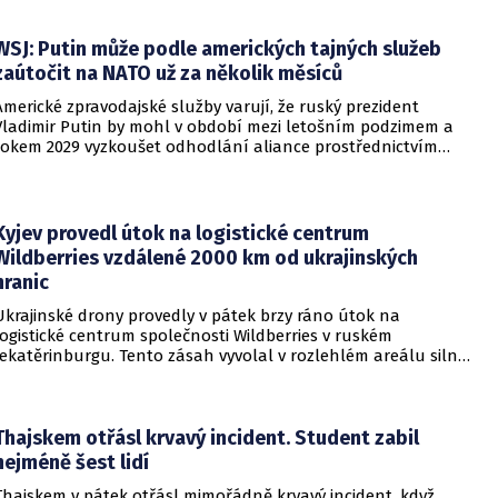
WSJ: Putin může podle amerických tajných služeb
zaútočit na NATO už za několik měsíců
Americké zpravodajské služby varují, že ruský prezident
Vladimir Putin by mohl v období mezi letošním podzimem a
rokem 2029 vyzkoušet odhodlání aliance prostřednictvím
omezeného útoku. Cílem takových kroků by nebylo zabrání
území, ale snaha otestovat, zda členské státy dodrží své
závazky o kolektivní obraně. Tyto znepokojivé scénáře
přicházejí v době, kdy Moskva čelí rostoucímu tlaku kvůli
Kyjev provedl útok na logistické centrum
situaci na ukrajinské frontě. Masivní škody, které ukrajinské
Wildberries vzdálené 2000 km od ukrajinských
drony způsobují ruskému zázemí, totiž Kreml zahnaly do
hranic
kouta.
Ukrajinské drony provedly v pátek brzy ráno útok na
logistické centrum společnosti Wildberries v ruském
Jekatěrinburgu. Tento zásah vyvolal v rozlehlém areálu silný
požár a potvrdil rostoucí dosah ukrajinských bezpilotních
systémů hluboko v ruském vnitrozemí. Společnost posléze
potvrdila, že zasažené zařízení spravuje společný podnik
RWB, který řídí veškeré logistické operace.
Thajskem otřásl krvavý incident. Student zabil
nejméně šest lidí
Thajskem v pátek otřásl mimořádně krvavý incident, když