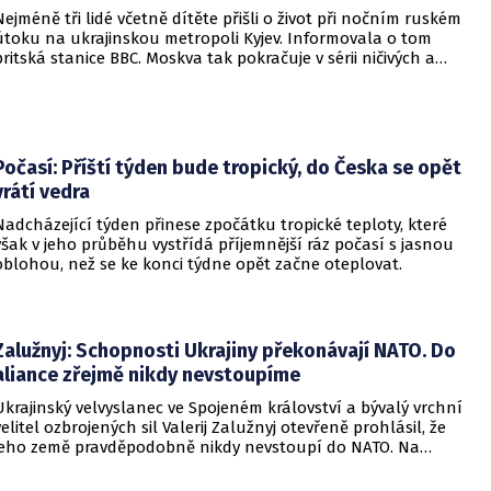
Nejméně tři lidé včetně dítěte přišli o život při nočním ruském
útoku na ukrajinskou metropoli Kyjev. Informovala o tom
britská stanice BBC. Moskva tak pokračuje v sérii ničivých a
smrtících útoků na hlavní město sousední země.
Počasí: Příští týden bude tropický, do Česka se opět
vrátí vedra
Nadcházející týden přinese zpočátku tropické teploty, které
však v jeho průběhu vystřídá příjemnější ráz počasí s jasnou
oblohou, než se ke konci týdne opět začne oteplovat.
Zalužnyj: Schopnosti Ukrajiny překonávají NATO. Do
aliance zřejmě nikdy nevstoupíme
Ukrajinský velvyslanec ve Spojeném království a bývalý vrchní
velitel ozbrojených sil Valerij Zalužnyj otevřeně prohlásil, že
jeho země pravděpodobně nikdy nevstoupí do NATO. Na
setkání s evropskými velvyslanci uvedl, že se v otázce členství
pohyboval celá léta, avšak současná realita ukazuje, že