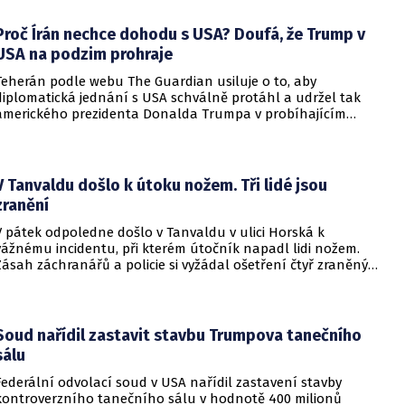
alianční standardy jsou pro Kyjev v současné podobě
nedosažitelné.
Proč Írán nechce dohodu s USA? Doufá, že Trump v
USA na podzim prohraje
Teherán podle webu The Guardian usiluje o to, aby
diplomatická jednání s USA schválně protáhl a udržel tak
amerického prezidenta Donalda Trumpa v probíhajícím
konfliktu až do podzimních voleb do Kongresu. Cílem íránské
strany je uštědřit americkému prezidentovi politickou ránu,
která by se mohla vyrovnat krizi s americkými teheránskými
rukojmími za prezidenta Jimmyho Cartera.
V Tanvaldu došlo k útoku nožem. Tři lidé jsou
zranění
V pátek odpoledne došlo v Tanvaldu v ulici Horská k
vážnému incidentu, při kterém útočník napadl lidi nožem.
Zásah záchranářů a policie si vyžádal ošetření čtyř zraněných
osob, přičemž tři z nich utrpěly těžká poranění.
Soud nařídil zastavit stavbu Trumpova tanečního
sálu
Federální odvolací soud v USA nařídil zastavení stavby
kontroverzního tanečního sálu v hodnotě 400 milionů