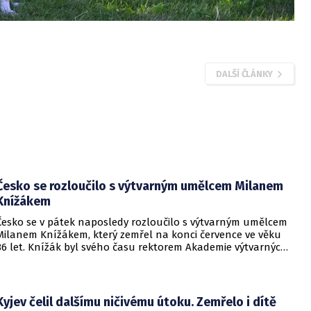
DALŠÍ ČLÁNKY
Česko se rozloučilo s výtvarným umělcem Milanem
Knížákem
Česko se v pátek naposledy rozloučilo s výtvarným umělcem
Milanem Knížákem, který zemřel na konci července ve věku
86 let. Knížák byl svého času rektorem Akademie výtvarných
umění a ředitelem Národní galerie.
Kyjev čelil dalšímu ničivému útoku. Zemřelo i dítě