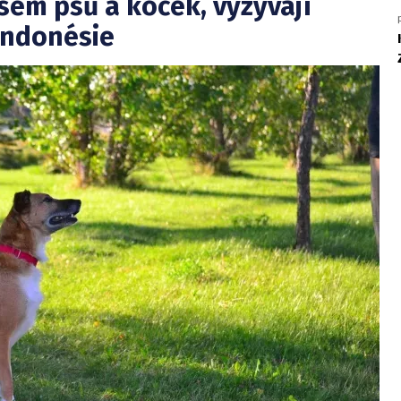
em psů a koček, vyzývají
 Indonésie