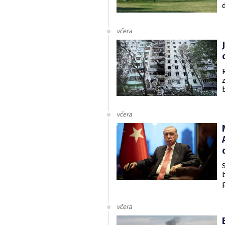
včera
včera
včera