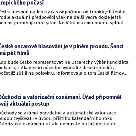
tropického počasí
Češi si alespoň na krátký čas odpočinou od tropických teplot.
Podle aktuální předpovědi však na další vedra dojde ještě
během probíhajícího týdne. Nedělní maxima budou šplhat
výrazně přes 30 stupňů.
České oscarové hlasování je v plném proudu. Šanci
má pět filmů
Kdo bude Česko reprezentovat na Oscarech? Výběr kandidáta
pokračuje. Akademici původně vybírali z deseti snímků a
počet již zúžili na polovinu. Informovala o tom Česká filmová
a televizní akademie.
Důchodci a valorizační oznámení. Úřad připomněl
svůj aktuální postup
Důchody se v rámci pravidelné a automatické valorizace
budou zvyšovat i v úvodu příštího kalendářního roku.
Valorizační oznámení už ale nemusíte nutně dostat do
schránky. Pokud ho člověk chce mít na papíře, může si o něj
požádat.