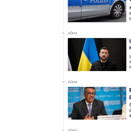
včera
včera
včera