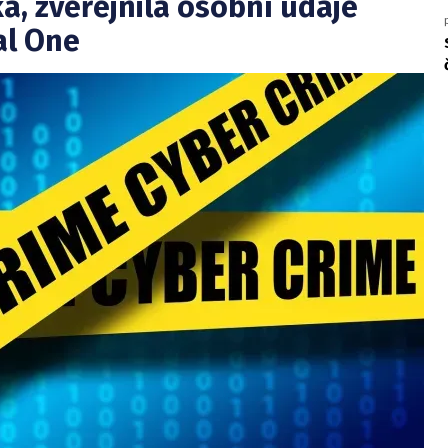
a, zveřejnila osobní údaje
al One