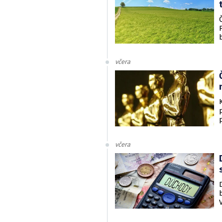
včera
včera