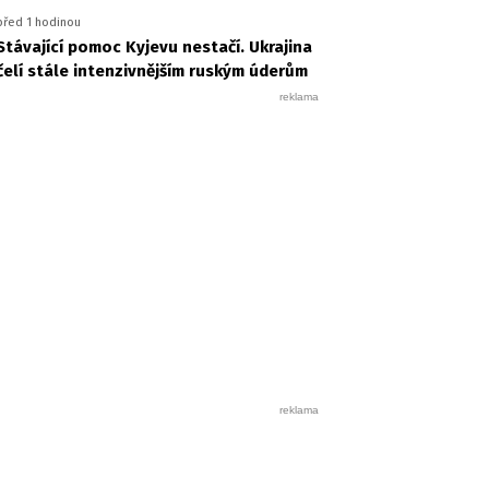
před 1 hodinou
Stávající pomoc Kyjevu nestačí. Ukrajina
čelí stále intenzivnějším ruským úderům