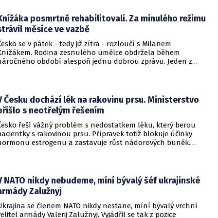
Knížáka posmrtně rehabilitovali. Za minulého režimu
strávil měsíce ve vazbě
Česko se v pátek - tedy již zítra - rozloučí s Milanem
Knížákem. Rodina zesnulého umělce obdržela během
náročného období alespoň jednu dobrou zprávu. Jeden z
pražských obvodních soudů Knížáka definitivně rehabilitoval
za vazební stíhání v dobách komunistického režimu.
V Česku dochází lék na rakovinu prsu. Ministerstvo
přišlo s neotřelým řešením
Česko řeší vážný problém s nedostatkem léku, který berou
pacientky s rakovinou prsu. Přípravek totiž blokuje účinky
hormonu estrogenu a zastavuje růst nádorových buněk.
Pomoci má zvláštní léčebný program, který připravilo
ministerstvo zdravotnictví.
V NATO nikdy nebudeme, míní bývalý šéf ukrajinské
armády Zalužnyj
Ukrajina se členem NATO nikdy nestane, míní bývalý vrchní
velitel armády Valerij Zalužnyj. Vyjádřil se tak z pozice