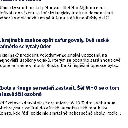
Německý soud poslal pětadvacetiletého Afghánce na
doživotí do vězení za loňský tragický útok na demonstraci
odborů v Mnichově. Dospělá žena a dítě nepřežily, další
desítky lidí utrpěli zranění. O soudním rozhodnutí
informovala DW.
Ukrajinské sankce opět zafungovaly. Dvě ruské
rafinérie schytaly úder
Ukrajinský prezident Volodymyr Zelenskyj upozornil na
nejnovější úspěchy vojáků, kterým se podařilo zasáhnout dvě
ropné rafinérie v hloubi Ruska. Další úspěšná operace byla
provedena v Černém moři.
Ebolu v Kongu se nedaří zastavit. Šéf WHO se o tom
přesvědčil osobně
Šéf Světové zdravotnické organizace WHO Tedros Adhanom
Ghebreyesus zavítal do africké Demokratické republiky
Kongo, kde řádí epidemie smrtelně nebezpečné eboly. Podle
Ghebreyesuse se nemoc šíří rychleji, než se zdravotníkům
daří zintenzivňovat boj s chorobou.