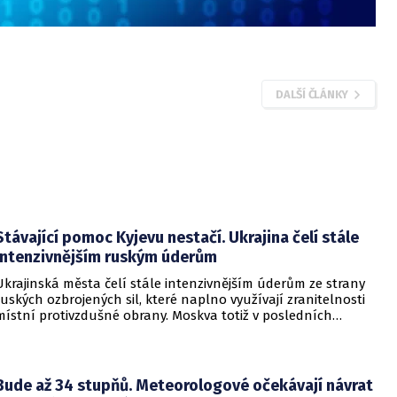
DALŠÍ ČLÁNKY
Stávající pomoc Kyjevu nestačí. Ukrajina čelí stále
intenzivnějším ruským úderům
Ukrajinská města čelí stále intenzivnějším úderům ze strany
ruských ozbrojených sil, které naplno využívají zranitelnosti
místní protivzdušné obrany. Moskva totiž v posledních
měsících masivně sází na balistické rakety. Tyto zbraně
dopadají na hustě obydlené oblasti s minimálním nebo
dokonce žádným varováním předem, což civilnímu
obyvatelstvu dává jen pramalou šanci se včas ukrýt.
Bude až 34 stupňů. Meteorologové očekávají návrat