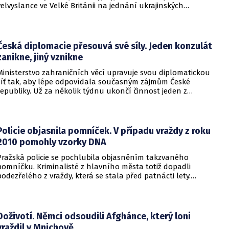
velvyslance ve Velké Británii na jednání ukrajinských
diplomatů v Kyjevě. Představitele své země nabádal k tomu,
aby se snažila uzavřít jiné aliance.
Česká diplomacie přesouvá své síly. Jeden konzulát
zanikne, jiný vznikne
Ministerstvo zahraničních věcí upravuje svou diplomatickou
síť tak, aby lépe odpovídala současným zájmům České
republiky. Už za několik týdnu ukončí činnost jeden z
konzulátů, jiný ji naopak zahájí. Ministerstvo o tom
informovalo na webu.
Policie objasnila pomníček. V případu vraždy z roku
2010 pomohly vzorky DNA
Pražská policie se pochlubila objasněním takzvaného
pomníčku. Kriminalisté z hlavního města totiž dopadli
podezřelého z vraždy, která se stala před patnácti lety.
Zásadní roli sehrály stopy DNA. Pro muže si došla zásahová
jednotka.
Doživotí. Němci odsoudili Afghánce, který loni
vraždil v Mnichově