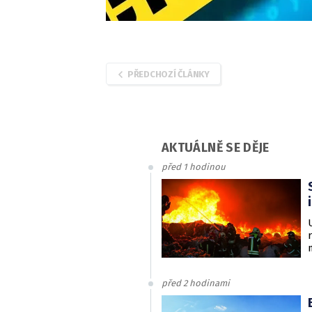
PŘEDCHOZÍ ČLÁNKY
AKTUÁLNĚ SE DĚJE
před 1 hodinou
před 2 hodinami