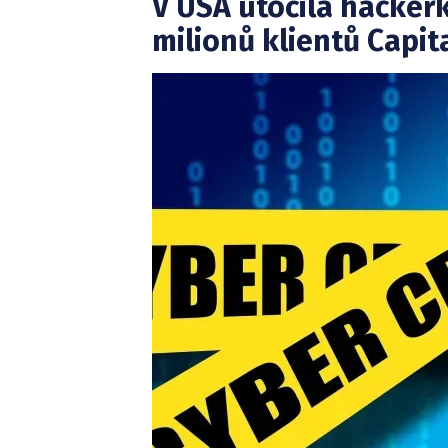
V USA útočila hackerk
milionů klientů Capit