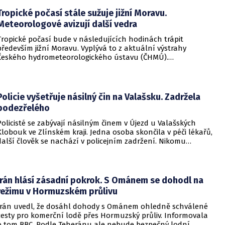
Tropické počasí stále sužuje jižní Moravu.
Meteorologové avizují další vedra
Tropické počasí bude v následujících hodinách trápit
především jižní Moravu. Vyplývá to z aktuální výstrahy
Českého hydrometeorologického ústavu (ČHMÚ).
Meteorologové zároveň avizují, že již o víkendu by se horké
počasí mělo vrátit i na další místa v republice.
Policie vyšetřuje násilný čin na Valašsku. Zadržela
podezřelého
Policisté se zabývají násilným činem v Újezd u Valašských
Klobouk ve Zlínském kraji. Jedna osoba skončila v péči lékařů,
další člověk se nachází v policejním zadržení. Nikomu
nehrozí žádné nebezpečí.
Írán hlásí zásadní pokrok. S Ománem se dohodl na
režimu v Hormuzském průlivu
Írán uvedl, že dosáhl dohody s Ománem ohledně schválené
cesty pro komerční lodě přes Hormuzský průliv. Informovala
o tom BBC. Podle Teheránu ale nebude bezpečný lodní