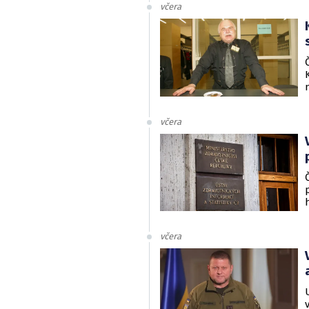
včera
včera
včera