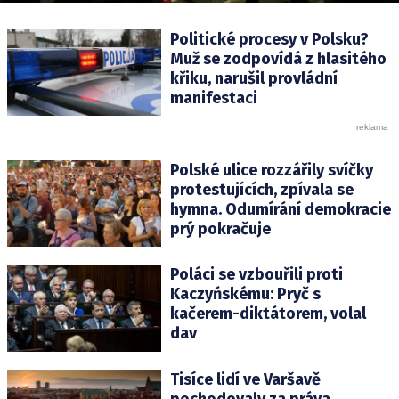
Politické procesy v Polsku?
Muž se zodpovídá z hlasitého
křiku, narušil provládní
manifestaci
Polské ulice rozzářily svíčky
protestujících, zpívala se
hymna. Odumírání demokracie
prý pokračuje
Poláci se vzbouřili proti
Kaczyńskému: Pryč s
kačerem-diktátorem, volal
dav
Tisíce lidí ve Varšavě
pochodovaly za práva