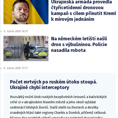
Ukrajinská armáda provedla
čtyřicetidenní dronovou
kampaň s cílem přinutit Kreml
k mírovým jednáním
5. srpna 2026 18:31
Na německém letišti našli
dron s výbušninou. Policie
nasadila robota
5. srpna 2026 17:17
Počet mrtvých po ruském útoku stoupá.
Ukrajině chybí interceptory
Rozsáhlý noční útok ruských bezpilotních letounů a balistických
střel si v ukrajinském hlavním městě a jeho okolí vyžádal
sedmnáct lidských životů. Další oběti na životech a desítky
zraněných hlásí také regiony Charkiv a Doněck, přičemž celková
bilance dosavadních střetů vzrostla na nejméně dvacet jedna