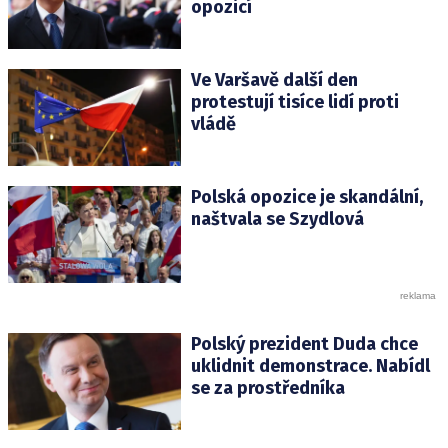
opozicí
Ve Varšavě další den
protestují tisíce lidí proti
vládě
Polská opozice je skandální,
naštvala se Szydlová
Polský prezident Duda chce
uklidnit demonstrace. Nabídl
se za prostředníka