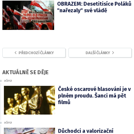
OBRAZEM: Desetitisíce Poláků
"nařezaly" své vládě
PŘEDCHOZÍ ČLÁNKY
DALŠÍ ČLÁNKY
AKTUÁLNĚ SE DĚJE
včera
České oscarové hlasování je v
plném proudu. Šanci má pět
filmů
včera
Důchodci a valorizační