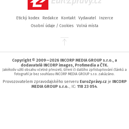
Etický kodex
Redakce
Kontakt
Vydavatel
Inzerce
Osobní údaje / Cookies
Volná místa
Přejít
na
začátek
stránky
Copyright © 2009—2026 INCORP MEDIA GROUP s.r.o., a
dodavatelé INCORP images, Profimedia a ČTK.
Jakékoliv užití obsahu včetně převzetí, šíření či dalšího zpřístupňování článků a
fotografií je bez souhlasu INCORP MEDIA GROUP s.r.o. zakázáno.
Provozovatelem zpravodajského serveru
EuroZprávy.cz
je
INCORP
MEDIA GROUP s.r.o.
, IC:
118 23 054
.