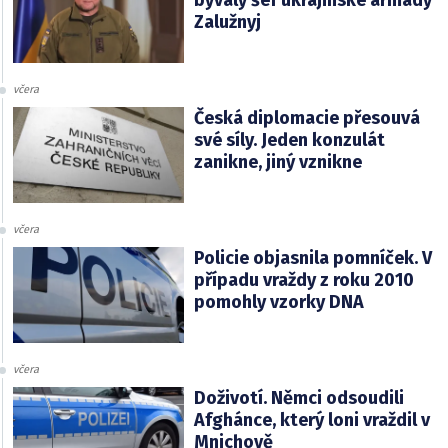
Zalužnyj
včera
Česká diplomacie přesouvá
své síly. Jeden konzulát
zanikne, jiný vznikne
včera
Policie objasnila pomníček. V
případu vraždy z roku 2010
pomohly vzorky DNA
včera
Doživotí. Němci odsoudili
Afghánce, který loni vraždil v
Mnichově