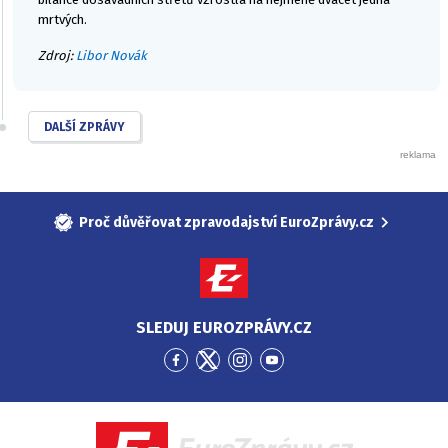
mrtvých.
Zdroj:
Libor Novák
DALŠÍ ZPRÁVY
Proč důvěřovat zpravodajství EuroZprávy.cz
SLEDUJ EUROZPRÁVY.CZ
Přejít
Přejít
Přejít
Přejít
na
na
na
na
Facebook
Twitter
Instagram
YouTube
EuroZprávy.cz