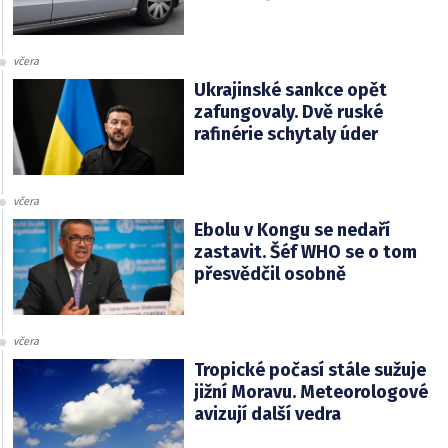
včera
Ukrajinské sankce opět
zafungovaly. Dvě ruské
rafinérie schytaly úder
včera
Ebolu v Kongu se nedaří
zastavit. Šéf WHO se o tom
přesvědčil osobně
včera
Tropické počasí stále sužuje
jižní Moravu. Meteorologové
avizují další vedra