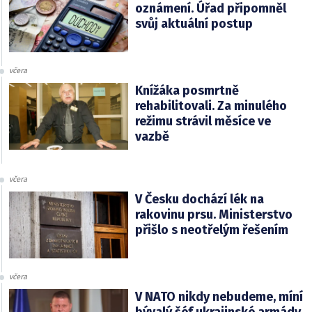
oznámení. Úřad připomněl
svůj aktuální postup
včera
Knížáka posmrtně
rehabilitovali. Za minulého
režimu strávil měsíce ve
vazbě
včera
V Česku dochází lék na
rakovinu prsu. Ministerstvo
přišlo s neotřelým řešením
včera
V NATO nikdy nebudeme, míní
bývalý šéf ukrajinské armády