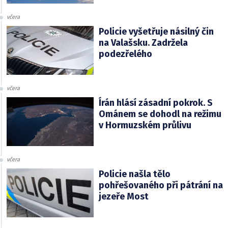
včera
Policie vyšetřuje násilný čin
na Valašsku. Zadržela
podezřelého
včera
Írán hlásí zásadní pokrok. S
Ománem se dohodl na režimu
v Hormuzském průlivu
včera
Policie našla tělo
pohřešovaného při pátrání na
jezeře Most