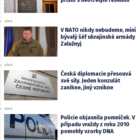
přišlo s neotřelým řešením
včera
V NATO nikdy nebudeme, míní
bývalý šéf ukrajinské armády
Zalužnyj
včera
Česká diplomacie přesouvá
své síly. Jeden konzulát
zanikne, jiný vznikne
včera
Policie objasnila pomníček. V
případu vraždy z roku 2010
pomohly vzorky DNA