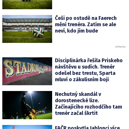
Češi po ostudě na Faerech
mění trenéra. Zatím se ale
neví, kdo jím bude
Disciplinárka řešila Priskeho
návštěvu u sudích. Trenér
odešel bez trestu, Sparta
mluví o zákulisním boji
Nechutný skandál v
dorostenecké lize.
Začínajícího rozhodčího tam
trenér začal škrtit
FAČR poskytla Jablonci více