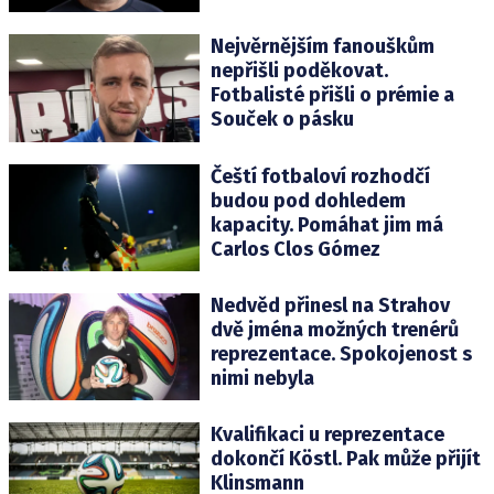
Nejvěrnějším fanouškům
nepřišli poděkovat.
Fotbalisté přišli o prémie a
Souček o pásku
Čeští fotbaloví rozhodčí
budou pod dohledem
kapacity. Pomáhat jim má
Carlos Clos Gómez
Nedvěd přinesl na Strahov
dvě jména možných trenérů
reprezentace. Spokojenost s
nimi nebyla
Kvalifikaci u reprezentace
dokončí Köstl. Pak může přijít
Klinsmann