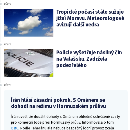
včera
Tropické počasí stále sužuje
jižní Moravu. Meteorologové
avizují další vedra
včera
Policie vyšetřuje násilný čin
na Valašsku. Zadržela
podezřelého
včera
Írán hlásí zásadní pokrok. S Ománem se
dohodl na režimu v Hormuzském průlivu
Írán uvedl, že dosáhl dohody s Ománem ohledně schválené cesty
pro komerční lodě přes Hormuzský průliv. Informovala o tom
BBC
. Podle Teheránu ale nebude bezpečný lodní provoz zcela