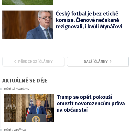
Český fotbal je bez etické
komise. Členové nečekaně
rezignovali, i kvůli Mynářovi
PŘEDCHOZÍ ČLÁNKY
DALŠÍ ČLÁNKY
AKTUÁLNĚ SE DĚJE
před 12 minutami
Trump se opět pokouší
omezit novorozencům práva
na občanství
před 1 hodinou