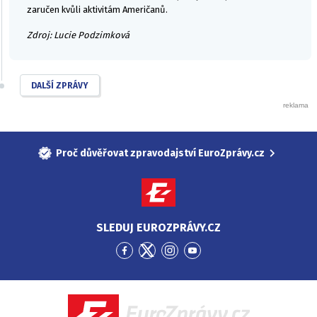
zaručen kvůli aktivitám Američanů.
Zdroj: Lucie Podzimková
DALŠÍ ZPRÁVY
Proč důvěřovat zpravodajství EuroZprávy.cz
SLEDUJ EUROZPRÁVY.CZ
Přejít
Přejít
Přejít
Přejít
na
na
na
na
Facebook
Twitter
Instagram
YouTube
EuroZprávy.cz