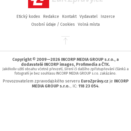
Etický kodex
Redakce
Kontakt
Vydavatel
Inzerce
Osobní údaje / Cookies
Volná místa
Přejít
na
začátek
stránky
Copyright © 2009—2026 INCORP MEDIA GROUP s.r.o., a
dodavatelé INCORP images, Profimedia a ČTK.
Jakékoliv užití obsahu včetně převzetí, šíření či dalšího zpřístupňování článků a
fotografií je bez souhlasu INCORP MEDIA GROUP s.r.o. zakázáno.
Provozovatelem zpravodajského serveru
EuroZprávy.cz
je
INCORP
MEDIA GROUP s.r.o.
, IC:
118 23 054
.