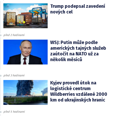
Trump podepsal zavedení
nových cel
před 2 hodinami
WSJ: Putin může podle
amerických tajných služeb
zaútočit na NATO už za
několik měsíců
před 3 hodinami
Kyjev provedl útok na
logistické centrum
Wildberries vzdálené 2000
km od ukrajinských hranic
před 5 hodinami