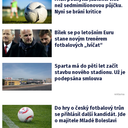
než sedmimilionovou půjčku.
Nyní se brání kritice
Bílek se po letošním Euru
stane novým trenérem
fotbalových „lvíčat“
Sparta má do pěti let začít
stavbu nového stadionu. Už je
podepsána smlouva
Do hry o český fotbalový trůn
se přihlásil další kandidát. Jde
o majitele Mladé Boleslavi