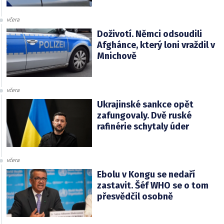
včera
Doživotí. Němci odsoudili
Afghánce, který loni vraždil v
Mnichově
včera
Ukrajinské sankce opět
zafungovaly. Dvě ruské
rafinérie schytaly úder
včera
Ebolu v Kongu se nedaří
zastavit. Šéf WHO se o tom
přesvědčil osobně