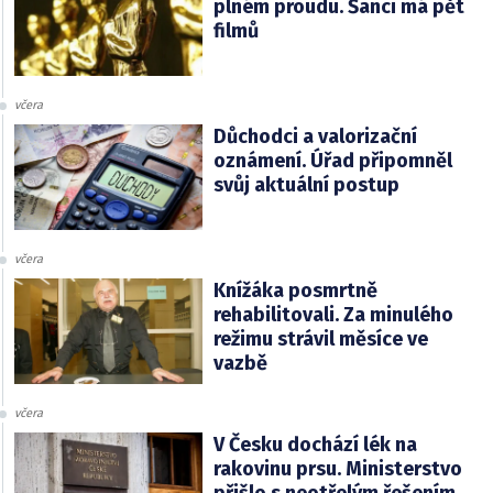
plném proudu. Šanci má pět
filmů
včera
Důchodci a valorizační
oznámení. Úřad připomněl
svůj aktuální postup
včera
Knížáka posmrtně
rehabilitovali. Za minulého
režimu strávil měsíce ve
vazbě
včera
V Česku dochází lék na
rakovinu prsu. Ministerstvo