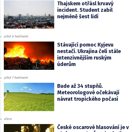
Thajskem otřásl krvavý
incident. Student zabil
nejméně šest lidí
před 6 hodinami
Stávající pomoc Kyjevu
nestačí. Ukrajina čelí stále
intenzivnějším ruským
úderům
před 7 hodinami
Bude až 34 stupňů.
Meteorologové očekávají
návrat tropického počasí
včera
České oscarové hlasování je v