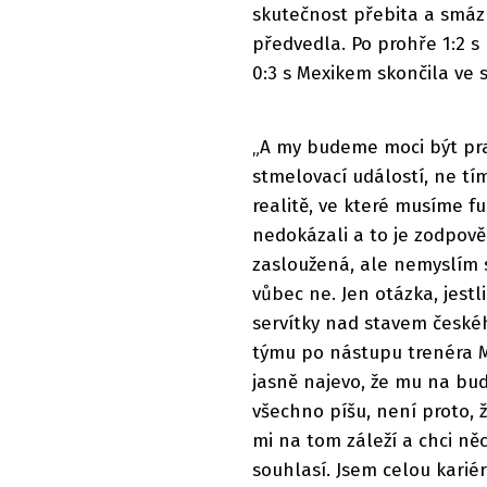
skutečnost přebita a smáz
předvedla. Po prohře 1:2 s 
0:3 s Mexikem skončila ve
„A my budeme moci být pra
stmelovací událostí, ne tím
realitě, ve které musíme f
nedokázali a to je zodpově
zasloužená, ale nemyslím 
vůbec ne. Jen otázka, jest
servítky nad stavem českéh
týmu po nástupu trenéra M
jasně najevo, že mu na bud
všechno píšu, není proto, ž
mi na tom záleží a chci něc
souhlasí. Jsem celou karié