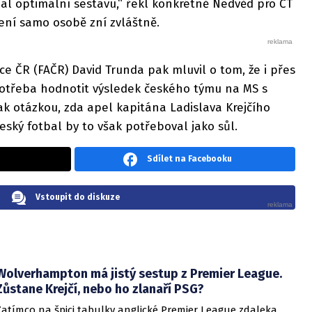
dal optimální sestavu,“ řekl konkrétně Nedvěd pro ČT
ření samo osobě zní zvláštně.
e ČR (FAČR) David Trunda pak mluvil o tom, že i přes
otřeba hodnotit výsledek českého týmu na MS s
k otázkou, zda apel kapitána Ladislava Krejčího
ský fotbal by to však potřeboval jako sůl.
Sdílet na Facebooku
Vstoupit do diskuze
Wolverhampton má jistý sestup z Premier League.
Zůstane Krejčí, nebo ho zlanaří PSG?
Zatímco na špici tabulky anglické Premier League zdaleka