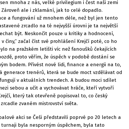
 sen mnoha z nás, velké privilegium i čest naši zemi
 Zároveň ale i zklamání, jak to celé dopadlo.
ace a fungování už mnohem déle, než byl jen tento
nastavené zrcadlo na té nejvyšší úrovni je ta největší
chat být. Neskončit pouze u kritiky a hodnocení,
v činy,“ začal číst své prohlášení Krejčí poté, co ho
 bylo na pražském letišti víc než fanoušků čekajících
pozdě, proto věřím, že úspěch v podobě dostání se
m bodem. Přivést nové lidi, finance a energii na to,
á generace trenérů, která se bude moct vzdělávat od
 a fungují v aktuálních trendech. A budou moci sdílet
ezi sebou a učit a vychovávat hráče, kteří vytvoří
Krejčí, který tak otevřeně popisoval to, co český
 zrcadle zvaném mistrovství světa.
balové akci se Češi představili poprvé po 20 letech a
a turnaji byla nesporným úspěchem, byla tato