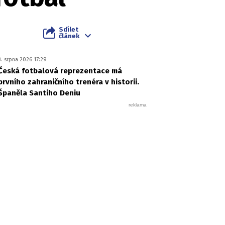
Sdílet
článek
3. srpna 2026 17:29
Česká fotbalová reprezentace má
prvního zahraničního trenéra v historii.
Španěla Santiho Deniu