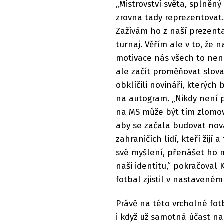
„Mistrovství světa, splněný
zrovna tady reprezentovat.
Zažívám ho z naší prezent
turnaj. Věřím ale v to, že 
motivace nás všech to nene
ale začít proměňovat slova 
obklíčili novináři, kterých
na autogram. „Nikdy není 
na MS může být tím zlomový
aby se začala budovat nov
zahraničích lidí, kteří žijí
své myšlení, přenášet ho m
naši identitu,“ pokračoval 
fotbal zjistil v nastaveném
Právě na této vrcholné fot
i když už samotná účast n