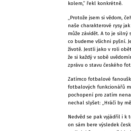
kolem,“ řekl konkrétně.
„Protože jsem si vědom, č
naše charakterové rysy jak 
může závidět. A to je siln
co budeme všichni pyšní. Je
životě. Jestli jako v roli o
že si každý v sobě uvědomí
zprávu o stavu českého fot
Zatímco fotbalové fanoušky
fotbalových funkcionářů ma
pochopení pro zatím nena
nechal slyšet: „Hráči by měli
Nedvěd se pak vyjádřil i k 
on sám bere výsledek česk