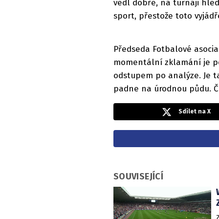
vedl dobře, na turnaji hle
sport, přestože toto vyjád
Předseda Fotbalové asociac
momentální zklamání je p
odstupem po analýze. Je ta
padne na úrodnou půdu. Če
Sdílet na X
SOUVISEJÍCÍ