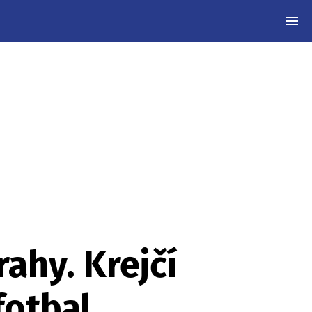
MEN
ahy. Krejčí
fotbal