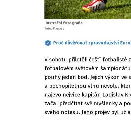
Ilustrační fotografie.
Foto: Pixabay
Proč důvěřovat zpravodajství Euro
V sobotu přiletěli čeští fotbalisté
fotbalovém světovém šampionátu u
pouhý jeden bod. Jejich výkon ve
a pochopitelnou vlnu nevole, ktero
najevo nejvíce kapitán Ladislav Kr
začal předčítat své myšlenky a p
svého notesu. Jeho projev byl už 