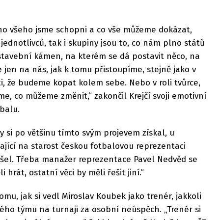
eho všeho jsme schopni a co vše můžeme dokázat,
jednotlivců, tak i skupiny jsou to, co nám plno států
ý stavební kámen, na kterém se dá postavit něco, na
 jen na nás, jak k tomu přistoupíme, stejně jako v
běti, že budeme kopat kolem sebe. Nebo v roli tvůrce,
me, co můžeme změnit,“ zakončil Krejčí svoji emotivní
balu.
 si po většinu tímto svým projevem získal, u
jící na starost českou fotbalovou reprezentaci
šel. Třeba manažer reprezentace Pavel Nedvěd se
 hrát, ostatní věci by měli řešit jiní.“
tomu, jak si vedl Miroslav Koubek jako trenér, jakkoli
ého týmu na turnaji za osobní neúspěch. „Trenér si