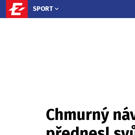
SPORT
Chmurný návr
přednesl svů