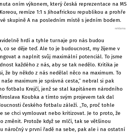
nuta oním výkonem, který česká reprezentace na MS
Koreou, remíze 1:1 s Jihoafrickou republikou a prohře
 své skupině A na posledním místě s jedním bodem.
videlně hrdí a tyhle turnaje pro nás budou
, co se děje teď. Ale to je budoucnost, my žijeme v
ungovat a naplnit svůj maximální potenciál. To jsme
dnost každého z nás, aby se tak nedělo. Kritika je
si, že by někdo z nás nedělal něco na maximum. To
li naše maximum je správná cesta,“ nebral si pak
o fotbalu Krejčí, jenž se stal kapitánem národního
iroslava Koubka a tímto svým projevem tak dal
oucnosti českého fotbalu záleží. „To, proč tohle
e se chci vymlouvat nebo kritizovat. Je to proto, že
o změnit. Protože když se mlčí, tak se většinou
ru náročný v první řadě na sebe, pak ale i na ostatní