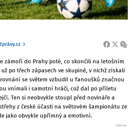
Zprávy.cz
FACEBOOK
X
ZPRÁ
 ze zámoří do Prahy poté, co skončili na letošním
ž po třech zápasech ve skupině, v nichž získali
 srovnání se světem vzbudil u fanoušků značnou
u vnímali i samotní hráči, což dal po příletu
ejčí. Ten si neobvykle stoupl před novináře a
ostřehy z české účasti na světovém šampionátu ze
ale jako obvykle upřímný a emotivní.