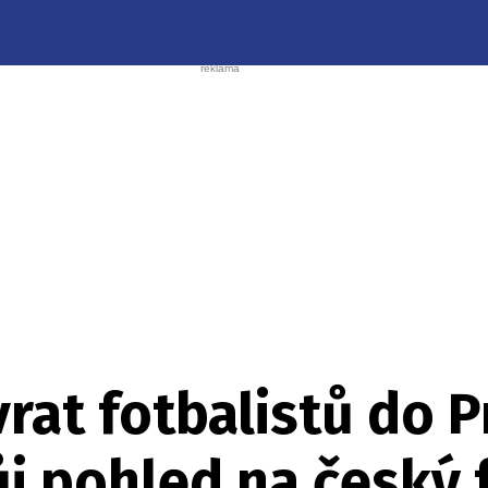
at fotbalistů do Pr
j pohled na český 