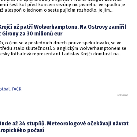
není šest kol před koncem sezóny nic jasného, ve spodku je
už alespoň o jednom o sestupujícím rozhodlo. Je jím
dlouhodobě skomírající Wolverhamtpon, o čemž rozhodla
nejen jeho prohra 0:3 s Leedsem, ale i pondělní bezbranková
Krejčí už patří Wolverhamptonu. Na Ostrovy zamířil
remíza West Hamu s Crystal Palace. Zůstane tak beznadějně
poslední a nic se na tom nezmění. Tuto zprávu dost možná
z Girony za 30 milionů eur
nepřivítalo příliš mnoho českých fanoušků, jelikož právě za
To, o čem se v posledních dnech pouze spekulovalo, se ve
Wolverhampton nastupuje kapitán české fotbalové
středu stalo skutečností. S anglickým Wolverhamptonem se
reprezentace Ladislav Krejčí.
český fotbalový reprezentant Ladislav Krejčí domluvil na
hostování s opcí na přestup. Děje se tak po roce působení v
katalánské Gironě. Pokud by se tedy opce na přestup
uplatnila, přišla by si Girona celkem na 30 milionů eur.
otbal
,
FAČR
Bude až 34 stupňů. Meteorologové očekávají návrat
tropického počasí