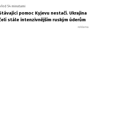
před 54 minutami
Stávající pomoc Kyjevu nestačí. Ukrajina
čelí stále intenzivnějším ruským úderům