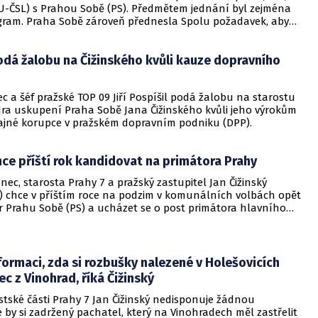
U-ČSL) s Prahou Sobě (PS). Předmětem jednání byl zejména
gram. Praha Sobě zároveň přednesla Spolu požadavek, aby
lo setkání Spolu, Pirátů, STAN a PS. To Spolu prozatím
oť preferuje koalici na půdorysu té vládní, tedy Spolu, Piráti
odá žalobu na Čižinského kvůli kauze dopravního
nářům to dnes řekli zástupci Prahy Sobě a Spolu.
 a šéf pražské TOP 09 Jiří Pospíšil podá žalobu na starostu
ídra uskupení Praha Sobě Jana Čižinského kvůli jeho výrokům
jné korupce v pražském dopravním podniku (DPP).
hce příští rok kandidovat na primátora Prahy
nec, starosta Prahy 7 a pražský zastupitel Jan Čižinský
) chce v příštím roce na podzim v komunálních volbách opět
dr Prahu Sobě (PS) a ucházet se o post primátora hlavního
otaz ČTK to dnes Čižinský řekl na neformálním setkání s
rmaci, zda si rozbušky nalezené v Holešovicích
ec z Vinohrad, říká Čižinský
stské části Prahy 7 Jan Čižinský nedisponuje žádnou
e by si zadržený pachatel, který na Vinohradech měl zastřelit