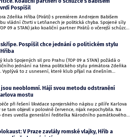
kritice. Koaliční partneři o schůzce s Babišem
vrdí Pospíšil
ora Zdeňka Hřiba (Piráti) s premiérem Andrejem Babišem
bu vládní čtvrti v Letňanech je politická chyba. Spojené síly
OP 09 a STAN) jako koaliční partner Pirátů o včerejší schůzce
premiérem nevěděly a jejich mediální přestřelka Praze
TK to dnes řekl předseda zastupitelů Spojených sil a
 skřípe. Pospíšil chce jednání o politickém stylu
 Jiří Pospíšil (TOP 09).
 Hřiba
ý klub Spojených sil pro Prahu (TOP 09 a STAN) požádá o
ličního jednání na téma politického stylu primátora Zdeňka
i). Vyplývá to z usnesení, které klub přijal na dnešním
 jsou neoblomní. Hájí svou metodu odstranění
 Karlova mostu
če při řešení likvidace sprejerského nápisu z pilíře Karlova
 se tam objevil v polovině července, nijak nepochybila. Na
o dnes uvedla generální ředitelka Národního památkového
) Naděžda Goryczková.
okaust: V Praze zavlály romské vlajky, Hřib a