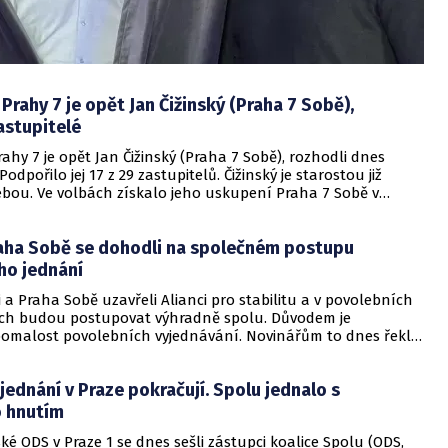
Prahy 7 je opět Jan Čižinský (Praha 7 Sobě),
astupitelé
ahy 7 je opět Jan Čižinský (Praha 7 Sobě), rozhodli dnes
Podpořilo jej 17 z 29 zastupitelů. Čižinský je starostou již
ebou. Ve volbách získalo jeho uskupení Praha 7 Sobě v
ké části většinu 53 procent hlasů, v 29členném
vu má 18 mandátů. Do zastupitelstva se dostali ještě
Praha Sobě se dohodli na společném postupu
DS a TOP 09, ANO a Piráti. Praha 7 má více než 42.000
ho jednání
ti a Praha Sobě uzavřeli Alianci pro stabilitu a v povolebních
ch budou postupovat výhradně spolu. Důvodem je
omalost povolebních vyjednávání. Novinářům to dnes řekli
něk Hřib (Piráti) a starosta Prahy 7 Jan Čižinský (Praha
jednání v Praze pokračují. Spolu jednalo s
o hnutím
ské ODS v Praze 1 se dnes sešli zástupci koalice Spolu (ODS,