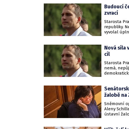
změna má v 
Budoucí če
hlasovat ješ
zvrací
Starosta Pra
republiky. N
vyvolal úpln
Nová síla 
cíl
Starosta Pra
nemá, nepůj
demokratick
vymezování s
Senátorská
žalobě na
Sněmovní op
Aleny Schill
ústavní žal
špína". Posl
nepřijateln