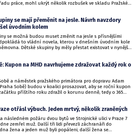
úřadu práce, mohl ukrýt několik rozbušek ve skladu Pražské
lešovicích, kde hasiči nalezli několik výbušnin. „Opravdu jsem
ou zprávu neobdržel. Jedinou oficiální informaci, kterou
piny se mají přeměnit na jesle. Návrh navzdory
že nebezpečí pro veřejnost není velké a nikdo nebyl ohrožen
“ říká pro EuroZprávy.cz Jan Čižinský z Prahy 7 sobě.
ošel úvodním kolem
iny se možná budou muset změnit na jesle s přísnějšími
ředpokládá to vládní novela, kterou v dnešním úvodním kole
ěmovna. Dětské skupiny by měly přestat existovat v nynější
nce srpna 2024. Jesle by měly být pro děti od půl roku do
et, na místa by přispíval stát. Opoziční ODS se nepodařilo
ě: Kupon na MHD navrhujeme zdražovat každý rok o
cení návrhu kabinetu k přepracování, posoudí jej sociální
Sobě a náměstek pražského primátora pro dopravu Adam
(Praha Sobě) budou v koalici prosazovat, aby se roční kupon
ačátku příštího roku zdražil o korunu denně, tedy o 365
bné zdražení by se mělo opakovat i v dalších letech. Kromě
ub také zdražit jednorázové jízdné, upravit systém slev a
aze otřásl výbuch. Jeden mrtvý, několik zraněných
parkovacích karet.
a následném požáru dvou bytů ve Strojnické ulici v Praze 7
ne zemřel muž. Další tři lidi převezli záchranáři do
dna žena a jeden muž byli popáleni, další žena se
plodin hoření. Záchranáři evakuovali z domu zhruba 50 lidí.