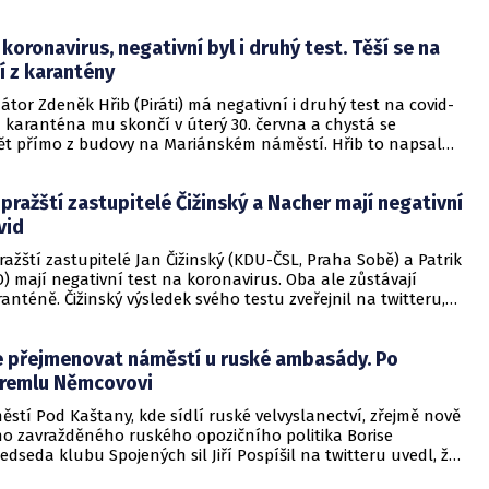
 uhasili asi za hodinu a půl. ČTK to řekli mluvčí hasičů Martin
čí policie Lucie Drábková.
koronavirus, negativní byl i druhý test. Těší se na
í z karantény
átor Zdeněk Hřib (Piráti) má negativní i druhý test na covid-
 karanténa mu skončí v úterý 30. června a chystá se
ět přímo z budovy na Mariánském náměstí. Hřib to napsal
rávě. První test podstoupil 18. června. Důvodem karantény
ní test na koronavirus u primátorova náměstka Petra
 pražští zastupitelé Čižinský a Nacher mají negativní
AN). V karanténě následně skončila asi padesátka lidí.
vid
ražští zastupitelé Jan Čižinský (KDU-ČSL, Praha Sobě) a Patrik
 mají negativní test na koronavirus. Oba ale zůstávají
anténě. Čižinský výsledek svého testu zveřejnil na twitteru,
ělil ČTK.
e přejmenovat náměstí u ruské ambasády. Po
 Kremlu Němcovovi
stí Pod Kaštany, kde sídlí ruské velvyslanectví, zřejmě nově
o zavražděného ruského opozičního politika Borise
dseda klubu Spojených sil Jiří Pospíšil na twitteru uvedl, že
enování podpoří, a primátor Zdeněk Hřib (Piráti) řekl, že