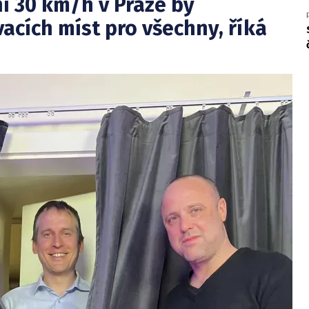
í 30 km/h v Praze by
acích míst pro všechny, říká