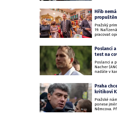
Požár hasiči
Kavka a mluv
Hřib nemá 
propuštěn
Pražský prim
19. Nařízená
pracovat op
ČTK v SMS zp
byl pozitiv
Poslanci a
Hlubučka (ST
test na co
Poslanci a p
Nacher (ANO)
nadále v kar
Nacher jej sd
Praha chc
kritikovi
Pražské námě
ponese jmén
Němcova. Pře
TOP 09 přejm