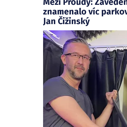
Mezi Proudy: Zaveden
znamenalo víc parkov
Jan Čižinský