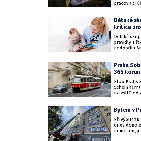
pracovnici 
tržnice v Ho
žádnou takov
Dětské sku
mám, bylo, 
na životech,
kritice pr
Dětské skup
pravidly. P
podpořila Sn
podobě do ko
zhruba tří l
Praha Sob
prosadit vrá
výbor.
365 korun
Klub Prahy 
Scheinherr 
na MHD od z
korun. Podo
toho chce kl
Bytem v Pr
zvýšit cenu 
Při výbuchu 
dnes dopoled
nemocnic, je
nadýchala z