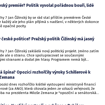
koalici dostatečnou podporu a rada města by o ní mohla
ský premiér? Politik vyvolal pořádnou bouři, lidé
tě do konce měsíce.
hy 7 Jan Čižinský by se rád stal příštím premiérem České
e každý ale jeho plán přijímá s nadšení, v některých dokonce
ě opačné pocity.
v české politice? Pražský politik Čižinský má jasný
hy 7 Jan Čižinský zakládá nový politický projekt. Jméno zatím
de ale o stranu. Chce spolupracovat se současnými
ými stranami a dodat jim hlasy. Programem nemá být
e proti jiným politikům. Informuje o tom server Aktuálně.cz.
 špína? Opozici rozhořčily výroky Schillerové k
 Zemana
ozici dnes rozhořčilo krátké vystoupení ministryně financí
erové (za ANO), která citovala jeden ze vzkazů veřejnosti, že
oba na prezidenta Miloše Zemana je "opoziční a senátorská
anci, kteří na Schillerovou hned reagovali, to označili za
é a nehorázné.