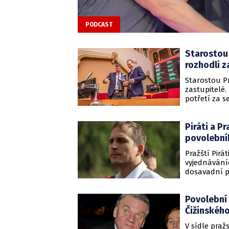
PODCAST
Starostou 
rozhodli z
Starostou Pr
zastupitelé. 
potřetí za s
sedmé městs
zastupitelst
Piráti a 
Společně - O
obyvatel.
povolební
Pražští Pirá
vyjednávání
dosavadní p
primátor Zde
Sobě).
Povolební 
Čižinskéh
V sídle praž