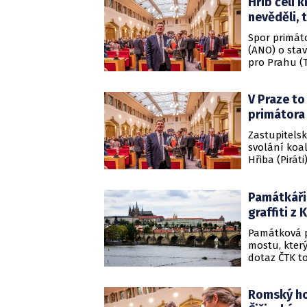
Hřib čelí 
nevěděli, t
Spor primát
(ANO) o stav
pro Prahu (T
primátora s 
nepomůže. Č
V Praze to
europoslanec
primátora
Zastupitelsk
svolání koa
Hřiba (Pirát
jednání.
Památkáři
graffiti z
Památková pé
mostu, který
dotaz ČTK t
ústavu (NPÚ
Romský hol