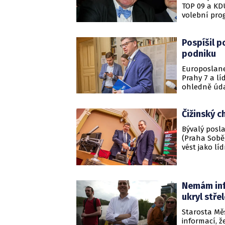
TOP 09 a KD
volební pro
se uskutečni
odmítlo, neb
Pospíšil p
a STAN. Novi
podniku
Europoslanec
Prahy 7 a l
ohledně úda
Čižinský c
Bývalý posla
(Praha Sobě
vést jako lí
města. Na d
novináři.
Nemám info
ukryl střel
Starosta Mě
informací, ž