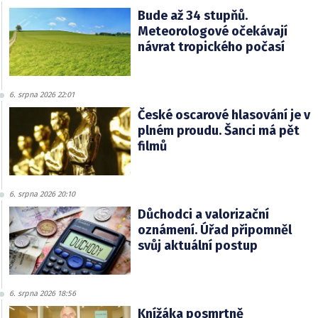
Bude až 34 stupňů.
Meteorologové očekávají
návrat tropického počasí
6. srpna 2026 22:01
České oscarové hlasování je v
plném proudu. Šanci má pět
filmů
6. srpna 2026 20:10
Důchodci a valorizační
oznámení. Úřad připomněl
svůj aktuální postup
6. srpna 2026 18:56
Knížáka posmrtně