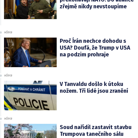
zřejmě nikdy nevstoupíme
včera
Proč Írán nechce dohodu s
USA? Doufá, že Trump v USA
na podzim prohraje
včera
V Tanvaldu došlo k útoku
nožem. Tři lidé jsou zranění
včera
Soud nařídil zastavit stavbu
Trumpova tanečního sálu