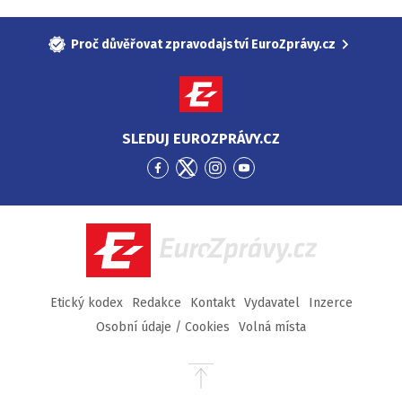
Proč důvěřovat zpravodajství EuroZprávy.cz
SLEDUJ EUROZPRÁVY.CZ
Přejít
Přejít
Přejít
Přejít
na
na
na
na
Facebook
Twitter
Instagram
YouTube
EuroZprávy.cz
Etický kodex
Redakce
Kontakt
Vydavatel
Inzerce
Osobní údaje / Cookies
Volná místa
Přejít
na
začátek