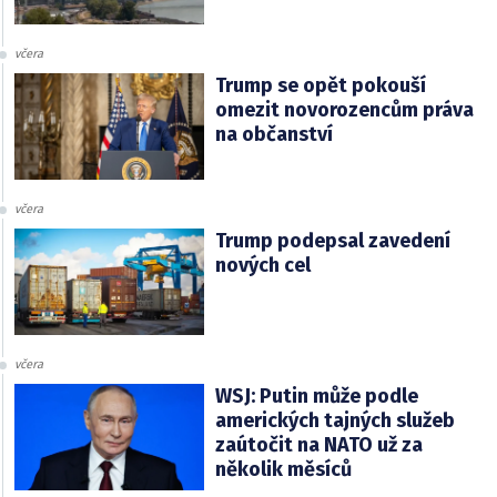
včera
Trump se opět pokouší
omezit novorozencům práva
na občanství
včera
Trump podepsal zavedení
nových cel
včera
WSJ: Putin může podle
amerických tajných služeb
zaútočit na NATO už za
několik měsíců