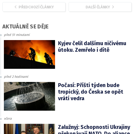
PŘEDCHOZÍ ČLÁNKY
DALŠÍ ČLÁNKY
AKTUÁLNĚ SE DĚJE
před 51 minutami
Kyjev čelil dalšímu ničivému
útoku. Zemřelo i dítě
před 2 hodinami
Počasí: Příští týden bude
tropický, do Česka se opět
vrátí vedra
včera
Zalužnyj: Schopnosti Ukrajiny
překonávají NATO. Do aliance