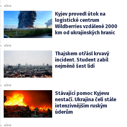
včera
Kyjev provedl útok na
logistické centrum
Wildberries vzdálené 2000
km od ukrajinských hranic
včera
Thajskem otřásl krvavý
incident. Student zabil
nejméně šest lidí
včera
Stávající pomoc Kyjevu
nestačí. Ukrajina čelí stále
intenzivnějším ruským
úderům
včera