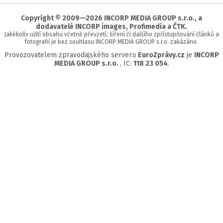
stránky
Copyright © 2009—2026 INCORP MEDIA GROUP s.r.o., a
dodavatelé INCORP images, Profimedia a ČTK.
Jakékoliv užití obsahu včetně převzetí, šíření či dalšího zpřístupňování článků a
fotografií je bez souhlasu INCORP MEDIA GROUP s.r.o. zakázáno.
Provozovatelem zpravodajského serveru
EuroZprávy.cz
je
INCORP
MEDIA GROUP s.r.o.
, IC:
118 23 054
.