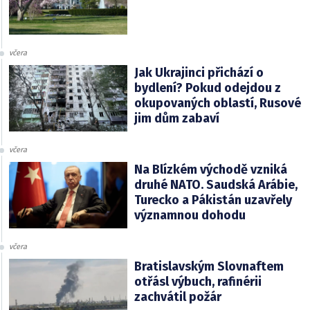
včera
Jak Ukrajinci přichází o
bydlení? Pokud odejdou z
okupovaných oblastí, Rusové
jim dům zabaví
včera
Na Blízkém východě vzniká
druhé NATO. Saudská Arábie,
Turecko a Pákistán uzavřely
významnou dohodu
včera
Bratislavským Slovnaftem
otřásl výbuch, rafinérii
zachvátil požár