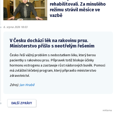
rehabilitovali. Za minulého
režimu strávil měsíce ve
vazbě
6. srpna 2026 18:03
V Česku dochází lék na rakovinu prsu.
Ministerstvo přišlo s neotřelým řešením
Česko řeší vážný problém s nedostatkem léku, který berou
pacientky s rakovinou prsu. Přípravek totiž blokuje účinky
hormonu estrogenu a zastavuje růst nádorových buněk. Pomoci
má zvláštní léčebný program, který připravilo ministerstvo
zdravotnictví.
Zdroj:
Jan Hrabě
DALŠÍ ZPRÁVY