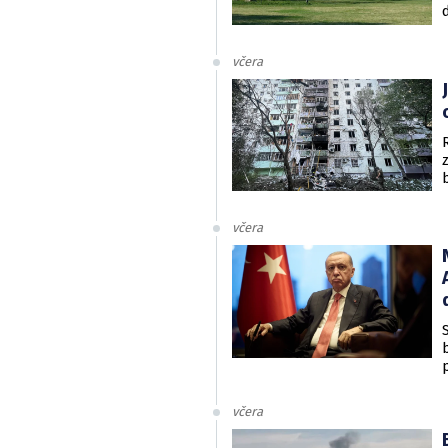
včera
včera
včera