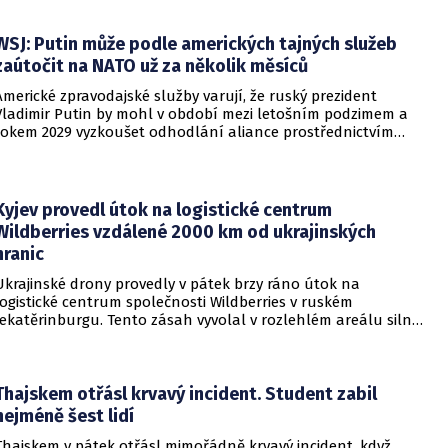
WSJ: Putin může podle amerických tajných služeb
zaútočit na NATO už za několik měsíců
Americké zpravodajské služby varují, že ruský prezident
Vladimir Putin by mohl v období mezi letošním podzimem a
rokem 2029 vyzkoušet odhodlání aliance prostřednictvím
omezeného útoku. Cílem takových kroků by nebylo zabrání
území, ale snaha otestovat, zda členské státy dodrží své
závazky o kolektivní obraně. Tyto znepokojivé scénáře
přicházejí v době, kdy Moskva čelí rostoucímu tlaku kvůli
Kyjev provedl útok na logistické centrum
situaci na ukrajinské frontě. Masivní škody, které ukrajinské
Wildberries vzdálené 2000 km od ukrajinských
drony způsobují ruskému zázemí, totiž Kreml zahnaly do
hranic
kouta.
Ukrajinské drony provedly v pátek brzy ráno útok na
logistické centrum společnosti Wildberries v ruském
Jekatěrinburgu. Tento zásah vyvolal v rozlehlém areálu silný
požár a potvrdil rostoucí dosah ukrajinských bezpilotních
systémů hluboko v ruském vnitrozemí. Společnost posléze
potvrdila, že zasažené zařízení spravuje společný podnik
RWB, který řídí veškeré logistické operace.
Thajskem otřásl krvavý incident. Student zabil
nejméně šest lidí
Thajskem v pátek otřásl mimořádně krvavý incident, když