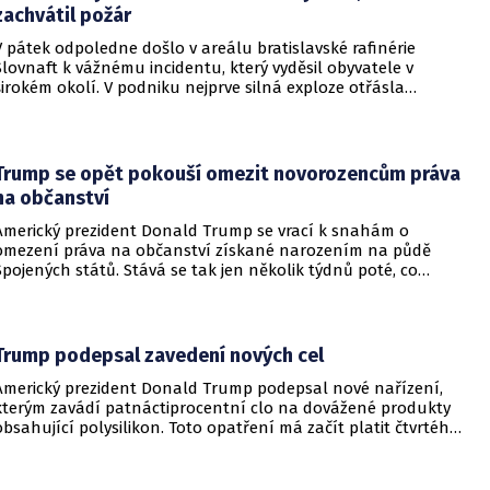
zachvátil požár
V pátek odpoledne došlo v areálu bratislavské rafinérie
Slovnaft k vážnému incidentu, který vyděsil obyvatele v
širokém okolí. V podniku nejprve silná exploze otřásla
budovami a následně vypukl rozsáhlý požár.
Trump se opět pokouší omezit novorozencům práva
na občanství
Americký prezident Donald Trump se vrací k snahám o
omezení práva na občanství získané narozením na půdě
Spojených států. Stává se tak jen několik týdnů poté, co
Nejvyšší soud Spojených států odmítl jeho předchozí plošší
pokus o zrušení této dlouholeté praxe.
Trump podepsal zavedení nových cel
Americký prezident Donald Trump podepsal nové nařízení,
kterým zavádí patnáctiprocentní clo na dovážené produkty
obsahující polysilikon. Toto opatření má začít platit čtvrtého
prosince a jeho hlavním úkolem je podpořit domácí
dodavatelské řetězce v oblasti mikročipů i solárních panelů.