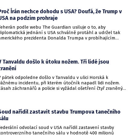
alianční standardy jsou pro Kyjev v současné podobě
nedosažitelné.
Proč Írán nechce dohodu s USA? Doufá, že Trump v
USA na podzim prohraje
Teherán podle webu The Guardian usiluje o to, aby
diplomatická jednání s USA schválně protáhl a udržel tak
amerického prezidenta Donalda Trumpa v probíhajícím
konfliktu až do podzimních voleb do Kongresu. Cílem íránské
strany je uštědřit americkému prezidentovi politickou ránu,
která by se mohla vyrovnat krizi s americkými teheránskými
rukojmími za prezidenta Jimmyho Cartera.
V Tanvaldu došlo k útoku nožem. Tři lidé jsou
zranění
V pátek odpoledne došlo v Tanvaldu v ulici Horská k
vážnému incidentu, při kterém útočník napadl lidi nožem.
Zásah záchranářů a policie si vyžádal ošetření čtyř zraněných
osob, přičemž tři z nich utrpěly těžká poranění.
Soud nařídil zastavit stavbu Trumpova tanečního
sálu
Federální odvolací soud v USA nařídil zastavení stavby
kontroverzního tanečního sálu v hodnotě 400 milionů