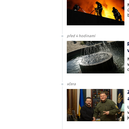
před 4 hodinami
včera