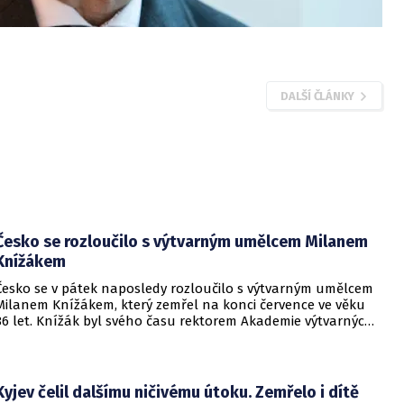
DALŠÍ ČLÁNKY
Česko se rozloučilo s výtvarným umělcem Milanem
Knížákem
Česko se v pátek naposledy rozloučilo s výtvarným umělcem
Milanem Knížákem, který zemřel na konci července ve věku
86 let. Knížák byl svého času rektorem Akademie výtvarných
umění a ředitelem Národní galerie.
Kyjev čelil dalšímu ničivému útoku. Zemřelo i dítě