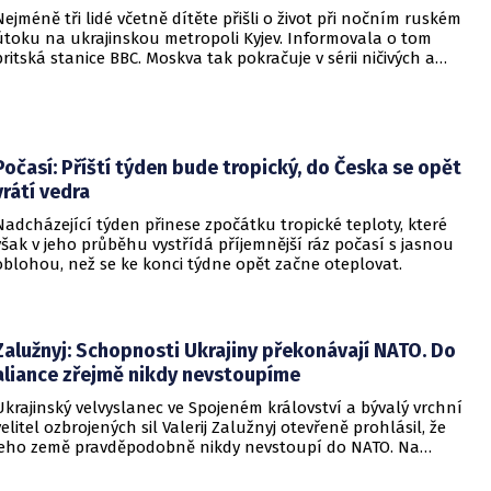
Nejméně tři lidé včetně dítěte přišli o život při nočním ruském
útoku na ukrajinskou metropoli Kyjev. Informovala o tom
britská stanice BBC. Moskva tak pokračuje v sérii ničivých a
smrtících útoků na hlavní město sousední země.
Počasí: Příští týden bude tropický, do Česka se opět
vrátí vedra
Nadcházející týden přinese zpočátku tropické teploty, které
však v jeho průběhu vystřídá příjemnější ráz počasí s jasnou
oblohou, než se ke konci týdne opět začne oteplovat.
Zalužnyj: Schopnosti Ukrajiny překonávají NATO. Do
aliance zřejmě nikdy nevstoupíme
Ukrajinský velvyslanec ve Spojeném království a bývalý vrchní
velitel ozbrojených sil Valerij Zalužnyj otevřeně prohlásil, že
jeho země pravděpodobně nikdy nevstoupí do NATO. Na
setkání s evropskými velvyslanci uvedl, že se v otázce členství
pohyboval celá léta, avšak současná realita ukazuje, že