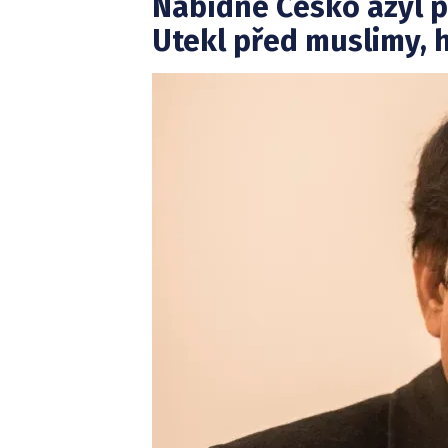
Nabídne Česko azyl 
Utekl před muslimy, 