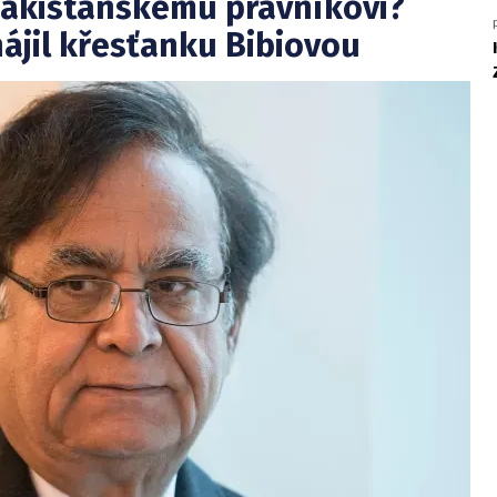
pákistánskému právníkovi?
hájil křesťanku Bibiovou