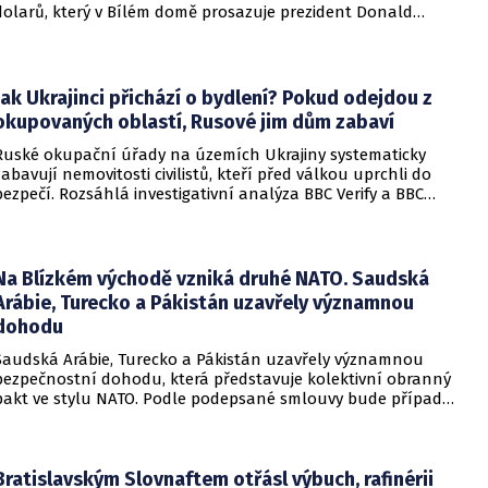
dolarů, který v Bílém domě prosazuje prezident Donald
Trump. Páteční rozhodnutí představuje vážnou překážku pro
administrativu a otevírá cestu k právní bitvě před Nejvyšším
soudem.
Jak Ukrajinci přichází o bydlení? Pokud odejdou z
okupovaných oblastí, Rusové jim dům zabaví
Ruské okupační úřady na územích Ukrajiny systematicky
zabavují nemovitosti civilistů, kteří před válkou uprchli do
bezpečí. Rozsáhlá investigativní analýza BBC Verify a BBC
Russian odhalila, že od roku 2024 bylo identifikováno k
zabavení nebo již přímo zkonfiskováno přes 34 tisíc domů a
bytů.
Na Blízkém východě vzniká druhé NATO. Saudská
Arábie, Turecko a Pákistán uzavřely významnou
dohodu
Saudská Arábie, Turecko a Pákistán uzavřely významnou
bezpečnostní dohodu, která představuje kolektivní obranný
pakt ve stylu NATO. Podle podepsané smlouvy bude případný
útok na některou z těchto tří zemí považován za útok na
všechny členy aliance, což má posílit odstrašující sílu v
regionu.
Bratislavským Slovnaftem otřásl výbuch, rafinérii