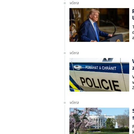
včera
včera
včera