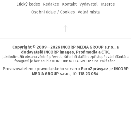
Etický kodex
Redakce
Kontakt
Vydavatel
Inzerce
Osobní údaje / Cookies
Volná místa
Přejít
na
začátek
stránky
Copyright © 2009—2026 INCORP MEDIA GROUP s.r.o., a
dodavatelé INCORP images, Profimedia a ČTK.
Jakékoliv užití obsahu včetně převzetí, šíření či dalšího zpřístupňování článků a
fotografií je bez souhlasu INCORP MEDIA GROUP s.r.o. zakázáno.
Provozovatelem zpravodajského serveru
EuroZprávy.cz
je
INCORP
MEDIA GROUP s.r.o.
, IC:
118 23 054
.