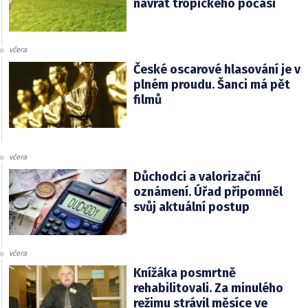
návrat tropického počasí
včera
České oscarové hlasování je v
plném proudu. Šanci má pět
filmů
včera
Důchodci a valorizační
oznámení. Úřad připomněl
svůj aktuální postup
včera
Knížáka posmrtně
rehabilitovali. Za minulého
režimu strávil měsíce ve