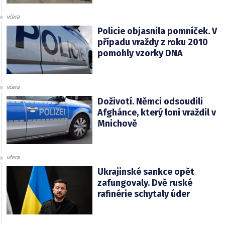
včera
Policie objasnila pomníček. V
případu vraždy z roku 2010
pomohly vzorky DNA
včera
Doživotí. Němci odsoudili
Afghánce, který loni vraždil v
Mnichově
včera
Ukrajinské sankce opět
zafungovaly. Dvě ruské
rafinérie schytaly úder