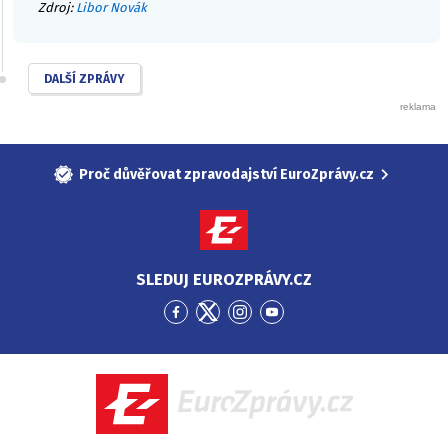
Zdroj:
Libor Novák
DALŠÍ ZPRÁVY
Proč důvěřovat zpravodajství EuroZprávy.cz
SLEDUJ EUROZPRÁVY.CZ
Přejít
Přejít
Přejít
Přejít
na
na
na
na
Facebook
Twitter
Instagram
YouTube
EuroZprávy.cz