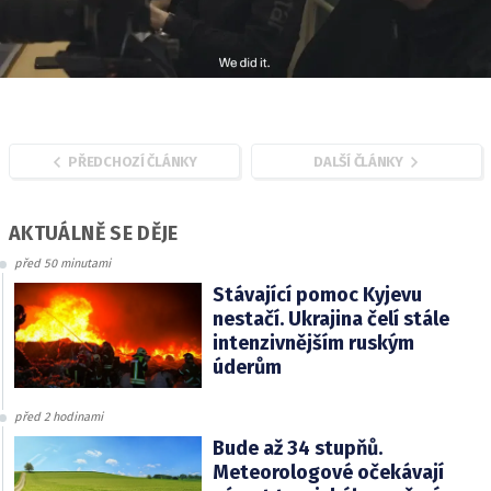
PŘEDCHOZÍ ČLÁNKY
DALŠÍ ČLÁNKY
AKTUÁLNĚ SE DĚJE
před 50 minutami
Stávající pomoc Kyjevu
nestačí. Ukrajina čelí stále
intenzivnějším ruským
úderům
před 2 hodinami
Bude až 34 stupňů.
Meteorologové očekávají