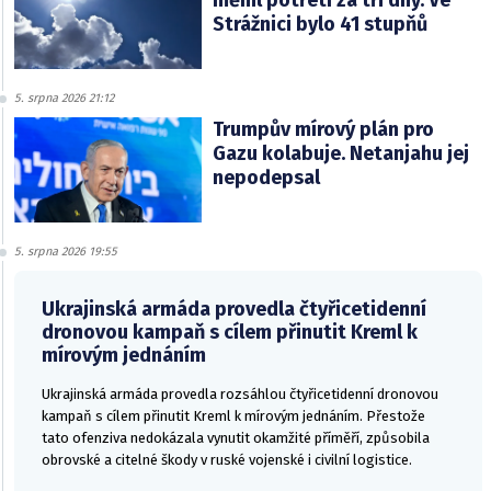
měnil potřetí za tři dny. Ve
Strážnici bylo 41 stupňů
5. srpna 2026 21:12
Trumpův mírový plán pro
Gazu kolabuje. Netanjahu jej
nepodepsal
5. srpna 2026 19:55
Ukrajinská armáda provedla čtyřicetidenní
dronovou kampaň s cílem přinutit Kreml k
mírovým jednáním
Ukrajinská armáda provedla rozsáhlou čtyřicetidenní dronovou
kampaň s cílem přinutit Kreml k mírovým jednáním. Přestože
tato ofenziva nedokázala vynutit okamžité příměří, způsobila
obrovské a citelné škody v ruské vojenské i civilní logistice.