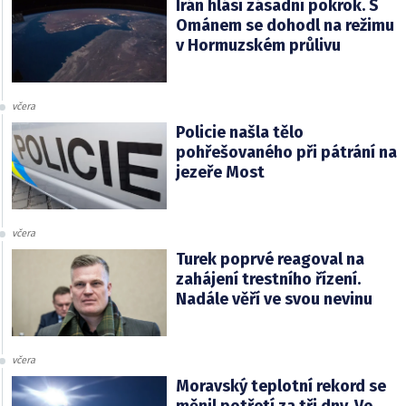
Írán hlásí zásadní pokrok. S
Ománem se dohodl na režimu
v Hormuzském průlivu
včera
Policie našla tělo
pohřešovaného při pátrání na
jezeře Most
včera
Turek poprvé reagoval na
zahájení trestního řízení.
Nadále věří ve svou nevinu
včera
Moravský teplotní rekord se