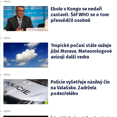
včera
Ebolu v Kongu se nedaří
zastavit. Šéf WHO se o tom
přesvědčil osobně
včera
Tropické počasí stále sužuje
jižní Moravu. Meteorologové
avizují další vedra
včera
Policie vyšetřuje násilný čin
na Valašsku. Zadržela
podezřelého
včera