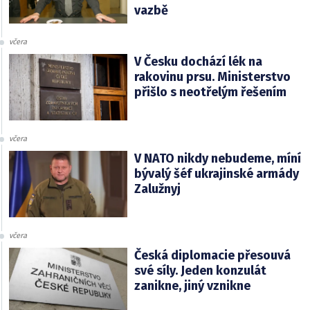
vazbě
včera
V Česku dochází lék na
rakovinu prsu. Ministerstvo
přišlo s neotřelým řešením
včera
V NATO nikdy nebudeme, míní
bývalý šéf ukrajinské armády
Zalužnyj
včera
Česká diplomacie přesouvá
své síly. Jeden konzulát
zanikne, jiný vznikne