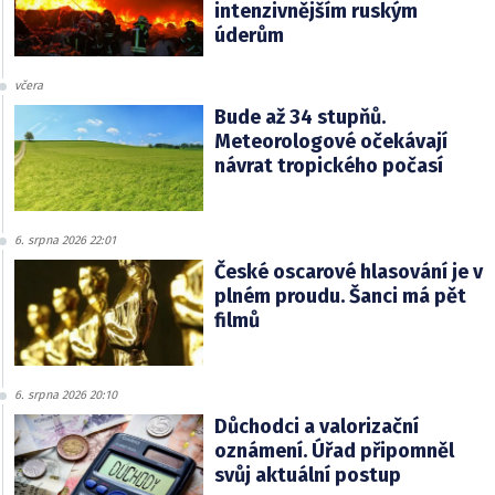
intenzivnějším ruským
úderům
včera
Bude až 34 stupňů.
Meteorologové očekávají
návrat tropického počasí
6. srpna 2026 22:01
České oscarové hlasování je v
plném proudu. Šanci má pět
filmů
6. srpna 2026 20:10
Důchodci a valorizační
oznámení. Úřad připomněl
svůj aktuální postup