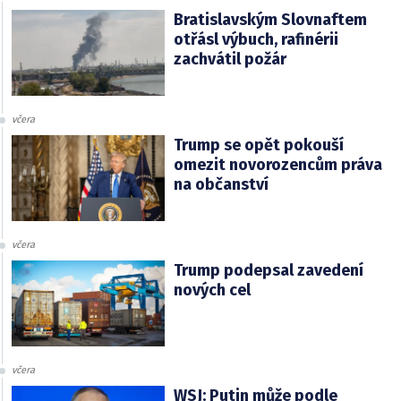
Bratislavským Slovnaftem
otřásl výbuch, rafinérii
zachvátil požár
včera
Trump se opět pokouší
omezit novorozencům práva
na občanství
včera
Trump podepsal zavedení
nových cel
včera
WSJ: Putin může podle