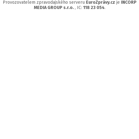
Provozovatelem zpravodajského serveru
EuroZprávy.cz
je
INCORP
MEDIA GROUP s.r.o.
, IC:
118 23 054
.