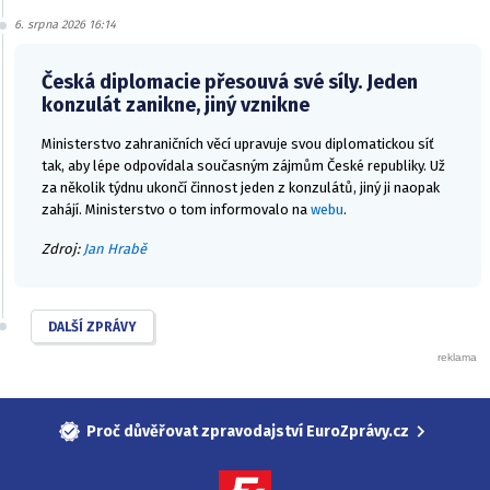
6. srpna 2026 16:14
Česká diplomacie přesouvá své síly. Jeden
konzulát zanikne, jiný vznikne
Ministerstvo zahraničních věcí upravuje svou diplomatickou síť
tak, aby lépe odpovídala současným zájmům České republiky. Už
za několik týdnu ukončí činnost jeden z konzulátů, jiný ji naopak
zahájí. Ministerstvo o tom informovalo na
webu
.
Zdroj:
Jan Hrabě
DALŠÍ ZPRÁVY
Proč důvěřovat zpravodajství EuroZprávy.cz