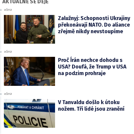
AKTUÁLNĚ SE DĚJE
včera
Zalužnyj: Schopnosti Ukrajiny
překonávají NATO. Do aliance
zřejmě nikdy nevstoupíme
včera
Proč Írán nechce dohodu s
USA? Doufá, že Trump v USA
na podzim prohraje
včera
V Tanvaldu došlo k útoku
nožem. Tři lidé jsou zranění