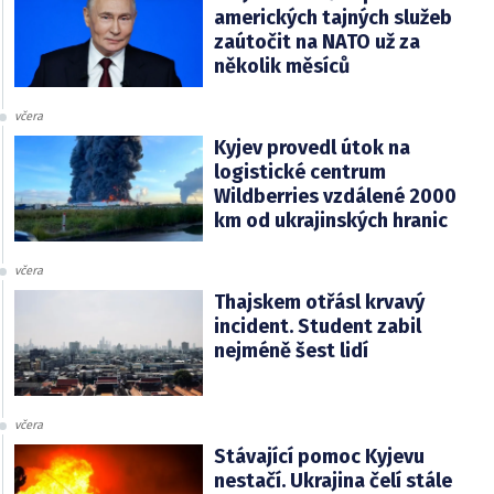
amerických tajných služeb
zaútočit na NATO už za
několik měsíců
včera
Kyjev provedl útok na
logistické centrum
Wildberries vzdálené 2000
km od ukrajinských hranic
včera
Thajskem otřásl krvavý
incident. Student zabil
nejméně šest lidí
včera
Stávající pomoc Kyjevu
nestačí. Ukrajina čelí stále