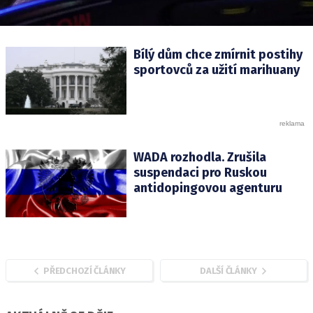
Bílý dům chce zmírnit postihy
sportovců za užití marihuany
WADA rozhodla. Zrušila
suspendaci pro Ruskou
antidopingovou agenturu
PŘEDCHOZÍ ČLÁNKY
DALŠÍ ČLÁNKY