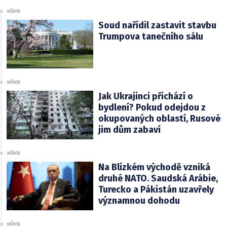
včera
Soud nařídil zastavit stavbu
Trumpova tanečního sálu
včera
Jak Ukrajinci přichází o
bydlení? Pokud odejdou z
okupovaných oblastí, Rusové
jim dům zabaví
včera
Na Blízkém východě vzniká
druhé NATO. Saudská Arábie,
Turecko a Pákistán uzavřely
významnou dohodu
včera