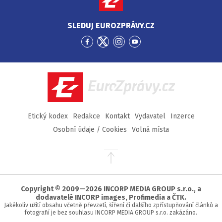
SLEDUJ EUROZPRÁVY.CZ
Přejít
Přejít
Přejít
Přejít
na
na
na
na
Facebook
Twitter
Instagram
YouTube
EuroZprávy.cz
Etický kodex
Redakce
Kontakt
Vydavatel
Inzerce
Osobní údaje / Cookies
Volná místa
Přejít
na
začátek
stránky
Copyright © 2009—2026 INCORP MEDIA GROUP s.r.o., a
dodavatelé INCORP images, Profimedia a ČTK.
Jakékoliv užití obsahu včetně převzetí, šíření či dalšího zpřístupňování článků a
fotografií je bez souhlasu INCORP MEDIA GROUP s.r.o. zakázáno.