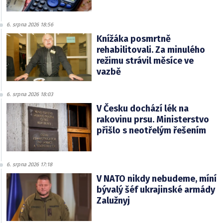
6. srpna 2026 18:56
Knížáka posmrtně
rehabilitovali. Za minulého
režimu strávil měsíce ve
vazbě
6. srpna 2026 18:03
V Česku dochází lék na
rakovinu prsu. Ministerstvo
přišlo s neotřelým řešením
6. srpna 2026 17:18
V NATO nikdy nebudeme, míní
bývalý šéf ukrajinské armády
Zalužnyj